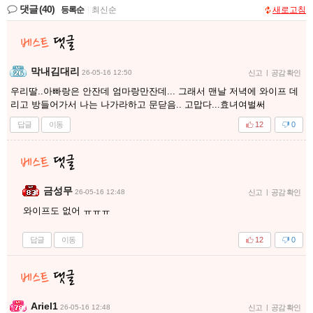
댓글
(40)
등록순
|
최신순
새로고침
막내김대리
26-05-16 12:50
신고
|
공감 확인
우리딸..아빠랑은 안잔데 엄마랑만잔데... 그래서 맨날 저녁에 와이프 데
리고 방들어가서 나는 나가라하고 문닫음.. 고맙다...효녀여벌써
답글
이동
12
0
금성무
26-05-16 12:48
신고
|
공감 확인
와이프도 없어 ㅠㅠㅠ
답글
이동
12
0
Ariel1
26-05-16 12:48
신고
|
공감 확인