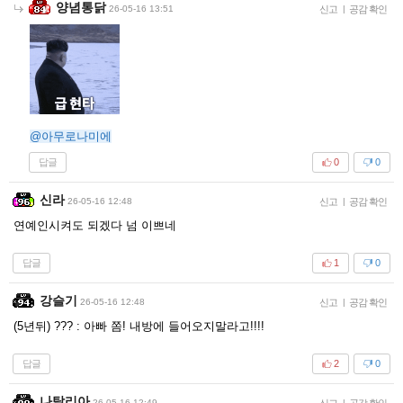
양념통닭
26-05-16 13:51
신고
|
공감 확인
@아무로나미에
답글
0
0
신라
26-05-16 12:48
신고
|
공감 확인
연예인시켜도 되겠다 넘 이쁘네
답글
1
0
강슬기
26-05-16 12:48
신고
|
공감 확인
(5년뒤) ??? : 아빠 쫌! 내방에 들어오지말라고!!!!
답글
2
0
나탈리아
26-05-16 12:49
신고
|
공감 확인