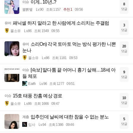
이게.. 10년..?
이슈
8
댓글
꿻뻵뗗
Lv.90
조회 1157
추천 1
09:56
패닉셀 하지 말라고 한 사람에게 소리치는 주갤럼
유머
3
댓글
풀소유
Lv.86
조회 1549
09:55
소리On) 각국 토마토 먹는 방식 평가한 니뽄
유머
20
눈나
댓글
풀소유
Lv.86
조회 1181
09:53
[속보] 말다툼 끝 어머니 흉기 살해…18세 아
이슈
9
들 체포
댓글
Earth
Lv.96
조회 1277
09:51
15호 태풍 찬홈 예상 경로
이슈
10
댓글
풀소유
Lv.86
조회 1666
09:47
입추인데 날씨에 대한 참을 수 없는 분노
계층
5
댓글
입사
Lv.94
조회 1386
09:46