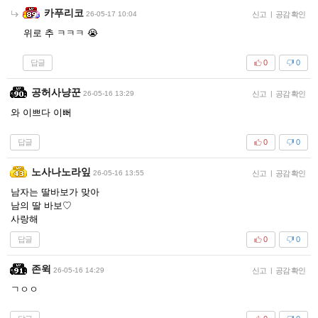
카푸리코
26-05-17 10:04
신고
|
공감 확인
위로 추 ㅋㅋㅋ 😭
답글
0
0
공허사냥꾼
26-05-16 13:29
신고
|
공감 확인
와 이쁘다 이뻐
답글
0
0
노사나노라잎
26-05-16 13:55
신고
|
공감 확인
남자는 딸바보가 맞아
남의 딸 바보♡
사랑해
답글
0
0
존윅
26-05-16 14:29
신고
|
공감 확인
ㄱㅇㅇ