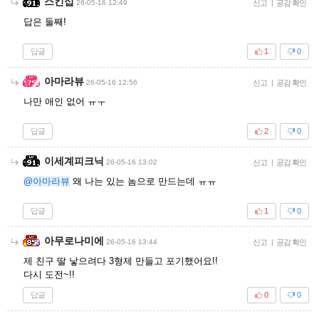
스킨십
26-05-16 12:49
신고
|
공감 확인
답은 둘째!
답글
1
0
아마라뷰
26-05-16 12:56
신고
|
공감 확인
나만 애인 없어 ㅠㅜ
답글
2
0
이세계피크닉
26-05-16 13:02
신고
|
공감 확인
@아마라뷰
왜 나는 있는 놈으로 만드는데 ㅠㅠ
답글
1
0
아무로나미에
26-05-16 13:44
신고
|
공감 확인
제 친구 딸 낳으려다 3형제 만들고 포기했어요!!
다시 도전~!!
답글
0
0