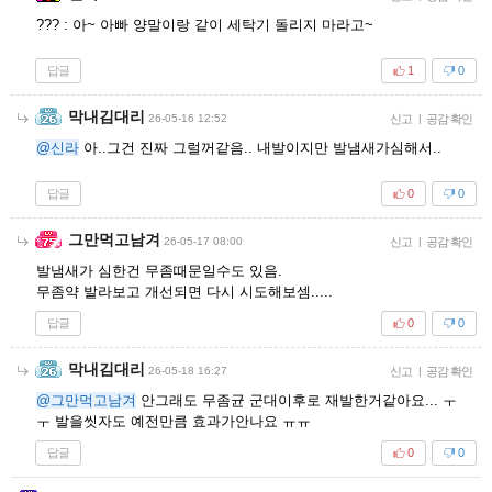
??? : 아~ 아빠 양말이랑 같이 세탁기 돌리지 마라고~
답글
1
0
막내김대리
26-05-16 12:52
신고
|
공감 확인
@신라
아..그건 진짜 그럴꺼같음.. 내발이지만 발냄새가심해서..
답글
0
0
그만먹고남겨
26-05-17 08:00
신고
|
공감 확인
발냄새가 심한건 무좀때문일수도 있음.
무좀약 발라보고 개선되면 다시 시도해보셈.....
답글
0
0
막내김대리
26-05-18 16:27
신고
|
공감 확인
@그만먹고남겨
안그래도 무좀균 군대이후로 재발한거같아요... ㅜ
ㅜ 발을씻자도 예전만큼 효과가안나요 ㅠㅠ
답글
0
0