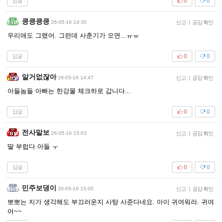
답글
0
0
킁킁킁킁
26-05-16 14:30
신고
|
공감 확인
우리애도 그랬어. 그런데 사춘기가 오면...ㅠㅠ
답글
0
0
알거없잖아
26-05-16 14:47
신고
|
공감 확인
아들놈들 아빠는 한강물 체크하로 갑니다...
답글
0
0
전사말보
26-05-16 15:03
신고
|
공감 확인
딸 부럽다 아들 ㅜ
답글
0
0
민주보댕이
26-05-16 15:05
신고
|
공감 확인
뽀뽀는 지가 생각해도 부끄러운지 사탕 사준다네요. 아이 귀여워라. 귀여
어~~