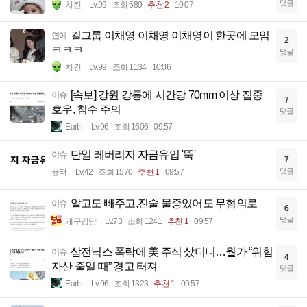
댓글
치킨
Lv.99
조회 589
추천 2
10:07
걸그룹 이채영 이채영 이채영이 한곳에 모임
연예
2
ㅋㅋㅋ
댓글
치킨
Lv.99
조회 1134
10:06
[속보] 강원 강릉에 시간당 70mm 이상 집중
이슈
7
호우, 침수 주의
댓글
Earth
Lv.96
조회 1606
09:57
단일 레버리지 자금유입 '뚝'
이슈
7
댓글
균터
Lv.42
조회 1570
추천 1
09:57
알고도 빼주고,진술 물증있어도 무혐의로
이슈
6
댓글
왜구김당
Lv.73
조회 1241
추천 1
09:57
삼전닉스 폭락에 美 주식 샀더니…월가 “위험
이슈
4
자산 줄일 때” 경고 터져
댓글
Earth
Lv.96
조회 1323
추천 1
09:57