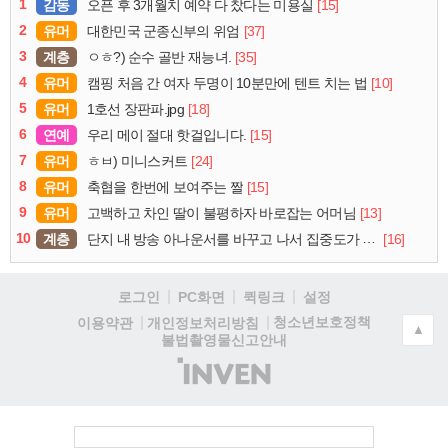
1
감동
[15]
오픈 후 3개월치 예약 다 찼다는 미용실
2
유머
[37]
대한민국 군종신부의 위엄
3
계층
[35]
ㅇㅎ?) 순수 골반 재능녀.
4
유머
[10]
캠핑 처음 간 여자 두명이 10분만에 텐트 치는 법
5
유머
[18]
1호선 장판파.jpg
6
연예
[15]
우리 메이 절대 핫걸입니다.
7
유머
[24]
ㅎㅂ) 미니스커트
8
유머
[15]
축협을 한번에 보여주는 짤
9
유머
[13]
고백하고 차인 딸이 불평하자 바로잡는 어머님
10
계층
[16]
단지 내 방송 아나운서를 바꾸고 나서 집중도가 확 올라갔다는 한 아파트의 안내방송
로그인
PC화면
퀵링크
설정
청소년보호정책
이용약관
개인정보처리방침
▲
불법촬영물신고안내
(주)
인
벤