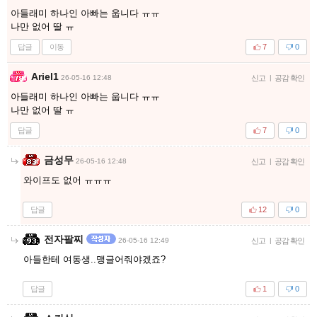
아들래미 하나인 아빠는 웁니다 ㅠㅠ
나만 없어 딸 ㅠ
답글
이동
7
0
Ariel1
26-05-16 12:48
신고
|
공감 확인
아들래미 하나인 아빠는 웁니다 ㅠㅠ
나만 없어 딸 ㅠ
답글
7
0
금성무
26-05-16 12:48
신고
|
공감 확인
와이프도 없어 ㅠㅠㅠ
답글
12
0
전자팔찌
26-05-16 12:49
신고
|
공감 확인
아들한테 여동생..맹글어줘야겠죠?
답글
1
0