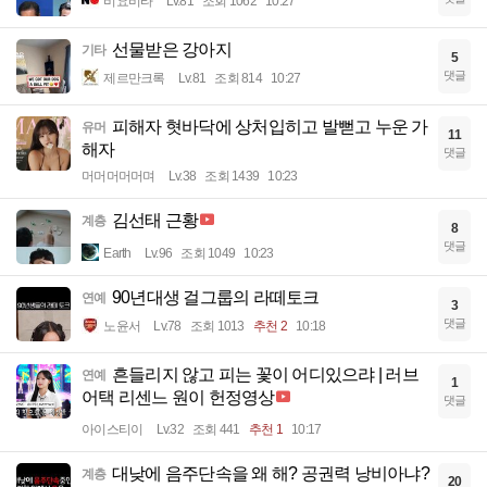
비요비타
Lv.81
조회 1062
10:27
선물받은 강아지
기타
5
댓글
제르만크록
Lv.81
조회 814
10:27
피해자 혓바닥에 상처입히고 발뻗고 누운 가
유머
11
해자
댓글
머머머머머며
Lv.38
조회 1439
10:23
김선태 근황
계층
8
댓글
Earth
Lv.96
조회 1049
10:23
90년대생 걸그룹의 라떼토크
연예
3
댓글
노윤서
Lv.78
조회 1013
추천 2
10:18
흔들리지 않고 피는 꽃이 어디있으랴 | 러브
연예
1
어택 리센느 원이 헌정영상
댓글
아이스티이
Lv.32
조회 441
추천 1
10:17
대낮에 음주단속을 왜 해? 공권력 낭비아냐?
계층
20