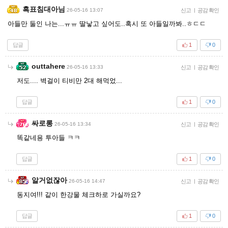
흑표침대아님
26-05-16 13:07
신고
|
공감 확인
아들만 둘인 나는...ㅠㅠ 딸낳고 싶어도..혹시 또 아들일까봐..ㅎㄷㄷ
답글
1
0
outtahere
26-05-16 13:33
신고
|
공감 확인
저도.... 벽걸이 티비만 2대 해먹었...
답글
1
0
싸로롱
26-05-16 13:34
신고
|
공감 확인
똑같네용 투아들 ㅋㅋ
답글
1
0
알거없잖아
26-05-16 14:47
신고
|
공감 확인
동지여!!! 같이 한강물 체크하로 가실까요?
답글
1
0