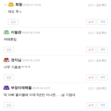
희찡
26-05-17 12:28
신고
|
공감 확인
애도 추ㅜ
답글
0
0
이발관
26-05-16 12:56
신고
|
공감 확인
저때뿐임
답글
0
0
겐지님
26-05-16 13:05
신고
|
공감 확인
너무 기욥넼ㅋㅋㅋ
답글
0
0
부장아재해돌
26-05-16 13:07
신고
|
공감 확인
딱 아빠 좋아할때 이제 5년만 지나면......넘 기엽네
답글
0
0