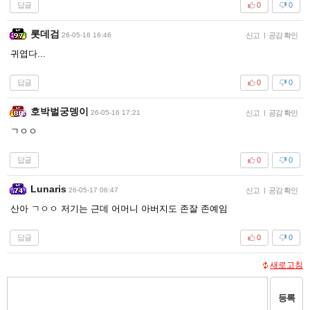
답글
0
0
롯데검
26-05-16 16:46
신고
|
공감 확인
귀엽다...
답글
0
0
호박벌궁뎅이
26-05-16 17:21
신고
|
공감 확인
ㄱㅇㅇ
답글
0
0
Lunaris
26-05-17 06:47
신고
|
공감 확인
산아 ㄱㅇㅇ 저기는 근데 어머니 아버지도 존잘 존예임
답글
0
0
새로고침
등록