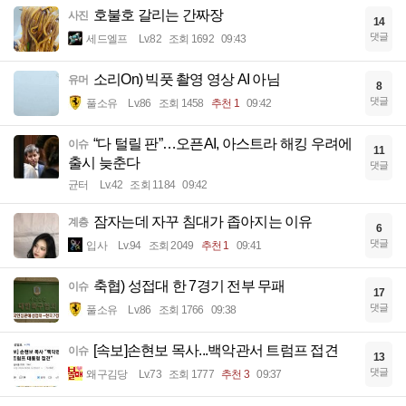
호불호 갈리는 간짜장
사진
14
댓글
세드엘프
Lv.82
조회 1692
09:43
소리On) 빅풋 촬영 영상 AI 아님
유머
8
댓글
풀소유
Lv.86
조회 1458
추천 1
09:42
“다 털릴 판”…오픈AI, 아스트라 해킹 우려에
이슈
11
출시 늦춘다
댓글
균터
Lv.42
조회 1184
09:42
잠자는데 자꾸 침대가 좁아지는 이유
계층
6
댓글
입사
Lv.94
조회 2049
추천 1
09:41
축협) 성접대 한 7경기 전부 무패
이슈
17
댓글
풀소유
Lv.86
조회 1766
09:38
[속보]손현보 목사...백악관서 트럼프 접견
이슈
13
댓글
왜구김당
Lv.73
조회 1777
추천 3
09:37