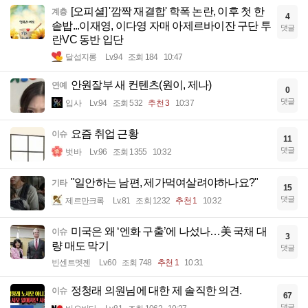
[오피셜] '깜짝 재결합' 학폭 논란, 이후 첫 한
계층
4
솥밥...이재영, 이다영 자매 아제르바이잔 구단 투
댓글
란VC 동반 입단
달섭지롱
Lv.94
조회 184
10:47
안원잘부 새 컨텐츠(원이, 제나)
연예
0
댓글
입사
Lv.94
조회 532
추천 3
10:37
요즘 취업 근황
이슈
11
댓글
벗바
Lv.96
조회 1355
10:32
"일안하는 남편, 제가먹여살려야하나요?"
기타
15
댓글
제르만크록
Lv.81
조회 1232
추천 1
10:32
미국은 왜 ‘엔화 구출’에 나섰나…美 국채 대
이슈
3
량 매도 막기
댓글
빈센트멧젠
Lv.60
조회 748
추천 1
10:31
정청래 의원님에 대한 제 솔직한 의견.
이슈
67
댓글