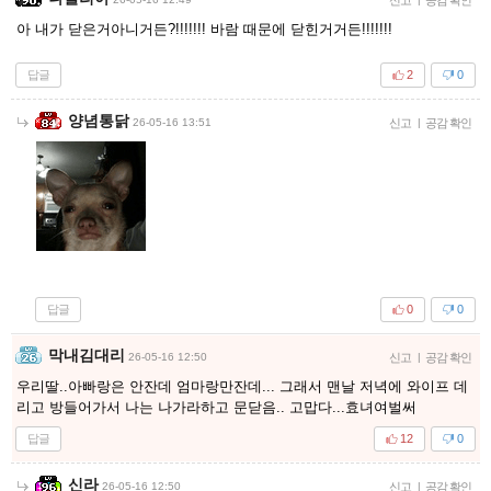
아 내가 닫은거아니거든?!!!!!!! 바람 때문에 닫힌거거든!!!!!!!
답글
2
0
양념통닭
26-05-16 13:51
신고
|
공감 확인
답글
0
0
막내김대리
26-05-16 12:50
신고
|
공감 확인
우리딸..아빠랑은 안잔데 엄마랑만잔데... 그래서 맨날 저녁에 와이프 데
리고 방들어가서 나는 나가라하고 문닫음.. 고맙다...효녀여벌써
답글
12
0
신라
26-05-16 12:50
신고
|
공감 확인