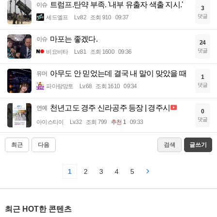
트럼프.탄약 부족. '내부 유출자 색출 지시.'
이슈
3
댓글
세드엘프
Lv.82
조회 910
09:37
마포는 좋겠다.
이슈
24
댓글
비요비타
Lv.81
조회 1600
09:36
아무도 안 믿었는데 결국 내 말이 맞았을 때
유머
1
댓글
파아랑망토
Lv.68
조회 1610
09:34
천년고도 경주 신라공주 등장 | 경주시
연예
0
댓글
아이스티이
Lv.32
조회 799
추천 1
09:33
최근
다음
검색
글쓰기
1
2
3
4
5
최근 HOT한 콘텐츠