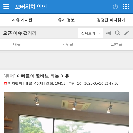
오버워치
인벤
자유 게시판
유저 정보
경쟁전 파티찾기
오픈 이슈 갤러리
전체보기
공
검
글
지
색
내글
내 댓글
10추글
on/off
쓰
기
[유머]
아빠들이 딸바보 되는 이유.
전자팔찌
댓글: 40 개
조회:
10451
추천:
10
2026-05-16 12:47:10