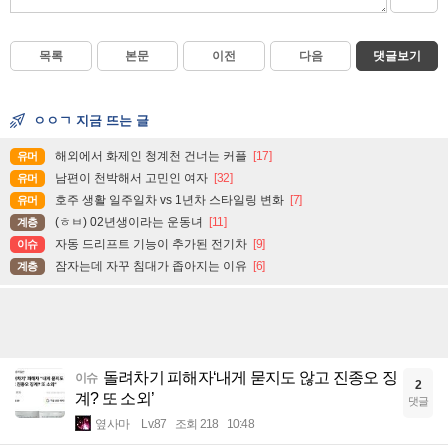
목록
본문
이전
다음
댓글보기
ㅇㅇㄱ 지금 뜨는 글
해외에서 화제인 청계천 건너는 커플
[17]
유머
남편이 천박해서 고민인 여자
[32]
유머
호주 생활 일주일차 vs 1년차 스타일링 변화
[7]
유머
(ㅎㅂ) 02년생이라는 운동녀
[11]
계층
자동 드리프트 기능이 추가된 전기차
[9]
이슈
잠자는데 자꾸 침대가 좁아지는 이유
[6]
계층
돌려차기 피해자‘내게 묻지도 않고 진종오 징
이슈
2
계? 또 소외’
댓글
옆사마
Lv.87
조회 218
10:48