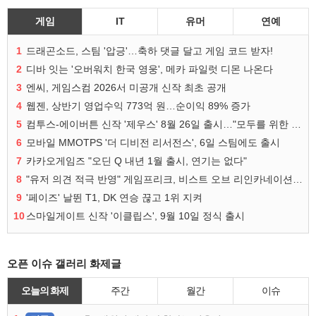
게임
IT
유머
연예
1
드래곤소드, 스팀 '압긍'…축하 댓글 달고 게임 코드 받자!
2
디바 잇는 '오버워치 한국 영웅', 메카 파일럿 디몬 나온다
3
엔씨, 게임스컴 2026서 미공개 신작 최초 공개
4
웹젠, 상반기 영업수익 773억 원…순이익 89% 증가
5
컴투스-에이버튼 신작 '제우스' 8월 26일 출시…"모두를 위한 경쟁"
6
모바일 MMOTPS '더 디비전 리서전스', 6일 스팀에도 출시
7
카카오게임즈 "오딘 Q 내년 1월 출시, 연기는 없다"
8
"유저 의견 적극 반영" 게임프리크, 비스트 오브 리인카네이션 개선 나선다
9
'페이즈' 날뛴 T1, DK 연승 끊고 1위 지켜
10
스마일게이트 신작 '이클립스', 9월 10일 정식 출시
오픈 이슈 갤러리 화제글
오늘의 화제
주간
월간
이슈