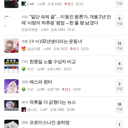
댓글
Earth
Lv.96
조회 1491
추천 1
10:13
"일단 숙제 끝"…이동진 평론가, 개봉 2년 만
이슈
5
에 '사랑의 하츄핑' 평점→한 줄 평 남겼다
댓글
빈센트멧젠
Lv.60
조회 1093
10:12
(ㅎㅂ) 02년생이라는 운동녀
계층
11
댓글
달섭지롱
Lv.94
조회 2415
추천 2
10:10
한중일 노벨 수상자 비교
기타
8
댓글
치킨
Lv.99
조회 1461
10:10
에스파 윈터
연예
2
댓글
치킨
Lv.99
조회 794
추천 1
10:08
덕후들 다 긁혔다는 뉴스
유머
16
댓글
옆사마
Lv.87
조회 1690
10:08
프로미스나인 송하영
연예
1