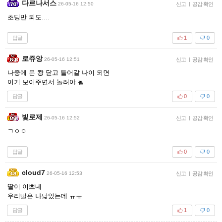
다르나서스
26-05-16 12:50
신고
|
공감 확인
초딩만 되도....
답글
1
0
로쥬앙
26-05-16 12:51
신고
|
공감 확인
나중에 문 쾅 닫고 들어갈 나이 되면
이거 보여주면서 놀려야 됨
답글
0
0
빛로제
26-05-16 12:52
신고
|
공감 확인
ㄱㅇㅇ
답글
0
0
cloud7
26-05-16 12:53
신고
|
공감 확인
딸이 이쁘네
우리딸은 나닮았는데 ㅠㅠ
답글
1
0