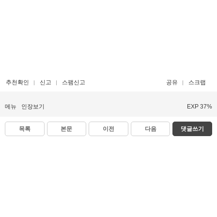
추천확인
신고
스팸신고
공유
스크랩
메뉴
인장보기
EXP 37%
목록
본문
이전
다음
댓글쓰기