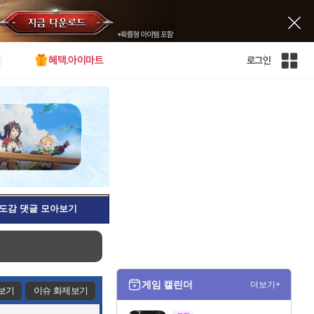
혜택.아이마트
로그인
인
벤
전
체
사
이
트
맵
도감 댓글 모아보기
게임 캘린더
더보기+
보기
이슈 화제보기