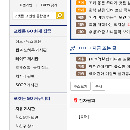
조카 용돈 주다가 뺏은 
유머
회원가입
ID/PW 찾기
한복 잘못 입혀 보낸 학
유머
지역 비하 하는게 웃긴 
계층
축협 개혁하는 박지성
[1
계층
포켓몬 GO 화제 집중
후방)요즘 하나둘씩 보
계층
정보 · 뉴스 모음
ㅇㅇㄱ 지금 뜨는 글
팁과 노하우 게시판
레이드 게시판
(ㅇㅎ?) M컵 바니걸 실
계층
에어컨에 대한 불길한 
계층
포켓스톱 · 둥지 정보
에어컨아 며칠째 풀가동
계층
치지직 팟벤
SOOP 게시판
주소보기
복사
포켓몬 GO 커뮤니티
전자팔찌
자유 게시판
[유머]
└
질문과 답변
└
친구 찾기