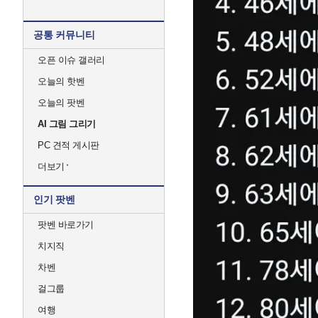
공통 커뮤니티
오픈 이슈 갤러리
오늘의 핫벤
오늘의 팟벤
AI 그림 그리기
PC 견적 게시판
더보기
인기 팟벤
팟벤 바로가기
치지직
차벤
걸그룹
여행