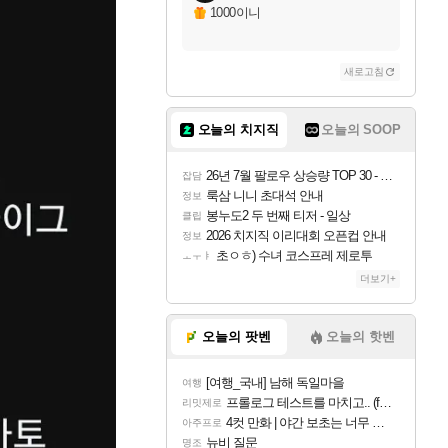
1000이니
새로고침
오늘의 치지직
오늘의 SOOP
26년 7월 팔로우 상승량 TOP 30 - 월간 치지직
잡담
룩삼 니니 초대석 안내
정보
봉누도2 두 번째 티저 - 일상
클립
2026 치지직 이리대회 오픈컵 안내
정보
초ㅇㅎ) 수녀 코스프레 제로투
ㅗㅜㅑ
더보기+
오늘의 팟벤
오늘의 핫벤
[여행_국내] 남해 독일마을
여행
프롤로그 테스트를 마치고.. (feat. 리아)
리밋제로
4컷 만화 | 야간 보초는 너무 힘들어
아주프로
뉴비 질문
명조