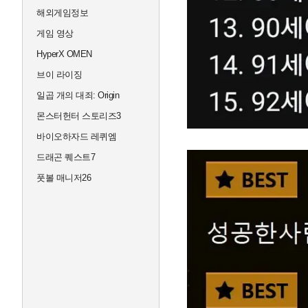
해외게임정보
게임 영상
HyperX OMEN
브이 라이징
일곱 개의 대죄: Origin
몬스터헌터 스토리즈3
바이오하자드 레퀴엠
드래곤 퀘스트7
풋볼 매니저26