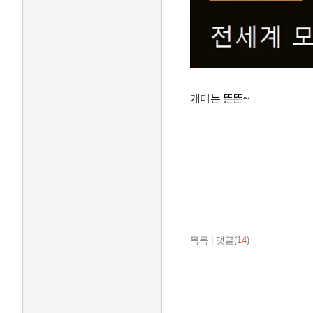
개미는 뚠뚠~
목록
|
댓글(
14
)