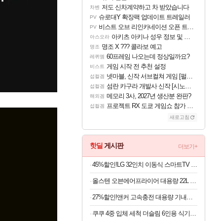
저도 신차계약하고 차 받았습니다
차벤
슈로대Y 확장팩 업데이트 트레일러
PV
비스트 오브 리인카네이션 오픈 트레일러
PV
아키츠 아키나 성우 정보 및 주요 필모
아스오라
명조 X ??? 콜라보 예고
명조
60프레임 나오는데 정상일까요?
레퀴엠
게임 시작 전 추천 설정
비스트
넷마블, 신작 서브컬쳐 게임 [펄 인 블루] 티저 사이트 오픈
섭컬겜
섬란 카구라 개발사 신작 [시노비 넥서스] 연내 출시 예정
섭컬겜
메모리 3사, 2027년 생산분 완판?
해외겜
프로젝트 RX 도쿄 게임쇼 참가 결정
섭컬겜
새로고침
핫딜
게시판
더보기+
45%할인!LG 32인치 이동식 스마트TV 모니터 스탠드 세트 삼탠바이미 스탠바이미
올스텐 오븐에어프라이어 대용량 22L 스텐
27%할인!앤커 고속충전 대용량 기내반입 보조배터리 A1695
쿠쿠 4중 입체 세척 더슬림 6인용 식기세척기 CDW-D0620TWE