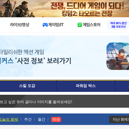
X
최대 90% 할인
라이브/영상
게이밍/IT
게임스토어
8월 프로모션
스킬 도감
파워업 박스
 보고 싶은 유머 글이나 이미지를 올려보세요!
오늘의 화제
주간
월간
이슈
지난 화제