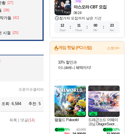
모집
근황
[27]
아스오라 CBT 모집
들
[39]
08.19
화작가들
[42]
참가자 모집까지 남은 기간
12
11
00
22
Days
Hours
Min
Sec
던 시절
[25]
게임 핫딜 (PC/스팀)
스토어+
]
비스트 오브 리인카네이션 정식 출시!
게임프릭 신작 IP
네이버 혜택가와 함께 예약하세요!
인벤게임즈 8월 특별 할인!
드래곤소드: 어웨이크닝 입점!
문명 7 특별 할인!
귀무자: 검의 길 예약 판매 중!
커세어 코브 출시 기념 할인!
더 렐릭 퍼스트 가디언 정식 출시
베데스다 40주년 기념 할인 중!
마블 투혼 파이팅 소울즈 예약 판매 중!
캡콤 프렌차이즈 할인 진행 중!
캡콤 일부 상품 상시 할인
스타워즈 은하계 레이서
로블록스 기프트 카드 공식 입점
인기 퍼블리셔 모음!
스팀으로 만나는 드래곤소드!
조선&고려 DLC 출시 예정
10% 할인과
해적'섬'을 발전시키자!
설화x하드코어 액션!
베데스다의 명작들을
마블 히어로 총 출동&화려한 격투!
몬헌, 바하 등 인기 IP를
몬헌 와일즈 & 드래곤즈 도그마2
인벤게임즈에서 10% 추가 적립
Robux를 가장 안전하고
최대 90% 할인가를 만나보세요!
네이버혜택과 함께 만나보세요!
50%할인&추가 적립까지!
이니&베니 혜택까지!
할인&네이버혜택으로 만나보세요!
네이버페이 혜택과 만나보세요!
40주년 프로모션으로 만나보세요!
네이버 포인트 혜택까지!
할인가에 만나보세요!
일부 에디션 상시 할인!
혜택으로 예약 판매 중
편안하게 충전하세요
오픈이슈갤러리
조회:
6,584
추천:
5
팰월드 Palworld
드래곤소드 어웨이
목록
|
댓글(
14
)
크닝 DragonSword A
wakening
5%
32,000
10%