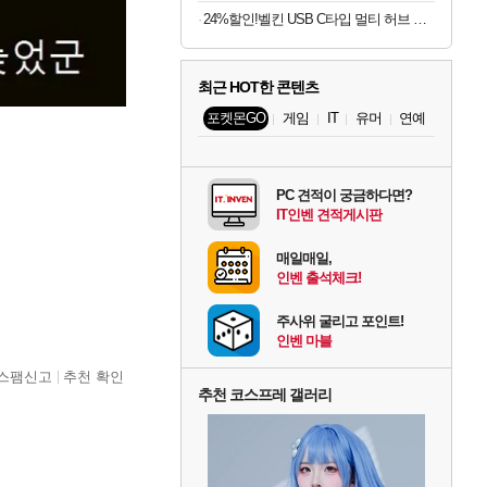
24%할인!벨킨 USB C타입 멀티 허브 아이폰 아이패드 맥북 프로 에어 노트북 호환
최근 HOT한 콘텐츠
포켓몬GO
게임
IT
유머
연예
PC 견적이 궁금하다면?
IT인벤 견적게시판
매일매일,
인벤 출석체크!
주사위 굴리고 포인트!
인벤 마블
스팸신고
추천 확인
추천 코스프레 갤러리