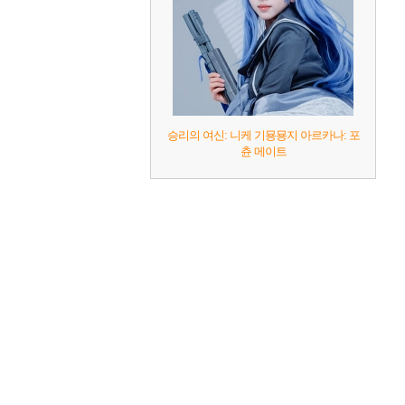
승리의 여신: 니케 기묭묭지 아르카나: 포
츈 메이트