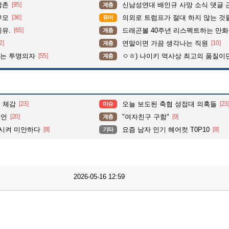
삼촌
[95]
신남성연대 배인규 사망 소식 댓글 
계층
부모
[36]
의외로 트럼프가 절대 하지 않는 것
유머
이유.
[65]
드래곤볼 40주년 리스펙트하는 만
계층
2]
연말이면 가끔 생각나는 직원
[10]
계층
이는 투명의자
[55]
ㅇㅎ) 나이키 역사상 최고의 품질이
계층
물 체감
[23]
오늘 보도된 축협 성접대 의혹들
[23
이슈
예언
[20]
"여자친구 구함"
[9]
계층
시켜 미안하다
[8]
요즘 남자 인기 헤어컷 T0P10
[8]
기타
2026-05-16 12:59