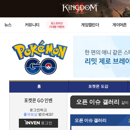
로스트아크
뉴스
커뮤니티
게임캘린더
게이머존
기대평 이벤트
홈
포켓몬 도감
포켓몬 GO 인벤
오픈 이슈 갤러리
같이
로그인하고
출석보상
받으세요!
오픈 이슈 갤러리
로그인