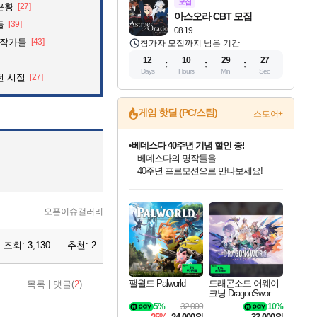
모집
근황
[27]
아스오라 CBT 모집
들
[39]
08.19
화작가들
[43]
참가자 모집까지 남은 기간
12
10
29
26
Days
Hours
Min
Sec
던 시절
[27]
게임 핫딜 (PC/스팀)
스토어+
베데스다 40주년 기념 할인 중!
베데스다의 명작들을
40주년 프로모션으로 만나보세요!
인벤게임즈 8월 특별 할인!
드래곤소드: 어웨이크닝 입점!
문명 7 특별 할인!
귀무자: 검의 길 예약 판매 중!
비스트 오브 리인카네이션 정식 출시!
커세어 코브 출시 기념 할인!
더 렐릭 퍼스트 가디언 정식 출시
마블 투혼 파이팅 소울즈 예약 판매 중!
캡콤 프렌차이즈 할인 진행 중!
캡콤 일부 상품 상시 할인
스타워즈 은하계 레이서
로블록스 기프트 카드 공식 입점
인기 퍼블리셔 모음!
스팀으로 만나는 드래곤소드!
조선&고려 DLC 출시 예정
10% 할인과
게임프릭 신작 IP
해적'섬'을 발전시키자!
설화x하드코어 액션!
마블 히어로 총 출동&화려한 격투!
몬헌, 바하 등 인기 IP를
몬헌 와일즈 & 드래곤즈 도그마2
인벤게임즈에서 10% 추가 적립
Robux를 가장 안전하고
최대 90% 할인가를 만나보세요!
네이버혜택과 함께 만나보세요!
50%할인&추가 적립까지!
이니&베니 혜택까지!
네이버 혜택가와 함께 예약하세요!
할인&네이버혜택으로 만나보세요!
네이버페이 혜택과 만나보세요!
네이버 포인트 혜택까지!
할인가에 만나보세요!
일부 에디션 상시 할인!
혜택으로 예약 판매 중
편안하게 충전하세요
오픈이슈갤러리
조회:
3,130
추천:
2
팰월드 Palworld
드래곤소드 어웨이
목록
|
댓글(
2
)
크닝 DragonSword A
wakening
5%
32,000
10%