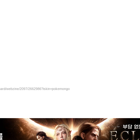
/board/webzine/2097/2662986?iskin=pokemongo