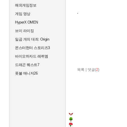
해외게임정보
.
게임 영상
HyperX OMEN
브이 라이징
일곱 개의 대죄: Origin
몬스터헌터 스토리즈3
바이오하자드 레퀴엠
드래곤 퀘스트7
목록
|
댓글(
2
)
풋볼 매니저26