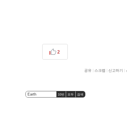
2
공유
스크랩
신고하기
10번
모두
검색