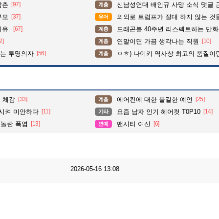
삼촌
[97]
신남성연대 배인규 사망 소식 댓글 
계층
부모
[37]
의외로 트럼프가 절대 하지 않는 것
유머
이유.
[67]
드래곤볼 40주년 리스펙트하는 만
계층
2]
연말이면 가끔 생각나는 직원
[10]
계층
이는 투명의자
[56]
ㅇㅎ) 나이키 역사상 최고의 품질이
계층
물 체감
[33]
에어컨에 대한 불길한 예언
[25]
계층
시켜 미안하다
[11]
요즘 남자 인기 헤어컷 T0P10
[14]
기타
 놀란 폭염
[13]
맨시티 여신
[6]
연예
2026-05-16 13:08