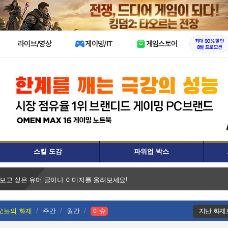
X
최대 90% 할인
라이브/영상
게이밍/IT
게임스토어
8월 프로모션
스킬 도감
파워업 박스
 보고 싶은 유머 글이나 이미지를 올려보세요!
오늘의 화제
주간
월간
이슈
지난 화제