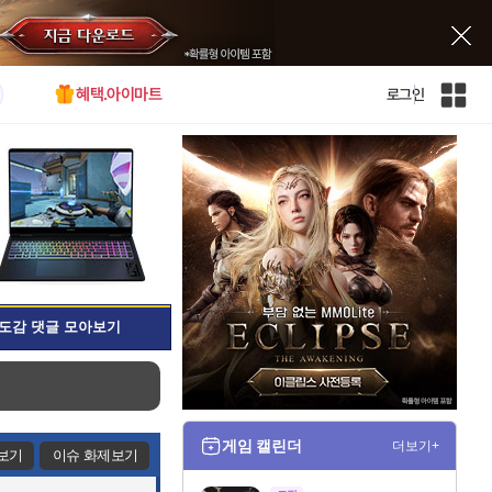
혜택.아이마트
로그인
인
벤
전
체
사
이
트
맵
도감 댓글 모아보기
게임 캘린더
더보기+
보기
이슈 화제보기