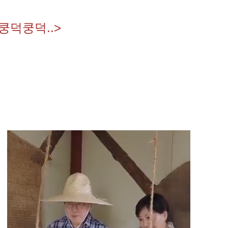
쿵덕쿵덕..>