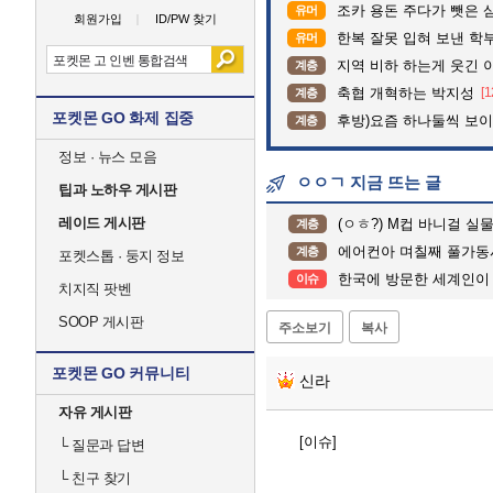
조카 용돈 주다가 뺏은 
유머
회원가입
ID/PW 찾기
한복 잘못 입혀 보낸 학
유머
지역 비하 하는게 웃긴 
계층
축협 개혁하는 박지성
[1
계층
포켓몬 GO 화제 집중
후방)요즘 하나둘씩 보
계층
정보 · 뉴스 모음
ㅇㅇㄱ 지금 뜨는 글
팁과 노하우 게시판
레이드 게시판
(ㅇㅎ?) M컵 바니걸 실
계층
에어컨아 며칠째 풀가동
계층
포켓스톱 · 둥지 정보
한국에 방문한 세계인이
이슈
치지직 팟벤
SOOP 게시판
주소보기
복사
포켓몬 GO 커뮤니티
신라
자유 게시판
[이슈]
└
질문과 답변
└
친구 찾기