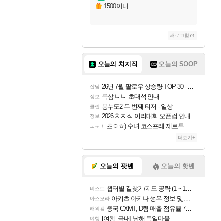
1500이니
새로고침
오늘의 치지직
오늘의 SOOP
26년 7월 팔로우 상승량 TOP 30 - 월간 치지직
잡담
룩삼 니니 초대석 안내
정보
봉누도2 두 번째 티저 - 일상
클립
2026 치지직 이리대회 오픈컵 안내
정보
초ㅇㅎ) 수녀 코스프레 제로투
ㅗㅜㅑ
더보기+
오늘의 팟벤
오늘의 핫벤
챕터별 길찾기/지도 공략 (1 ~ 12장)
비스트
아키츠 아키나 성우 정보 및 주요 필모
아스오라
중국 CXMT, D램 매출 점유율 7%…글로벌 4위로 부상
해외겜
[여행_국내] 남해 독일마을
여행