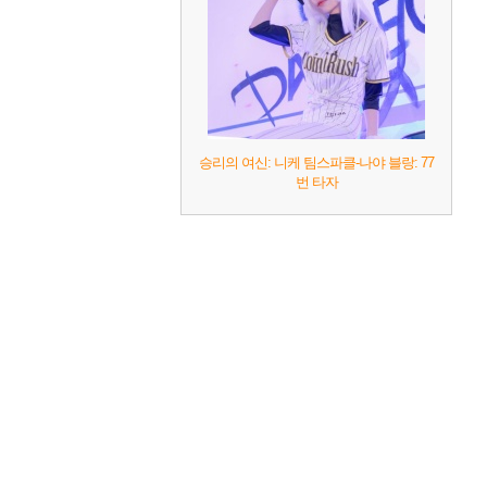
승리의 여신: 니케 팀스파클-나야 블랑: 77
번 타자