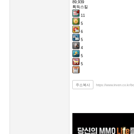
89,939
획득스킬
11
5
6
5
4
5
5
주소복사
https://www.inven.co.kr