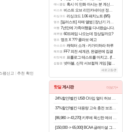
혹시 이 만화 아시는 분 계신가요
애니클립
비스트 오브 리인카네이션 정보/공략글 모음
비스트
리싱크드 1.06 패치노트 (8/5)
리싱크드
[일러스트] 자매 앨범 | 장난기 가득한 오후의 공원 (리메이크판)
명조
7년만에 가족여행을 다녀왔습니다.
여행
60프레임 나오는데 정상일까요?
레퀴엠
명조 X ??? 콜라보 예고
명조
캐릭터 소개 - 카가미하라 하루
아스오라
FF7 외전 세계관, 완결편에 집결
해외겜
프롤로그 테스트를 마치고.. (feat. 리아)
리밋제로
넷마블, 신작 서브컬쳐 게임 [펄 인 블루] 티저 사이트 오픈
섭컬겜
새로고침
스팸신고
추천 확인
핫딜
게시판
더보기+
24%할인!벨킨 USB C타입 멀티 허브 아이폰 아이패드 맥북 프로 에어 노트북 호환
37%할인!벨킨 대용량 고속 충전 보조배터리
[86,980 -> 43,270] 키루에 푹신한 메쉬 의자 (컴퓨터용, 책상용, 사무용)
[150,000 -> 65,000] BCAA 글레이셜 그레이프 745g x 2개