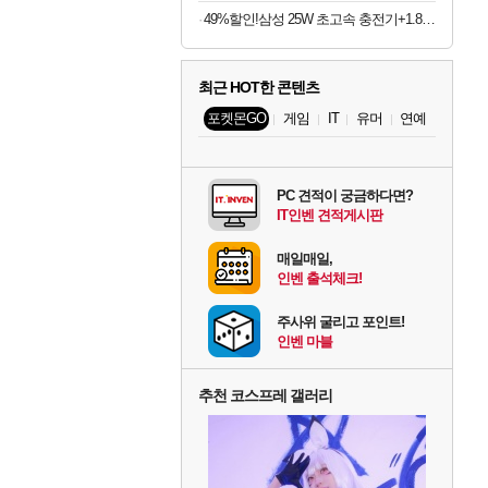
49%할인!삼성 25W 초고속 충전기+1.8M케이블+갤럭시 고속 무선충전기
최근 HOT한 콘텐츠
포켓몬GO
게임
IT
유머
연예
PC 견적이 궁금하다면?
IT인벤 견적게시판
매일매일,
인벤 출석체크!
주사위 굴리고 포인트!
인벤 마블
추천 코스프레 갤러리