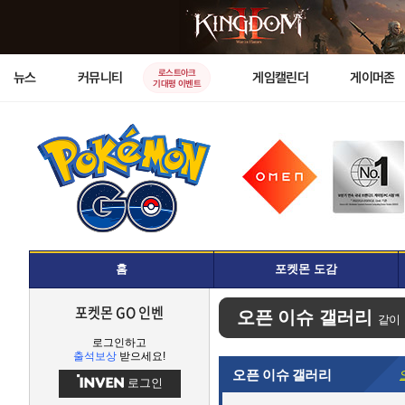
로스트아크
뉴스
커뮤니티
게임캘린더
게이머존
기대평 이벤트
홈
포켓몬 도감
포켓몬 GO 인벤
오픈 이슈 갤러리
같이
로그인하고
출석보상
받으세요!
오픈 이슈 갤러리
로그인