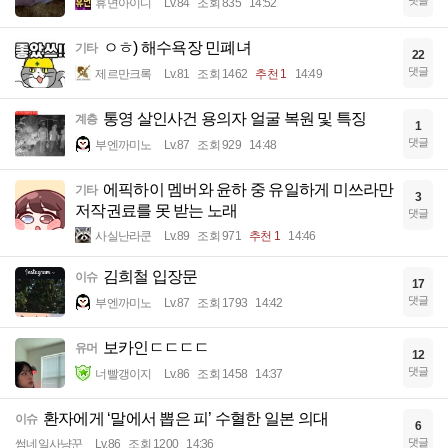
댓글
휴면아이디
Lv.84
조회 835
14:52
ㅇㅎ) 해수욕장 민폐녀
기타
22
댓글
제르만크록
Lv.81
조회 1462
추천 1
14:49
통영 살인사건 용의자 얼굴 복원 및 특징
계층
1
댓글
부엔까미노
Lv.87
조회 929
14:48
에픽하이 멤버와 윤하 중 유일하게 미쓰라만
기타
3
저작권료를 못 받는 노래
댓글
사실난라쿤
Lv.89
조회 971
추천 1
14:46
김희철 입장문
이슈
17
댓글
부엔까미노
Lv.87
조회 1793
14:42
보카인ㄷㄷㄷㄷ
유머
12
댓글
너빨갱이지
Lv.86
조회 1458
14:37
환자에게 ‘말에서 뽑은 피’ 수혈한 일본 의대
이슈
6
댓글
썸네일사냥꾼
Lv.86
조회 1200
14:36