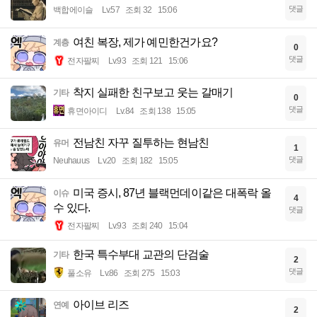
댓글
백합에이슬
Lv.57
조회 32
15:06
여친 복장, 제가 예민한건가요?
계층
0
댓글
전자팔찌
Lv.93
조회 121
15:06
착지 실패한 친구보고 웃는 갈매기
기타
0
댓글
휴면아이디
Lv.84
조회 138
15:05
전남친 자꾸 질투하는 현남친
유머
1
댓글
Neuhauus
Lv.20
조회 182
15:05
미국 증시, 87년 블랙먼데이같은 대폭락 올
이슈
4
수 있다.
댓글
전자팔찌
Lv.93
조회 240
15:04
한국 특수부대 교관의 단검술
기타
2
댓글
풀소유
Lv.86
조회 275
15:03
아이브 리즈
연예
2