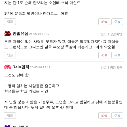
지는 단 1도 손해 안보려는 소인배 소뇌 마인드......
1년에 운동회 몇번이나 한다고......어휴
답글
0
0
만법유심
26-05-16 13:17
신고
|
공감 확인
부모 자격이 없는 사람이 부모가 됐고, 애들은 잘못없다지만 그 자식들
도 그런식으로 크다보면 결국 부모랑 똑같이 되는거고.. 이게 악순환
답글
0
0
Rain검객
26-05-16 13:17
신고
|
공감 확인
그것도 낮에 함
보통의 일하는 사람들은 출근하고
학생들은 학교 가있는 시간
저 민원 넣는 사람은 가정주부, 노년층 그리고 밤일하고 낮에 자는분들인
데 좀 참읍시다 늦게 끝나야 오후 4시인데
답글
0
0