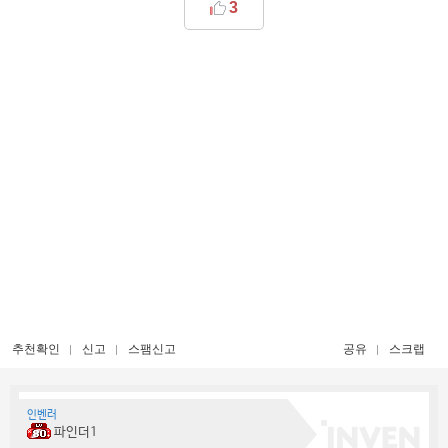
3
추천확인
신고
스팸신고
공유
스크랩
인벤러
파인더1