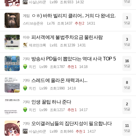
댓글
사실난라쿤
Lv.89
조회 933
14:32
ㅇㅎ) 바하 빌리지 클리어.. 거의 다 왔네요.
게임
3
댓글
스티브승준유
Lv.76
조회 1437
추천 2
14:31
피서객에게 불법주차요금 물린사람
이슈
3
댓글
제르만크록
Lv.81
조회 1239
14:31
방송사 PD들이 뽑았다는 역대 사극 TOP 5
기타
16
댓글
치킨
Lv.99
조회 1787
추천 1
14:18
스레드에 올라온 재력과시...
기타
8
댓글
치킨
Lv.99
조회 1990
14:18
인생 꿀팁 하나 준다
기타
2
댓글
치킨
Lv.99
조회 1217
추천 1
14:17
오이갤러님들의 집단지성이 필요합니다
기타
11
댓글
사실난라쿤
Lv.89
조회 846
추천 1
14:17