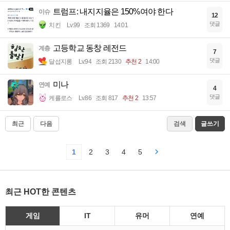
트럼프: 내지지율은 150%여야 한다
이슈
12
댓글
치킨
Lv.99
조회 1369
14:01
고등학교 동창 레전드
계층
7
댓글
달섭지롱
Lv.94
조회 2130
추천 2
14:00
미나
연예
4
댓글
케를로스
Lv.86
조회 817
추천 2
13:57
최근
다음
검색
글쓰기
1
2
3
4
5
최근 HOT한 콘텐츠
게임
IT
유머
연예