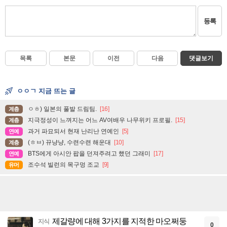
등록
목록
본문
이전
다음
댓글보기
ㅇㅇㄱ 지금 뜨는 글
ㅇㅎ) 일본의 풀발 드림팀.
[16]
계층
지극정성이 느껴지는 어느 AV여배우 나무위키 프로필.
[15]
계층
과거 파묘되서 현재 난리난 연예인
[5]
연예
(ㅎㅂ) 뀨냥냥, 수련수련 해운대
[10]
계층
BTS에게 아시안 팝을 던져주려고 했던 그래미
[17]
연예
조수석 빌런의 목구멍 조교
[9]
유머
제갈량에 대해 3가지를 지적한 마오쩌둥
지식
0