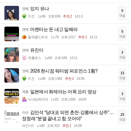
있지 유나
연예
5
댓글
치킨
Lv.99
조회 885
추천 2
14:13
마젠타는 돈 내고 일해라
연예
5
댓글
돌체콜드부르
Lv.79
조회 2017
추천 1
14:11
유진이
연예
2
댓글
케를로스
Lv.86
조회 649
14:11
2026 현시점 워터밤 퍼포먼스 1황?
연예
13
댓글
치킨
Lv.99
조회 1982
추천 2
14:09
일본에서 화제라는 어묵 요리 영상
계층
3
댓글
닉네임해야대
Lv.82
조회 1693
14:09
김민석 “당대표 되면 춘천·강릉에서 상주”…
이슈
23
정청래 “분열 끝내고 힘 모아야”
댓글
파인더1
Lv.80
조회 922
추천 1
14:08