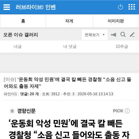
러브라이브!
인벤
홈
자게
이미지판
오픈 이슈 갤러리
전체보기
공
검
글
지
색
내글
내 댓글
10추글
on/off
쓰
기
[이슈]
‘운동회 악성 민원’에 결국 칼 빼든 경찰청 “소음 신고 들
어와도 출동 자제”
파인더1
댓글: 20 개
조회:
3912
추천:
3
2026-05-16 13:14:13