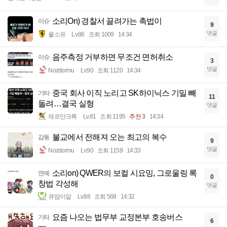
소리On) 경찰서 끌려가는 촉법이
이슈
9
댓글
풀소유
Lv.86
조회 1009
14:34
음주측정 거부하면 무조건 면허취소
이슈
3
댓글
Nozdormu
Lv.90
조회 1120
14:34
중국 회사 이직 노리고 SK하이닉스 기밀 빼
기타
11
돌려…결국 실형
댓글
제르만크록
Lv.81
조회 1195
추천 3
14:34
불교에서 전해져 오는 최고의 복수
감동
9
댓글
Nozdormu
Lv.90
조회 1159
14:33
소리on) QWER의 보컬 시요밍, 그로울링 록
연예
0
창법 각성해
댓글
큐땁이알
Lv.88
조회 568
14:32
요즘 나오는 법무부 교정본부 호송버스
기타
6