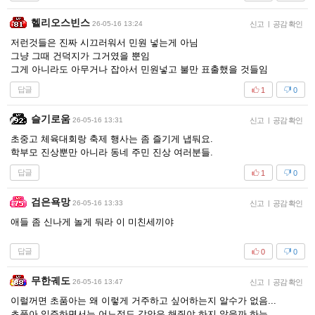
헬리오스빈스
26-05-16 13:24
신고
|
공감 확인
저런것들은 진짜 시끄러워서 민원 넣는게 아님
그냥 그때 건덕지가 그거였을 뿐임
그게 아니라도 아무거나 잡아서 민원넣고 불만 표출했을 것들임
답글
1
0
슬기로움
26-05-16 13:31
신고
|
공감 확인
초중고 체육대회랑 축제 행사는 좀 즐기게 냅둬요.
학부모 진상뿐만 아니라 동네 주민 진상 여러분들.
답글
1
0
검은욕망
26-05-16 13:33
신고
|
공감 확인
애들 좀 신나게 놀게 둬라 이 미친세끼야
답글
0
0
무한궤도
26-05-16 13:47
신고
|
공감 확인
이럴꺼면 초품아는 왜 이렇게 거주하고 싶어하는지 알수가 없음...
초품아 입주하면서는 어느정도 감안은 해줘야 하지 않을까 하는....