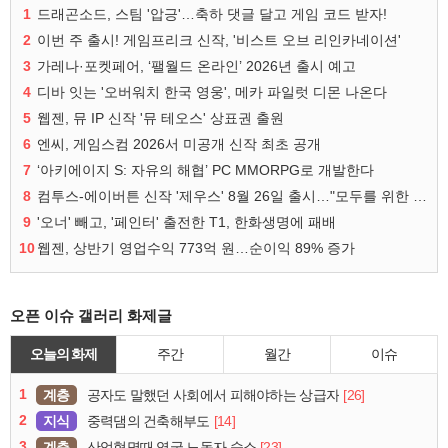
1
드래곤소드, 스팀 '압긍'…축하 댓글 달고 게임 코드 받자!
2
이번 주 출시! 게임프리크 신작, '비스트 오브 리인카네이션'
3
가레나·포켓페어, ‘팰월드 온라인’ 2026년 출시 예고
4
디바 잇는 '오버워치 한국 영웅', 메카 파일럿 디몬 나온다
5
웹젠, 뮤 IP 신작 '뮤 테오스' 상표권 출원
6
엔씨, 게임스컴 2026서 미공개 신작 최초 공개
7
‘아키에이지 S: 자유의 해협’ PC MMORPG로 개발한다
8
컴투스-에이버튼 신작 '제우스' 8월 26일 출시…"모두를 위한 경쟁"
9
'오너' 빼고, '페인터' 출전한 T1, 한화생명에 패배
10
웹젠, 상반기 영업수익 773억 원…순이익 89% 증가
오픈 이슈 갤러리 화제글
오늘의 화제
주간
월간
이슈
1
계층
[26]
공자도 말했던 사회에서 피해야하는 상급자
2
지식
[14]
중력댐의 건축해부도
3
계층
[23]
산업혁명때 영국 노동자 숙소