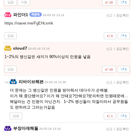
답글
이동
18
0
파인더1
26-05-16 13:14
신고
|
공감 확인
https://naver.me/FgEHcxmk
답글
0
0
cloud7
26-05-16 13:16
신고
|
공감 확인
1~2%의 병신같은 새끼가 90%이상의 민원을 넣음
답글
18
0
리바이브헤븐
26-05-16 14:36
신고
|
공감 확인
더 문제는 그 병신같은 민원을 받아줘서 대다수가 손해봄.
이거 왜 중단됐어요? 이거 왜 안돼요?안해요?문의하면 민원때문에...
해달라는 건 민원이 아닌건지. 1~2% 병신들이 악질이라서 공무원들
도 편하려고 그러는거같음
답글
1
0
부장아재해돌
26-05-16 13:16
신고
|
공감 확인