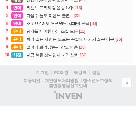
4
연예
[16]
리센느 프리티걸 음중 1위~
5
연예
[23]
다음주 놀토 리센느 출연...
6
연예
[38]
ㅇㅎㅂ? 어제 오션월드 김채연 모음
7
유머
[11]
남자들이 미친다는 스킬 모음
8
유머
[25]
차가 없는 사람은 모르는 주말에 나가기 싫은 이유
9
유머
[26]
얼마나 화가났는지 감도 안옴
10
사진
[34]
지금 북한 삼지연시 지역 날씨
로그인
PC화면
퀵링크
설정
청소년보호정책
이용약관
개인정보처리방침
▲
불법촬영물신고안내
(주)
인
벤