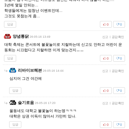
1년에 몇일 안되는...
학생들에게는 엄청난 이벤트인데...
그것도 못참는게 좀...
답글
0
0
양념통닭
26-05-16 13:49
신고
|
공감 확인
대학 축제는 콘서트에 불꽃놀이로 지랄하는데 신고도 안하고 어린이 운
동회는 시끄럽다고 지랄하면 이게 맞는건지ㅡㅡ
답글
0
0
리바이브헤븐
26-05-16 14:44
신고
|
공감 확인
심지어 그건 야간에
답글
0
0
슬기로움
26-05-16 17:20
신고
|
공감 확인
울동네도 대학교 불꽃놀이 하는뎅ㅋㅋㅋ
대학은 상권 이득이 많아서 가만히 있나.
답글
0
0