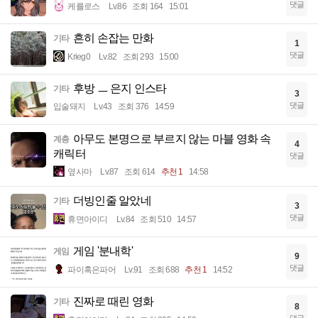
댓글
케를로스
Lv.86
조회 164
15:01
흔히 손잡는 만화
기타
1
댓글
Krieg0
Lv.82
조회 293
15:00
후방 ㅡ 은지 인스타
기타
3
댓글
입술돼지
Lv.43
조회 376
14:59
아무도 본명으로 부르지 않는 마블 영화 속
계층
4
캐릭터
댓글
옆사마
Lv.87
조회 614
추천 1
14:58
더빙인줄 알았네
기타
3
댓글
휴면아이디
Lv.84
조회 510
14:57
게임 '분내학'
게임
9
댓글
파이혹은파어
Lv.91
조회 688
추천 1
14:52
진짜로 때린 영화
기타
8