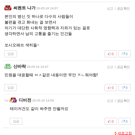
써펜트 나가
26-05-16 14:07
신고
|
공감 확인
본인의 병신 짓 하나로 다수의 사람들이
불편을 겪고 화내는 걸 보면서
자기가 대단한 사회적 영향력과 지위가 있는 걸로
생각하면서 남의 고통을 즐기는 인간들
쏘시오패쓰 색히들~
답글
0
0
산바락
26-05-16 14:47
신고
|
공감 확인
민원을 대응할때 ㅂㅅ같은 내용이면 무안 ㅈㄴ줘야함!
답글
0
0
디비전
26-05-16 14:59
신고
|
공감 확인
테이저건도 같이 쏴주면 안될까요
답글
0
0
새로고침