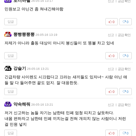
토니하넬
26-05-16 13:17
신고
|
공감 확인
민원보고 아닌건 좀 쳐내긴해야함
답글
0
0
뿡빵뿡뿡뿡
26-05-16 13:19
신고
|
공감 확인
자제가 아니라 출동 대상이 아니지 븅신들이 또 똥볼 차고 있네
답글
0
0
강슬기
26-05-16 13:21
신고
|
공감 확인
긴급차량 사이렌도 시끄럽다고 끄라는 새끼들도 있자녀~ 사람 아닌 애
들 말 다 들어주면 끝도 없지. 잘 대응한듯.
답글
0
0
약속해줘
26-05-16 13:21
신고
|
공감 확인
저거 신고하는 놈들 자기는 남한테 민폐 엄청 띠치고 살듯하다.
내몸 편하자고 남한테 민폐 끼치는걸 전혀 개의치 않는 사람이니 저런
걸 민원 넣지
답글
0
0