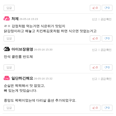
답글
0
0
처제
26-05-16 15:23
신고
|
공감 확인
ㄹㅇ 강정처럼 먹는거면 식은뒤가 맛있지
닭강정이라고 해놓고 치킨튀김옷처럼 하면 식으면 맛없는거고
답글
0
0
아이브장원영
26-05-16 15:30
신고
|
공감 확인
만석 클린룸 반도체
답글
0
0
일단하긴해요
26-05-16 15:32
신고
|
공감 확인
순살은 퍽퍽해서 맛 없었고,
뼈 있는게 맛있습니다.
중앙도 퍽퍽이었는데 다리살 옵션 추가되었구요.
답글
0
0