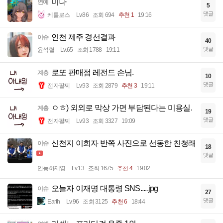
미나
연예
5
댓글
케를로스
Lv.86
조회 694
추천 1
19:16
인천 제주 경선결과
이슈
40
댓글
윤석렬
Lv.65
조회 1788
19:11
로또 판매점 레전드 손님.
계층
10
댓글
전자팔찌
Lv.93
조회 2879
추천 3
19:11
ㅇㅎ) 외외로 막상 가면 부담된다는 미용실.
계층
19
댓글
전자팔찌
Lv.93
조회 3327
19:09
신천지 이희자 반쪽 사진으로 선동한 친청래
이슈
18
댓글
안능하제옇
Lv.13
조회 1675
추천 4
19:02
오늘자 이재명 대통령 SNS.....jpg
이슈
27
댓글
Earth
Lv.96
조회 3125
추천 6
18:44