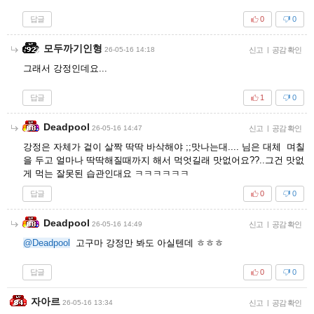
답글
0
0
모두까기인형
26-05-16 14:18
신고
|
공감 확인
그래서 강정인데요...
답글
1
0
Deadpool
26-05-16 14:47
신고
|
공감 확인
강정은 자체가 겉이 살짝 딱딱 바삭해야 ;;맛나는대.... 님은 대체 며칠
을 두고 얼마나 딱딱해질때까지 해서 먹엇길래 맛없어요??..그건 맛없
게 먹는 잘못된 습관인대요 ㅋㅋㅋㅋㅋㅋ
답글
0
0
Deadpool
26-05-16 14:49
신고
|
공감 확인
@Deadpool
고구마 강정만 봐도 아실텐데 ㅎㅎㅎ
답글
0
0
자아르
26-05-16 13:34
신고
|
공감 확인