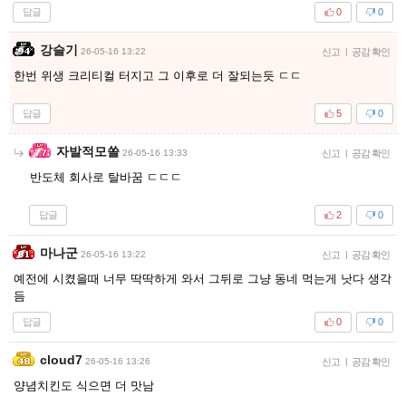
답글
0
0
강슬기
26-05-16 13:22
신고
|
공감 확인
한번 위생 크리티컬 터지고 그 이후로 더 잘되는듯 ㄷㄷ
답글
5
0
자발적모쏠
26-05-16 13:33
신고
|
공감 확인
반도체 회사로 탈바꿈 ㄷㄷㄷ
답글
2
0
마나군
26-05-16 13:22
신고
|
공감 확인
예전에 시켰을때 너무 딱딱하게 와서 그뒤로 그냥 동네 먹는게 낫다 생각
듬
답글
0
0
cloud7
26-05-16 13:26
신고
|
공감 확인
양념치킨도 식으면 더 맛남