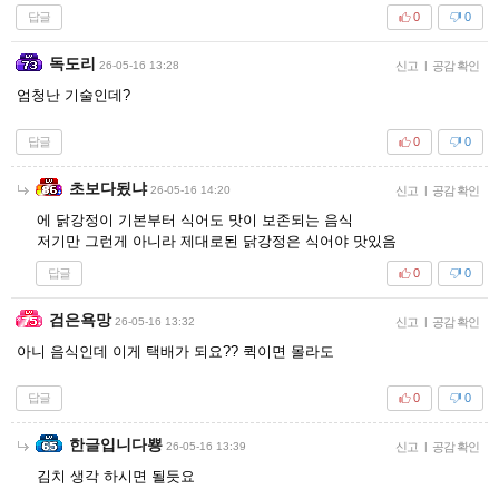
답글
0
0
독도리
26-05-16 13:28
신고
|
공감 확인
엄청난 기술인데?
답글
0
0
초보다됬냐
26-05-16 14:20
신고
|
공감 확인
에 닭강정이 기본부터 식어도 맛이 보존되는 음식
저기만 그런게 아니라 제대로된 닭강정은 식어야 맛있음
답글
0
0
검은욕망
26-05-16 13:32
신고
|
공감 확인
아니 음식인데 이게 택배가 되요?? 퀵이면 몰라도
답글
0
0
한글입니다뿅
26-05-16 13:39
신고
|
공감 확인
김치 생각 하시면 될듯요