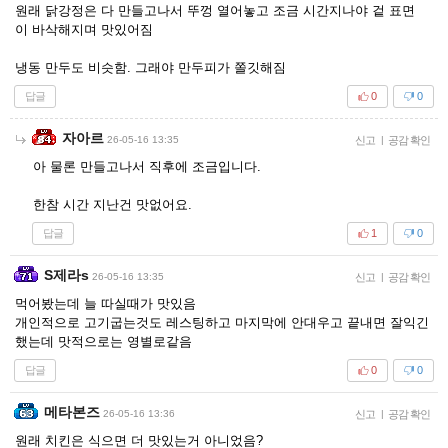
원래 닭강정은 다 만들고나서 뚜껑 열어놓고 조금 시간지나야 겉 표면
이 바삭해지며 맛있어짐
냉동 만두도 비슷함. 그래야 만두피가 쫄깃해짐
답글
0
0
자아르
26-05-16 13:35
신고
|
공감 확인
아 물론 만들고나서 직후에 조금입니다.
한참 시간 지난건 맛없어요.
답글
1
0
S제라s
26-05-16 13:35
신고
|
공감 확인
먹어봤는데 늘 따실때가 맛있음
개인적으로 고기굽는것도 레스팅하고 마지막에 안대우고 끝내면 잘익긴
했는데 맛적으로는 영별로같음
답글
0
0
메타본즈
26-05-16 13:36
신고
|
공감 확인
원래 치킨은 식으면 더 맛있는거 아니었음?