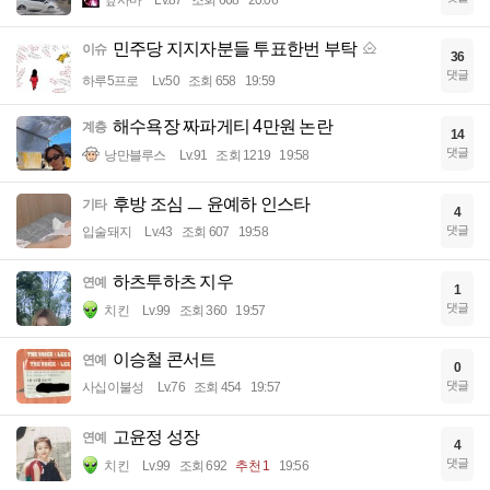
민주당 지지자분들 투표한번 부탁
이슈
36
댓글
하루5프로
Lv.50
조회 658
19:59
해수욕장 짜파게티 4만원 논란
계층
14
댓글
낭만블루스
Lv.91
조회 1219
19:58
후방 조심 ㅡ 윤예하 인스타
기타
4
댓글
입술돼지
Lv.43
조회 607
19:58
하츠투하츠 지우
연예
1
댓글
치킨
Lv.99
조회 360
19:57
이승철 콘서트
연예
0
댓글
사십이불성
Lv.76
조회 454
19:57
고윤정 성장
연예
4
댓글
치킨
Lv.99
조회 692
추천 1
19:56