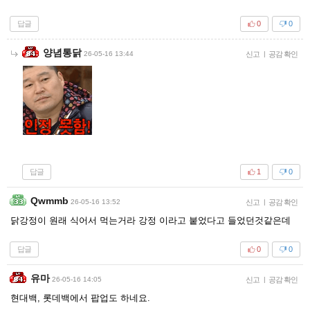
답글
0
0
양념통닭
26-05-16 13:44
신고
|
공감 확인
답글
1
0
Qwmmb
26-05-16 13:52
신고
|
공감 확인
닭강정이 원래 식어서 먹는거라 강정 이라고 붙었다고 들었던것같은데
답글
0
0
유마
26-05-16 14:05
신고
|
공감 확인
현대백, 롯데백에서 팝업도 하네요.