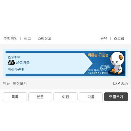
추천확인
신고
스팸신고
공유
스크랩
초 인벤인
달섭지롱
이게 지구냐!
메뉴
인장보기
EXP 31%
목록
본문
이전
다음
댓글쓰기