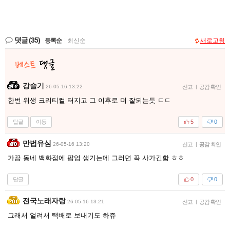
댓글
(35)
등록순
|
최신순
새로고침
강슬기
26-05-16 13:22
신고
|
공감 확인
한번 위생 크리티컬 터지고 그 이후로 더 잘되는듯 ㄷㄷ
답글
이동
5
0
만법유심
26-05-16 13:20
신고
|
공감 확인
가끔 동네 백화점에 팝업 생기는데 그러면 꼭 사가긴함 ㅎㅎ
답글
0
0
전국노래자랑
26-05-16 13:21
신고
|
공감 확인
그래서 얼려서 택배로 보내기도 하쥬