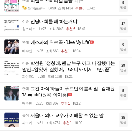
리센느 프리티걸 음중 1위~
연예
9
댓글
많이슬프다
Lv.90
조회 1434
추천 6
18:42
전당대회를 왜 하는거냐
이슈
17
댓글
원스타조
Lv.75
조회 2043
추천 6
18:41
에스파의 위로곡 - 'Live My Life'
연예
0
댓글
배수민
Lv.35
조회 668
추천 1
18:34
박선원 "정청래, 맨날 누구 까고 나 잘했다는
이슈
29
말만...알았어, 잘했어, 그러니까 이제 그만, 끝"
댓글
파인더1
Lv.80
조회 1929
18:21
그건 아직 하늘이 푸르던 여름의 일 - 김채원
연예
5
'Marigold' (원곡: 아이묭)
댓글
배수민
Lv.35
조회 867
추천 1
18:12
서울대 의대 교수가 이해할 수 없는 말
유머
35
댓글
파노키
Lv.51
조회 4764
추천 1
18:09