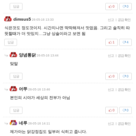
답글
0
0
dimsus5
26-05-16 13:33
신고
|
공감 확인
식은것도 정도것이지. 시간지나면 딱딱해져서 맛없음. 그리고 솔직히 따
뜻할때가 더 맛있지…그냥 상술이라고 보면 됨
답글
1
4
양념통닭
26-05-16 13:44
신고
|
공감 확인
맞말
답글
0
0
어쭈
26-05-16 13:46
신고
|
공감 확인
본인의 시야가 세상의 전부가 아님
답글
0
0
네루
26-05-16 14:11
신고
|
공감 확인
제가아는 닭강정집도 일부러 식히고 줍니다.