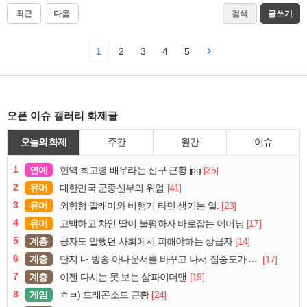
최근
다음
검색
글쓰기
1
2
3
4
5
오픈 이슈 갤러리 화제글
오늘의 화제
주간
월간
이슈
1
연예
[25]
현역 최고령 배우라는 신구 근황.jpg
2
유머
[41]
대한민국 군종신부의 위엄
3
유머
[23]
외향형 딸래미와 비행기 타면 생기는 일.
4
유머
[17]
고백하고 차인 딸이 불평하자 바로잡는 어머님
5
계층
[14]
공자도 말했던 사회에서 피해야하는 상급자
6
계층
[17]
단지 내 방송 아나운서를 바꾸고 나서 집중도가 확 올라갔다는 한 아파트의 안내방송
7
계층
[19]
이젠 다시는 못 보는 삼파이더맨
8
게임
[24]
ㅎㅂ) 드래곤소드 근황