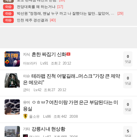
전당대회를 왜 하는거냐
[17]
이슈
박선원 "정청래, 맨날 누구 까고 나 잘했다는 말만...알았어, 잘했어, 그러니까 이제 그만, 끝"
[29]
이슈
인천 제주 경선결과
[40]
이슈
흔한 짜집기 신화
지식
0
댓글
아브라카
Lv.91
조회 2
20:12
테라팹 진척 어떻길래...머스크 “가장 큰 제약
이슈
0
은 메모리”
댓글
균터
Lv.42
조회 27
20:12
ㅇㅎㅂ? 여친이랑 가면 은근 부담된다는 미
유머
0
용실
댓글
풀소유
Lv.86
조회 442
20:08
강릉시내 현상황
기타
5
댓글
옆사마
Lv.87
조회 668
20:06