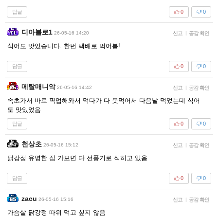
답글
0
0
디아블로1
26-05-16 14:20
신고
|
공감 확인
식어도 맛있습니다. 한번 택배로 먹어봄!
답글
0
0
메탈매니악
26-05-16 14:42
신고
|
공감 확인
속초가서 바로 픽업해와서 먹다가 다 못먹어서 다음날 먹었는데 식어
도 맛있었음
답글
0
0
천상초
26-05-16 15:12
신고
|
공감 확인
닭강정 유명한 집 가보면 다 선풍기로 식히고 있음
답글
0
0
zacu
26-05-16 15:16
신고
|
공감 확인
가슴살 닭강정 따위 먹고 싶지 않음