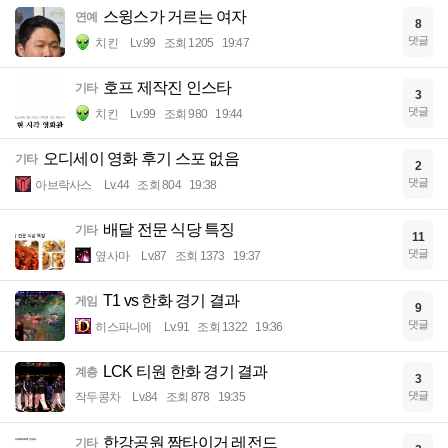
스윙스가 거르는 여자
연예
8
댓글
치킨
Lv.99
조회 1205
19:47
호프 제작진 인스타
기타
3
댓글
치킨
Lv.99
조회 980
19:44
오디세이 영화 후기 스포 없음
기타
2
댓글
아브락사스
Lv.44
조회 804
19:38
배달 전문 식당 특징
기타
11
댓글
옆사마
Lv.87
조회 1373
19:37
T1 vs 한화 경기 결과
게임
9
댓글
히스파니에
Lv.91
조회 1322
19:36
LCK 티원 한화 경기 결과
계층
3
댓글
작두콩차
Lv.84
조회 878
19:35
한강공원 짬타이거 레전드
기타