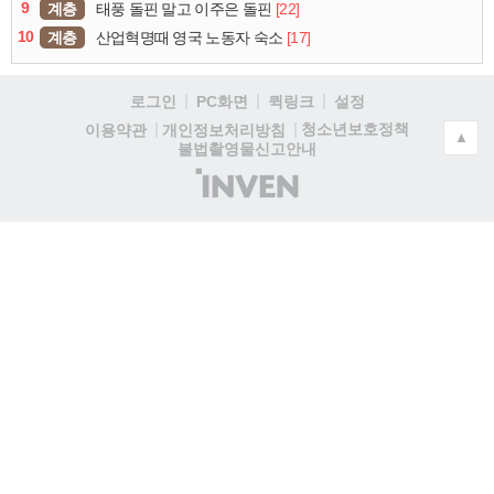
9
계층
[22]
태풍 돌핀 말고 이주은 돌핀
10
계층
[17]
산업혁명때 영국 노동자 숙소
로그인
PC화면
퀵링크
설정
청소년보호정책
이용약관
개인정보처리방침
▲
불법촬영물신고안내
(주)
인
벤