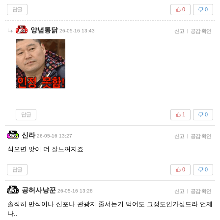
답글
0
0
양념통닭
26-05-16 13:43
신고
|
공감 확인
답글
1
0
신라
26-05-16 13:27
신고
|
공감 확인
식으면 맛이 더 잘느껴지죠
답글
0
0
공허사냥꾼
26-05-16 13:28
신고
|
공감 확인
솔직히 만석이나 신포나 관광지 줄서는거 먹어도 그정도인가싶드라 언제
나..