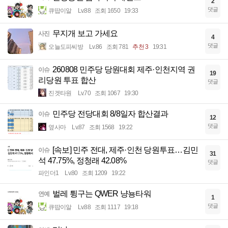
2
댓글
큐땁이알
Lv.88
조회 1650
19:33
무지개 보고 가세요
사진
4
댓글
오늘도피씨방
Lv.86
조회 781
추천 3
19:31
260808 민주당 당원대회 제주·인천지역 권
이슈
19
리당원 투표 합산
댓글
진겟타원
Lv.70
조회 1067
19:30
민주당 전당대회 8/8일자 합산결과
이슈
12
댓글
옆사마
Lv.87
조회 1568
19:22
[속보] 민주 전대, 제주·인천 당원투표…김민
이슈
31
석 47.75%, 정청래 42.08%
댓글
파인더1
Lv.80
조회 1209
19:22
벌레 튕구는 QWER 냥뇽타워
연예
1
댓글
큐땁이알
Lv.88
조회 1117
19:18