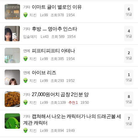
이마트 귤이 별로인 이유
기타
6
댓글
치킨
Lv.99
조회 978
19:54
후방 ㅡ 명아추 인스타
기타
4
댓글
입술돼지
Lv.43
조회 589
19:54
피프티피프티 아테나
연예
2
댓글
치킨
Lv.99
조회 385
19:54
아이브 리즈
연예
1
댓글
치킨
Lv.99
조회 293
19:52
27,000원어치 곱창 2인분 양
기타
8
댓글
치킨
Lv.99
조회 1109
추천 1
19:50
캡쳐해서 나오는 캐릭터가 나의 드래곤볼 세
기타
7
계관 캐릭터
댓글
치킨
Lv.99
조회 894
19:49