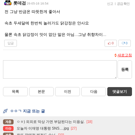
롯데검
26-05-16 16:54
신고
|
공감 확인
전 그냥 반금온 따뜻한게 좋아서
속초 두세달에 한번씩 놀러가도 닭강정은 안사요
물론 속초 닭강정이 맛이 없단 말은 아님...그냥 취향차이...
답글
0
0
새로고침
등록
목록
본문
이전
다음
댓글보기
ㅇㅇㄱ 지금 뜨는 글
ㅇㅎ) 외외로 막상 가면 부담된다는 미용실.
[18]
계층
오늘자 이재명 대통령 SNS.....jpg
[27]
이슈
로또 판매점 레전드 손님.
[10]
계층