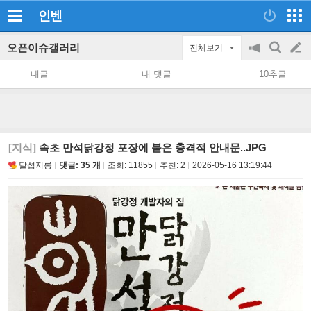
인벤
오픈이슈갤러리
전체보기
공
검
글
지
색
내글
내 댓글
10추글
on/off
쓰
기
[지식]
속초 만석닭강정 포장에 붙은 충격적 안내문..JPG
달섭지롱
댓글: 35 개
조회:
11855
추천:
2
2026-05-16 13:19:44