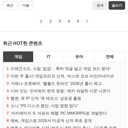
최근
다음
검색
글쓰기
1
2
3
4
5
최근 HOT한 콘텐츠
게임
IT
유머
연예
1
드래곤소드, 스팀 '압긍'…축하 댓글 달고 게임 코드 받자!
2
이번 주 출시! 게임프리크 신작, '비스트 오브 리인카네이션'
3
가레나·포켓페어, ‘팰월드 온라인’ 2026년 출시 예고
4
디바 잇는 '오버워치 한국 영웅', 메카 파일럿 디몬 나온다
5
웹젠, 뮤 IP 신작 '뮤 테오스' 상표권 출원
6
소니 “PS 디스크 중단, 사업 영향 없다”
7
‘아키에이지 S: 자유의 해협’ PC MMORPG로 개발한다
8
엔씨, 게임스컴 2026서 미공개 신작 최초 공개
9
컴투스-에이버튼 신작 '제우스' 8월 26일 출시…"모두를 위한 경쟁"