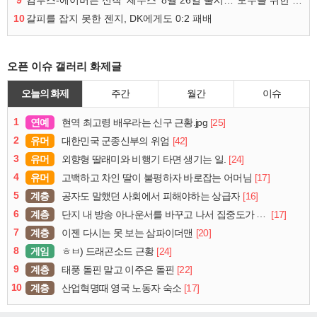
10
갈피를 잡지 못한 젠지, DK에게도 0:2 패배
오픈 이슈 갤러리 화제글
오늘의 화제
주간
월간
이슈
1
연예
[25]
현역 최고령 배우라는 신구 근황.jpg
2
유머
[42]
대한민국 군종신부의 위엄
3
유머
[24]
외향형 딸래미와 비행기 타면 생기는 일.
4
유머
[17]
고백하고 차인 딸이 불평하자 바로잡는 어머님
5
계층
[16]
공자도 말했던 사회에서 피해야하는 상급자
6
계층
[17]
단지 내 방송 아나운서를 바꾸고 나서 집중도가 확 올라갔다는 한 아파트의 안내방송
7
계층
[20]
이젠 다시는 못 보는 삼파이더맨
8
게임
[24]
ㅎㅂ) 드래곤소드 근황
9
계층
[22]
태풍 돌핀 말고 이주은 돌핀
10
계층
[17]
산업혁명때 영국 노동자 숙소