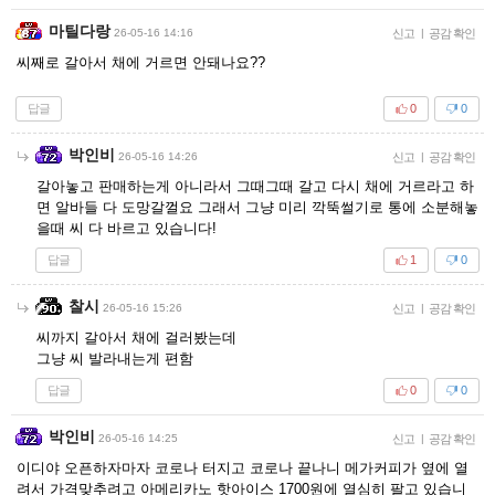
마틸다랑
26-05-16 14:16
신고
|
공감 확인
씨째로 갈아서 채에 거르면 안돼나요??
답글
0
0
박인비
26-05-16 14:26
신고
|
공감 확인
갈아놓고 판매하는게 아니라서 그때그때 갈고 다시 채에 거르라고 하
면 알바들 다 도망갈껄요 그래서 그냥 미리 깍뚝썰기로 통에 소분해놓
을때 씨 다 바르고 있습니다!
답글
1
0
찰시
26-05-16 15:26
신고
|
공감 확인
씨까지 갈아서 채에 걸러봤는데
그냥 씨 발라내는게 편함
답글
0
0
박인비
26-05-16 14:25
신고
|
공감 확인
이디야 오픈하자마자 코로나 터지고 코로나 끝나니 메가커피가 옆에 열
려서 가격맞추려고 아메리카노 핫아이스 1700원에 열심히 팔고 있습니