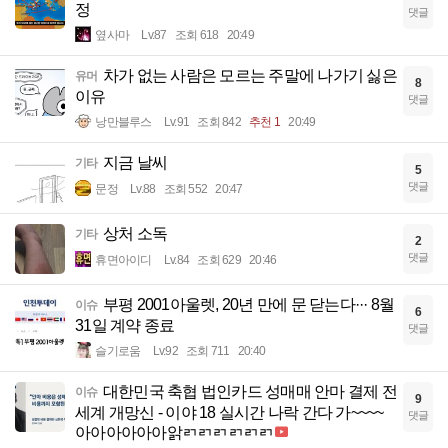
정
댓글
옆사마
Lv.87
조회 618
20:49
차가 없는 사람은 모르는 주말에 나가기 싫은
유머
8
이유
댓글
낭만블루스
Lv.91
조회 842
추천 1
20:49
지금 날씨
기타
5
댓글
문정
Lv.88
조회 552
20:47
상처 소독
기타
2
댓글
휴면아이디
Lv.84
조회 629
20:46
부평 2001아울렛, 20년 만에 문 닫는다··· 8월
이슈
6
31일 계약 종료
댓글
슬기로움
Lv.92
조회 711
20:40
대한민국 축협 법인카드 성매매 안마 결제 전
이슈
9
세계 개망신 - 이야 18 실시간 나락 간다 가~~~~
댓글
아아아아아아앍ㄺㄺㄺㄺㄺㄺ