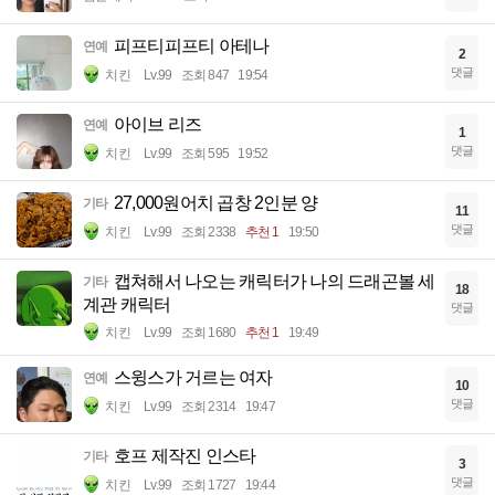
피프티피프티 아테나
연예
2
댓글
치킨
Lv.99
조회 847
19:54
아이브 리즈
연예
1
댓글
치킨
Lv.99
조회 595
19:52
27,000원어치 곱창 2인분 양
기타
11
댓글
치킨
Lv.99
조회 2338
추천 1
19:50
캡쳐해서 나오는 캐릭터가 나의 드래곤볼 세
기타
18
계관 캐릭터
댓글
치킨
Lv.99
조회 1680
추천 1
19:49
스윙스가 거르는 여자
연예
10
댓글
치킨
Lv.99
조회 2314
19:47
호프 제작진 인스타
기타
3
댓글
치킨
Lv.99
조회 1727
19:44