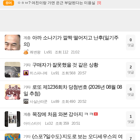
ㅇㅎㅂ? 여친이랑 가면 은근 부담된다는 미용실
[9]
유머
아까 소나기가 깔짝 떨어지고 난후(일기주
계층
0
의)
댓글
쾌변왕
Lv.91
조회 112
21:02
구매자가 잘못했을 것 같은 상황
기타
2
댓글
히스파니에
Lv.91
조회 568
20:57
로또 제1236회차 당첨번호 (2026년 08월 08
기타
6
일 추첨)
댓글
사실난라쿤
Lv.89
조회 490
20:52
목장에 처음 와본 강아지 ㅋㅋ
계층
1
댓글
아이스티이
Lv.32
조회 359
20:51
(스포?일수도) 지도로 보는 오디세우스의 여
기타
7