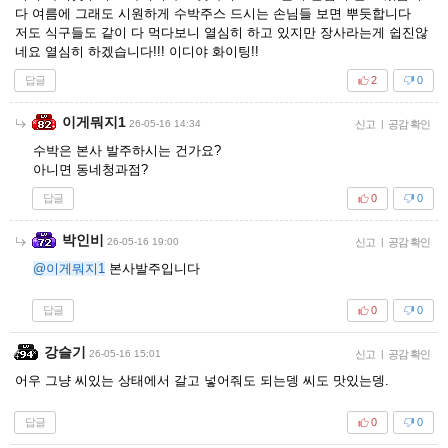
다 여름에 그래도 시원하게 수박주스 드시는 손님들 보면 뿌듯합니다
저도 식구들도 같이 다 먹다보니 열심히 하고 있지만 장사라는게 쉽진않
네요 열심히 하겠습니다!!! 이디야 화이팅!!
답글
2
0
이게뭐지1
26-05-16 14:34
신고
|
공감 확인
수박은 본사 발주하시는 건가요?
아니면 동네청과점?
답글
0
0
박인비
26-05-16 19:00
신고
|
공감 확인
@이게뭐지1
본사발주입니다
답글
0
0
강슬기
26-05-16 15:01
신고
|
공감 확인
어우 그냥 씨있는 상태에서 갈고 넣어줘도 되는뎅 씨도 맛있는뎅.
답글
0
0