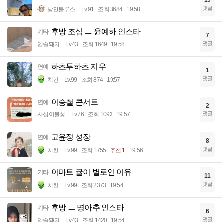
댓글
낭만블루스
Lv.91
조회 3684
19:58
후방 조심 ㅡ 윤예하 인스타
기타
7
댓글
입술돼지
Lv.43
조회 1649
19:58
하츠투하츠 지우
연예
1
댓글
치킨
Lv.99
조회 874
19:57
이승철 콘서트
연예
2
댓글
사십이불성
Lv.76
조회 1093
19:57
고윤정 성장
연예
8
댓글
치킨
Lv.99
조회 1755
추천 1
19:56
이마트 귤이 별로인 이유
기타
11
댓글
치킨
Lv.99
조회 2373
19:54
후방 ㅡ 명아추 인스타
기타
6
댓글
입술돼지
Lv.43
조회 1420
19:54