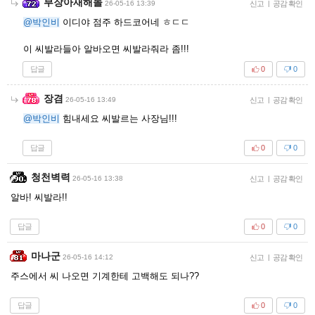
부장아재해돌
26-05-16 13:39
신고
|
공감 확인
@박인비
이디야 점주 하드코어네 ㅎㄷㄷ
이 씨발라들아 알바오면 씨발라줘라 좀!!!
답글
0
0
장겸
26-05-16 13:49
신고
|
공감 확인
@박인비
힘내세요 씨발르는 사장님!!!
답글
0
0
청천벽력
26-05-16 13:38
신고
|
공감 확인
알바! 씨발라!!
답글
0
0
마나군
26-05-16 14:12
신고
|
공감 확인
주스에서 씨 나오면 기계한테 고백해도 되나??
답글
0
0