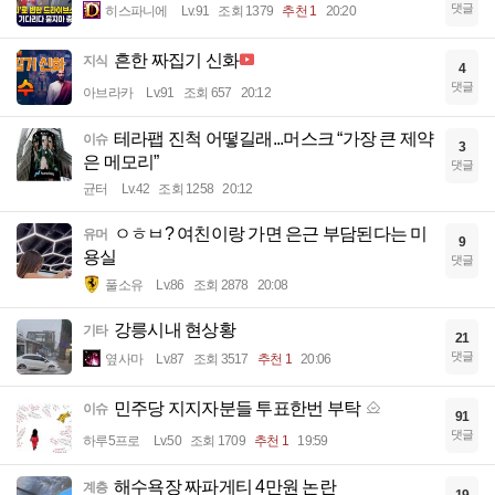
댓글
히스파니에
Lv.91
조회 1379
추천 1
20:20
흔한 짜집기 신화
지식
4
댓글
아브라카
Lv.91
조회 657
20:12
테라팹 진척 어떻길래...머스크 “가장 큰 제약
이슈
3
은 메모리”
댓글
균터
Lv.42
조회 1258
20:12
ㅇㅎㅂ? 여친이랑 가면 은근 부담된다는 미
유머
9
용실
댓글
풀소유
Lv.86
조회 2878
20:08
강릉시내 현상황
기타
21
댓글
옆사마
Lv.87
조회 3517
추천 1
20:06
민주당 지지자분들 투표한번 부탁
이슈
91
댓글
하루5프로
Lv.50
조회 1709
추천 1
19:59
해수욕장 짜파게티 4만원 논란
계층
19