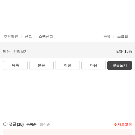
추천확인
신고
스팸신고
공유
스크랩
메뉴
인장보기
EXP 15%
목록
본문
이전
다음
댓글쓰기
댓글
(18)
등록순
|
최신순
새로고침