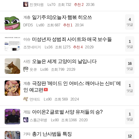
진겟타원
Lv.70
조회 732
추천 2
20:36
일기주의)오늘자 햄볶 히오쓰
계층
4
댓글
DFDS
Lv.80
조회 687
추천 1
20:34
미성년자 성범죄 사이트와 애국 보수들
이슈
1
댓글
조졋네이거
Lv.36
조회 1275
추천 4
20:29
오늘은 세계 고양이의 날입니다
사진
16
댓글
읏큐
Lv.86
조회 799
20:29
극장판 '메이드 인 어비스: 깨어나는 신비' 메
계층
1
인 예고편
댓글
언데드
Lv.90
조회 569
20:24
아이온2 글로벌 서양 유저들의 승?
게임
1
댓글
스톰근위병
Lv.80
조회 1366
20:20
총기 난사범들 특징
기타
12