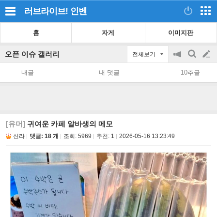
러브라이브!
인벤
홈
자게
이미지판
오픈 이슈 갤러리
전체보기
공
검
글
지
색
내글
내 댓글
10추글
on/off
쓰
기
[유머]
귀여운 카페 알바생의 메모
신라
댓글: 18 개
조회:
5969
추천:
1
2026-05-16 13:23:49