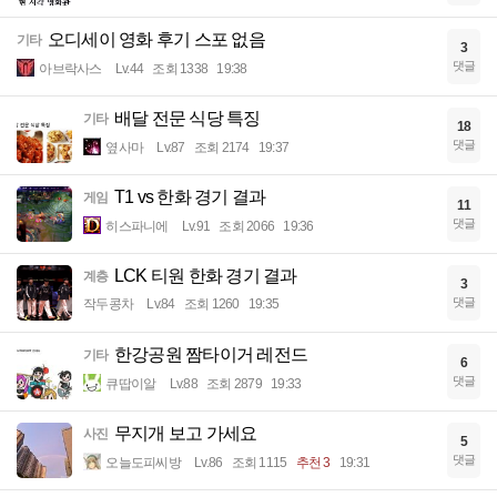
오디세이 영화 후기 스포 없음
기타
3
댓글
아브락사스
Lv.44
조회 1338
19:38
배달 전문 식당 특징
기타
18
댓글
옆사마
Lv.87
조회 2174
19:37
T1 vs 한화 경기 결과
게임
11
댓글
히스파니에
Lv.91
조회 2066
19:36
LCK 티원 한화 경기 결과
계층
3
댓글
작두콩차
Lv.84
조회 1260
19:35
한강공원 짬타이거 레전드
기타
6
댓글
큐땁이알
Lv.88
조회 2879
19:33
무지개 보고 가세요
사진
5
댓글
오늘도피씨방
Lv.86
조회 1115
추천 3
19:31