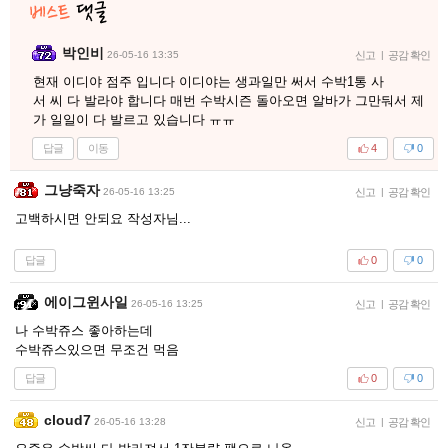
박인비
26-05-16 13:35
신고
|
공감 확인
현재 이디야 점주 입니다 이디야는 생과일만 써서 수박1통 사
서 씨 다 발라야 합니다 매번 수박시즌 돌아오면 알바가 그만둬서 제
가 일일이 다 발르고 있습니다 ㅠㅠ
답글
이동
4
0
그냥죽자
26-05-16 13:25
신고
|
공감 확인
고백하시면 안되요 작성자님...
답글
0
0
에이그윈사일
26-05-16 13:25
신고
|
공감 확인
나 수박쥬스 좋아하는데
수박쥬스있으면 무조건 먹음
답글
0
0
cloud7
26-05-16 13:28
신고
|
공감 확인