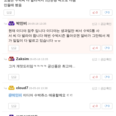
요즘은 수박씨 다 발라져서 1잔분량 팩으로 나옴
만들때 봤음
답글
0
0
박인비
26-05-16 13:35
신고
|
공감 확인
현재 이디야 점주 입니다 이디야는 생과일만 써서 수박1통 사
서 씨 다 발라야 합니다 매번 수박시즌 돌아오면 알바가 그만둬서 제
가 일일이 다 발르고 있습니다 ㅠㅠ
답글
4
0
Zaksim
26-05-16 13:35
신고
|
공감 확인
그거 개맛도리임ㅋㅋㅋㅋ 공산품은 최고야...
답글
0
0
cloud7
26-05-16 13:38
신고
|
공감 확인
@박인비
이디아 수박쥬스 애용할께요 ㄷㄷ
답글
0
0