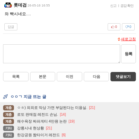
롯데검
26-05-16 16:55
신고
|
공감 확인
와 빡시네요....
답글
0
0
새로고침
등록
목록
본문
이전
다음
댓글보기
ㅇㅇㄱ 지금 뜨는 글
ㅇㅎ) 외외로 막상 가면 부담된다는 미용실.
[21]
계층
로또 판매점 레전드 손님.
[14]
계층
해수욕장 짜파게티 4만원 논란
[19]
계층
강릉시내 현상황
[21]
기타
한강공원 짬타이거 레전드
[6]
기타