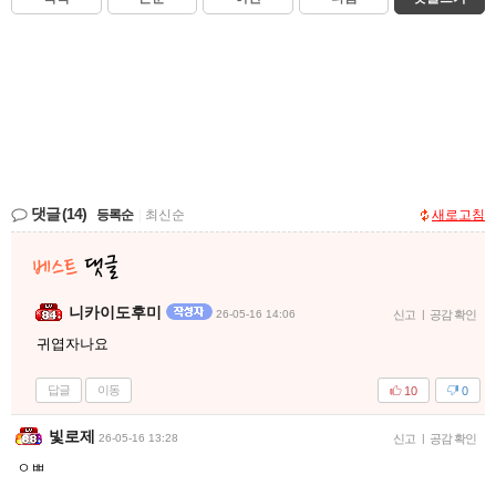
댓글
(14)
등록순
|
최신순
새로고침
니카이도후미
26-05-16 14:06
신고
|
공감 확인
귀엽자나요
답글
이동
10
0
빛로제
26-05-16 13:28
신고
|
공감 확인
ㅇㅃ