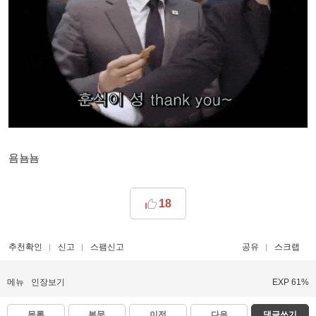
욤뇸뇸
18
추천확인
신고
스팸신고
공유
스크랩
메뉴
인장보기
EXP 61%
목록
본문
이전
다음
댓글쓰기