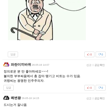
답글
0
0
파란이끼바위
26-05-16 14:07
신고
|
공감 확인
정의로운 분 만 좋아하세요~~~!
불의한 부부싸움에서 총 잡아 땡기고 비트는 수가 있음.
귀령씨는 용맹한 민주주의자.
답글
0
0
쾌변왕
26-05-16 14:15
신고
|
공감 확인
드시는거 잘나옴