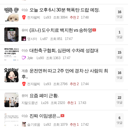
오늘 오후 6시 30분 핵폭탄 드랍 예정.
이슈
16
댓글
전자팔찌
Lv.93
조회 3094
추천 2
17:48
(프나) 도수치료 백지헌 vs 송하영
유머
1
댓글
옆사마
Lv.87
조회 851
17:47
대한축구협회, 심판에 수차례 성접대
이슈
15
댓글
Jple
Lv.90
조회 1363
17:47
운전면허 따고 2주 만에 경차 산 사람의 최
계층
16
후..
댓글
전자팔찌
Lv.93
조회 2796
추천 2
17:44
요즘 폐미 근황.
유머
22
댓글
지랄도풍년
Lv.26
조회 2320
추천 1
17:43
진짜 이임생은....
이슈
6
댓글
슬기로움
Lv.92
조회 1079
추천 1
17:42