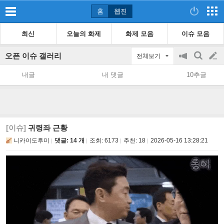
홈
웹진
최신
오늘의 화제
화제 모음
이슈 모음
오픈 이슈 갤러리
전체보기
공
검
글
지
색
내글
내 댓글
10추글
on/off
쓰
기
[이슈]
귀령좌 근황
니카이도후미
댓글: 14 개
조회:
6173
추천:
18
2026-05-16 13:28:21