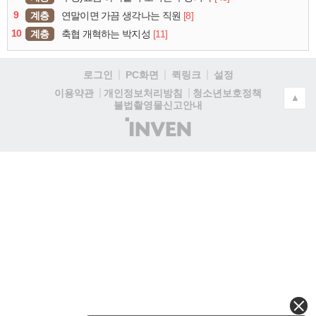
9
계층
[8]
연말이면 가끔 생각나는 직원
10
계층
[11]
축협 개혁하는 박지성
로그인
PC화면
퀵링크
설정
청소년보호정책
이용약관
개인정보처리방침
▲
불법촬영물신고안내
(주)
인
벤