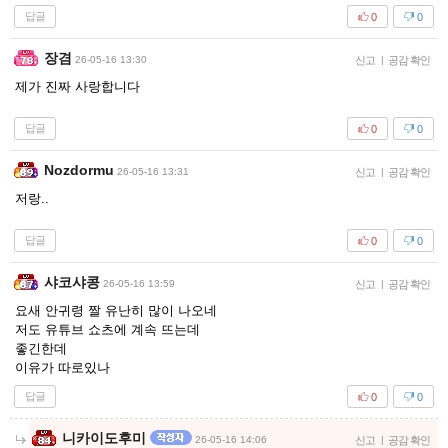
답글
0
0
장겸
26-05-16 13:30
신고
|
공감 확인
제가 진짜 사랑합니다
답글
0
0
Nozdormu
26-05-16 13:31
신고
|
공감 확인
저랑..
답글
0
0
샤코샤콩
26-05-16 13:59
신고
|
공감 확인
요새 안귀령 짤 유난히 많이 나오네
저도 유튜브 쇼츠에 계속 뜨는데
좋긴한데
이유가 따로있나
답글
0
0
니카이도후미
26-05-16 14:06
신고
|
공감 확인