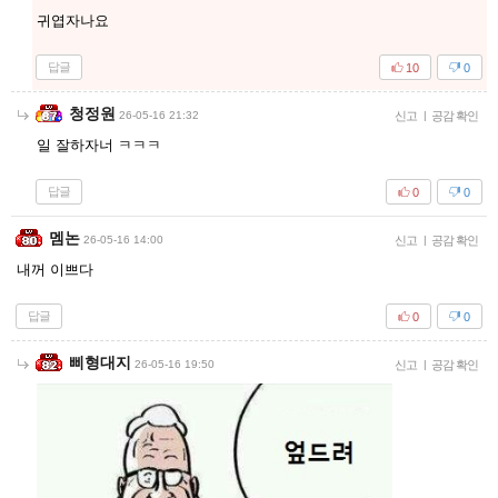
귀엽자나요
답글
10
0
청정원
26-05-16 21:32
신고
|
공감 확인
일 잘하자너 ㅋㅋㅋ
답글
0
0
멤논
26-05-16 14:00
신고
|
공감 확인
내꺼 이쁘다
답글
0
0
삐형대지
26-05-16 19:50
신고
|
공감 확인