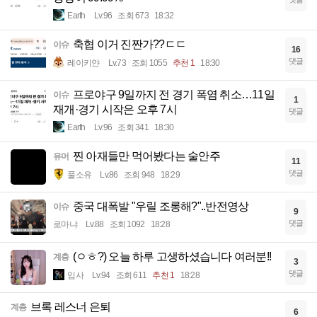
Earth
Lv.96
조회 673
18:32
축협 이거 진짠가??ㄷㄷ
이슈
16
댓글
레이키얀
Lv.73
조회 1055
추천 1
18:30
프로야구 9일까지 전 경기 폭염 취소…11일
이슈
1
재개·경기 시작은 오후 7시
댓글
Earth
Lv.96
조회 341
18:30
찐 아재들만 먹어봤다는 술안주
유머
11
댓글
풀소유
Lv.86
조회 948
18:29
중국 대폭발 "우릴 조롱해?"..반전영상
이슈
9
댓글
로마냐
Lv.88
조회 1092
18:28
(ㅇㅎ?) 오늘 하루 고생하셨습니다 여러분!!
계층
3
댓글
입사
Lv.94
조회 611
추천 1
18:28
브록 레스너 은퇴
계층
6