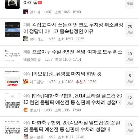
아이돌
댓글
옆사마
Lv.87
조회 1045
18:00
각잡고 다시 쓰는 이번 크보 무지성 취소결정
기타
75
이 정답이 아니고 졸속행정인 이유
댓글
르마리오
Lv.75
조회 1697
17:55
프로야구 주말 3연전 '폭염' 여파로 모두 취소
계층
19
댓글
백합에이슬
Lv.57
조회 1100
17:51
[속보]법원...유병호 마지막 희망 컷
이슈
5
댓글
왜구김당
Lv.73
조회 2108
추천 3
17:50
[단독] 대한축구협회, 2014 브라질 월드컵·20
이슈
12
12 런던 올림픽 예선전 등 심판에 수차례 성접대
댓글
빛로제
Lv.88
조회 1386
17:49
대한축구협회, 2014 브라질 월드컵·2012 런
이슈
13
던 올림픽 예선전 등 심판에 수차례 성접대
댓글
슬기로움
Lv.92
조회 1017
17:48