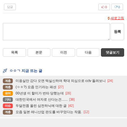
답글
0
0
새로고침
등록
목록
본문
이전
다음
댓글보기
ㅇㅇㄱ 지금 뜨는 글
미용실만 갔다 오면 떡실신하여 학대 의심으로 cctv 돌려보니
[24]
계층
(ㅇㅎ?) 요즘 인기라는 패션
[27]
계층
00년생 이 할미가 번따 당했는데
[28]
유머
대한민국에서 여자로 산다는건.......
[38]
기타
두달전쯤 올린 삼전하닉에 대한 글
[42]
이슈
요즘 일본 애니산업 판도를 바꾸었다는 작품.
[12]
계층