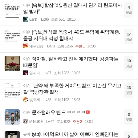
[속보] 합참 "北, 원산 일대서 단거리 탄도미사
이슈
4
일 발사"
댓글
Earth
Lv.96
조회 551
18:16
[속보]윤석열 옥중서..40도 폭염에 취약계층,
이슈
17
올공 시위대 걱정 힘내쟈
댓글
왜구김당
Lv.73
조회 1266
추천 1
18:06
장마철, '잘하라고 진작 얘기했다. 강경파들
이슈
10
때문임'
댓글
옆사마
Lv.87
조회 1283
18:03
"탄약 왜 부족한 거야" 트럼프 '이란전 무기고
이슈
13
갈' 국방장관 질책
댓글
빛로제
Lv.88
조회 1192
18:03
문조털래유 밴드 ㅋㅋㅋㅋ
이슈
3
댓글
MINUKE
Lv.77
조회 922
추천 2
18:01
(ytb)나이먹으니까 살이 이쁘게 안빠진다는
유머
5