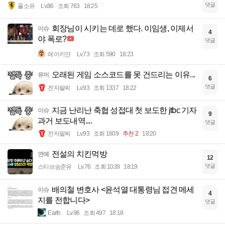
댓글
풀소유
Lv.86
조회 763
18:25
회장님이 시키는 데로 했다. 이임생, 이제서
이슈
4
야 폭로?
댓글
레이키얀
Lv.73
조회 590
18:23
오래된 게임 소스코드를 못 건드리는 이유...
유머
6
댓글
전자팔찌
Lv.93
조회 1337
18:22
지금 난리난 축협 성접대 첫 보도한 jtbc 기자
이슈
9
과거 보도내역....
댓글
전자팔찌
Lv.93
조회 1609
추천 2
18:20
전설의 치킨먹방
연예
12
댓글
스티브승준유
Lv.76
조회 1039
18:19
배의철 변호사 <윤석열 대통령님 접견 메세
이슈
4
지를 전합니다>
댓글
Earth
Lv.96
조회 497
18:18