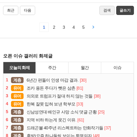
최근
다음
검색
글쓰기
1
2
3
4
5
오픈 이슈 갤러리 화제글
오늘의 화제
주간
월간
이슈
1
계층
[30]
6년간 편돌이 인생 마감 결과.
2
유머
[81]
조카 용돈 주다가 뺏은 삼촌
3
유머
[38]
의외로 트럼프가 절대 하지 않는 것들
4
유머
[33]
한복 잘못 입혀 보낸 학부모
5
계층
[25]
신남성연대 배인규 사망 소식 댓글 근황
6
계층
[61]
지역 비하 하는게 웃긴 이유.
7
계층
[37]
드래곤볼 40주년 리스펙트하는 만화작가들
8
계층
[48]
후방)요즘 하나둘씩 보이는 투명의자