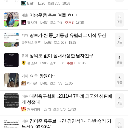
Earth
Lv.96
조회 355
18:38
이승우춤 추는 여돌 ㅎㄷㄷ
계층
8
댓글
옆사마
Lv.87
조회 743
추천 3
18:38
땅보가 싼 똥_이동경 유럽리그 이적 무산
기타
5
댓글
좁은방의영혼
Lv.63
조회 567
18:38
상의도 없이 질내사정한 남자친구
유머
5
댓글
풀소유
Lv.86
조회 1138
추천 1
18:35
ㅇㅎ 쌍듕이~
기타
5
댓글
마나군
Lv.81
조회 778
18:35
대한축구협회...2011년 7차례 외국인 심판에
이슈
4
게 성접대
댓글
왜구김당
Lv.73
조회 576
18:33
김어준 유튜브 나간 김민석 “내 과반 승리 가
이슈
6
능성이 99.99%”
댓글