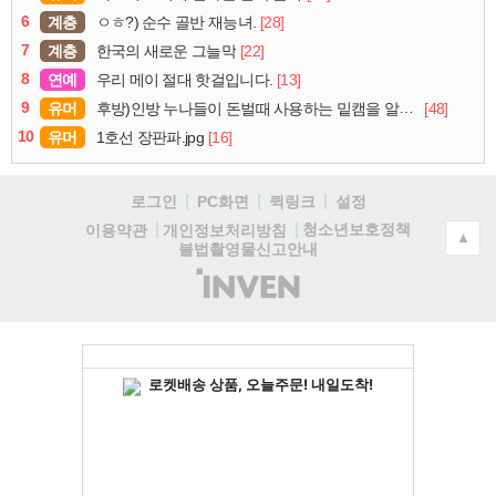
6
계층
[28]
ㅇㅎ?) 순수 골반 재능녀.
7
계층
[22]
한국의 새로운 그늘막
8
연예
[13]
우리 메이 절대 핫걸입니다.
9
유머
[48]
후방)인방 누나들이 돈벌때 사용하는 밑캠을 알아보자
10
유머
[16]
1호선 장판파.jpg
로그인
PC화면
퀵링크
설정
청소년보호정책
이용약관
개인정보처리방침
▲
불법촬영물신고안내
(주)
인
벤