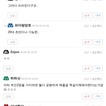
그러다 쓰러진다구요..
답글
0
0
파아랑망토
26-05-16 13:43
신고
|
공감 확인
20대 초반이나 가능한..
답글
0
0
2sjun
26-05-16 13:37
신고
|
공감 확인
ㅇㅇ
답글
0
0
하하삿
26-05-16 14:01
신고
|
공감 확인
아하 부인2명을 가지려면 둘다 공평하게 해줄걸 똑같이해줘야한다는거잖
아 ㄷㄷㄷ
답글
0
0