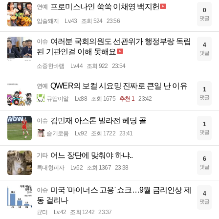
프로미스나인 쑥쑥 이채영 백지헌
연예
0
댓글
입술돼지
Lv.43
조회 524
23:56
여러분 국회의원도 선관위가 행정부랑 독립
이슈
4
된 기관인걸 이해 못해요
댓글
소중한바램
Lv.44
조회 922
23:54
QWER의 보컬 시요밍 진짜로 큰일 난 이유
연예
1
댓글
큐땁이알
Lv.88
조회 1675
추천 1
23:42
김민재 아스톤 빌라전 헤딩 골
이슈
1
댓글
슬기로움
Lv.92
조회 1722
23:41
어느 장단에 맞춰야 하냐..
기타
6
댓글
특대형피자
Lv.62
조회 1367
23:38
미국 '마이너스 고용' 쇼크…9월 금리인상 제
이슈
4
동 걸리나
댓글
균터
Lv.42
조회 1242
23:37