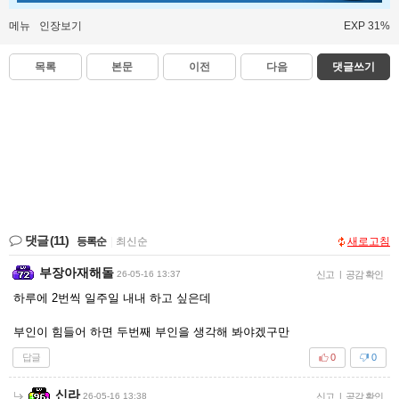
메뉴
인장보기
EXP 31%
목록
본문
이전
다음
댓글쓰기
댓글
(11)
등록순
|
최신순
새로고침
부장아재해돌
26-05-16 13:37
신고
|
공감 확인
하루에 2번씩 일주일 내내 하고 싶은데
부인이 힘들어 하면 두번째 부인을 생각해 봐야겠구만
답글
0
0
신라
26-05-16 13:38
신고
|
공감 확인