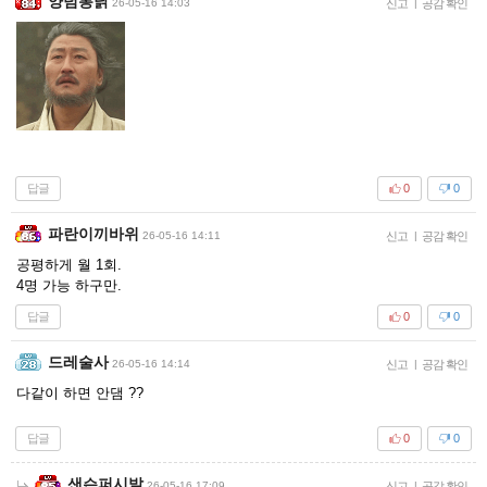
양념통닭
26-05-16 14:03
신고
|
공감 확인
답글
0
0
파란이끼바위
26-05-16 14:11
신고
|
공감 확인
공평하게 월 1회.
4명 가능 하구만.
답글
0
0
드레술사
26-05-16 14:14
신고
|
공감 확인
다같이 하면 안댐 ??
답글
0
0
샌슨퍼시발
26-05-16 17:09
신고
|
공감 확인