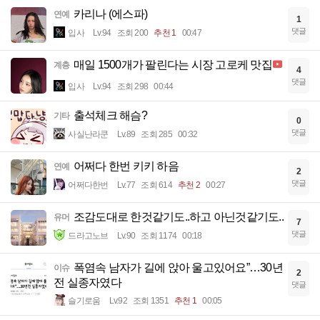
카리나 (에스파)
연예
1
댓글
입사
Lv.94
조회 200
추천 1
00:47
매일 1500개가 팔린다는 시장 고로케 맛집
계층
4
댓글
입사
Lv.94
조회 298
00:44
출석체크 해슴?
기타
0
댓글
사실난라쿤
Lv.89
조회 285
00:32
어쩌다 한번 키키 하음
연예
2
댓글
어쩌다한번
Lv.77
조회 614
추천 2
00:27
조감도대로 한것같기도..하고 아닌것같기도..
유머
7
댓글
드라고노브
Lv.90
조회 1174
00:18
폭염속 남자가 길에 앉아 울고있어요”…30년
이슈
2
전 실종자였다
댓글
슬기로움
Lv.92
조회 1351
추천 1
00:05