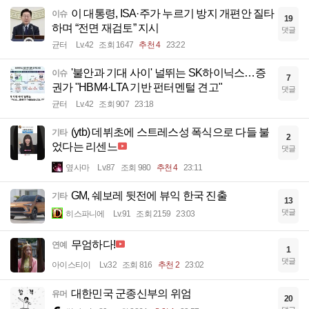
이 대통령, ISA·주가 누르기 방지 개편안 질타
이슈
19
하며 “전면 재검토” 지시
댓글
균터
Lv.42
조회 1647
추천 4
23:22
'불안과 기대 사이' 널뛰는 SK하이닉스…증
이슈
7
권가 "HBM4·LTA 기반 펀터멘털 견고"
댓글
균터
Lv.42
조회 907
23:18
(ytb) 데뷔초에 스트레스성 폭식으로 다들 불
기타
2
었다는 리센느
댓글
옆사마
Lv.87
조회 980
추천 4
23:11
GM, 쉐보레 뒷전에 뷰익 한국 진출
기타
13
댓글
히스파니에
Lv.91
조회 2159
23:03
무엄하다!
연예
1
댓글
아이스티이
Lv.32
조회 816
추천 2
23:02
대한민국 군종신부의 위엄
유머
20