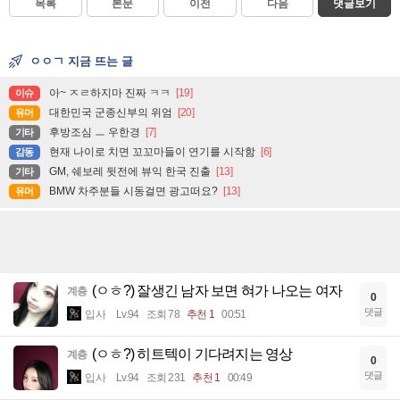
목록
본문
이전
다음
댓글보기
ㅇㅇㄱ 지금 뜨는 글
아~ ㅈㄹ하지마 진짜 ㅋㅋ
[19]
이슈
대한민국 군종신부의 위엄
[20]
유머
후방조심 ㅡ 우한경
[7]
기타
현재 나이로 치면 꼬꼬마들이 연기를 시작함
[6]
감동
GM, 쉐보레 뒷전에 뷰익 한국 진출
[13]
기타
BMW 차주분들 시동걸면 광고떠요?
[13]
유머
(ㅇㅎ?) 잘생긴 남자 보면 혀가 나오는 여자
계층
0
댓글
입사
Lv.94
조회 78
추천 1
00:51
(ㅇㅎ?) 히트텍이 기다려지는 영상
계층
0
댓글
입사
Lv.94
조회 231
추천 1
00:49