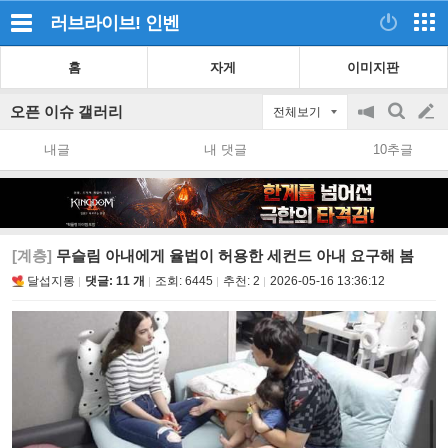
러브라이브!
인벤
홈
자게
이미지판
오픈 이슈 갤러리
전체보기
공
검
글
지
색
내글
내 댓글
10추글
on/off
쓰
기
[계층]
무슬림 아내에게 율법이 허용한 세컨드 아내 요구해 봄
달섭지롱
댓글: 11 개
조회:
6445
추천:
2
2026-05-16 13:36:12