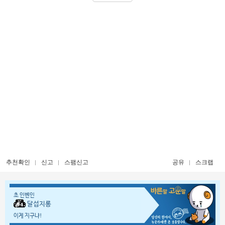
추천확인
신고
스팸신고
공유
스크랩
초 인벤인
달섭지롱
이게 지구냐!