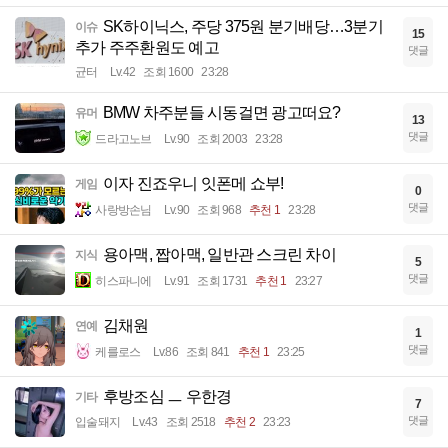
SK하이닉스, 주당 375원 분기배당…3분기
이슈
15
추가 주주환원도 예고
댓글
균터
Lv.42
조회 1600
23:28
BMW 차주분들 시동걸면 광고떠요?
유머
13
댓글
드라고노브
Lv.90
조회 2003
23:28
이자 진죠우니 잇폰메 쇼부!
게임
0
댓글
사랑방손님
Lv.90
조회 968
추천 1
23:28
용아맥, 짭아맥, 일반관 스크린 차이
지식
5
댓글
히스파니에
Lv.91
조회 1731
추천 1
23:27
김채원
연예
1
댓글
케를로스
Lv.86
조회 841
추천 1
23:25
후방조심 ㅡ 우한경
기타
7
댓글
입술돼지
Lv.43
조회 2518
추천 2
23:23