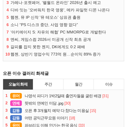
3
가레나·포켓페어, ‘팰월드 온라인’ 2026년 출시 예고
4
디바 잇는 '오버워치 한국 영웅', 메카 파일럿 디몬 나온다
5
웹젠, 뮤 IP 신작 '뮤 테오스' 상표권 출원
6
소니 “PS 디스크 중단, 사업 영향 없다”
7
‘아키에이지 S: 자유의 해협’ PC MMORPG로 개발한다
8
엔씨, 게임스컴 2026서 미공개 신작 최초 공개
9
갈피를 잡지 못한 젠지, DK에게도 0:2 패배
10
웹젠, 상반기 영업수익 773억 원…순이익 89% 증가
오픈 이슈 갤러리 화제글
오늘의 화제
주간
월간
이슈
1
유머
[31]
나영석 피디가 1박2일때 출연자들을 굴린 배경
2
연예
[30]
뜻밖의 연예인 미담..jpg
3
감동
[15]
오픈 후 3개월치 예약 다 찼다는 미용실
4
감동
[18]
어떤 공익근무요원 이야기
5
유머
[33]
파브리도 이해 안가는 한국 음식