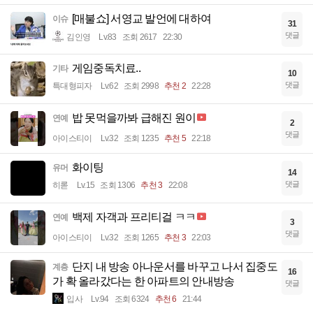
[매불쇼] 서영교 발언에 대하여
이슈
31
댓글
김인영
Lv.83
조회 2617
22:30
게임중독치료..
기타
10
댓글
특대형피자
Lv.62
조회 2998
추천 2
22:28
밥 못먹을까봐 급해진 원이
연예
2
댓글
아이스티이
Lv.32
조회 1235
추천 5
22:18
화이팅
유머
14
댓글
히롣
Lv.15
조회 1306
추천 3
22:08
백제 자객과 프리티걸 ㅋㅋ
연예
3
댓글
아이스티이
Lv.32
조회 1265
추천 3
22:03
단지 내 방송 아나운서를 바꾸고 나서 집중도
계층
16
가 확 올라갔다는 한 아파트의 안내방송
댓글
입사
Lv.94
조회 6324
추천 6
21:44