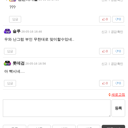
???
답글
0
0
슬루
26-05-16 16:46
신고
|
공감 확인
우와 난그럼 부인 무한대로 맞이할수있네..
답글
0
0
롯데검
26-05-16 16:56
신고
|
공감 확인
아 빡시네....
답글
0
0
새로고침
등록