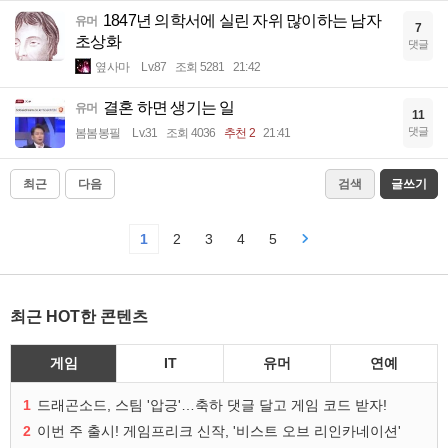
1847년 의학서에 실린 자위 많이하는 남자
유머
7
초상화
댓글
옆사마
Lv.87
조회 5281
21:42
결혼 하면 생기는 일
유머
11
댓글
봄봄봉필
Lv.31
조회 4036
추천 2
21:41
최근
다음
검색
글쓰기
1
2
3
4
5
최근 HOT한 콘텐츠
게임
IT
유머
연예
1
드래곤소드, 스팀 '압긍'…축하 댓글 달고 게임 코드 받자!
2
이번 주 출시! 게임프리크 신작, '비스트 오브 리인카네이션'