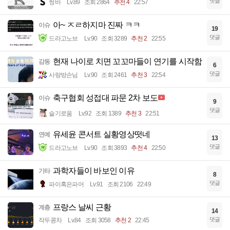
댓글
썽바
Lv.89
조회 2864
추천 4
22:57
아~ ㅈㄹ하지마 진짜 ㅋㅋ
이슈
19
댓글
드라고노브
Lv.90
조회 3289
추천 2
22:55
현재 나이로 치면 꼬꼬마들이 연기를 시작함
감동
6
댓글
사랑방손님
Lv.90
조회 2461
추천 3
22:54
축구협회 성접대 파문 2차 보도
이슈
9
댓글
슬기로움
Lv.92
조회 1389
추천 3
22:51
유세윤 콘서트 실황영상떳네
연예
13
댓글
드라고노브
Lv.90
조회 3893
추천 4
22:50
과학자들이 바보인 이유
기타
8
댓글
파이혹은파어
Lv.91
조회 2106
22:49
프랑스 날씨 근황
계층
14
댓글
작두콩차
Lv.84
조회 3058
추천 2
22:45