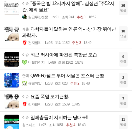
"중국은 밤 12시까지 일해"...김정관 "주52시
이슈
26
간, 예외 필요"
댓글
월급루팡전문
Lv.91
조회 941
추천 1
18:52
과학자들이 말하는 인류 역사상 가장 뛰어난
계층
10
과학자.
댓글
전자팔찌
Lv.93
조회 1182
추천 3
18:49
최근 러시아에 파견된 북한군 모습
이슈
9
댓글
너빨갱이지
Lv.86
조회 1262
18:48
QWER) 월드 투어 서울콘 포스터 근황
연예
3
댓글
큐땁이알
Lv.88
조회 623
추천 2
18:48
요즘 폭염 모기근황.
이슈
7
댓글
전자팔찌
Lv.93
조회 1539
18:45
일베충들이 지지하는 당대표!!
이슈
11
댓글
원스타조
Lv.75
조회 1051
추천 4
18:43