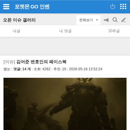
포켓몬 GO
인벤
오픈 이슈 갤러리
전체보기
공
검
글
지
색
내글
내 댓글
10추글
on/off
쓰
기
[이슈]
김어준 변호인의 페이스북
멤논
댓글: 14 개
조회:
4282
추천:
10
2026-05-16 13:52:24