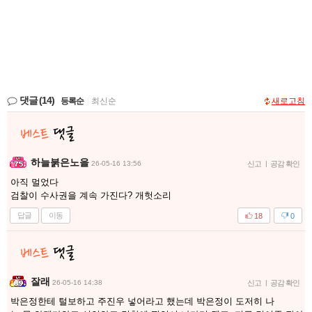
댓글
(14)
등록순
|
최신순
새로고침
하늘붉은노을
26-05-16 13:56
신고
|
공감 확인
아직 멀었다
검찰이 수사권을 계속 가진다? 개헛소리
답글
이동
18
0
잘래
26-05-16 14:38
신고
|
공감 확인
박은정한테 털보하고 주진우 넣어라고 했는데 박은정이 도저히 나