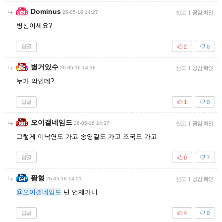
Dominus
26-05-16 14:27
신고
|
공감 확인
병신이세요?
답글
2
0
별거있수
26-05-16 14:36
신고
|
공감 확인
누가 악인데?
답글
1
0
오이갤네임드
26-05-16 14:37
신고
|
공감 확인
그렇게 이낙연도 가고 송영길도 가고 조국도 가고
답글
0
7
퐝형
26-05-16 14:51
신고
|
공감 확인
@오이갤네임드
넌 언제가니
답글
4
0