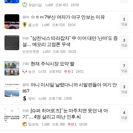
큐땁이알
Lv.88
조회 452
19:04
ㅇㅎㅂ?부산 여자가 야구 안보는 이유
유머
1
댓글
풀소유
Lv.86
조회 518
19:04
"삼전닉스 따라잡자" 中 이어 대만 '난야'도 증
이슈
3
설… 메모리 고점론 무색
댓글
빈센트멧젠
Lv.60
조회 326
19:03
현재 주식시장 요약 짤
기타
7
댓글
뇽안
Lv.53
조회 662
추천 1
19:01
아니 미사일 날렸다니까 시발련들아 여기 안
유머
3
봐?
댓글
썽바
Lv.89
조회 736
19:00
[슈퍼 히어로즈] "눈 마주치면 웃던 내 아
이슈
4
기"… 4명 살리고 떠난 인후 씨
댓글
빛로제
Lv.88
조회 396
추천 1
18:58