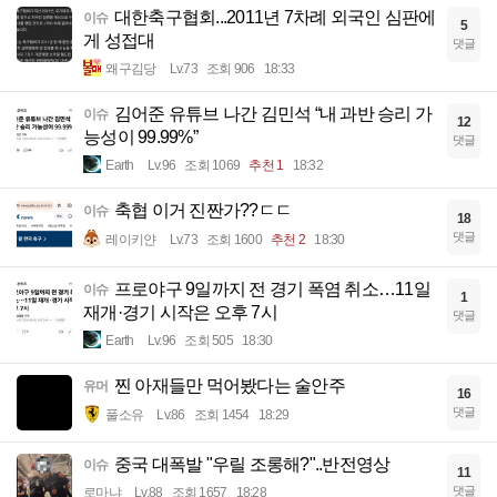
대한축구협회...2011년 7차례 외국인 심판에
이슈
5
게 성접대
댓글
왜구김당
Lv.73
조회 906
18:33
김어준 유튜브 나간 김민석 “내 과반 승리 가
이슈
12
능성이 99.99%”
댓글
Earth
Lv.96
조회 1069
추천 1
18:32
축협 이거 진짠가??ㄷㄷ
이슈
18
댓글
레이키얀
Lv.73
조회 1600
추천 2
18:30
프로야구 9일까지 전 경기 폭염 취소…11일
이슈
1
재개·경기 시작은 오후 7시
댓글
Earth
Lv.96
조회 505
18:30
찐 아재들만 먹어봤다는 술안주
유머
16
댓글
풀소유
Lv.86
조회 1454
18:29
중국 대폭발 "우릴 조롱해?"..반전영상
이슈
11
댓글
로마냐
Lv.88
조회 1657
18:28