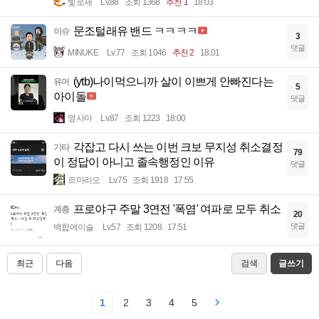
빛로제
Lv.88
조회 1368
추천 1
18:03
문조털래유 밴드 ㅋㅋㅋㅋ
이슈
3
댓글
MINUKE
Lv.77
조회 1046
추천 2
18:01
(ytb)나이먹으니까 살이 이쁘게 안빠진다는
유머
5
아이돌
댓글
옆사마
Lv.87
조회 1223
18:00
각잡고 다시 쓰는 이번 크보 무지성 취소결정
기타
79
이 정답이 아니고 졸속행정인 이유
댓글
르마리오
Lv.75
조회 1918
17:55
프로야구 주말 3연전 '폭염' 여파로 모두 취소
계층
20
댓글
백합에이슬
Lv.57
조회 1208
17:51
최근
다음
검색
글쓰기
1
2
3
4
5