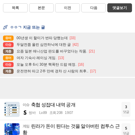
목록
본문
이전
다음
댓글보기
ㅇㅇㄱ 지금 뜨는 글
00년생 이 할미가 번따 당했는데
[33]
유머
두달전쯤 올린 삼전하닉에 대한 글
[42]
이슈
요즘 일본 애니산업 판도를 바꾸었다는 작품.
[21]
계층
여자 기숙사 레이싱 게임.
[13]
유머
오늘 오후 6시 30분 핵폭탄 드랍 예정.
[16]
이슈
운전면허 따고 2주 만에 경차 산 사람의 최후..
[17]
계층
축협 성접대 내역 공개
이슈
3
댓글
썽바
Lv.89
조회 208
19:07
린라가 돈이 된다는 것을 알아버린 컴투스 근
게임
5
황
댓글