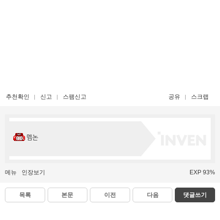
추천확인
신고
스팸신고
공유
스크랩
멤논
메뉴
인장보기
EXP 93%
목록
본문
이전
다음
댓글쓰기