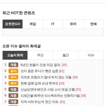
최근 HOT한 콘텐츠
포켓몬GO
게임
IT
유머
연예
오픈 이슈 갤러리 화제글
오늘의 화제
주간
월간
이슈
1
계층
[30]
6년간 편돌이 인생 마감 결과.
2
유머
[81]
조카 용돈 주다가 뺏은 삼촌
3
유머
[38]
의외로 트럼프가 절대 하지 않는 것들
4
유머
[34]
한복 잘못 입혀 보낸 학부모
5
계층
[25]
신남성연대 배인규 사망 소식 댓글 근황
6
계층
[38]
드래곤볼 40주년 리스펙트하는 만화작가들
7
계층
[61]
지역 비하 하는게 웃긴 이유.