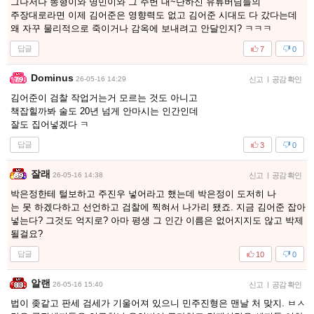
그나저나 똥형이와 명민이와 그 주변 대~단하신 유튜버님들의
주장대로라면 이제 김어준은 영향력도 없고 김어준 시대도 다 갔다는데
왜 자꾸 물리적으로 죽이거나 감옥에 보내려고 안달인지? ㅋㅋㅋ
답글
7
0
Dominus
26-05-16 14:29
신고
|
공감 확인
김어준이 검찰 작업거는거 모르는 것도 아니고
책잡힐까봐 술도 20년 넘게 안마시는 인간인데
잘도 집어넣겠다 ㅋ
답글
3
0
잘래
26-05-16 14:38
신고
|
공감 확인
박은정한테 털보하고 주진우 넣어라고 했는데 박은정이 도저히 나
는 못 하겠다하고 선언하고 검찰에 찍혀서 나가리 됐죠. 지금 김어준 잡아
넣는다? 그것도 억지로? 아마 평생 그 인간 이름은 없어지지도 않고 박제
될걸요?
답글
10
0
알랜
26-05-16 15:40
신고
|
공감 확인
법이 좆같고 판세 검세가 기울어져 있으니 민주진형은 맨날 처 맞지. ㅂㅅ