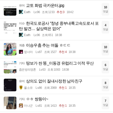
교토 화법 극카운터.jpg
유머
10
댓글
Earth
Lv.96
조회 1233
추천 3
18:42
한국도로공사 “창녕 중부내륙고속도로서 포
이슈
4
탄 발견… 살상력은 없어”
댓글
Earth
Lv.96
조회 651
18:38
이승우춤 추는 여돌 ㅎㄷㄷ
계층
10
댓글
옆사마
Lv.87
조회 1527
추천 4
18:38
땅보가 싼 똥_이동경 유럽리그 이적 무산
기타
6
댓글
좁은방의영혼
Lv.63
조회 1083
18:38
상의도 없이 질내사정한 남자친구
유머
8
댓글
풀소유
Lv.86
조회 2069
추천 1
18:35
ㅇㅎ 쌍듕이~
기타
7
댓글
마나군
Lv.81
조회 1413
추천 1
18:35