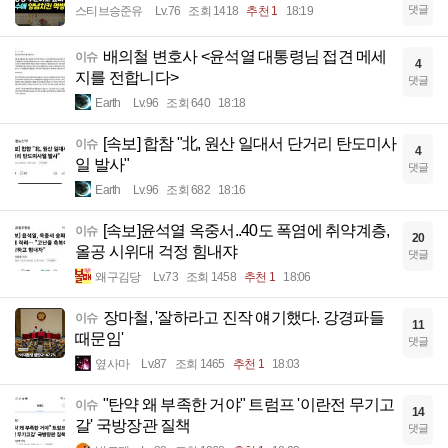
댓글
스티브승준유
Lv.76
조회 1418
추천 1
18:19
배의철 변호사 <윤석열 대통령님 접견 메세
이슈
4
지를 전합니다>
댓글
Earth
Lv.96
조회 640
18:18
[속보] 합참 "北, 원산 일대서 단거리 탄도미사
이슈
4
일 발사"
댓글
Earth
Lv.96
조회 682
18:16
[속보]윤석열 옥중서..40도 폭염에 취약계층,
이슈
20
올공 시위대 걱정 힘내쟈
댓글
왜구김당
Lv.73
조회 1458
추천 1
18:06
장마철, '잘하라고 진작 얘기했다. 강경파들
이슈
11
때문임'
댓글
옆사마
Lv.87
조회 1465
추천 1
18:03
"탄약 왜 부족한 거야" 트럼프 '이란전 무기고
이슈
14
갈' 국방장관 질책
댓글