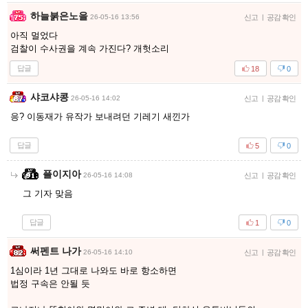
하늘붉은노을
26-05-16 13:56
신고
|
공감 확인
아직 멀었다
검찰이 수사권을 계속 가진다? 개헛소리
답글
18
0
샤코샤콩
26-05-16 14:02
신고
|
공감 확인
응? 이동재가 유작가 보내려던 기레기 새낀가
답글
5
0
플이지아
26-05-16 14:08
신고
|
공감 확인
그 기자 맞음
답글
1
0
써펜트 나가
26-05-16 14:10
신고
|
공감 확인
1심이라 1년 그대로 나와도 바로 항소하면
법정 구속은 안될 듯