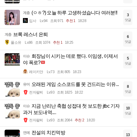
(ㅇㅎ?) 오늘 하루 고생하셨습니다 여러분!!
계층
3
댓글
입사
Lv.94
조회 971
추천 1
18:28
브록 레스너 은퇴
계층
6
댓글
풀소유
Lv.86
조회 1074
추천 1
18:25
회장님이 시키는 데로 했다. 이임생, 이제서
이슈
5
야 폭로?
댓글
레이키얀
Lv.73
조회 805
18:23
오래된 게임 소스코드를 못 건드리는 이유...
유머
8
댓글
전자팔찌
Lv.93
조회 1825
18:22
지금 난리난 축협 성접대 첫 보도한 jtbc 기자
이슈
10
과거 보도내역....
댓글
전자팔찌
Lv.93
조회 2084
추천 2
18:20
전설의 치킨먹방
연예
13