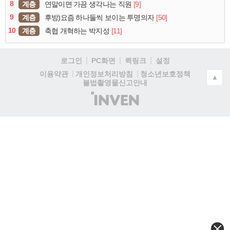
8
계층
[9]
연말이면 가끔 생각나는 직원
9
계층
[50]
후방)요즘 하나둘씩 보이는 투명의자
10
계층
[11]
축협 개혁하는 박지성
로그인
PC화면
퀵링크
설정
청소년보호정책
이용약관
개인정보처리방침
▲
불법촬영물신고안내
(주)
인
벤