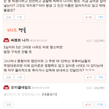
는 못 하겠다하고 선언하고 검찰에 찍혀서 나가리 됐죠. 지금 김어준 잡아
넣는다? 그것도 억지로? 아마 평생 그 인간 이름은 없어지지도 않고 박제
될걸요?
답글
이동
10
0
써펜트 나가
26-05-16 14:10
신고
|
공감 확인
1심이라 1년 그대로 나와도 바로 항소하면
법정 구속은 안될 듯
그나저나 똥형이와 명민이와 그 주변 대~단하신 유튜버님들의
주장대로라면 이제 김어준은 영향력도 없고 김어준 시대도 다 갔다는데
왜 자꾸 물리적으로 죽이거나 감옥에 보내려고 안달인지? ㅋㅋㅋ
답글
이동
7
0
오이갤네임드
26-05-16 13:54
신고
|
공감 확인
블라인드 된 코멘트입니다.
[내용보기]
답글
0
15