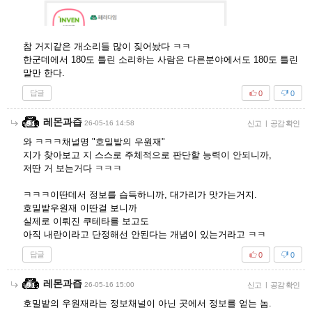
참 거지같은 개소리들 많이 짖어놨다 ㅋㅋ
한군데에서 180도 틀린 소리하는 사람은 다른분야에서도 180도 틀린
말만 한다.
답글
0
0
레몬과즙
26-05-16 14:58
신고
|
공감 확인
와 ㅋㅋㅋ채널명 "호밀밭의 우원재"
지가 찾아보고 지 스스로 주체적으로 판단할 능력이 안되니까,
저딴 거 보는거다 ㅋㅋㅋ
ㅋㅋㅋ이딴데서 정보를 습득하니까, 대가리가 맛가는거지.
호밀밭우원재 이딴걸 보니까
실제로 이뤄진 쿠테타를 보고도
아직 내란이라고 단정해선 안된다는 개념이 있는거라고 ㅋㅋ
답글
0
0
레몬과즙
26-05-16 15:00
신고
|
공감 확인
호밀밭의 우원재라는 정보채널이 아닌 곳에서 정보를 얻는 놈.