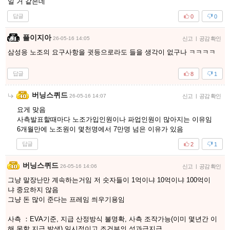
일 거 같은데
답글
0
0
플이지아
26-05-16 14:05
신고
|
공감 확인
삼성응 노조의 요구사항을 귓등으로라도 들을 생각이 없구나 ㅋㅋㅋㅋ
답글
8
1
버닝스퀴드
26-05-16 14:07
신고
|
공감 확인
요게 맞음
사측발표할때마다 노조가입인원이나 파업인원이 많아지는 이유임
6개월만에 노조원이 몇천명에서 7만명 넘은 이유가 있음
답글
2
1
버닝스퀴드
26-05-16 14:06
신고
|
공감 확인
그냥 말장난만 계속하는거임 저 숫자들이 1억이냐 10억이냐 100억이
냐 중요하지 않음
그냥 돈 많이 준다는 프레임 씌우기용임
사측 ：EVA기준, 지급 산정방식 불명확, 사측 조작가능(이미 몇년간 이
해 못할 지급 발생) 일시적이고 조건부의 성과급지급.