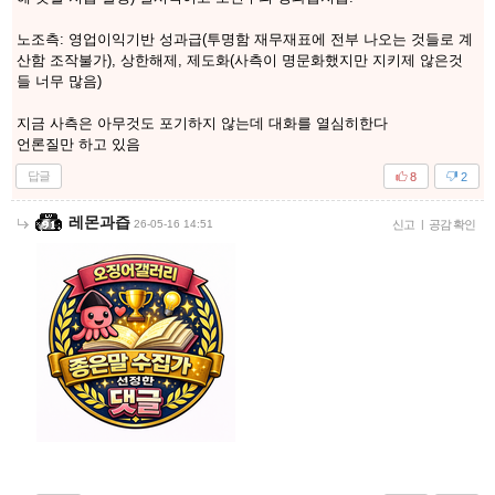
노조측: 영업이익기반 성과급(투명함 재무재표에 전부 나오는 것들로 계
산함 조작불가), 상한해제, 제도화(사측이 명문화했지만 지키제 않은것
들 너무 많음)
지금 사측은 아무것도 포기하지 않는데 대화를 열심히한다
언론질만 하고 있음
답글
8
2
레몬과즙
26-05-16 14:51
신고
|
공감 확인