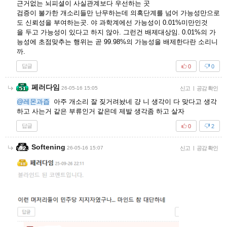
근거없는 뇌피셜이 사실관계보다 우선하는 곳
검증이 불가한 개소리들만 난무하는데 의혹단계를 넘어 가능성만으로
도 신뢰성을 부여하는곳. 야 과학계에선 가능성이 0.01%미만인것
을 두고 가능성이 있다고 하지 않아. 그런건 배제대상임. 0.01%의 가
능성에 초점맞추는 행위는 곧 99.98%의 가능성을 배제한다란 소리니
까.
답글
0
0
페러다임
26-05-16 15:05
신고
|
공감 확인
@레몬과즙
아주 개소리 잘 짖거려놨네 걍 니 생각이 다 맞다고 생각
하고 사는거 같은 부류인거 같은데 제발 생각좀 하고 살자
답글
0
2
Softening
26-05-16 15:07
신고
|
공감 확인