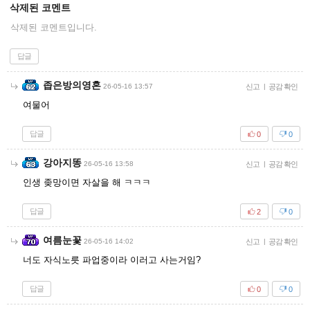
삭제된 코멘트
삭제된 코멘트입니다.
답글
좁은방의영혼
26-05-16 13:57
신고
|
공감 확인
여물어
답글
0
0
강아지똥
26-05-16 13:58
신고
|
공감 확인
인생 좆망이면 자살을 해 ㅋㅋㅋ
답글
2
0
여름눈꽃
26-05-16 14:02
신고
|
공감 확인
너도 자식노릇 파업중이라 이러고 사는거임?
답글
0
0