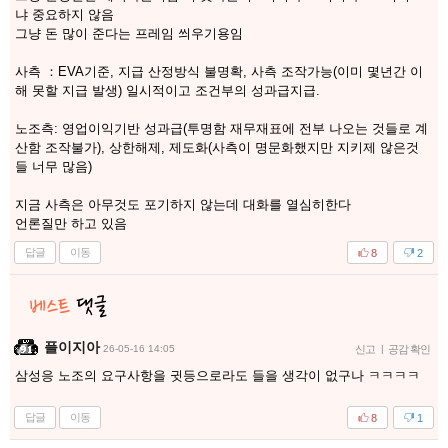
냐 중요하지 않음
그냥 돈 많이 준다는 프레임 씌우기용임
사측 ：EVA기준, 지급 산정방식 불명확, 사측 조작가능(이미 몇년간 이
해 못할 지급 발생) 일시적이고 조건부의 성과급지급.
노조측: 영업이익기반 성과급(투명함 재무재표에 전부 나오는 것들로 계
산함 조작불가), 상한해제, 제도화(사측이 명문화했지만 지키제 않은것
들 너무 많음)
지금 사측은 아무것도 포기하지 않는데 대화를 열심히한다
언론질만 하고 있음
답글
이동
8
2
플이지아
26-05-16 14:05
신고
|
공감 확인
삼성응 노조의 요구사항을 귓등으로라도 들을 생각이 없구나 ㅋㅋㅋㅋ
답글
이동
8
1