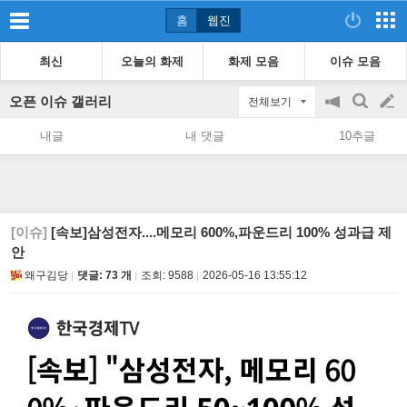
홈
웹진
최신
오늘의 화제
화제 모음
이슈 모음
오픈 이슈 갤러리
전체보기
공
검
글
지
색
내글
내 댓글
10추글
on/off
쓰
기
[이슈]
[속보]삼성전자....메모리 600%,파운드리 100% 성과급 제
안
왜구김당
댓글: 73 개
조회:
9588
2026-05-16 13:55:12