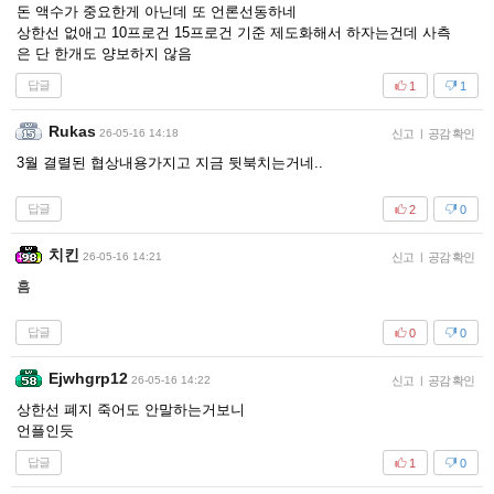
돈 액수가 중요한게 아닌데 또 언론선동하네
상한선 없애고 10프로건 15프로건 기준 제도화해서 하자는건데 사측
은 단 한개도 양보하지 않음
답글
1
1
Rukas
26-05-16 14:18
신고
|
공감 확인
3월 결렬된 협상내용가지고 지금 뒷북치는거네..
답글
2
0
치킨
26-05-16 14:21
신고
|
공감 확인
흠
답글
0
0
Ejwhgrp12
26-05-16 14:22
신고
|
공감 확인
상한선 폐지 죽어도 안말하는거보니
언플인듯
답글
1
0