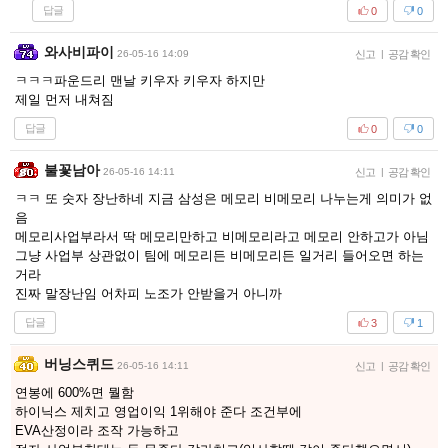
답글
0
0
와사비파이
26-05-16 14:09
신고
|
공감 확인
ㅋㅋㅋ파운드리 맨날 키우자 키우자 하지만
제일 먼저 내쳐짐
답글
0
0
불꽃남아
26-05-16 14:11
신고
|
공감 확인
ㅋㅋ 또 숫자 장난하네 지금 삼성은 메모리 비메모리 나누는게 의미가 없
음
메모리사업부라서 딱 메모리만하고 비메모리라고 메모리 안하고가 아님
그냥 사업부 상관없이 팀에 메모리든 비메모리든 일거리 들어오면 하는
거라
진짜 말장난임 어차피 노조가 안받을거 아니까
답글
3
1
버닝스퀴드
26-05-16 14:11
신고
|
공감 확인
연봉에 600%면 뭘함
하이닉스 제치고 영업이익 1위해야 준다 조건부에
EVA산정이라 조작 가능하고