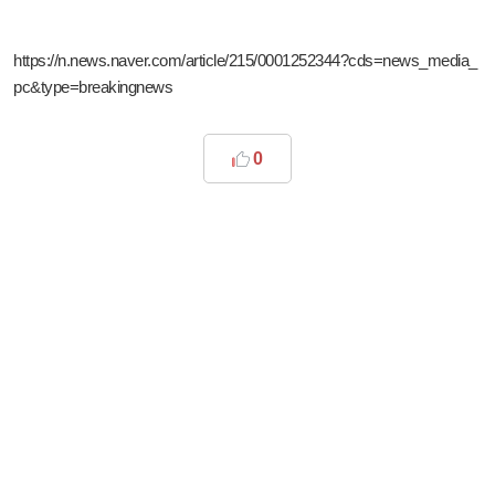
https://n.news.naver.com/article/215/0001252344?cds=news_media_
pc&type=breakingnews
0