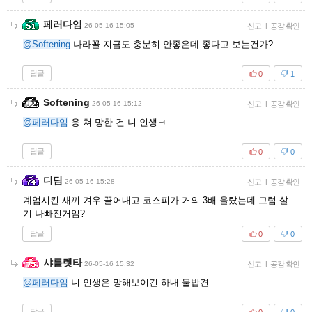
페러다임
26-05-16 15:05
신고
|
공감 확인
@Softening
나라꼴 지금도 충분히 안좋은데 좋다고 보는건가?
답글
0
1
Softening
26-05-16 15:12
신고
|
공감 확인
@페러다임
응 쳐 망한 건 니 인생ㅋ
답글
0
0
디딤
26-05-16 15:28
신고
|
공감 확인
계엄시킨 새끼 겨우 끌어내고 코스피가 거의 3배 올랐는데 그럼 살
기 나빠진거임?
답글
0
0
샤를렛타
26-05-16 15:32
신고
|
공감 확인
@페러다임
니 인생은 망해보이긴 하내 물밥견
답글
0
0