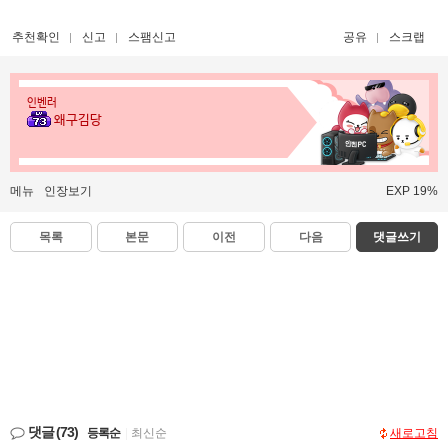
추천확인
신고
스팸신고
공유
스크랩
인벤러
왜구김당
메뉴
인장보기
EXP 19%
목록
본문
이전
다음
댓글쓰기
댓글
(73)
등록순
|
최신순
새로고침