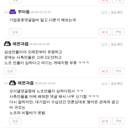
주마등
26-05-16 15:37
신고
|
공감 확인
기업옹호댓글알바 말고 다른거 해보는게
답글
1
0
레몬과즙
26-05-16 14:46
신고
|
공감 확인
삼성언플이야 오래전부터 유명하고
문제는 사측언플은 고려 1도안하고
노조 언플이 심하다고 여기는 개돼지형 부류 ㅋㅋㅋ
답글
1
0
레몬과즙
26-05-16 14:53
신고
|
공감 확인
오이갤댓글중에 노조언플이 심하다면서 ㅋㅋ
사측언플을 아예 배제한 댓글 봐서 너무 신기함 ㅋㅋㅋ
다시 말하지만, 대기업이 수십년간 언론상대로 맺어온 관계와 광고
비 규모는
노조와 비할바가 못됨.
답글
0
0