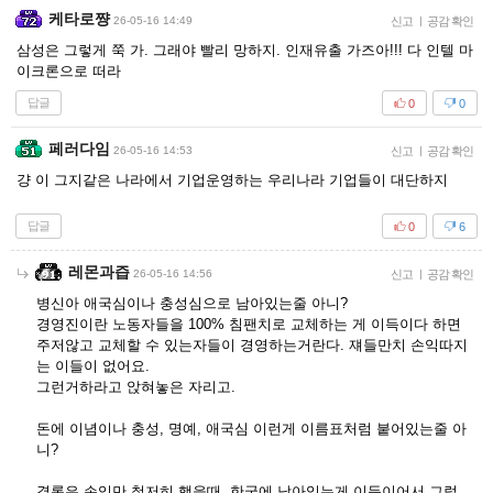
케타로쨩
26-05-16 14:49
신고
|
공감 확인
삼성은 그렇게 쭉 가. 그래야 빨리 망하지. 인재유출 가즈아!!! 다 인텔 마
이크론으로 떠라
답글
0
0
페러다임
26-05-16 14:53
신고
|
공감 확인
걍 이 그지같은 나라에서 기업운영하는 우리나라 기업들이 대단하지
답글
0
6
레몬과즙
26-05-16 14:56
신고
|
공감 확인
병신아 애국심이나 충성심으로 남아있는줄 아니?
경영진이란 노동자들을 100% 침팬치로 교체하는 게 이득이다 하면
주저않고 교체할 수 있는자들이 경영하는거란다. 쟤들만치 손익따지
는 이들이 없어요.
그런거하라고 앉혀놓은 자리고.
돈에 이념이나 충성, 명예, 애국심 이런게 이름표처럼 붙어있는줄 아
니?
결론은 손익만 철저히 했을때, 한국에 남아있는게 이득이어서 그렇