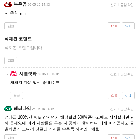
부은곰
26-05-16 14:33
신고
|
공감 확인
내 주식 ㅠㅠ
답글
0
0
삭제된 코멘트
삭제된 코멘트입니다.
답글
샤를렛타
26-05-16 15:31
신고
|
공감 확인
개돼지 다운 발상 좋내용 ㅋ
답글
0
1
페러다임
26-05-16 14:46
신고
|
공감 확인
성과급 100%만 줘도 감지덕지 해야될걸 600%준다고해도 저지랄이면 진
짜 문제있네 여기 사람들은 무슨 다 공짜에 좋아하나 어제 버거준다고 글
올라온거 보니까 댓글단 거지들 수두룩 하더만...에효...
답글
0
9