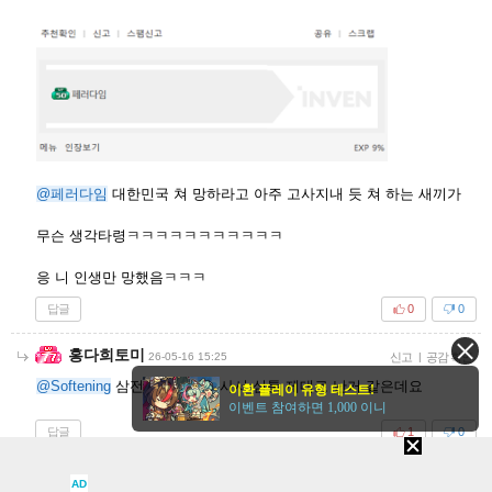
@페러다임
대한민국 쳐 망하라고 아주 고사지내 듯 쳐 하는 새끼가
무슨 생각타령ㅋㅋㅋㅋㅋㅋㅋㅋㅋㅋㅋ
응 니 인생만 망했음ㅋㅋㅋ
답글
0
0
홍다희토미
26-05-16 15:25
신고
|
공감 확인
@Softening
삼전하이닉스 못사서 심통 제대로 난거 같은데요
이환 플레이 유형 테스트!
이벤트 참여하면 1,000 이니
답글
1
0
샤를렛타
26-05-16 15:36
신고
|
공감 확인
AD