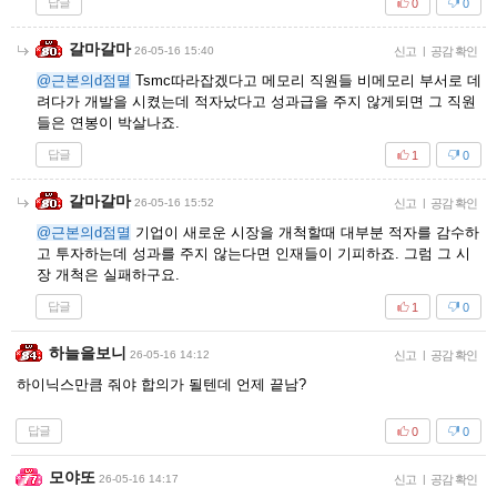
답글
0
0
갈마갈마
26-05-16 15:40
신고
|
공감 확인
@근본의d점멸
Tsmc따라잡겠다고 메모리 직원들 비메모리 부서로 데
려다가 개발을 시켰는데 적자났다고 성과급을 주지 않게되면 그 직원
들은 연봉이 박살나죠.
답글
1
0
갈마갈마
26-05-16 15:52
신고
|
공감 확인
@근본의d점멸
기업이 새로운 시장을 개척할때 대부분 적자를 감수하
고 투자하는데 성과를 주지 않는다면 인재들이 기피하죠. 그럼 그 시
장 개척은 실패하구요.
답글
1
0
하늘을보니
26-05-16 14:12
신고
|
공감 확인
하이닉스만큼 줘야 합의가 될텐데 언제 끝남?
답글
0
0
모야또
26-05-16 14:17
신고
|
공감 확인