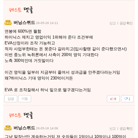
버닝스퀴드
26-05-16 14:11
신고
|
공감 확인
연봉에 600%면 뭘함
하이닉스 제치고 영업이익 1위해야 준다 조건부에
EVA산정이라 조작 가능하고
적자 사업부한테는 돈 못준다 갈라치고(입사할땐 같이 준다했으면서)
이번 중노위 녹취론에서 사측이 200억 영익 기대한다
노측 300억인데 거짓말이다
이건 영익을 일부러 지금부터 줄여서 성과급을 안주겠다라는거임
왜?하이닉스 기대 영익이 230억이거든
EVA 로 조작질해서 하닉 밑으로 떨구겠다는거임
답글
이동
8
1
버닝스퀴드
26-05-16 14:06
신고
|
공감 확인
그냥 말장난만 계속하는거임 저 숫자들이 1억이냐 10억이냐 100억이