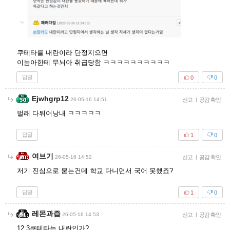
쿠테타를 내란이라 단정지으면
이놈아한테 무뇌아 취급당함 ㅋㅋㅋㅋㅋㅋㅋㅋㅋㅋ
답글
0
0
Ejwhgrp12
26-05-16 14:51
신고
|
공감 확인
벌래 다튀어낭내 ㅋㅋㅋㅋㅋ
답글
1
0
여브기
26-05-16 14:52
신고
|
공감 확인
저기 진심으로 묻는건데 학교 다니면서 국어 못했죠?
답글
1
0
레몬과즙
26-05-16 14:53
신고
|
공감 확인
12.3쿠테타는 내란인가?