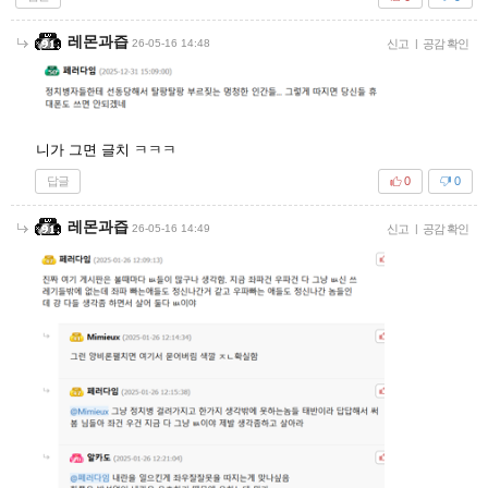
레몬과즙
26-05-16 14:48
신고
|
공감 확인
니가 그면 글치 ㅋㅋㅋ
답글
0
0
레몬과즙
26-05-16 14:49
신고
|
공감 확인