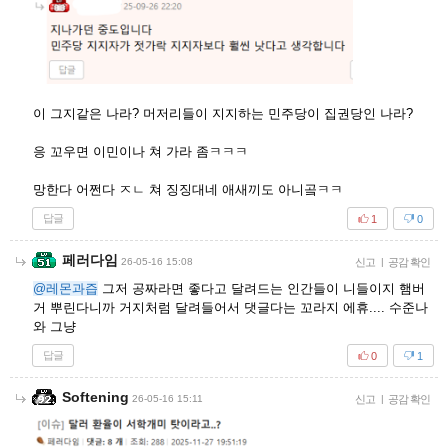
이 그지같은 나라? 머저리들이 지지하는 민주당이 집권당인 나라?
응 꼬우면 이민이나 쳐 가라 좀ㅋㅋㅋ
망한다 어쩐다 ㅈㄴ 쳐 징징대네 애새끼도 아니곸ㅋㅋ
답글
1
0
페러다임
26-05-16 15:08
신고
|
공감 확인
@레몬과즙
그저 공짜라면 좋다고 달려드는 인간들이 니들이지 햄버
거 뿌린다니까 거지처럼 달려들어서 댓글다는 꼬라지 에휴.... 수준나
와 그냥
답글
0
1
Softening
26-05-16 15:11
신고
|
공감 확인