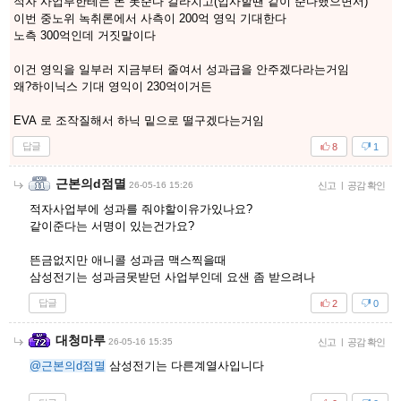
적자 사업부한테는 돈 못준다 갈라치고(입사할땐 같이 준다했으면서)
이번 중노위 녹취론에서 사측이 200억 영익 기대한다
노측 300억인데 거짓말이다
이건 영익을 일부러 지금부터 줄여서 성과급을 안주겠다라는거임
왜?하이닉스 기대 영익이 230억이거든
EVA 로 조작질해서 하닉 밑으로 떨구겠다는거임
답글
8
1
근본의d점멸
26-05-16 15:26
신고
|
공감 확인
적자사업부에 성과를 줘야할이유가있나요?
같이준다는 서명이 있는건가요?
뜬금없지만 애니콜 성과금 맥스찍을때
삼성전기는 성과금못받던 사업부인데 요샌 좀 받으려나
답글
2
0
대청마루
26-05-16 15:35
신고
|
공감 확인
@근본의d점멸
삼성전기는 다른계열사입니다