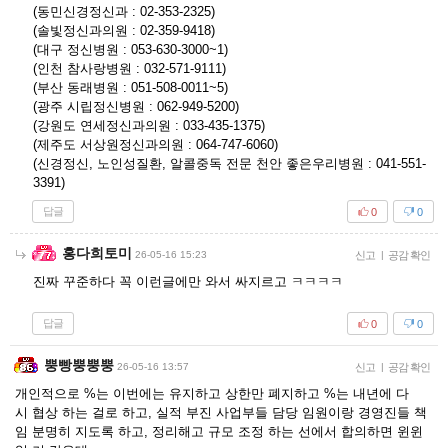
(동민신경정신과 : 02-353-2325)
(솔빛정신과의원 : 02-359-9418)
(대구 정신병원 : 053-630-3000~1)
(인천 참사랑병원 : 032-571-9111)
(부산 동래병원 : 051-508-0011~5)
(광주 시립정신병원 : 062-949-5200)
(강원도 연세정신과의원 : 033-435-1375)
(제주도 서상원정신과의원 : 064-747-6060)
(신경정신, 노인성질환, 알콜중독 전문 천안 좋은우리병원 : 041-551-
3391)
답글
0
0
홍다희토미
26-05-16 15:23
신고
|
공감 확인
진짜 꾸준하다 꼭 이런글에만 와서 싸지르고 ㅋㅋㅋㅋ
답글
0
0
뿡빵뿡뿡뿡
26-05-16 13:57
신고
|
공감 확인
개인적으로 %는 이번에는 유지하고 상한만 폐지하고 %는 내년에 다
시 협상 하는 걸로 하고, 실적 부진 사업부들 담당 임원이랑 경영진들 책
임 분명히 지도록 하고, 정리해고 규모 조정 하는 선에서 합의하면 윈윈