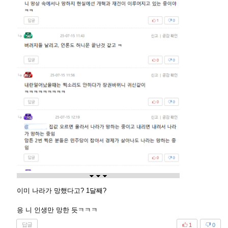
이미 나라가 망했다고? 1달째?
응 니 인생만 망한 듯ㅋㅋㅋ
답글
1
0