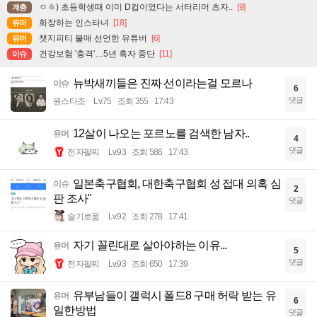
ㅇㅎ) 초등학생때 이미 D컵이였다는 서터리머 츠자..
[9]
계층
화장하는 인스타녀
[18]
유머
챗지피티 불매 선언한 유튜버
[6]
유머
건강보험 '충격'…5년 흑자 중단
[11]
이슈
뉴박새끼들은 진짜 선이라는걸 모르나
이슈
6
댓글
원스타조
Lv.75
조회 355
17:43
12살이 나오는 포르노를 검색한 남자..
유머
4
댓글
전자팔찌
Lv.93
조회 586
17:43
일본축구협회, 대한축구협회 성 접대 의혹 심
이슈
2
판 조사"
댓글
슬기로움
Lv.92
조회 278
17:41
자기 꼴린대로 살아야하는 이유...
유머
5
댓글
전자팔찌
Lv.93
조회 650
17:39
유부남들이 갤럭시 폴드8 구매 허락 받는 유
유머
6
일한방법
댓글