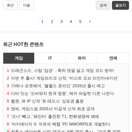
최근
다음
검색
글쓰기
1
2
3
4
5
최근 HOT한 콘텐츠
게임
IT
유머
연예
1
드래곤소드, 스팀 '압긍'…축하 댓글 달고 게임 코드 받자!
2
이번 주 출시! 게임프리크 신작, '비스트 오브 리인카네이션'
3
가레나·포켓페어, ‘팰월드 온라인’ 2026년 출시 예고
4
디바 잇는 '오버워치 한국 영웅', 메카 파일럿 디몬 나온다
5
웹젠, 뮤 IP 신작 '뮤 테오스' 상표권 출원
6
엔씨, 게임스컴 2026서 미공개 신작 최초 공개
7
'오너' 빼고, '페인터' 출전한 T1, 한화생명에 패배
8
‘아키에이지 S: 자유의 해협’ PC MMORPG로 개발한다
9
컴투스-에이버튼 신작 '제우스' 8월 26일 출시…"모두를 위한 경쟁"