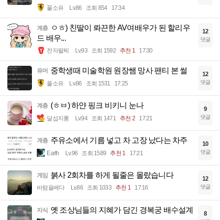
풀소유
Lv.86
조회 854
17:34
ㅇㅎ) 친딸이 롸끈한 AV여배우가 된 할리우
계층
12
드 배우...
댓글
전자팔찌
Lv.93
조회 1592
추천 1
17:30
중학생때 미술학원 원장쌤 망사 팬티 본 썰
유머
12
댓글
풀소유
Lv.86
조회 1531
17:25
(ㅎㅂ) 하얀 핑크 비키니 눈나
계층
9
댓글
달섭지롱
Lv.94
조회 1471
추천 2
17:21
주유소에서 기름 넣고 차 고장 났다는 차주
계층
10
댓글
Earth
Lv.96
조회 1589
추천 1
17:21
붉사 2회차를 하게 될줄은 몰랐습니다
게임
12
댓글
바람을베다
Lv.86
조회 1033
추천 1
17:16
옛 조상님들의 지혜가 담긴 경복궁 배수설계
지식
8