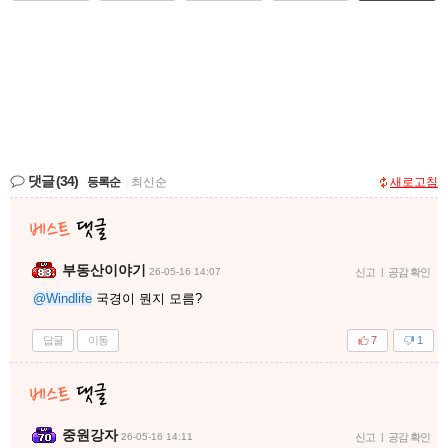
댓글
(34)
등록순
|
최신순
새로고침
부동산이야기
26-05-16 14:07
신고
|
공감 확인
@Windlife
국경이 뭔지 모름?
답글
이동
7
1
중원강자
26-05-16 14:11
신고
|
공감 확인