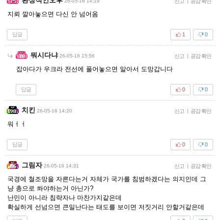
26-05-16 14:19
신고
|
공감 확인
지뢰 깔아놓으면 다신 안 넘어옴
답글
1
0
뭐시다냐
26-05-16 15:56
신고
|
공감 확인
잡아다가 우크라 전선에 풀어놓으면 알아서 도망갑니다
답글
0
0
치킨
26-05-16 14:20
신고
|
공감 확인
워ㅓㅓ
답글
0
0
그림자
26-05-16 14:31
신고
|
공감 확인
국경에 철조망을 자른다는거 자체가 국가를 침범하겠다는 의지인데 그
냥 총으로 쏴야하는거 아닌가?
난민이 아니라 침략자나 마찬가지같은데
확실하게 선넘으면 큰일난다는 태도를 보이면 저짓거리 안할거같은데