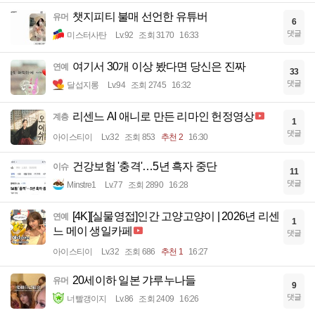
챗지피티 불매 선언한 유튜버
유머
6
댓글
미스터사탄
Lv.92
조회 3170
16:33
여기서 30개 이상 봤다면 당신은 진짜
연예
33
댓글
달섭지롱
Lv.94
조회 2745
16:32
리센느 AI 애니로 만든 리마인 헌정영상
계층
1
댓글
아이스티이
Lv.32
조회 853
추천 2
16:30
건강보험 '충격'…5년 흑자 중단
이슈
11
댓글
Minstre1
Lv.77
조회 2890
16:28
[4K][실물영접]인간 고양고양이 | 2026년 리센
연예
1
느 메이 생일카페
댓글
아이스티이
Lv.32
조회 686
추천 1
16:27
20세이하 일본 갸루누나들
유머
9
댓글
너빨갱이지
Lv.86
조회 2409
16:26