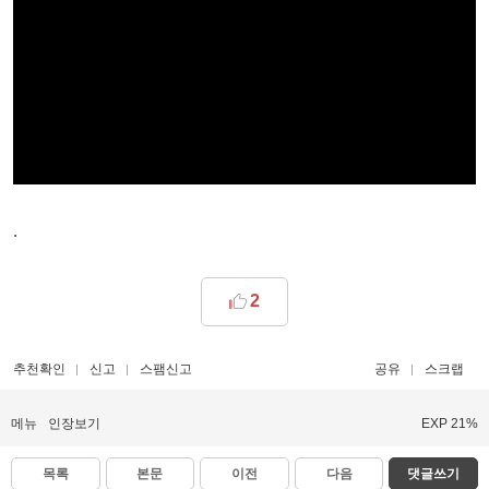
.
2
추천확인
신고
스팸신고
공유
스크랩
메뉴
인장보기
EXP 21%
목록
본문
이전
다음
댓글쓰기