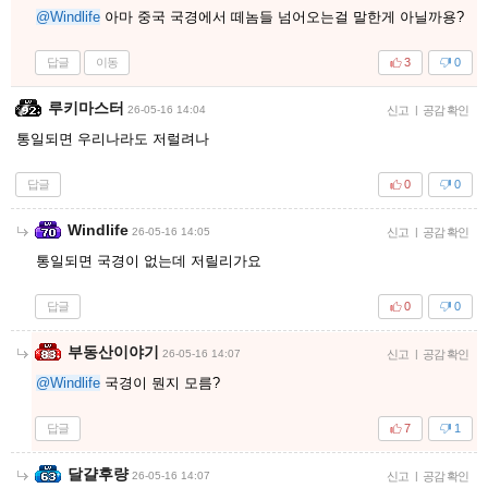
@Windlife
아마 중국 국경에서 떼놈들 넘어오는걸 말한게 아닐까용?
답글
이동
3
0
루키마스터
26-05-16 14:04
신고
|
공감 확인
통일되면 우리나라도 저럴려나
답글
0
0
Windlife
26-05-16 14:05
신고
|
공감 확인
통일되면 국경이 없는데 저릴리가요
답글
0
0
부동산이야기
26-05-16 14:07
신고
|
공감 확인
@Windlife
국경이 뭔지 모름?
답글
7
1
달걀후량
26-05-16 14:07
신고
|
공감 확인