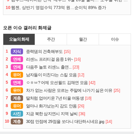
10
웹젠, 상반기 영업수익 773억 원…순이익 89% 증가
오픈 이슈 갤러리 화제글
오늘의 화제
주간
월간
이슈
1
지식
[15]
중력댐의 건축해부도
2
연예
[16]
리센느 프리티걸 음중 1위~
3
연예
[23]
다음주 놀토 리센느 출연...
4
유머
[12]
남자들이 미친다는 스킬 모음
5
연예
[42]
ㅇㅎㅂ? 어제 오션월드 김채연 모음
6
유머
[25]
차가 없는 사람은 모르는 주말에 나가기 싫은 이유
7
계층
[18]
딸처럼 업어키운 7년 터울 여동생
8
유머
[26]
얼마나 화가났는지 감도 안옴
9
사진
[36]
지금 북한 삼지연시 지역 날씨
10
계층
[14]
30점 만점에 29점을 쏘다니 대단하시네요.jpg