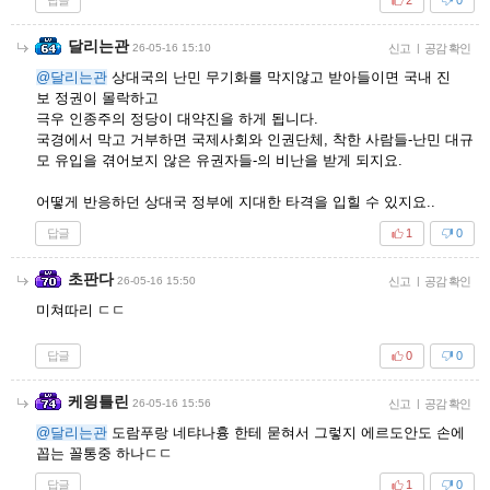
2
0
달리는관
26-05-16 15:10
신고
|
공감 확인
@달리는관
상대국의 난민 무기화를 막지않고 받아들이면 국내 진
보 정권이 몰락하고
극우 인종주의 정당이 대약진을 하게 됩니다.
국경에서 막고 거부하면 국제사회와 인권단체, 착한 사람들-난민 대규
모 유입을 겪어보지 않은 유권자들-의 비난을 받게 되지요.
어떻게 반응하던 상대국 정부에 지대한 타격을 입힐 수 있지요..
답글
1
0
초판다
26-05-16 15:50
신고
|
공감 확인
미쳐따리 ㄷㄷ
답글
0
0
케읭틀린
26-05-16 15:56
신고
|
공감 확인
@달리는관
도람푸랑 네탸나흉 한테 묻혀서 그렇지 에르도안도 손에
꼽는 꼴통중 하나ㄷㄷ
답글
1
0