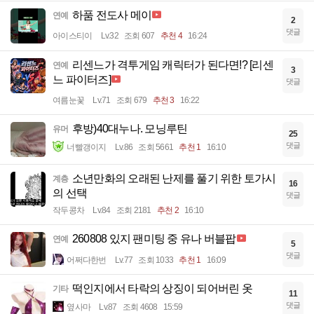
하품 전도사 메이
연예
2
댓글
아이스티이
Lv.32
조회 607
추천 4
16:24
리센느가 격투게임 캐릭터가 된다면!? [리센
연예
3
느 파이터즈]
댓글
여름눈꽃
Lv.71
조회 679
추천 3
16:22
후방)40대누나. 모닝루틴
유머
25
댓글
너빨갱이지
Lv.86
조회 5661
추천 1
16:10
소년만화의 오래된 난제를 풀기 위한 토가시
계층
16
의 선택
댓글
작두콩차
Lv.84
조회 2181
추천 2
16:10
260808 있지 팬미팅 중 유나 버블팝
연예
5
댓글
어쩌다한번
Lv.77
조회 1033
추천 1
16:09
떡인지에서 타락의 상징이 되어버린 옷
기타
11
댓글
옆사마
Lv.87
조회 4608
15:59