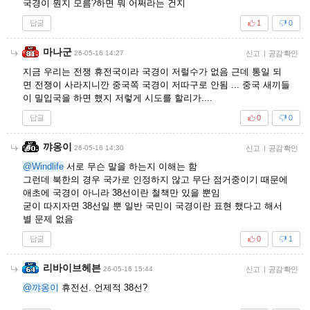
국경이 뭔지 모름?하면 뭐 어쩌라는 건지
답글
1
0
마나군
26-05-16 14:27
신고
|
공감 확인
지금 우리는 전쟁 휴전국이라 국경이 저럴수가 없음 근데 통일 되
면 전쟁이 사라지니깐 중국쪽 국경이 저따구로 안됨 ... 중국 새끼들
이 밀입국을 하면 했지 저렇게 시도를 할리가....
답글
0
0
꺄옹이
26-05-16 14:30
신고
|
공감 확인
@Windlife
서로 무슨 말을 하는지 이해는 함
그런데 북한의 경우 국가로 인정하지 않고 무단 점거중이기 때문에
애초에 국경이 아니라 38선이란 철책만 있을 뿐임
굳이 따지자면 38선일 뿐 일반 국민이 국경이란 표현 했다고 해서
별 문제 없음
답글
0
1
리바이브헤븐
26-05-16 15:44
신고
|
공감 확인
@꺄옹이
휴전선. 언제적 38선?