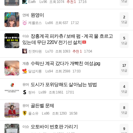
댓글
Earth
Lv.96
조회 1074
추천 1
17:16
원영이
연예
2
댓글
케를로스
Lv.86
조회 637
17:12
장흥계곡 피카츄 / 보배 펌 - 계곡 물 흐르고
이슈
5
있는데 무단 220V 전기선 설치
댓글
진겟타원
Lv.70
조회 1093
추천 1
17:04
수락산 계곡 갔다가 개빡친 여성.jpg
계층
17
댓글
달섭지롱
Lv.94
조회 2598
17:03
도시가 포위당해도 살아남는 방법
유머
4
댓글
썽바
Lv.89
조회 1661
17:01
골든벨 문제
유머
8
댓글
풀소유
Lv.86
조회 1293
16:58
오토바이 번호판 가리기
이슈
9