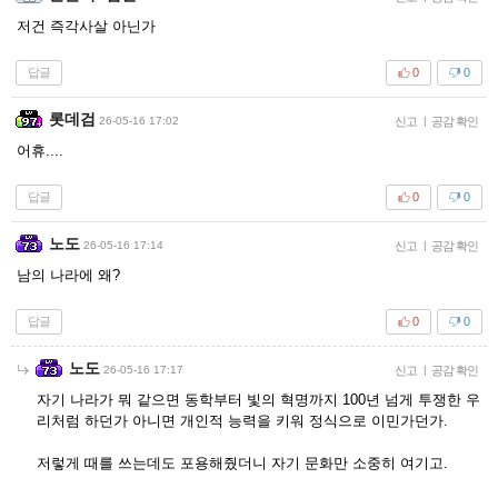
저건 즉각사살 아닌가
답글
0
0
롯데검
26-05-16 17:02
신고
|
공감 확인
어휴....
답글
0
0
노도
26-05-16 17:14
신고
|
공감 확인
남의 나라에 왜?
답글
0
0
노도
26-05-16 17:17
신고
|
공감 확인
자기 나라가 뭐 같으면 동학부터 빛의 혁명까지 100년 넘게 투쟁한 우
리처럼 하던가 아니면 개인적 능력을 키워 정식으로 이민가던가.
저렇게 때를 쓰는데도 포용해줬더니 자기 문화만 소중히 여기고.