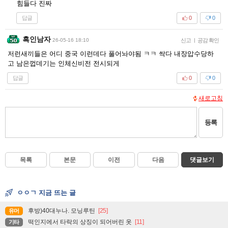
힘들다 진짜
답글
0
0
흑인남자
26-05-16 18:10
신고
|
공감 확인
저런새끼들은 어디 중국 이런데다 풀어놔야됨 ㅋㅋ 싹다 내장압수당하
고 남은껍데기는 인체신비전 전시되게
답글
0
0
새로고침
등록
목록
본문
이전
다음
댓글보기
ㅇㅇㄱ 지금 뜨는 글
후방)40대누나. 모닝루틴
[25]
유머
떡인지에서 타락의 상징이 되어버린 옷
[11]
기타