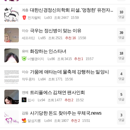
대한신경정신의학회 피셜, '멍청한' 유전자...
계층
10
댓글
전자팔찌
Lv.93
조회 2447
15:59
극우는 정신병이 맞는 이유
이슈
39
댓글
세프라딘
Lv.85
조회 2521
추천 16
15:58
화장하는 인스타녀
유머
18
댓글
너빨갱이지
Lv.86
조회 3415
추천 1
15:57
가뭄에 애타는데 물축제 강행하는 밀양시
이슈
4
댓글
작두콩차
Lv.84
조회 1771
15:56
트리플에스 김채연 팬사인회
연예
5
댓글
입사
Lv.94
조회 1477
추천 2
15:52
사기당한 돈도 찾아주는 우체국.news
감동
3
댓글
달섭지롱
Lv.94
조회 1807
추천 2
15:51