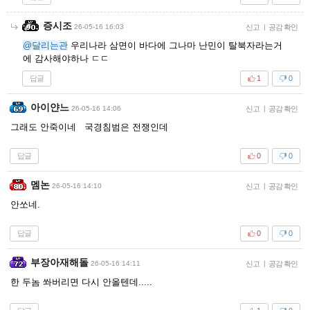
증시조
26-05-16 16:03
신고
|
공감 확인
@달리는관
우리나라 삼면이 바다에 그나마 난민이 탈북자라는거
에 감사해야하나 ㄷㄷ
답글
1
0
아이얀느
26-05-16 14:06
신고
|
공감 확인
그래도 안죽이네 국경침범은 전쟁인데
답글
0
0
멤논
26-05-16 14:10
신고
|
공감 확인
안쏘네.
답글
0
0
부장아재해돌
26-05-16 14:11
신고
|
공감 확인
한 두놈 쏴버리면 다시 안올텐데.....