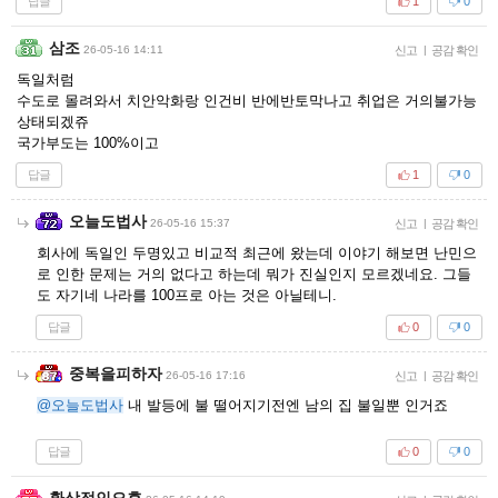
답글
1
0
삼조
26-05-16 14:11
신고
|
공감 확인
독일처럼
수도로 몰려와서 치안악화랑 인건비 반에반토막나고 취업은 거의불가능
상태되겠쥬
국가부도는 100%이고
답글
1
0
오늘도법사
26-05-16 15:37
신고
|
공감 확인
회사에 독일인 두명있고 비교적 최근에 왔는데 이야기 해보면 난민으
로 인한 문제는 거의 없다고 하는데 뭐가 진실인지 모르겠네요. 그들
도 자기네 나라를 100프로 아는 것은 아닐테니.
답글
0
0
중복을피하자
26-05-16 17:16
신고
|
공감 확인
@오늘도법사
내 발등에 불 떨어지기전엔 남의 집 불일뿐 인거죠
답글
0
0
환상적인오후