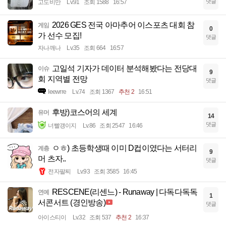
댓글
고도비만
Lv.91
조회 1588
16:57
2026 GES 전국 아마추어 이스포츠 대회 참
게임
0
가 선수 모집!
댓글
자나깨나
Lv.35
조회 664
16:57
고일석 기자가 데이터 분석해봤다는 전당대
이슈
9
회 지역별 전망
댓글
Ieewrre
Lv.74
조회 1367
추천 2
16:51
후방)코스어의 세계
유머
14
댓글
너빨갱이지
Lv.86
조회 2547
16:46
ㅇㅎ) 초등학생때 이미 D컵이였다는 서터리
계층
9
머 츠자..
댓글
전자팔찌
Lv.93
조회 3585
16:45
RESCENE(리센느) - Runaway | 다독다독독
연예
1
서콘서트 (경인방송)
댓글
아이스티이
Lv.32
조회 537
추천 2
16:37