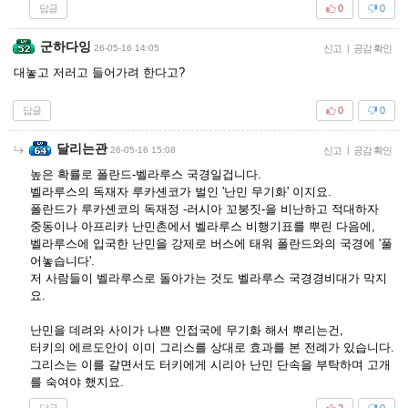
답글
0
0
군하다잉
26-05-16 14:05
신고
|
공감 확인
대놓고 저러고 들어가려 한다고?
답글
0
0
달리는관
26-05-16 15:08
신고
|
공감 확인
높은 확률로 폴란드-벨라루스 국경일겁니다.
벨라루스의 독재자 루카셴코가 벌인 '난민 무기화' 이지요.
폴란드가 루카셴코의 독재정 -러시아 꼬붕짓-을 비난하고 적대하자
중동이나 아프리카 난민촌에서 벨라루스 비행기표를 뿌린 다음에,
벨라루스에 입국한 난민을 강제로 버스에 태워 폴란드와의 국경에 '풀
어놓습니다'.
저 사람들이 벨라루스로 돌아가는 것도 벨라루스 국경경비대가 막지
요.
난민을 데려와 사이가 나쁜 인접국에 무기화 해서 뿌리는건,
터키의 에르도안이 이미 그리스를 상대로 효과를 본 전례가 있습니다.
그리스는 이를 갈면서도 터키에게 시리아 난민 단속을 부탁하며 고개
를 숙여야 했지요.
답글