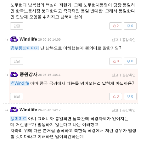
노무현때 남북합의 핵심이 저런거..그때 노무현대통령이 당장 통일하
면 한국노동시장 붕괴한다고 즉각적인 통일 반대함. 그래서 통일한다
면 연방제 모양을 취하자고 남북이 합의
답글
2
0
Windlife
26-05-16 14:09
신고
|
공감 확인
@부동산이야기
난 남북으로 이해했는데 뭔의미로 말한거임?
답글
0
0
중원강자
26-05-16 14:11
신고
|
공감 확인
@Windlife
아마 중국 국경에서 떼놈들 넘어오는걸 말한게 아닐까용?
답글
3
0
Windlife
26-05-16 14:17
신고
|
공감 확인
@미미르
아니 그러니까 통일되면 남북간에 국경자체가 없어지는
데 저런경우가 발생하지 않는다고 나는 이해했고
차라리 위에 다른 분처럼 중국하고 북한쪽 국경에서 저런 경우가 발생
할 것이다라고 이해하면 말이되긴하는데