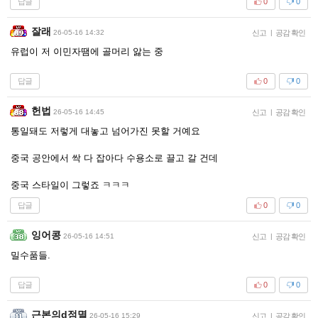
답글
0
0
잘래
26-05-16 14:32
신고
|
공감 확인
유럽이 저 이민자땜에 골머리 앓는 중
답글
0
0
헌법
26-05-16 14:45
신고
|
공감 확인
통일돼도 저렇게 대놓고 넘어가진 못할 거예요
중국 공안에서 싹 다 잡아다 수용소로 끌고 갈 건데
중국 스타일이 그렇죠 ㅋㅋㅋ
답글
0
0
잉어콩
26-05-16 14:51
신고
|
공감 확인
밀수품들.
답글
0
0
근본의d점멸
26-05-16 15:29
신고
|
공감 확인