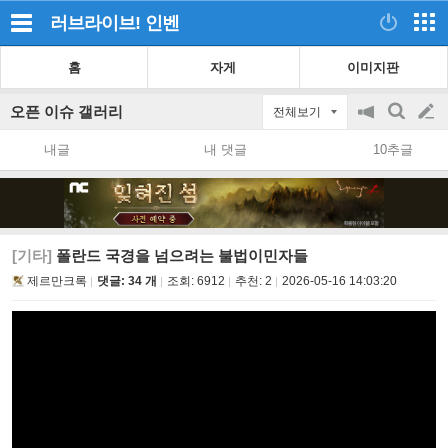
러브라이브!
인벤
홈
자게
이미지판
오픈 이슈 갤러리
전체보기
공
검
글
지
색
내글
내 댓글
10추글
on/off
쓰
기
[기타]
폴란드 국경을 넘으려는 불법이민자들
제르만크록
댓글: 34 개
조회:
6912
추천:
2
2026-05-16 14:03:20