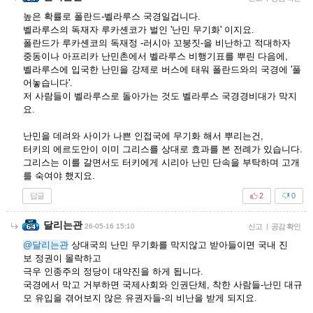
높은 확률로 폴란드-벨라루스 국경일겁니다.
벨라루스의 독재자 루카셴코가 벌인 '난민 무기화' 이지요.
폴란드가 루카셴코의 독재정 -러시아 꼬붕짓-을 비난하고 적대하자
중동이나 아프리카 난민촌에서 벨라루스 비행기표를 뿌린 다음에,
벨라루스에 입국한 난민을 강제로 버스에 태워 폴란드와의 국경에 '풀
어놓습니다'.
저 사람들이 벨라루스로 돌아가는 것도 벨라루스 국경경비대가 막지
요.
난민을 데려와 사이가 나쁜 인접국에 무기화 해서 뿌리는건,
터키의 에르도안이 이미 그리스를 상대로 효과를 본 전례가 있습니다.
그리스는 이를 갈면서도 터키에게 시리아 난민 단속을 부탁하며 고개
를 숙여야 했지요.
답글
2
0
달리는관
26-05-16 15:10
신고
|
공감 확인
@달리는관
상대국의 난민 무기화를 막지않고 받아들이면 국내 진
보 정권이 몰락하고
극우 인종주의 정당이 대약진을 하게 됩니다.
국경에서 막고 거부하면 국제사회와 인권단체, 착한 사람들-난민 대규
모 유입을 겪어보지 않은 유권자들-의 비난을 받게 되지요.