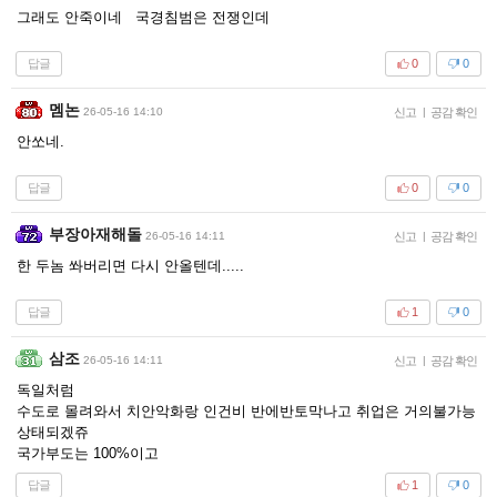
그래도 안죽이네 국경침범은 전쟁인데
답글
0
0
멤논
26-05-16 14:10
신고
|
공감 확인
안쏘네.
답글
0
0
부장아재해돌
26-05-16 14:11
신고
|
공감 확인
한 두놈 쏴버리면 다시 안올텐데.....
답글
1
0
삼조
26-05-16 14:11
신고
|
공감 확인
독일처럼
수도로 몰려와서 치안악화랑 인건비 반에반토막나고 취업은 거의불가능
상태되겠쥬
국가부도는 100%이고
답글
1
0