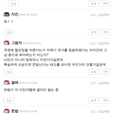
답글
0
0
치킨
26-05-16 14:20
신고
|
공감 확인
워ㅓㅓ
답글
0
0
그림자
26-05-16 14:31
신고
|
공감 확인
국경에 철조망을 자른다는거 자체가 국가를 침범하겠다는 의지인데 그
냥 총으로 쏴야하는거 아닌가?
난민이 아니라 침략자나 마찬가지같은데
확실하게 선넘으면 큰일난다는 태도를 보이면 저짓거리 안할거같은데
답글
0
0
잘래
26-05-16 14:32
신고
|
공감 확인
유럽이 저 이민자땜에 골머리 앓는 중
답글
0
0
헌법
26-05-16 14:45
신고
|
공감 확인