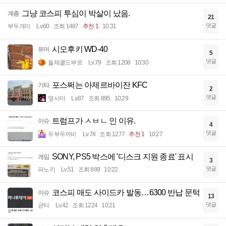
그냥 코스피 투심이 박살이 났음.
계층
21
댓글
부두개미
Lv.60
조회 1487
추천 1
10:31
시오후키 WD-40
유머
5
댓글
돌체콜드부르
Lv.79
조회 1208
10:30
포스쩌는 아제르바이잔 KFC
기타
2
댓글
옆사마
Lv.87
조회 895
10:29
트럼프가 ㅅㅂㄴ 인 이유.
이슈
4
댓글
두부두꺼비
Lv.78
조회 1277
추천 1
10:27
SONY, PS5 박스에 '디스크 지원 종료' 표시
게임
3
댓글
파노키
Lv.51
조회 889
10:22
코스피 매도 사이드카 발동…6300 반납 문턱
이슈
13
댓글
균터
Lv.42
조회 1224
10:21