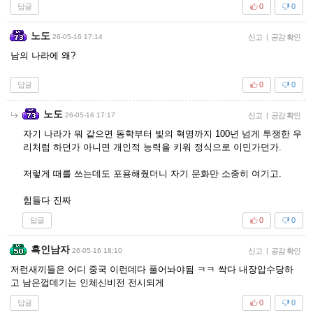
답글
0
0
노도
26-05-16 17:14
신고
|
공감 확인
남의 나라에 왜?
답글
0
0
노도
26-05-16 17:17
신고
|
공감 확인
자기 나라가 뭐 같으면 동학부터 빛의 혁명까지 100년 넘게 투쟁한 우
리처럼 하던가 아니면 개인적 능력을 키워 정식으로 이민가던가.
저렇게 때를 쓰는데도 포용해줬더니 자기 문화만 소중히 여기고.
힘들다 진짜
답글
0
0
흑인남자
26-05-16 18:10
신고
|
공감 확인
저런새끼들은 어디 중국 이런데다 풀어놔야됨 ㅋㅋ 싹다 내장압수당하
고 남은껍데기는 인체신비전 전시되게
답글
0
0