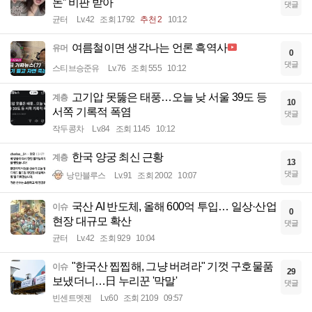
돈” 비판 받아
댓글
균터
Lv.42
조회 1792
추천 2
10:12
여름철이면 생각나는 언론 흑역사
유머
0
댓글
스티브승준유
Lv.76
조회 555
10:12
고기압 못뚫은 태풍…오늘 낮 서울 39도 등
계층
10
서쪽 기록적 폭염
댓글
작두콩차
Lv.84
조회 1145
10:12
한국 양궁 최신 근황
계층
13
댓글
낭만블루스
Lv.91
조회 2002
10:07
국산 AI 반도체, 올해 600억 투입… 일상·산업
이슈
0
현장 대규모 확산
댓글
균터
Lv.42
조회 929
10:04
"한국산 찝찝해, 그냥 버려라" 기껏 구호물품
이슈
29
보냈더니…日 누리꾼 '막말'
댓글
빈센트멧젠
Lv.60
조회 2109
09:57