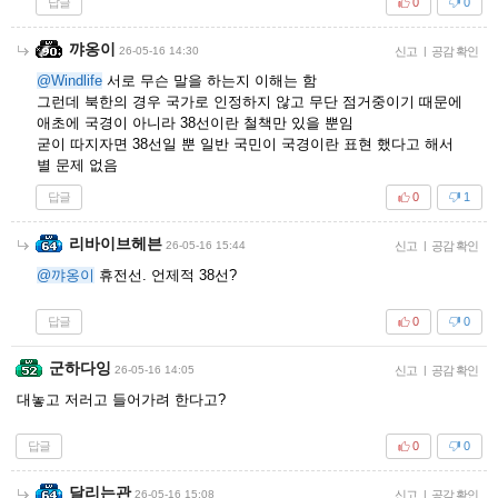
답글
0
0
꺄옹이
26-05-16 14:30
신고
|
공감 확인
@Windlife
서로 무슨 말을 하는지 이해는 함
그런데 북한의 경우 국가로 인정하지 않고 무단 점거중이기 때문에
애초에 국경이 아니라 38선이란 철책만 있을 뿐임
굳이 따지자면 38선일 뿐 일반 국민이 국경이란 표현 했다고 해서
별 문제 없음
답글
0
1
리바이브헤븐
26-05-16 15:44
신고
|
공감 확인
@꺄옹이
휴전선. 언제적 38선?
답글
0
0
군하다잉
26-05-16 14:05
신고
|
공감 확인
대놓고 저러고 들어가려 한다고?
답글
0
0
달리는관
26-05-16 15:08
신고
|
공감 확인