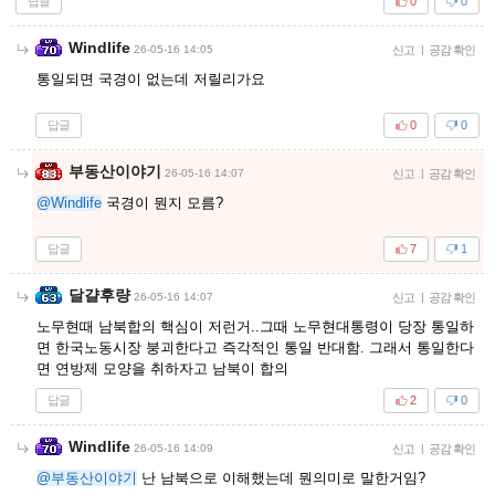
답글
0
0
Windlife
26-05-16 14:05
신고
|
공감 확인
통일되면 국경이 없는데 저릴리가요
답글
0
0
부동산이야기
26-05-16 14:07
신고
|
공감 확인
@Windlife
국경이 뭔지 모름?
답글
7
1
달걀후량
26-05-16 14:07
신고
|
공감 확인
노무현때 남북합의 핵심이 저런거..그때 노무현대통령이 당장 통일하
면 한국노동시장 붕괴한다고 즉각적인 통일 반대함. 그래서 통일한다
면 연방제 모양을 취하자고 남북이 합의
답글
2
0
Windlife
26-05-16 14:09
신고
|
공감 확인
@부동산이야기
난 남북으로 이해했는데 뭔의미로 말한거임?