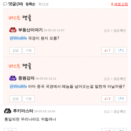
댓글
(34)
등록순
|
최신순
새로고침
부동산이야기
26-05-16 14:07
신고
|
공감 확인
@Windlife
국경이 뭔지 모름?
답글
이동
7
1
중원강자
26-05-16 14:11
신고
|
공감 확인
@Windlife
아마 중국 국경에서 떼놈들 넘어오는걸 말한게 아닐까용?
답글
이동
3
0
루키마스터
26-05-16 14:04
신고
|
공감 확인
통일되면 우리나라도 저럴려나