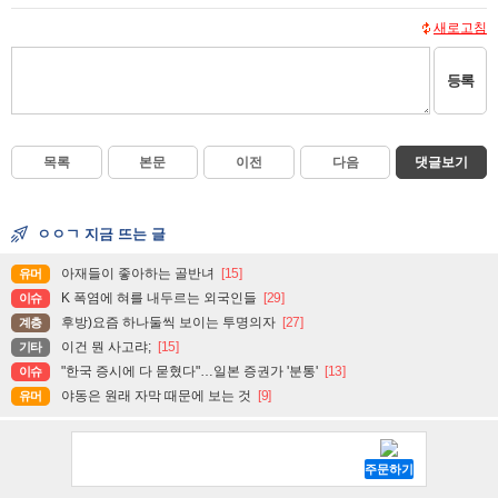
새로고침
등록
목록
본문
이전
다음
댓글보기
ㅇㅇㄱ 지금 뜨는 글
아재들이 좋아하는 골반녀
[15]
유머
K 폭염에 혀를 내두르는 외국인들
[29]
이슈
후방)요즘 하나둘씩 보이는 투명의자
[27]
계층
이건 뭔 사고랴;
[15]
기타
"한국 증시에 다 묻혔다"…일본 증권가 '분통'
[13]
이슈
야동은 원래 자막 때문에 보는 것
[9]
유머