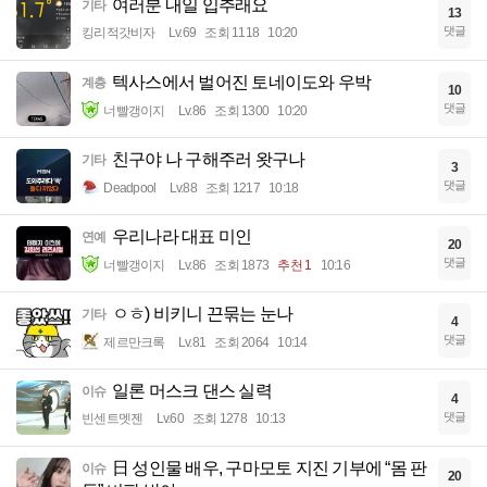
여러분 내일 입추래요
기타
13
댓글
킹리적갓비자
Lv.69
조회 1118
10:20
텍사스에서 벌어진 토네이도와 우박
계층
10
댓글
너빨갱이지
Lv.86
조회 1300
10:20
친구야 나 구해주러 왓구나
기타
3
댓글
Deadpool
Lv.88
조회 1217
10:18
우리나라 대표 미인
연예
20
댓글
너빨갱이지
Lv.86
조회 1873
추천 1
10:16
ㅇㅎ) 비키니 끈묶는 눈나
기타
4
댓글
제르만크록
Lv.81
조회 2064
10:14
일론 머스크 댄스 실력
이슈
4
댓글
빈센트멧젠
Lv.60
조회 1278
10:13
日 성인물 배우, 구마모토 지진 기부에 “몸 판
이슈
20