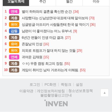
오늘의 화제
주간
월간
이슈
1
연예
[34]
별이 하하와의 결혼을 확신한 순간.
2
계층
[70]
사망했다는 신남성연대 대표에 대해 알아보자
3
유머
[36]
싱글벙글 아프리카 사람들한테 한국 쌀 먹이기
4
감동
[9]
남편이 더 좋아졌다는 어느 유부녀.
5
계층
[27]
6년간 편돌이 인생 마감 결과.
6
유머
[16]
존잘남의 인성
7
유머
[29]
의외로 트럼프가 절대 하지 않는 것들
8
연예
[15]
귀여운 김채원
9
계층
[55]
ㅇㅎ) 우중 캠핑 최고의 장점.
10
계층
[55]
게임이 취미인 남자 거르라는게 이해됨.
로그인
PC화면
퀵링크
설정
청소년보호정책
이용약관
개인정보처리방침
▲
불법촬영물신고안내
(주)
인