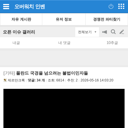
오버워치
인벤
자유 게시판
유저 정보
경쟁전 파티찾기
오픈 이슈 갤러리
전체보기
공
검
글
지
색
내글
내 댓글
10추글
on/off
쓰
기
[기타]
폴란드 국경을 넘으려는 불법이민자들
제르만크록
댓글: 34 개
조회:
6814
추천:
2
2026-05-16 14:03:20