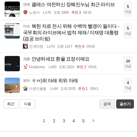
클래스 여전하신 장혜진누님 최근 라이브
연예
5
댓글
노윤서
Lv.78
조회 1889
추천 3
09:42
북한 자료 전시 위해 수백억 빨갱이 들이다 -
이슈
5
국무회의 라이브에서 법적 제재 / 이재명 대통령
댓글
(겸공 브리핑)
진겟타원
Lv.70
조회 1147
추천 8
09:42
안녕하세요 환율 요정이예요
계층
14
댓글
Nozdormu
Lv.90
조회 2200
추천 2
09:41
ㅎㅂ)위 아래 위위 아래
유머
4
댓글
아몬드봉봉
Lv.84
조회 2505
추천 1
09:41
최근
다음
검색
글쓰기
1
2
3
4
5