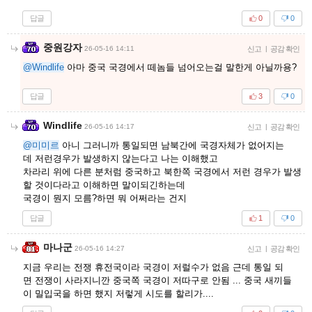
답글
0
0
중원강자
26-05-16 14:11
신고
|
공감 확인
@Windlife
아마 중국 국경에서 떼놈들 넘어오는걸 말한게 아닐까용?
답글
3
0
Windlife
26-05-16 14:17
신고
|
공감 확인
@미미르
아니 그러니까 통일되면 남북간에 국경자체가 없어지는
데 저런경우가 발생하지 않는다고 나는 이해했고
차라리 위에 다른 분처럼 중국하고 북한쪽 국경에서 저런 경우가 발생
할 것이다라고 이해하면 말이되긴하는데
국경이 뭔지 모름?하면 뭐 어쩌라는 건지
답글
1
0
마나군
26-05-16 14:27
신고
|
공감 확인
지금 우리는 전쟁 휴전국이라 국경이 저럴수가 없음 근데 통일 되
면 전쟁이 사라지니깐 중국쪽 국경이 저따구로 안됨 ... 중국 새끼들
이 밀입국을 하면 했지 저렇게 시도를 할리가....