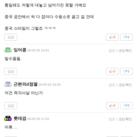
통일돼도 저렇게 대놓고 넘어가진 못할 거예요
중국 공안에서 싹 다 잡아다 수용소로 끌고 갈 건데
중국 스타일이 그렇죠 ㅋㅋㅋ
답글
0
0
잉어콩
26-05-16 14:51
신고
|
공감 확인
밀수품들.
답글
0
0
근본의d점멸
26-05-16 15:29
신고
|
공감 확인
저건 즉각사살 아닌가
답글
0
0
롯데검
26-05-16 17:02
신고
|
공감 확인
어휴....