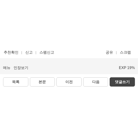
추천확인
신고
스팸신고
공유
스크랩
메뉴
인장보기
EXP 19%
목록
본문
이전
다음
댓글쓰기