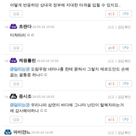
어떻게 반응하던 상대국 정부에 지대한 타격을 입힐 수 있지요..
답글
1
0
초판다
26-05-16 15:50
신고
|
공감 확인
미쳐따리 ㄷㄷ
답글
0
0
케읭틀린
26-05-16 15:56
신고
|
공감 확인
@달리는관
도람푸랑 네탸나흉 한테 묻혀서 그렇지 에르도안도 손에
꼽는 꼴통중 하나ㄷㄷ
답글
1
0
증시조
26-05-16 16:03
신고
|
공감 확인
@달리는관
우리나라 삼면이 바다에 그나마 난민이 탈북자라는거
에 감사해야하나 ㄷㄷ
답글
1
0
아이얀느
26-05-16 14:06
신고
|
공감 확인