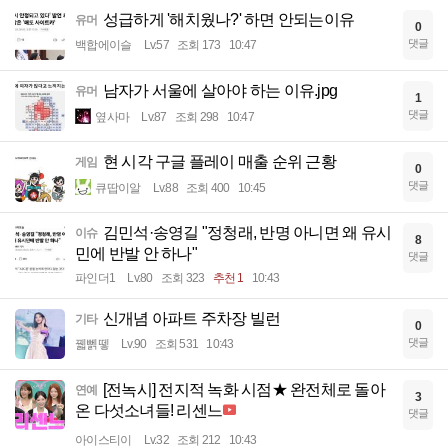
성급하게 '해치웠나?' 하면 안되는이유
유머
0
댓글
백합에이슬
Lv.57
조회 173
10:47
남자가 서울에 살아야 하는 이유.jpg
유머
1
댓글
옆사마
Lv.87
조회 298
10:47
현 시각 구글 플레이 매출 순위 근황
게임
0
댓글
큐땁이알
Lv.88
조회 400
10:45
김민석·송영길 "정청래, 반명 아니면 왜 유시
이슈
8
민에 반발 안 하나"
댓글
파인더1
Lv.80
조회 323
추천 1
10:43
신개념 아파트 주차장 빌런
기타
0
댓글
꿻뻵뗗
Lv.90
조회 531
10:43
[전녹시] 전지적 녹화 시점★ 완전체로 돌아
연예
3
온 다섯소녀들! 리센느
댓글
아이스티이
Lv.32
조회 212
10:43