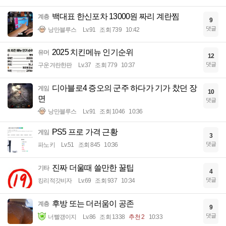
백대표 한신포차 13000원 짜리 계란찜
계층
9
댓글
낭만블루스
Lv.91
조회 739
10:42
2025 치킨메뉴 인기순위
유머
12
댓글
구운겨란한판
Lv.37
조회 779
10:37
디아블로4 증오의 군주 하다가 기가 찼던 장
게임
10
면
댓글
낭만블루스
Lv.91
조회 1046
10:36
PS5 프로 가격 근황
게임
3
댓글
파노키
Lv.51
조회 845
10:36
진짜 더울때 쓸만한 꿀팁
기타
4
댓글
킹리적갓비자
Lv.69
조회 937
10:34
후방 또는 더러움이 공존
계층
9
댓글
너빨갱이지
Lv.86
조회 1338
추천 2
10:33