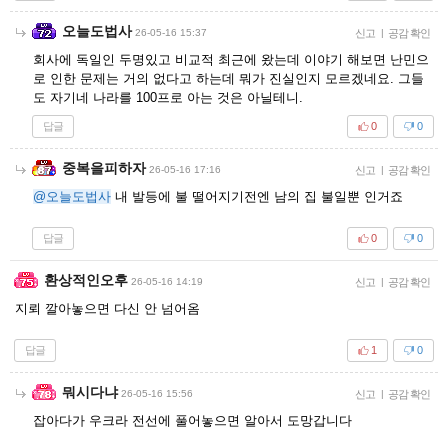
오늘도법사
26-05-16 15:37
신고
|
공감 확인
회사에 독일인 두명있고 비교적 최근에 왔는데 이야기 해보면 난민으
로 인한 문제는 거의 없다고 하는데 뭐가 진실인지 모르겠네요. 그들
도 자기네 나라를 100프로 아는 것은 아닐테니.
답글
0
0
중복을피하자
26-05-16 17:16
신고
|
공감 확인
@오늘도법사
내 발등에 불 떨어지기전엔 남의 집 불일뿐 인거죠
답글
0
0
환상적인오후
26-05-16 14:19
신고
|
공감 확인
지뢰 깔아놓으면 다신 안 넘어옴
답글
1
0
뭐시다냐
26-05-16 15:56
신고
|
공감 확인
잡아다가 우크라 전선에 풀어놓으면 알아서 도망갑니다