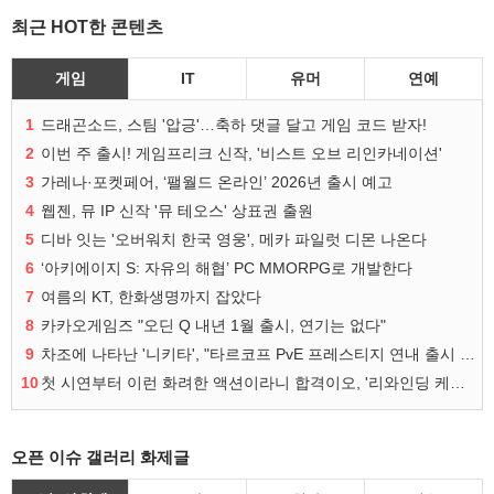
최근 HOT한 콘텐츠
게임
IT
유머
연예
1
드래곤소드, 스팀 '압긍'…축하 댓글 달고 게임 코드 받자!
2
이번 주 출시! 게임프리크 신작, '비스트 오브 리인카네이션'
3
가레나·포켓페어, ‘팰월드 온라인’ 2026년 출시 예고
4
웹젠, 뮤 IP 신작 '뮤 테오스' 상표권 출원
5
디바 잇는 '오버워치 한국 영웅', 메카 파일럿 디몬 나온다
6
‘아키에이지 S: 자유의 해협’ PC MMORPG로 개발한다
7
여름의 KT, 한화생명까지 잡았다
8
카카오게임즈 "오딘 Q 내년 1월 출시, 연기는 없다"
9
차조에 나타난 '니키타', "타르코프 PvE 프레스티지 연내 출시 목표"
10
첫 시연부터 이런 화려한 액션이라니 합격이오, '리와인딩 케이던스'
오픈 이슈 갤러리 화제글