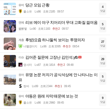
당근 모임 근황
유머
4
댓글
풀소유
Lv.86
조회 2185
09:57
리브 메이 야구 치어리더 무대 고화질 낋여옴
연예
5
댓글
꿻뻵뗗
Lv.90
조회 1183
추천 2
09:57
후방)요즘 하나둘씩 보이는 투명의자
계층
27
댓글
너빨갱이지
Lv.86
조회 3395
추천 3
09:54
김어준 질문에 고장난 김민석.ytb
이슈
29
댓글
옆사마
Lv.87
조회 1814
추천 2
09:48
유명 논문 저자가 공식석상에 안 나타나는 이
유머
5
유
댓글
썽바
Lv.89
조회 2344
추천 1
09:45
야동은 원래 자막 때문에 보는 것
유머
9
댓글
풀소유
Lv.86
조회 2960
09:45