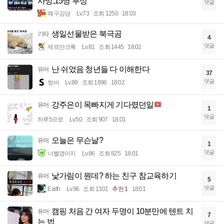
사망,15명 부상
댓글
왜구김당
Lv.73
조회 1250
18:03
생일선물받은 북극곰
기타
4
댓글
제르만크록
Lv.81
조회 1445
18:02
난 쉬었음 청년들 다 이해한다
유머
37
댓글
썽바
Lv.89
조회 1896
18:02
강주은이 목빠지게 기다렸던일
유머
1
댓글
하루5프로
Lv.50
조회 907
18:01
오늘은 무슨날?
유머
1
댓글
너빨갱이지
Lv.86
조회 825
18:01
낯가림이 뭔데? 하는 친구 참교육하기
유머
5
댓글
Earth
Lv.96
조회 1301
추천 1
18:01
캠핑 처음 간 여자 두명이 10분만에 텐트 치
유머
7
는 법
댓글