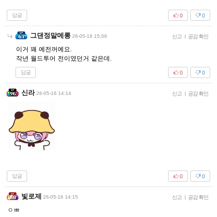
답글
0
0
그댄정말메롱
26-05-16 15:09
신고
|
공감 확인
이거 꽤 예전꺼예요.
작년 월드투어 전이였던거 같은데.
답글
0
0
신라
26-05-16 14:14
신고
|
공감 확인
답글
0
0
빛로제
26-05-16 14:15
신고
|
공감 확인
ㅇㅃ