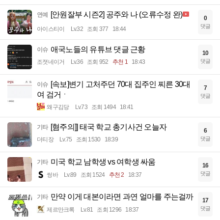
[안원잘부 시즌2] 공주와 나 (오류수정 완)
연예
0
댓글
아이스티이
Lv.32
조회 377
18:44
애국노들의 유튜브 댓글 근황
이슈
10
댓글
조졋네이거
Lv.36
조회 952
추천 1
18:43
[속보]변기 고처주던 70대 집주인 찌른 30대
이슈
7
여 검거ㆍ
댓글
왜구김당
Lv.73
조회 1494
18:41
[혐주의]] 태국 학교 총기사건 오늘자
기타
6
댓글
더티장
Lv.75
조회 1530
18:39
미국 학교 남학생 vs 여학생 싸움
기타
16
댓글
썽바
Lv.89
조회 1524
추천 2
18:37
만약 이게 대본이라면 과연 얼마를 주는걸까
기타
17
댓글
제르만크록
Lv.81
조회 1296
18:37