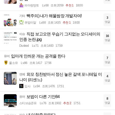
파아랑망토
Lv.68
조회 2059
추천 1
18:00
빽주의) 내가 해물쌈장 개발자여!
기타
3
댓글
큐땁이알
Lv.88
조회 1435
추천 1
18:00
직접 보고오면 우습기 그지없는 오디세이의
이슈
16
인종 논란.jpg
댓글
Dusked
Lv.71
조회 1483
17:59
입마개 안씌운 개는 공격을 한다
유머
7
댓글
풀소유
Lv.86
조회 1417
17:56
외모 칭찬받아서 정신 놓은 갈색 포니테일 미
연예
4
나미 (리센느)
댓글
입사
Lv.94
조회 1476
17:51
보법이 다른 기안84
유머
8
댓글
스티브승준유
Lv.76
조회 1902
추천 2
17:51
내 이럴줄 알았다