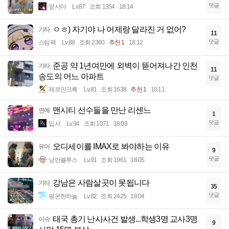
댓글
옆사마
Lv.87
조회 1354
18:14
ㅇㅎ) 자기야 나 어제랑 달라진 거 없어?
기타
11
댓글
스팀팩
Lv.88
조회 2360
추천 1
18:12
준공 약 1년여만에 외벽이 뜯어져나간 인천
기타
11
송도의 어느 아파트
댓글
제르만크록
Lv.81
조회 1638
추천 1
18:11
맨시티 선수들을 만난 리센느
연예
1
댓글
입사
Lv.94
조회 1071
18:08
오디세이를 IMAX로 봐야하는 이유
유머
9
댓글
낭만블루스
Lv.91
조회 1961
18:05
강남은 사람살곳이 못됩니다
기타
35
댓글
평온한하늘
Lv.82
조회 2425
18:04
태국 총기 난사사건 발생...학생3명 교사3명
이슈
9