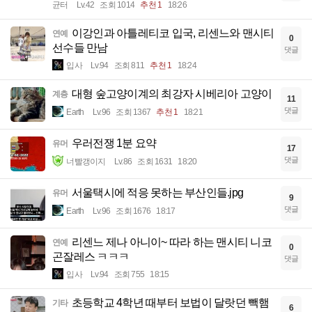
균터
Lv.42
조회 1014
추천 1
18:26
이강인과 아틀레티코 입국, 리센느와 맨시티
연예
0
선수들 만남
댓글
입사
Lv.94
조회 811
추천 1
18:24
대형 숲고양이계의 최강자 시베리아 고양이
계층
11
댓글
Earth
Lv.96
조회 1367
추천 1
18:21
우러전쟁 1분 요약
유머
17
댓글
너빨갱이지
Lv.86
조회 1631
18:20
서울택시에 적응 못하는 부산인들.jpg
유머
9
댓글
Earth
Lv.96
조회 1676
18:17
리센느 제나 아니이~ 따라 하는 맨시티 니코
연예
0
곤잘레스 ㅋㅋㅋ
댓글
입사
Lv.94
조회 755
18:15
초등학교 4학년 때부터 보법이 달랏던 빽햄
기타
6