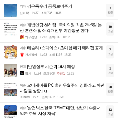
검은독수리 공중보여주기
기타
3
댓글
산바락
Lv.37
조회 735
18:36
개밥쉰당 천하람...국회의원 최초 2박3일 논
이슈
19
산 훈련소 입소,각개전투 야간행군 한다
댓글
왜구김당
Lv.73
조회 839
18:32
테슬라+스페이스x 초대형 메가 테라팹 공개.
계층
7
댓글
전자팔찌
Lv.93
조회 1116
18:31
[안원잘부 시즌 2] 19시 예정
연예
1
댓글
입사
Lv.94
조회 808
추천 1
18:28
오디세이를 PC 흑인우월주의 영화라고 까던
이슈
20
사람들 상황.jpg
댓글
Dusked
Lv.71
조회 1432
18:28
'삼전닉스'한국·'TSMC'대만, 상반기 수출서
이슈
13
일본 추월 '사상 처음'
댓글