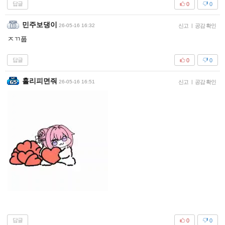
답글
0
0
민주보댕이
26-05-16 16:32
신고
|
공감 확인
ㅈㄲ풉
답글
0
0
홀리피면줘
26-05-16 16:51
신고
|
공감 확인
답글
0
0