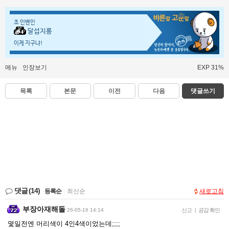
초 인벤인
달섭지롱
이게 지구냐!
메뉴
인장보기
EXP 31%
목록
본문
이전
다음
댓글쓰기
댓글
(14)
등록순
|
최신순
새로고침
부장아재해돌
26-05-16 14:14
신고
|
공감 확인
몇일전엔 머리색이 4인4색이었는데;;;;