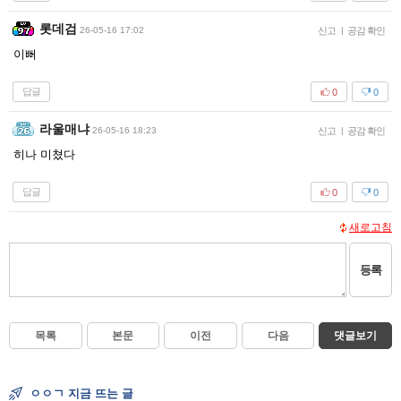
롯데검
26-05-16 17:02
신고
|
공감 확인
이뻐
답글
0
0
라울매냐
26-05-16 18:23
신고
|
공감 확인
히나 미쳤다
답글
0
0
새로고침
등록
목록
본문
이전
다음
댓글보기
ㅇㅇㄱ 지금 뜨는 글