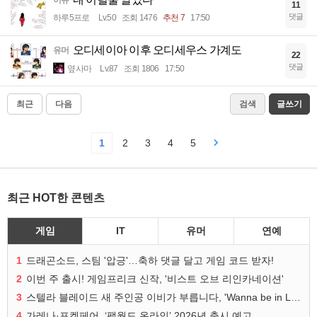
이슈
11
댓글
하루5프로
Lv.50
조회 1476
추천 7
17:50
오디세이아 이후 오디세우스 가계도
유머
22
댓글
옆사마
Lv.87
조회 1806
17:50
최근
다음
검색
글쓰기
1
2
3
4
5
최근 HOT한 콘텐츠
게임
IT
유머
연예
1
드래곤소드, 스팀 '압긍'…축하 댓글 달고 게임 코드 받자!
2
이번 주 출시! 게임프리크 신작, '비스트 오브 리인카네이션'
3
스텔라 블레이드 새 주인공 이비가 부릅니다, 'Wanna be in LOVE' 뮤비 공개
4
가레나·포켓페어, ‘팰월드 온라인’ 2026년 출시 예고