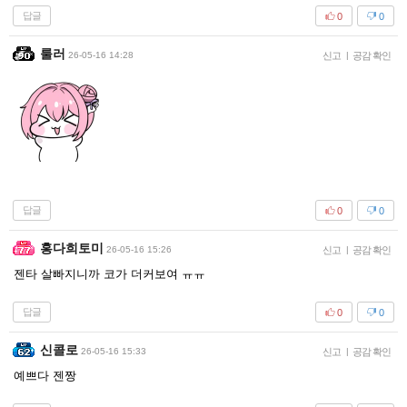
답글
0
0
룰러
26-05-16 14:28
신고
|
공감 확인
답글
0
0
홍다희토미
26-05-16 15:26
신고
|
공감 확인
젠타 살빠지니까 코가 더커보여 ㅠㅠ
답글
0
0
신콜로
26-05-16 15:33
신고
|
공감 확인
예쁘다 젠짱