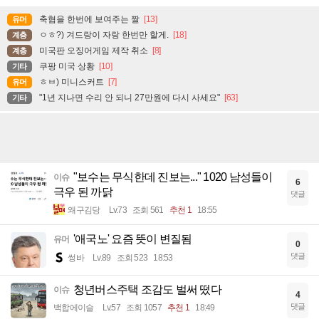
축협을 한번에 보여주는 짤
[13]
유머
ㅇㅎ?) 겨드랑이 자랑 한번만 할게.
[18]
계층
미국판 오징어게임 제작 취소
[8]
계층
쿠팡 미국 상황
[10]
기타
ㅎㅂ) 미니스커트
[7]
유머
"1년 지나면 수리 안 되니 27만원에 다시 사세요"
[63]
기타
"보수는 무식한데 진보는..." 1020 남성들이
이슈
6
극우 된 까닭
댓글
왜구김당
Lv.73
조회 561
추천 1
18:55
'애국노' 요즘 뜻이 변질됨
유머
0
댓글
썽바
Lv.89
조회 523
18:53
청년버스주택 조감도 벌써 떴다
이슈
4
댓글
백합에이슬
Lv.57
조회 1057
추천 1
18:49