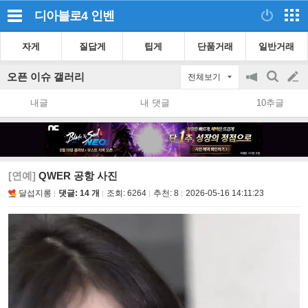
디아블로4
인벤
자게
질답게
팁게
단품거래
일반거래
오픈 이슈 갤러리
전체보기
공
검
글
지
색
내글
내 댓글
10추글
on/off
쓰
기
[연예]
QWER 공항 사진
달섭지롱
댓글: 14 개
조회:
6264
추천:
8
2026-05-16 14:11:23