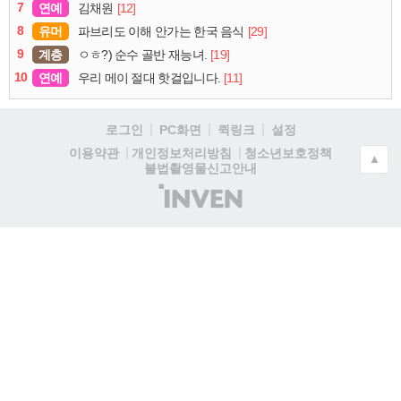
7
연예
[12]
김채원
8
유머
[29]
파브리도 이해 안가는 한국 음식
9
계층
[19]
ㅇㅎ?) 순수 골반 재능녀.
10
연예
[11]
우리 메이 절대 핫걸입니다.
로그인
PC화면
퀵링크
설정
청소년보호정책
이용약관
개인정보처리방침
▲
불법촬영물신고안내
(주)
인
벤