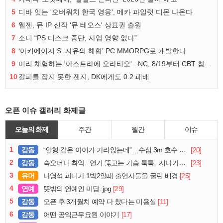
5
디바 잇는 '오버워치 한국 영웅', 메카 파일럿 디몬 나온다
6
웹젠, 뮤 IP 신작 '뮤 테오스' 상표권 출원
7
소니 “PS 디스크 중단, 사업 영향 없다”
8
‘아키에이지 S: 자유의 해협’ PC MMORPG로 개발한다
9
미리 체험하는 '아스트라에 오라티오'...NC, 8/19부터 CBT 참가자 모집
10
갈피를 잡지 못한 젠지, DK에게도 0:2 패배
오픈 이슈 갤러리 화제글
오늘의 화제
주간
월간
이슈
1
감동
[20]
“인형 같은 아이가 가라앉는데”…수심 3m 호수 뛰어든 60대 의인
2
감동
[23]
슥오더니 촤악.. 연기 뚫고는 가슴 툭툭.. 지나가던 아재의 정체
3
유머
[25]
나영석 피디가 1박2일때 출연자들을 굴린 배경
4
연예
[29]
뜻밖의 연예인 미담..jpg
5
감동
[11]
오픈 후 3개월치 예약 다 찼다는 미용실
6
감동
[17]
어떤 공익근무요원 이야기