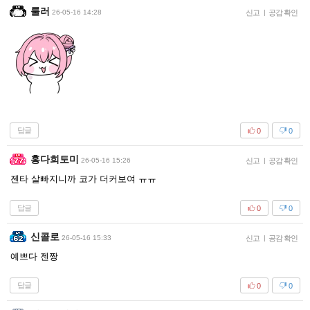
룰러
26-05-16 14:28
신고
|
공감 확인
답글
0
0
홍다희토미
26-05-16 15:26
신고
|
공감 확인
젠타 살빠지니까 코가 더커보여 ㅠㅠ
답글
0
0
신콜로
26-05-16 15:33
신고
|
공감 확인
예쁘다 젠짱
답글
0
0