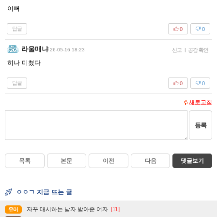
이뻐
답글
0
0
라울매냐
26-05-16 18:23
신고
|
공감 확인
히나 미쳤다
답글
0
0
새로고침
등록
목록
본문
이전
다음
댓글보기
ㅇㅇㄱ 지금 뜨는 글
자꾸 대시하는 남자 받아준 여자
[11]
유머