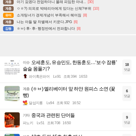
아기 갖겠다 전업하더니 몰래 피임한 아내...
[30]
계층
ㅇㅎ?) 의외로 박테리아에게 있다는 신체?부위
[10]
계층
소개팅녀가 경제개념이 부족해서 헤어짐
[8]
유머
나는 아들 딸 차별해서 키운다.JPG
[6]
계층
ㅎㅂ) 후- 후- 행정반에서 전파합니다
[8]
감동
오세훈도, 유승민도, 한동훈도…‘보수 잠룡’
이슈
18
슬슬 몸풀기?
댓글
파이혹은파어
Lv.91
조회 394
16:53
(ㅎㅂ) 엘리베이터 앞 하얀 원피스 소연 (꽃
계층
6
빵)
댓글
달섭지롱
Lv.94
조회 932
16:52
중국과 관련된 단어들
기타
9
댓글
파노키
Lv.51
조회 708
16:50