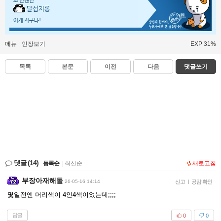
초 인벤인
달섭지롱
이게 지구냐!
메뉴
인장보기
EXP 31%
목록
본문
이전
다음
댓글쓰기
댓글
(14)
등록순
|
최신순
새로고침
부장아재해돌
26-05-16 14:14
신고
|
공감 확인
몇일전엔 머리색이 4인4색이었는데;;;;
답글
0
0