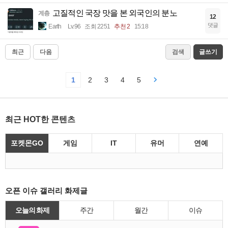
고질적인 국장 맛을 본 외국인의 분노
계층
12
댓글
Earth
Lv.96
조회 2251
추천 2
15:18
최근
다음
검색
글쓰기
1
2
3
4
5
최근 HOT한 콘텐츠
포켓몬GO
게임
IT
유머
연예
오픈 이슈 갤러리 화제글
오늘의 화제
주간
월간
이슈