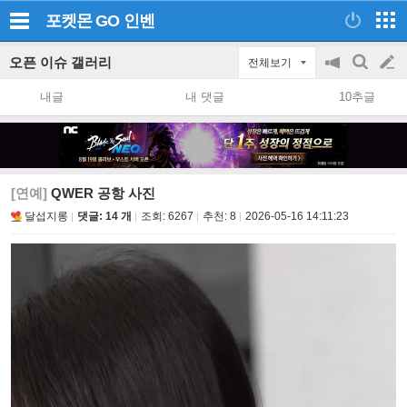
포켓몬 GO
인벤
오픈 이슈 갤러리
전체보기
공
검
글
지
색
내글
내 댓글
10추글
on/off
쓰
기
[연예]
QWER 공항 사진
달섭지롱
댓글: 14 개
조회:
6267
추천:
8
2026-05-16 14:11:23