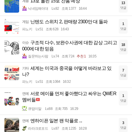
13호 돌핀 15호 찬홈 예상
계층
13
댓글
닉네임해야대
Lv.82
조회 1377
16:44
닌텐도 스위치 2, 판매량 2300만 대 돌파
게임
1
댓글
파노키
Lv.51
조회 628
16:43
구조적 다수, 보완수사권에 대한 감상 그리고
이슈
18
000에 대한 믿음
댓글
질문하는사람
Lv.74
조회 724
추천 1
16:35
세계는 미국과 중국을 어떻게 바라보고 있
기타
7
나?
댓글
파노키
Lv.51
조회 1064
16:32
서로 메이플 먼저 좋아했다고 싸우는 QWER
연예
1
멤버들
댓글
큐땁이알
Lv.88
조회 705
16:29
엔하이픈 일본 팬 악플로 ...
연예
3
댓글
라라크로포드
Lv.87
조회 1235
16:28