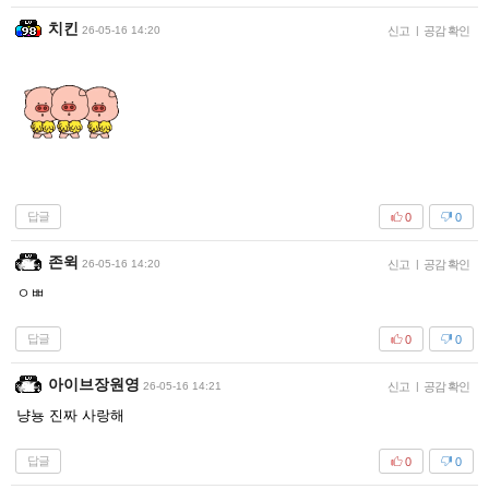
치킨
26-05-16 14:20
신고
|
공감 확인
답글
0
0
존윅
26-05-16 14:20
신고
|
공감 확인
ㅇㅃ
답글
0
0
아이브장원영
26-05-16 14:21
신고
|
공감 확인
냥뇽 진짜 사랑해
답글
0
0