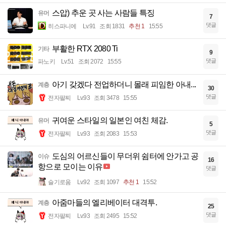
스압) 추운 곳 사는 사람들 특징
유머
7
댓글
히스파니에
Lv.91
조회 1831
추천 1
15:55
부활한 RTX 2080 Ti
기타
9
댓글
파노키
Lv.51
조회 2072
15:55
아기 갖겠다 전업하더니 몰래 피임한 아내...
계층
30
댓글
전자팔찌
Lv.93
조회 3478
15:55
귀여운 스타일의 일본인 여친 체감.
유머
5
댓글
전자팔찌
Lv.93
조회 2083
15:53
도심의 어르신들이 무더위 쉼터에 안가고 공
이슈
16
항으로 모이는 이유
댓글
슬기로움
Lv.92
조회 1097
추천 1
15:52
아줌마들의 엘리베이터 대격투.
계층
25
댓글
전자팔찌
Lv.93
조회 2495
15:52