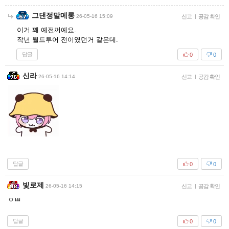
그댄정말메롱
26-05-16 15:09
신고
|
공감 확인
이거 꽤 예전꺼예요.
작년 월드투어 전이였던거 같은데.
답글
0
0
신라
26-05-16 14:14
신고
|
공감 확인
답글
0
0
빛로제
26-05-16 14:15
신고
|
공감 확인
ㅇㅃ
답글
0
0