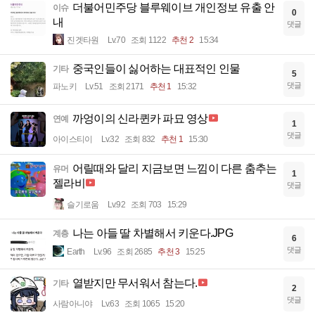
더불어민주당 블루웨이브 개인정보 유출 안
이슈
0
내
댓글
진겟타원
Lv.70
조회 1122
추천 2
15:34
중국인들이 싫어하는 대표적인 인물
기타
5
댓글
파노키
Lv.51
조회 2171
추천 1
15:32
까엉이의 신라퀸카 파묘 영상
연예
1
댓글
아이스티이
Lv.32
조회 832
추천 1
15:30
어릴때와 달리 지금보면 느낌이 다른 춤추는
유머
1
젤라비
댓글
슬기로움
Lv.92
조회 703
15:29
나는 아들 딸 차별해서 키운다.JPG
계층
6
댓글
Earth
Lv.96
조회 2685
추천 3
15:25
열받지만 무서워서 참는다.
기타
2
댓글
사람아니야
Lv.63
조회 1065
15:20