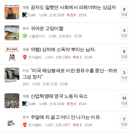
공자도 말했던 사회에서 피해야하는 상급자
계층
9
댓글
Earth
Lv.96
조회 1926
추천 6
15:50
귀여운 고양이짤
유머
3
댓글
너빨갱이지
Lv.86
조회 951
15:50
약혐) 상처에 소독약 뿌리는 남자.
계층
8
댓글
전자팔찌
Lv.93
조회 2368
추천 1
15:49
"미국 해상봉쇄로 이란 원유수출 중단‥하르
이슈
3
그섬 정지"
댓글
균터
Lv.42
조회 1135
15:46
산업혁명때 영국 노동자 숙소
계층
14
댓글
Earth
Lv.96
조회 1936
추천 4
15:44
주말에 차 끌고 어디 안 나가는 이유.
유머
7
댓글
전자팔찌
Lv.93
조회 2407
추천 2
15:44