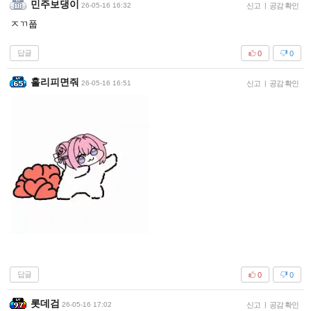
민주보댕이
26-05-16 16:32
신고
|
공감 확인
ㅈㄲ풉
답글
0
0
홀리피면줘
26-05-16 16:51
신고
|
공감 확인
답글
0
0
롯데검
26-05-16 17:02
신고
|
공감 확인