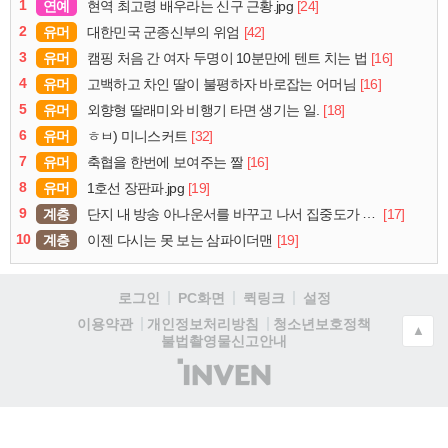
1
연예
[24]
현역 최고령 배우라는 신구 근황.jpg
2
유머
[42]
대한민국 군종신부의 위엄
3
유머
[16]
캠핑 처음 간 여자 두명이 10분만에 텐트 치는 법
4
유머
[16]
고백하고 차인 딸이 불평하자 바로잡는 어머님
5
유머
[18]
외향형 딸래미와 비행기 타면 생기는 일.
6
유머
[32]
ㅎㅂ) 미니스커트
7
유머
[16]
축협을 한번에 보여주는 짤
8
유머
[19]
1호선 장판파.jpg
9
계층
[17]
단지 내 방송 아나운서를 바꾸고 나서 집중도가 확 올라갔다는 한 아파트의 안내방송
10
계층
[19]
이젠 다시는 못 보는 삼파이더맨
로그인
PC화면
퀵링크
설정
청소년보호정책
이용약관
개인정보처리방침
▲
불법촬영물신고안내
(주)
인
벤