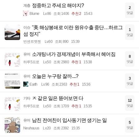
정중하고 주세요 해야지?
계층
2
댓글
Blume
Lv.86
조회 1406
추천 2
15:43
"美 해상봉쇄로 이란 원유수출 중단…하르그
이슈
1
섬 정지"
댓글
빈센트멧젠
Lv.60
조회 890
15:39
소개팅녀가 경제개념이 부족해서 헤어짐
유머
8
댓글
하루5프로
Lv.50
조회 2980
추천 1
15:38
오늘은 누구랑 잘까....?
유머
3
댓글
Earth
Lv.96
조회 2363
추천 1
15:36
ㅈ 같은 일은 뜯어보면 다
기타
12
댓글
하루5프로
Lv.50
조회 1709
추천 1
15:35
남친 전여친이 입사동기면 생기는 일
유머
5
댓글
Neuhauus
Lv.20
조회 2392
15:35