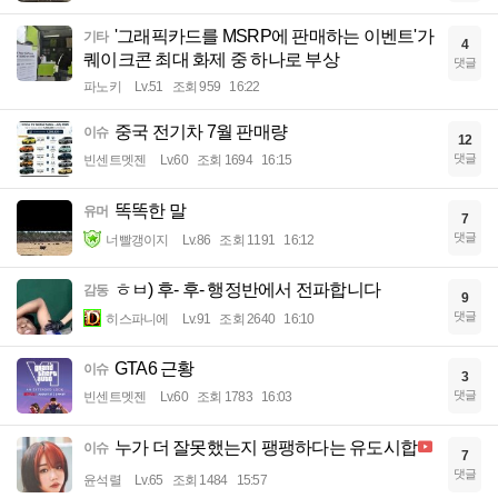
'그래픽카드를 MSRP에 판매하는 이벤트'가
기타
4
퀘이크콘 최대 화제 중 하나로 부상
댓글
파노키
Lv.51
조회 959
16:22
중국 전기차 7월 판매량
이슈
12
댓글
빈센트멧젠
Lv.60
조회 1694
16:15
똑똑한 말
유머
7
댓글
너빨갱이지
Lv.86
조회 1191
16:12
ㅎㅂ) 후- 후- 행정반에서 전파합니다
감동
9
댓글
히스파니에
Lv.91
조회 2640
16:10
GTA6 근황
이슈
3
댓글
빈센트멧젠
Lv.60
조회 1783
16:03
누가 더 잘못했는지 팽팽하다는 유도시합
이슈
7
댓글
윤석렬
Lv.65
조회 1484
15:57