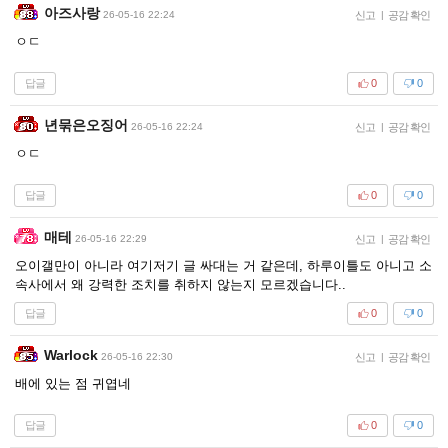
아즈사랑
26-05-16 22:24
신고
|
공감 확인
ㅇㄷ
답글
0
0
년묶은오징어
26-05-16 22:24
신고
|
공감 확인
ㅇㄷ
답글
0
0
매테
26-05-16 22:29
신고
|
공감 확인
오이갤만이 아니라 여기저기 글 싸대는 거 같은데, 하루이틀도 아니고 소
속사에서 왜 강력한 조치를 취하지 않는지 모르겠습니다..
답글
0
0
Warlock
26-05-16 22:30
신고
|
공감 확인
배에 있는 점 귀엽네
답글
0
0