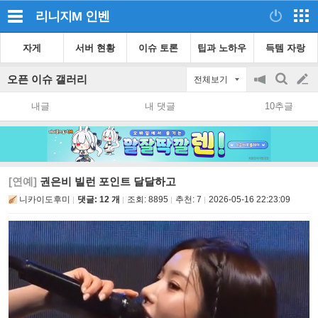
리니지M
인벤
자게
서버 현황
이슈 토론
팁과 노하우
득템 자랑
오픈 이슈 갤러리
전체보기
공
검
글
지
색
내글
내 댓글
10추글
on/off
쓰
기
[연예]
권은비 빌런 포인트 달달하고
니카이도후미
댓글: 12 개
조회:
8895
추천:
7
2026-05-16 22:23:09