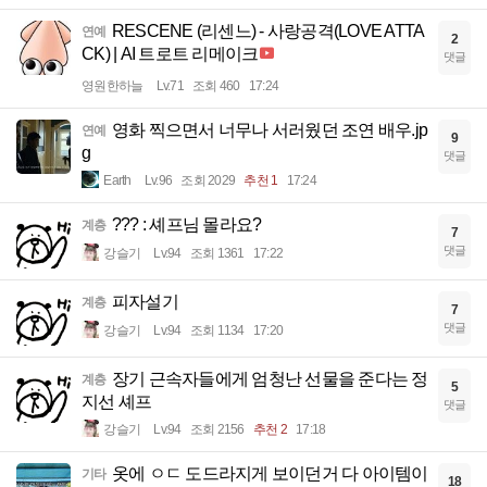
RESCENE (리센느) - 사랑공격(LOVE ATTA
연예
2
CK) | AI 트로트 리메이크
댓글
영원한하늘
Lv.71
조회 460
17:24
영화 찍으면서 너무나 서러웠던 조연 배우.jp
연예
9
g
댓글
Earth
Lv.96
조회 2029
추천 1
17:24
??? : 셰프님 몰라요?
계층
7
댓글
강슬기
Lv.94
조회 1361
17:22
피자설기
계층
7
댓글
강슬기
Lv.94
조회 1134
17:20
장기 근속자들에게 엄청난 선물을 준다는 정
계층
5
지선 셰프
댓글
강슬기
Lv.94
조회 2156
추천 2
17:18
옷에 ㅇㄷ 도드라지게 보이던거 다 아이템이
기타
18