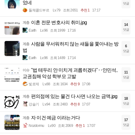
었네
댓글
돌체콜드부르
Lv.79
조회 2651
추천 1
17:17
이혼 전문 변호사의 취미.jpg
계층
14
댓글
Earth
Lv.96
조회 1999
17:16
사람을 무서워하지 않는 새들을 쫓아내는 방
계층
6
법
댓글
Earth
Lv.96
조회 1489
17:14
"법 테두리 안 미치게 괴롭히겠다"‥안민석,
이슈
11
교권침해 악성 학부모 고발
댓글
빛로제
Lv.88
조회 1634
추천 9
17:08
편의점에 있는 물건 다 사면 나오는 금액.jpg
계층
18
댓글
강슬기
Lv.94
조회 2483
추천 8
17:07
자 이건 예금 이라는거다
계층
17
댓글
Nozdormu
Lv.90
조회 2069
추천 1
17:07