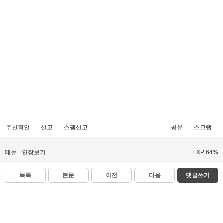
추천확인
신고
스팸신고
공유
스크랩
메뉴
인장보기
EXP 64%
목록
본문
이전
다음
댓글쓰기