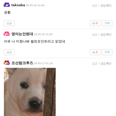
taksaka
26-05-16 22:40
신고
|
공감 확인
권황
답글
0
0
영어는안된대
26-05-16 22:50
신고
|
공감 확인
아유 나 미쳤나봐 벌린포인트라고 읽었네
답글
0
0
조선탐크루즈
26-05-17 01:18
신고
|
공감 확인