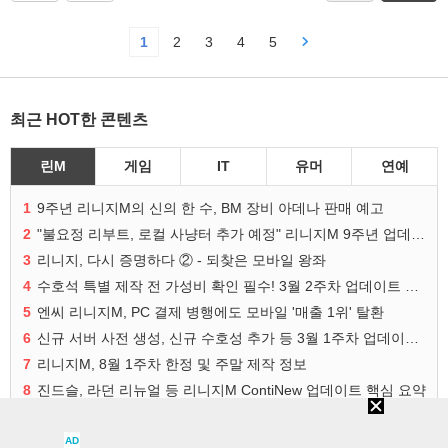
1
2
3
4
5
최근 HOT한 콘텐츠
린M
게임
IT
유머
연예
1
9주년 리니지M의 신의 한 수, BM 장비 아데나 판매 예고
2
"불요정 리부트, 로컬 사냥터 추가 예정" 리니지M 9주년 업데이트 예고
3
리니지, 다시 증명하다 ② - 되찾은 모바일 왕좌
4
수호석 특별 제작 전 가성비 확인 필수! 3월 2주차 업데이트 이슈
5
엔씨 리니지M, PC 결제 병행에도 모바일 '매출 1위' 탈환
6
신규 서버 사전 생성, 신규 수호성 추가 등 3월 1주차 업데이트 이슈
7
리니지M, 8월 1주차 한정 및 주말 제작 정보
8
진드슬, 라던 리뉴얼 등 리니지M ContiNew 업데이트 핵심 요약
9
파티 던전 무임승차 개선 등 5월 4주차 업데이트 이슈
10
요정 리부트 "활요정 프레임 파괴, 검요정 향수 부활"
AD