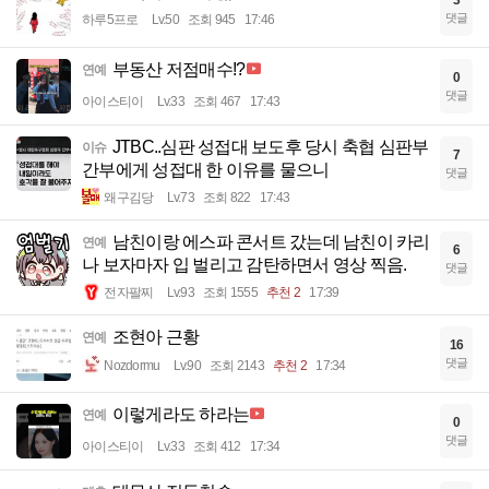
댓글
하루5프로
Lv.50
조회 945
17:46
부동산 저점매수!?
연예
0
댓글
아이스티이
Lv.33
조회 467
17:43
JTBC..심판 성접대 보도후 당시 축협 심판부
이슈
7
간부에게 성접대 한 이유를 물으니
댓글
왜구김당
Lv.73
조회 822
17:43
남친이랑 에스파 콘서트 갔는데 남친이 카리
연예
6
나 보자마자 입 벌리고 감탄하면서 영상 찍음.
댓글
전자팔찌
Lv.93
조회 1555
추천 2
17:39
조현아 근황
연예
16
댓글
Nozdormu
Lv.90
조회 2143
추천 2
17:34
이렇게라도 하라는
연예
0
댓글
아이스티이
Lv.33
조회 412
17:34