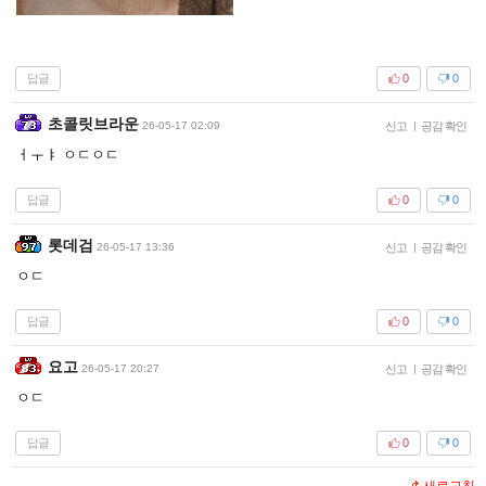
답글
0
0
초콜릿브라운
26-05-17 02:09
신고
|
공감 확인
ㅓㅜㅑ ㅇㄷㅇㄷ
답글
0
0
롯데검
26-05-17 13:36
신고
|
공감 확인
ㅇㄷ
답글
0
0
요고
26-05-17 20:27
신고
|
공감 확인
ㅇㄷ
답글
0
0
새로고침