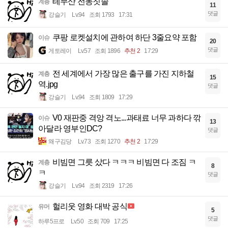
테무산 전동칫솔
계층
11
댓글
강슬기
Lv.94
조회 1793
17:31
쿠팡 로켓설치에 관하여 하단 3줄요약 포함
이슈
20
댓글
게토레이
Lv.57
조회 1896
추천 2
17:29
전 세계에서 가장 많은 출구를 가진 지하철
계층
15
역.jpg
댓글
강슬기
Lv.94
조회 1809
17:29
V0 재판중 격앙 격노...과태료 너무 과하다 깎
이슈
13
아달라 영부인DC?
댓글
왜구김당
Lv.73
조회 1270
추천 2
17:29
비빔면 그릇 샀다 ㅋㅋㅋ 비빔면 다 조짐 ㅋ
계층
8
ㅋ
댓글
강슬기
Lv.94
조회 2319
17:26
헐리웃 영화 대박 공식
유머
5
댓글
하루5프로
Lv.50
조회 709
17:25