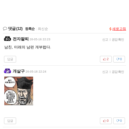
댓글
(12)
등록순
|
최신순
새로고침
전자팔찌
26-05-16 22:23
신고
|
공감 확인
남친, 미래의 남편 개부럽다.
답글
2
0
개살구
26-05-16 22:24
신고
|
공감 확인
답글
0
0