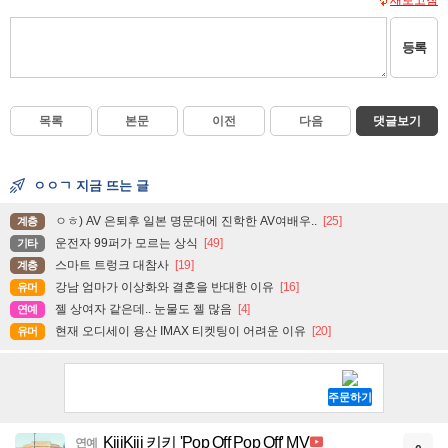
등록
목록
본문
이전
다음
댓글보기
ㅇㅇㄱ 지금 뜨는 글
ㅇㅎ) AV 은퇴후 일본 명문대에 진학한 AV여배우..
[25]
계층
운전자 99퍼가 모르는 상식
[49]
기타
스마트 트렁크 대참사
[19]
계층
강남 엄마가 이상화와 결혼을 반대한 이유
[16]
유머
젤 상여자 같은데.. 눈물도 젤 많음
[4]
연예
현재 오디세이 용산 IMAX 티켓팅이 어려운 이유
[20]
유머
KiiiKiii 키키 'Pop Off Pop Off' MV
연예