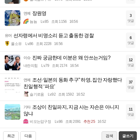
장원영
연예
3
댓글
뇸뇸
Lv.85
조회 1156
16:56
선자령에서 비명소리 듣고 출동한 경찰
유머
6
댓글
풀소유
Lv.86
조회 2228
16:56
진짜 궁금한데 이분은 왜 안쓰는거임?
이슈
12
댓글
내란의힘
Lv.79
조회 2174
16:54
조선·일본의 동화 추구” 하영, 집안 자랑했다
연예
37
친일행적 ‘파묘’
댓글
슬기로움
Lv.92
조회 1592
16:52
조상이 친일파지, 지금 사는 자손은 아니지
기타
11
않냐
댓글
비오는압구정
Lv.86
조회 2091
추천 25
16:52
최근
다음
검색
글쓰기