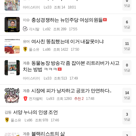
0
댓글
아이스티이
Lv.33
조회 14
18:01
충성경쟁하는 뉴민주당 여성의원들
이슈
6
댓글
각시탈
Lv.92
조회 289
17:55
여사친 똥침했는데 이거 내잘못이냐
유머
11
댓글
풀소유
Lv.86
조회 1422
17:50
동물농장 방송각 좀 잡아본 리트리버가 사고
계층
0
치는 방법 ㅋㅋㅋ
댓글
아이스티이
Lv.33
조회 513
17:49
시장에 피가 낭자하고 공포가 만연하다..
계층
14
댓글
전자팔찌
Lv.93
조회 1280
추천 2
17:48
서양 누나의 인생 조언
감동
3
댓글
풀소유
Lv.86
조회 978
17:46
블랙리스트의 삶
계층
3