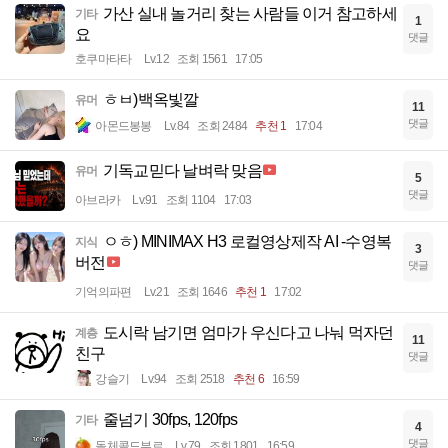
가산 실내 놀거리 찾는 사람들 이거 참고하세
기타
1
요
댓글
호쿠마타타
Lv.12
조회 1561
17:05
ㅎㅂ)백옥빛깔
유머
11
댓글
아몬드봉봉
Lv.84
조회 2484
추천 1
17:04
기독교믿다 날벼락 맞음
유머
5
댓글
아브라카
Lv.91
조회 1104
17:03
ㅇㅎ) MINIMAX H3 로컬영상제작 AI -수영복
지식
3
버전
댓글
기억의파편
Lv.21
조회 1646
추천 1
17:02
도시락 남기면 엄마가 우신다고 나눠 먹자던
계층
11
친구
댓글
강슬기
Lv.94
조회 2518
추천 6
16:59
줄넘기 30fps, 120fps
기타
4
댓글
돌체콜드부르
Lv.79
조회 1801
16:59