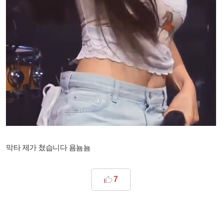
막타 제가 쳤습니다 욤뇸뇸
7