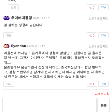
3391)
답글
0
0
추미애대통령
26-05-17 11:31
신고
|
공감 확인
일 잘하는 정청래 믿습니다
답글
0
0
Syendou
26-05-17 11:47
신고
|
공감 확인
며칠전에 뉴재명 오픈카톡에서 정청래 암살단 모집한다는 글 올라온
걸 봤는데, 그건지 아니면 더 구체적인 모의 글이 올라왔는지 모르겠는
데....
문조털래유 운운하면서 정청래 욕하고, 조국혁신당과의 합당 반대하
고, 검찰 보완수사권 남겨야 된다고 하면서 이재명 이외에는 다 욕하면
서 민주당 내에서 분탕치는 애들이 이제는 슬슬 선을 넘네
답글
1
0
새로고침
등록