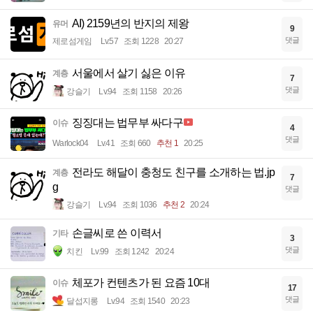
AI) 2159년의 반지의 제왕
유머
9
댓글
제로섬게임
Lv.57
조회 1228
20:27
서울에서 살기 싫은 이유
계층
7
댓글
강슬기
Lv.94
조회 1158
20:26
징징대는 법무부 싸다구
이슈
4
댓글
Warlock04
Lv.41
조회 660
추천 1
20:25
전라도 해달이 충청도 친구를 소개하는 법.jp
계층
7
g
댓글
강슬기
Lv.94
조회 1036
추천 2
20:24
손글씨로 쓴 이력서
기타
3
댓글
치킨
Lv.99
조회 1242
20:24
체포가 컨텐츠가 된 요즘 10대
이슈
17
댓글
달섭지롱
Lv.94
조회 1540
20:23