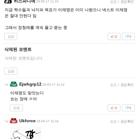
히스파니에
26-05-17 11:10
신고
|
공감 확인
지금 짝수들과 낙지파 목표가 이재명은 이미 나왔으니 넥스트 이재명
은 절대 안된다 임
그래서 정청래를 계속 물고 뜯는 중
답글
0
0
삭제된 코멘트
삭제된 코멘트입니다.
답글
Ejwhgrp12
26-05-17 11:14
신고
|
공감 확인
이재명도 맞앗는디
쑈는 장애 ㄹ아
답글
0
0
Ukforce
26-05-17 11:18
신고
|
공감 확인