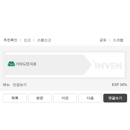
추천확인
신고
스팸신고
공유
스크랩
가마도탄지로
메뉴
인장보기
EXP 34%
목록
본문
이전
다음
댓글쓰기