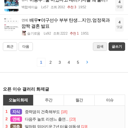
유머
4
댓글
백합에이슬
Lv.57
조회 2032
추천 3
19:52
배우♥야구선수 부부 탄생…지안, 엄정욱과
연예
4
깜짝 결혼 발표
댓글
슬기로움
Lv.92
조회 2222
추천 1
19:51
최근
다음
검색
글쓰기
1
2
3
4
5
오픈 이슈 갤러리 화제글
오늘의 화제
주간
월간
이슈
1
지식
[18]
중력댐의 건축해부도
2
연예
[23]
다음주 놀토 리센느 출연...
3
계층
[19]
딸처럼 업어키운 7년 터울 여동생