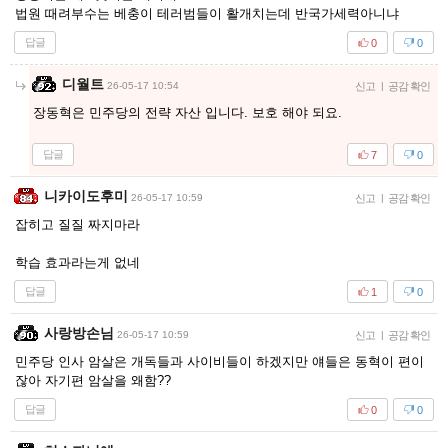
법원 때려부수는 베충이 테러범들이 활개치는데 반국가세력아니냐
답글
0
0
디월트
26-05-17 10:54
신고
|
공감 확인
장동혁은 민주당의 전략 자산 입니다. 보호 해야 되요.
답글
7
0
니카이도후미
26-05-17 10:59
신고
|
공감 확인
잡히고 질질 짜지마라
학습 효과라는게 없네
답글
1
0
사랑방손님
26-05-17 10:59
신고
|
공감 확인
민주당 인사 암살은 개독들과 사이비들이 하겠지만 얘들은 동혁이 편이
잖아 자기편 암살을 왜함??
답글
0
0