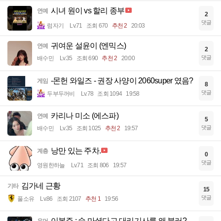
시녀 원이 vs 할리 종부
연예
2
댓글
럼자기
Lv.71
조회 670
추천 2
20:03
귀여운 설윤이 (엔믹스)
연예
2
댓글
배수민
Lv.35
조회 690
추천 2
20:00
-몬헌 와일즈 - 권장 사양이 2060super 였음?
게임
8
댓글
두부두꺼비
Lv.78
조회 1094
19:58
카리나 미소 (에스파)
연예
5
댓글
배수민
Lv.35
조회 1025
추천 2
19:57
낭만 있는 주차.
계층
0
댓글
영원한하늘
Lv.71
조회 806
19:57
김가네 근황
기타
15
댓글
풀소유
Lv.86
조회 2107
추천 1
19:56
이봉주 : 술 마셨다고 대리기사를 왜 불러?