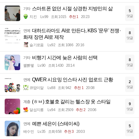
스마트폰 없던 시절 상경한 지방민의 삶
기타
5
댓글
치킨
Lv.99
조회 1015
추천 1
20:23
대하드라마도 AI로 만든다, KBS '문무' 전쟁·
연예
8
화재 장면 AI로 제작
댓글
슬기로움
Lv.92
조회 1086
20:16
비행기 시간에 늦은 사람의 선택
기타
8
댓글
꿻뻵뗗
Lv.90
조회 1430
20:14
QWER 시요밍 인스타 사진 업로드 근황
연예
2
댓글
큐땁이알
Lv.88
조회 942
추천 1
20:08
(ㅎㅂ) 호불호 갈리는 헬스장 옷 스타일
계층
9
댓글
달섭지롱
Lv.94
조회 2509
추천 2
20:06
예쁜 세은이 (스테이씨)
연예
5
댓글
배수민
Lv.35
조회 658
추천 3
20:03