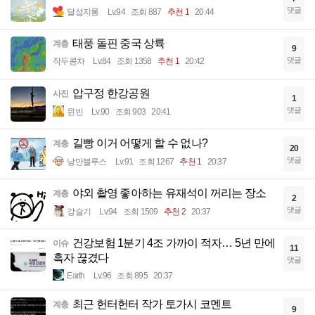
댓글
달섭지롱
Lv.94
조회 887
추천 1
20:44
태풍 돌핀 중국 상륙
계층
9
댓글
작두콩차
Lv.84
조회 1358
추천 1
20:42
압구정 한강공원
사진
1
댓글
윈빈
Lv.90
조회 903
20:41
길빵 이거 어떻게 할 수 없나?
계층
20
댓글
낭만블루스
Lv.91
조회 1267
추천 1
20:37
야외 촬영 좋아하는 유재석이 꺼리는 장소
계층
2
댓글
강슬기
Lv.94
조회 1509
추천 2
20:37
건강보험 1분기 4조 가까이 적자… 5년 만에
이슈
11
흑자 끊겼다
댓글
Earth
Lv.96
조회 895
20:37
최근 헌터헌터 작가 토가시 코멘트
계층
9