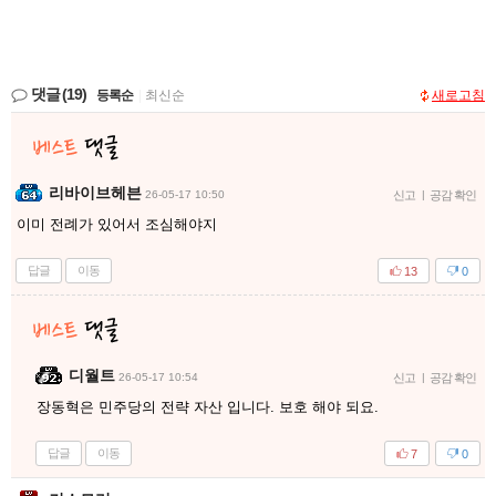
댓글
(19)
등록순
|
최신순
새로고침
리바이브헤븐
26-05-17 10:50
신고
|
공감 확인
이미 전례가 있어서 조심해야지
답글
이동
13
0
디월트
26-05-17 10:54
신고
|
공감 확인
장동혁은 민주당의 전략 자산 입니다. 보호 해야 되요.
답글
이동
7
0