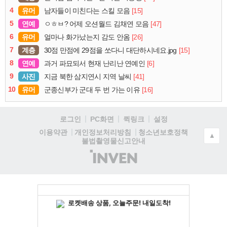
4
유머
[15]
남자들이 미친다는 스킬 모음
5
연예
[47]
ㅇㅎㅂ? 어제 오션월드 김채연 모음
6
유머
[26]
얼마나 화가났는지 감도 안옴
7
계층
[15]
30점 만점에 29점을 쏘다니 대단하시네요.jpg
8
연예
[6]
과거 파묘되서 현재 난리난 연예인
9
사진
[41]
지금 북한 삼지연시 지역 날씨
10
유머
[16]
군종신부가 군대 두 번 가는 이유
로그인
PC화면
퀵링크
설정
청소년보호정책
이용약관
개인정보처리방침
▲
불법촬영물신고안내
(주)
인
벤