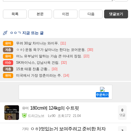
목록
본문
이전
다음
댓글보기
ㅇㅇㄱ 지금 뜨는 글
무려 30살 차이나는 와이푸.
[11]
유머
ㅇㅎ) 운동 욕구가 살아나는 한다는 코어운동.
[30]
계층
어느 유부남이 말하는 가슴 큰 아내의 장점.
[22]
유머
SK하이닉스, 강남사옥 건립.
[32]
이슈
15호 태풍 찬홈 근황...
[10]
계층
미국에서 가장 깡촌이라는 주.
[14]
유머
180cm에 124kg의 수트핏
유머
0
댓글
드라고노브
Lv.90
조회 172
21:04
ㅇㅎ)멋있는거 보여주려고 준비한 처자
기타