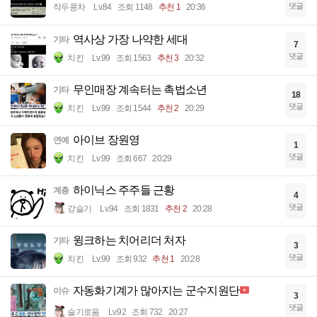
댓글
작두콩차
Lv.84
조회 1148
추천 1
20:36
역사상 가장 나약한 세대
기타
7
댓글
치킨
Lv.99
조회 1563
추천 3
20:32
무인매장 계속터는 촉법소년
기타
18
댓글
치킨
Lv.99
조회 1544
추천 2
20:29
아이브 장원영
연예
1
댓글
치킨
Lv.99
조회 667
20:29
하이닉스 주주들 근황
계층
4
댓글
강슬기
Lv.94
조회 1831
추천 2
20:28
윙크하는 치어리더 처자
기타
3
댓글
치킨
Lv.99
조회 932
추천 1
20:28
자동화기계가 많아지는 군수지원단
이슈
3
댓글
슬기로움
Lv.92
조회 732
20:27