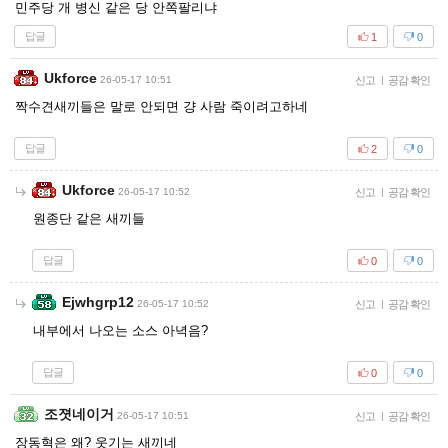
민주당 개 병신 같은 당 안쪽팔리냐
답글
1
0
Ukforce
26-05-17 10:51
신고
|
공감 확인
짝수견새끼들은 말로 안되면 걍 사람 죽이려고하네
답글
2
0
Ukforce
26-05-17 10:52
신고
|
공감 확인
원종단 같은 새끼들
답글
0
0
Ejwhgrp12
26-05-17 10:52
신고
|
공감 확인
내부에서 나오는 소스 아녁음?
답글
0
0
조졋네이거
26-05-17 10:51
신고
|
공감 확인
장동혁은 왜? 웃기는 새끼네