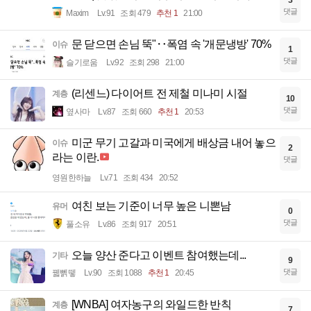
3
댓글
Maxim
Lv.91
조회 479
추천 1
21:00
문 닫으면 손님 뚝"‥폭염 속 '개문냉방' 70%
이슈
1
댓글
슬기로움
Lv.92
조회 298
21:00
(리센느) 다이어트 전 제철 미나미 시절
계층
10
댓글
옆사마
Lv.87
조회 660
추천 1
20:53
미군 무기 고갈과 미국에게 배상금 내어 놓으
이슈
2
라는 이란.
댓글
영원한하늘
Lv.71
조회 434
20:52
여친 보는 기준이 너무 높은 니뽄남
유머
0
댓글
풀소유
Lv.86
조회 917
20:51
오늘 양산 준다고 이벤트 참여했는데...
기타
9
댓글
꿻뻵뗗
Lv.90
조회 1088
추천 1
20:45
[WNBA] 여자농구의 와일드한 반칙
계층
7