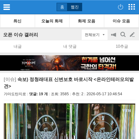
홈
웹진
최신
오늘의 화제
화제 모음
이슈 모음
오픈 이슈 갤러리
전체보기
공
검
글
지
색
내글
내 댓글
10추글
on/off
쓰
기
[이슈]
속보) 정청래대표 신변보호 바로시작 <온라인테러모의발
견>
가마도탄지로
댓글: 19 개
조회:
3585
추천:
2
2026-05-17 10:46:54