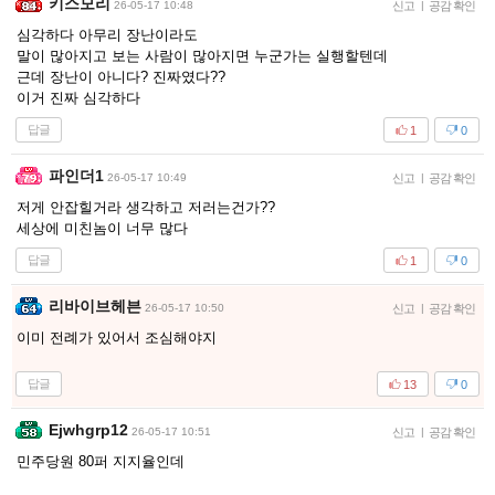
키스모리
26-05-17 10:48
신고
|
공감 확인
심각하다 아무리 장난이라도
말이 많아지고 보는 사람이 많아지면 누군가는 실행할텐데
근데 장난이 아니다? 진짜였다??
이거 진짜 심각하다
답글
1
0
파인더1
26-05-17 10:49
신고
|
공감 확인
저게 안잡힐거라 생각하고 저러는건가??
세상에 미친놈이 너무 많다
답글
1
0
리바이브헤븐
26-05-17 10:50
신고
|
공감 확인
이미 전례가 있어서 조심해야지
답글
13
0
Ejwhgrp12
26-05-17 10:51
신고
|
공감 확인
민주당원 80퍼 지지율인데