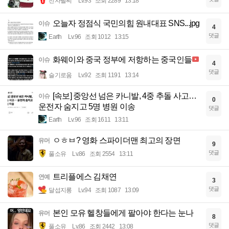
전자팔찌
Lv.93
조회 2289
13:18
오늘자 정점식 국민의힘 원내대표 SNS...jpg
이슈
4
댓글
Earth
Lv.96
조회 1012
13:15
화웨이와 중국 정부에 저항하는 중국인들
이슈
4
댓글
슬기로움
Lv.92
조회 1191
13:14
[속보] 중앙선 넘은 카니발, 4중 추돌 사고…
이슈
0
운전자 숨지고 5명 병원 이송
댓글
Earth
Lv.96
조회 1611
13:11
ㅇㅎㅂ? 영화 스파이더맨 최고의 장면
유머
9
댓글
풀소유
Lv.86
조회 2554
13:11
트리플에스 김채연
연예
3
댓글
달섭지롱
Lv.94
조회 1087
13:09
본인 모유 헬창들에게 팔아야 한다는 눈나
유머
8
댓글
풀소유
Lv.86
조회 2442
13:08