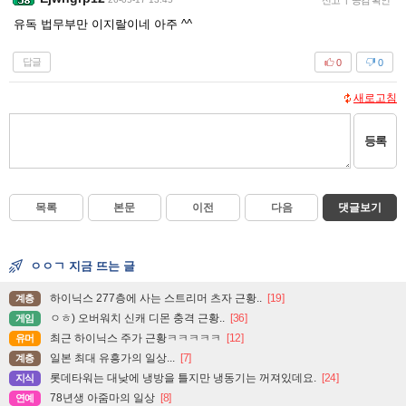
신고
공감 확인
유독 법무부만 이지랄이네 아주 ^^
답글
0
0
새로고침
등록
목록
본문
이전
다음
댓글보기
ㅇㅇㄱ 지금 뜨는 글
하이닉스 277층에 사는 스트리머 츠자 근황..
[19]
계층
ㅇㅎ) 오버워치 신캐 디몬 충격 근황..
[36]
게임
최근 하이닉스 주가 근황ㅋㅋㅋㅋㅋ
[12]
유머
일본 최대 유흥가의 일상...
[7]
계층
롯데타워는 대낮에 냉방을 틀지만 냉동기는 꺼져있데요.
[24]
지식
78년생 아줌마의 일상
[8]
연예