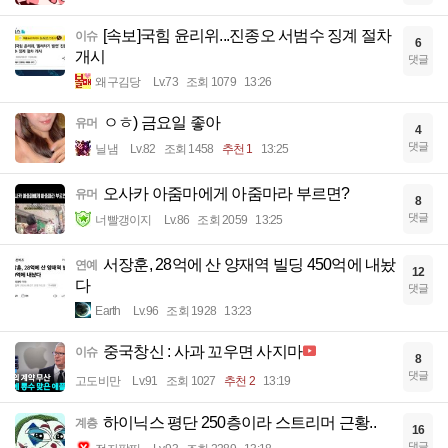
[속보]국힘 윤리위...진종오 서범수 징계 절차
이슈
6
개시
댓글
왜구김당
Lv.73
조회 1079
13:26
ㅇㅎ) 금요일 좋아
유머
4
댓글
닐냄
Lv.82
조회 1458
추천 1
13:25
오사카 아줌마에게 아줌마라 부르면?
유머
8
댓글
너빨갱이지
Lv.86
조회 2059
13:25
서장훈, 28억에 산 양재역 빌딩 450억에 내놨
연예
12
다
댓글
Earth
Lv.96
조회 1928
13:23
중국창신 : 사과 꼬우면 사지마
이슈
8
댓글
고도비만
Lv.91
조회 1027
추천 2
13:19
하이닉스 평단 250층이라 스트리머 근황..
계층
16
댓글