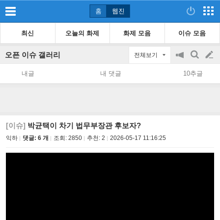
홈
웹진
최신
오늘의 화제
화제 모음
이슈 모음
오픈 이슈 갤러리
전체보기
공
검
글
지
색
내글
내 댓글
10추글
on/off
쓰
기
[이슈]
박균택이 차기 법무부장관 후보자?
익하
댓글: 6 개
조회:
2850
추천:
2
2026-05-17 11:16:25