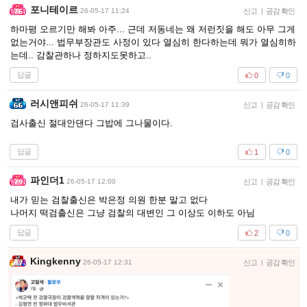
포니테이르
26-05-17 11:24
신고
|
공감 확인
하마평 오르기만 해봐 아주... 근데 저동네는 왜 저런짓을 해도 아무 그게
없는거야... 법무부장관도 사정이 있다 열심히 한다하는데 뭐가 열심히하
는데.. 감찰관하나 정하지도못하고..
답글
0
0
러시앤피쉬
26-05-17 11:39
신고
|
공감 확인
검사출신 절대안댄다 그밥에 그나물이다.
답글
1
0
파인더1
26-05-17 12:00
신고
|
공감 확인
내가 믿는 검찰출신은 박은정 의원 한분 말고 없다
나머지 떡검출신은 그냥 검찰의 대변인 그 이상도 이하도 아님
답글
2
0
Kingkenny
26-05-17 12:31
신고
|
공감 확인