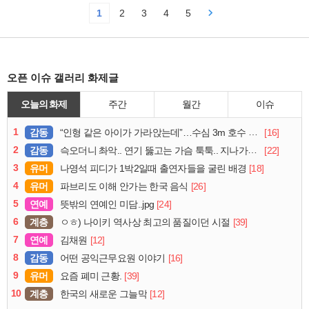
1
2
3
4
5
오픈 이슈 갤러리 화제글
오늘의 화제
주간
월간
이슈
1
감동
[16]
“인형 같은 아이가 가라앉는데”…수심 3m 호수 뛰어든 60대 의인
2
감동
[22]
슥오더니 촤악.. 연기 뚫고는 가슴 툭툭.. 지나가던 아재의 정체
3
유머
[18]
나영석 피디가 1박2일때 출연자들을 굴린 배경
4
유머
[26]
파브리도 이해 안가는 한국 음식
5
연예
[24]
뜻밖의 연예인 미담..jpg
6
계층
[39]
ㅇㅎ) 나이키 역사상 최고의 품질이던 시절
7
연예
[12]
김채원
8
감동
[16]
어떤 공익근무요원 이야기
9
유머
[39]
요즘 폐미 근황.
10
계층
[12]
한국의 새로운 그늘막