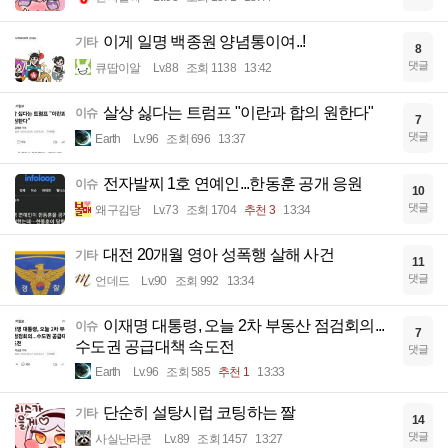
이게 일명 백종원 양념통이여..!
기타
8
댓글
큐땁이알
Lv.88
조회 1138
13:42
살상 싫다는 트럼프 "이란과 합의 원한다"
이슈
7
댓글
Earth
Lv.96
조회 696
13:37
전자발찌 1호 연예인...한동훈 공개 응원
이슈
10
댓글
왜구김당
Lv.73
조회 1704
추천 3
13:34
대전 20개월 영아 성폭행 살해 사건
기타
11
댓글
언데드
Lv.90
조회 992
13:34
이재명 대통령, 오늘 2차 부동산 점검회의...
이슈
7
수도권 공급대책 속도전
댓글
Earth
Lv.96
조회 585
추천 1
13:33
단순히 설탕시럽 코팅하는 짤
기타
14
댓글
사실난라쿤
Lv.89
조회 1457
13:27