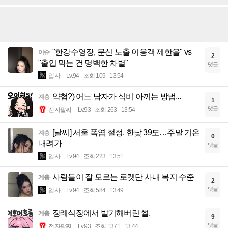
"한강수영장, 문신 노출 이용객 제한을" vs
이슈
2
"출입 막는 건 명백한 차별"
댓글
입사
Lv.94
조회 109
13:54
약혐?) 어느 남자가 식비 아끼는 방법...
계층
1
댓글
전자팔찌
Lv.93
조회 263
13:54
[날씨] 서울 폭염 절정, 한낮 39도…주말 기온
계층
0
내려가
댓글
입사
Lv.94
조회 223
13:51
사람들이 잘 모르는 로켓단 사내 복지 수준
계층
2
댓글
입사
Lv.94
조회 584
13:49
장례식장에서 발기해버린 썰.
계층
9
댓글
전자팔찌
Lv.93
조회 1371
13:44