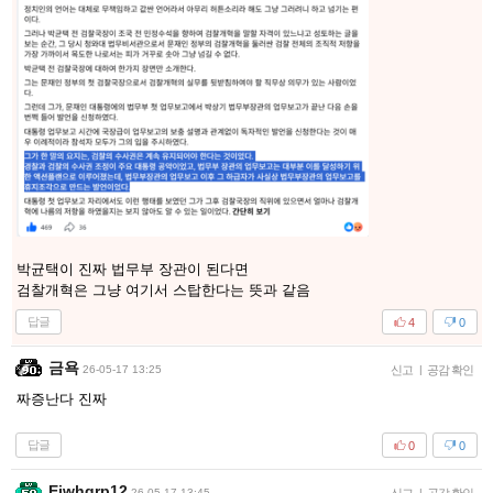
박균택이 진짜 법무부 장관이 된다면
검찰개혁은 그냥 여기서 스탑한다는 뜻과 같음
답글
4
0
금욕
26-05-17 13:25
신고
|
공감 확인
짜증난다 진짜
답글
0
0
Ejwhgrp12
26-05-17 13:45
|