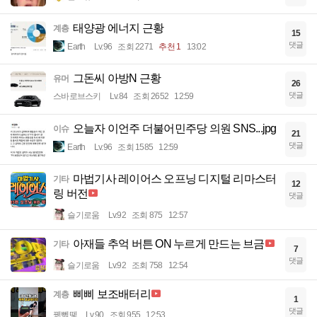
태양광 에너지 근황
계층
15
댓글
Earth
Lv.96
조회 2271
추천 1
13:02
그돈씨 아방N 근황
유머
26
댓글
스바로브스키
Lv.84
조회 2652
12:59
오늘자 이언주 더불어민주당 의원 SNS...jpg
이슈
21
댓글
Earth
Lv.96
조회 1585
12:59
마법기사 레이어스 오프닝 디지털 리마스터
기타
12
링 버전
댓글
슬기로움
Lv.92
조회 875
12:57
아재들 추억 버튼 ON 누르게 만드는 브금
기타
7
댓글
슬기로움
Lv.92
조회 758
12:54
삐삐 보조배터리
계층
1
댓글
꿻뻵뗗
Lv.90
조회 955
12:53