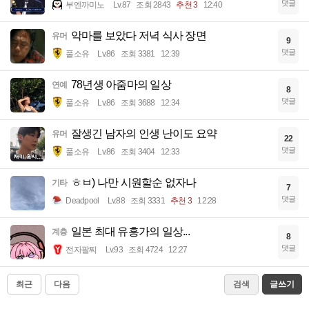
댓글
부엔까미노
Lv.87
조회 2843
추천 3
12:40
악마를 보았다 저녁 식사 장면
유머
9
댓글
풀소유
Lv.86
조회 3381
12:39
78년생 아줌마의 일상
연예
8
댓글
풀소유
Lv.86
조회 3688
12:34
잘생긴 남자의 인생 난이도 요약
유머
22
댓글
풀소유
Lv.86
조회 3404
12:33
ㅎㅂ) 나만 시원할순 없자나
기타
7
댓글
Deadpool
Lv.88
조회 3331
추천 3
12:28
일본 최대 유흥가의 일상...
계층
8
댓글
전자팔찌
Lv.93
조회 4724
12:27
최근
다음
검색
글쓰기