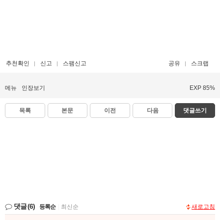
추천확인
신고
스팸신고
공유
스크랩
메뉴
인장보기
EXP 85%
목록
본문
이전
다음
댓글쓰기
댓글
(6)
등록순
|
최신순
새로고침