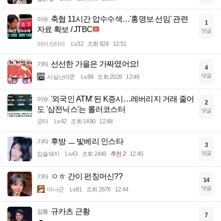
축협 11시간 압수수색…'홍명보 선임' 관련
이슈
1
자료 확보 / JTBC
댓글
아이스티이
Lv.32
조회 824
12:51
선선한 가을은 가짜였어요!
기타
4
댓글
사실난라쿤
Lv.89
조회 2028
12:49
'외국인 ATM' 된 K증시…레버리지 거래 줄어
이슈
2
도 '삼전닉스'는 롤러코스터
댓글
균터
Lv.42
조회 1490
12:48
후방 ㅡ 빛베리 인스타
기타
3
댓글
입술돼지
Lv.43
조회 2448
추천 2
12:45
ㅇㅎ 간이 펀칭머신??
기타
14
댓글
마나군
Lv.81
조회 2676
12:44
규카츠 근황
감동
7