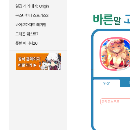
일곱 개의 대죄: Origin
몬스터헌터 스토리즈3
바이오하자드 레퀴엠
드래곤 퀘스트7
풋볼 매니저26
인장