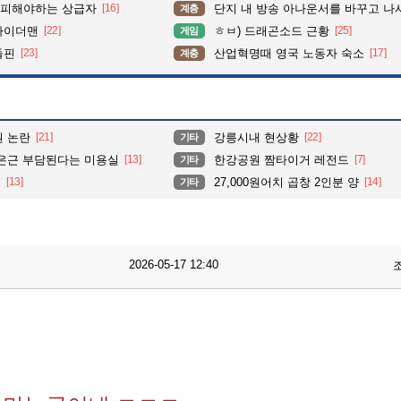
 피해야하는 상급자
[16]
단지 내 방송 아나운서를 바꾸고 나서 집중도가 확 올라갔다는 한 
계층
파이더맨
[22]
ㅎㅂ) 드래곤소드 근황
[25]
게임
돌핀
[23]
산업혁명때 영국 노동자 숙소
[17]
계층
원 논란
[21]
강릉시내 현상황
[22]
기타
 은근 부담된다는 미용실
[13]
한강공원 짬타이거 레전드
[7]
기타
유
[13]
27,000원어치 곱창 2인분 양
[14]
기타
2026-05-17 12:40