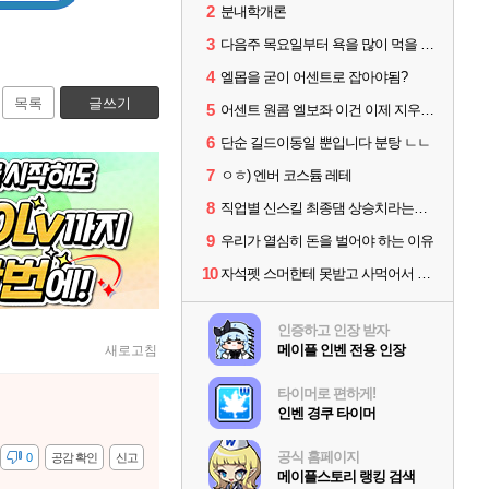
2
분내학개론
3
다음주 목요일부터 욕을 많이 먹을 거 같은 기분이 들어
4
엘몹을 굳이 어센트로 잡아야됨?
목록
글쓰기
5
어센트 원콤 엘보좌 이건 이제 지우셔야할듯
6
단순 길드이동일 뿐입니다 분탕 ㄴㄴ
7
ㅇㅎ) 엔버 코스튬 레테
8
직업별 신스킬 최종댐 상승치라는데 이거 진짜임?
9
우리가 열심히 돈을 벌어야 하는 이유
10
자석펫 스머한테 못받고 사먹어서 긁힘?
인증하고 인장 받자
메이플 인벤 전용 인장
새로고침
타이머로 편하게!
인벤 경쿠 타이머
공식 홈페이지
감
0
공감 확인
신고
메이플스토리 랭킹 검색