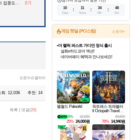
참가자 모집까지 남은 기간
아파트의 안내방송
[17]
10
11
34
46
Days
Hours
Min
Sec
게임 핫딜 (PC/스팀)
스토어+
더 렐릭 퍼스트 가디언 정식 출시
설화x하드코어 액션!
네이버페이 혜택과 만나보세요!
인벤게임즈 8월 특별 할인!
드래곤소드: 어웨이크닝 입점!
문명 7 특별 할인!
마블 투혼 파이팅 소울즈 정식출시!
귀무자: 검의 길 예약 판매 중!
비스트 오브 리인카네이션 정식 출시!
커세어 코브 출시 기념 할인!
베데스다 40주년 기념 할인 중!
캡콤 프렌차이즈 할인 진행 중!
캡콤 일부 상품 상시 할인
스타워즈 은하계 레이서
로블록스 기프트 카드 공식 입점
인기 퍼블리셔 모음!
스팀으로 만나는 드래곤소드!
조선&고려 DLC 출시 예정
마블 히어로 총 출동&화려한 격투!
10% 할인과
게임프릭 신작 IP
해적'섬'을 발전시키자!
베데스다의 명작들을
몬헌, 바하 등 인기 IP를
몬헌 와일즈 & 드래곤즈 도그마2
인벤게임즈에서 10% 추가 적립
Robux를 가장 안전하고
최대 90% 할인가를 만나보세요!
네이버혜택과 함께 만나보세요!
50%할인&추가 적립까지!
네이버 포인트 혜택까지!
이니&베니 혜택까지!
네이버 혜택가와 함께 예약하세요!
할인&네이버혜택으로 만나보세요!
40주년 프로모션으로 만나보세요!
할인가에 만나보세요!
일부 에디션 상시 할인!
혜택으로 예약 판매 중
편안하게 충전하세요
오픈이슈갤러리
조회:
12,036
추천:
14
팰월드 Palworld
옥토패스 트래블러
목록
|
댓글(
20
)
II Octopath Traveler I
I
5%
32,000
49,800
25%
24,000원
70%
14,940원