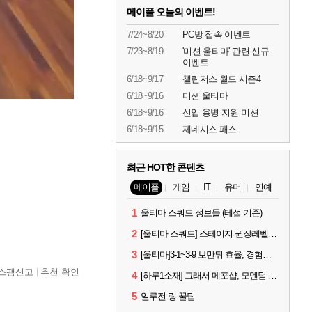
메이플 오늘의 이벤트!
7/24~8/20
PC방 접속 이벤트
7/23~8/19
'미션 울티마' 관련 신규
이벤트
6/18~9/17
챌린저스 월드 시즌4
6/18~9/16
미션 울티마
6/18~9/16
신입 용병 지원 미션
6/18~9/15
제네시스 패스
최근 HOT한 콘텐츠
메이플
게임
IT
유머
연예
1
울티마 스쿼드 정보들 (테섭 기준)
2
[울티마 스쿼드] 스테이지 권장레벨, 잠재옵션표, 스킬퍼뎀, 장비 리스트 및 능력치 공유
3
[울티마]3-1~3-9 보만튀 효율, 경험치 공략 및 소소한 컨트롤 팁
스팸신고
추천 확인
4
[하루1소재] 그래서 메포샵, 모멘텀 효율 얼마나 좋음?
5
일루전 링 꿀팁