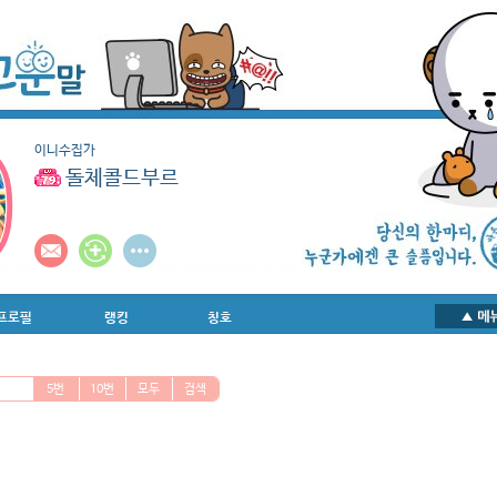
이니수집가
돌체콜드부르
프로필
랭킹
칭호
5번
10번
모두
검색