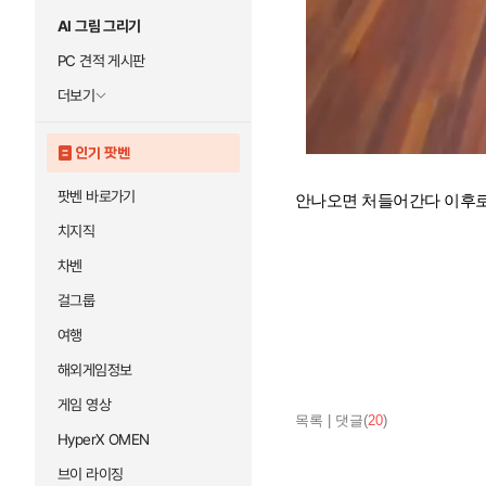
AI 그림 그리기
PC 견적 게시판
더보기
인기 팟벤
팟벤 바로가기
안나오면 처들어간다 이후로
치지직
차벤
걸그룹
여행
해외게임정보
게임 영상
목록
|
댓글(
20
)
HyperX OMEN
브이 라이징