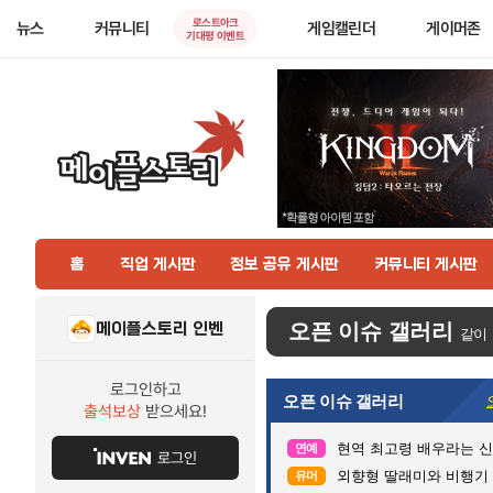
로스트아크
뉴스
커뮤니티
게임캘린더
게이머존
기대평 이벤트
홈
직업 게시판
정보 공유 게시판
커뮤니티 게시판
메이플스토리 인벤
오픈 이슈 갤러리
같이
로그인하고
오픈 이슈 갤러리
출석보상
받으세요!
현역 최고령 배우라는 신구
연예
로그인
외향형 딸래미와 비행기 
유머