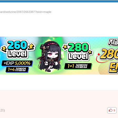
board/webzine/2097/2663387?iskin=maple
:21)
공감
비공
9