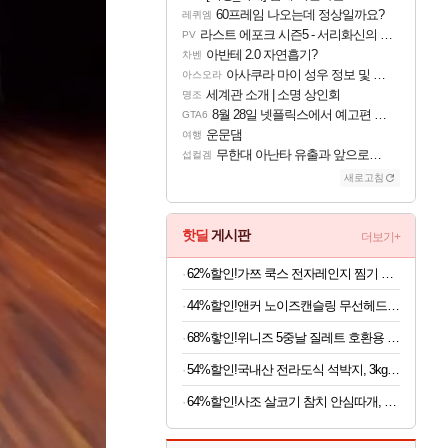
60프레임 나오는데 정상일까요?
레퀴엠
라스트 에포크 시즌5 - 서리화신의 분노 티저
PV
아반테 2.0 자연흡기?
차벤
아사쿠라 마이 성우 정보 및 주요 필모
아스오라
세계관 소개 | 소명 상인회
명조
8월 28일 넷플릭스에서 예고편 공개 예정
GTA6
운문댐
여행
무한대 아난타 유출과 앞으로의 예상 (루머)
섭컬겜
새로고침
핫딜
게시판
더보기+
62%할인!가쯔 쿡스 전자레인지 찜기 라면용기 특대, 다크그레이, 1L, 2개
44%할인!앤커 노이즈캔슬링 무선헤드폰 A3040
68%핳인!위니즈 5중날 질레트 호환용 면도기날 세트, 면도기 1개 + 면도날 12개입
54%할인!국내산 전라도식 석박지, 3kg, 1개
64%할인!사조 살코기 참치 안심따개, 85g, 10개