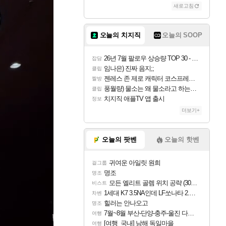
새로고침
오늘의 치지직
오늘의 SOOP
26년 7월 팔로우 상승량 TOP 30 - 월간 치지직
잡담
임나은) 진짜 음지;;
클립
젠레스 존 제로 캐릭터 코스프레한 꽁주
짤방
풍월량) 물소는 왜 물소라고 하는거야? 아! 그만 ㅋㅋ
클립
치지직 애플TV 앱 출시
정보
더보기+
오늘의 팟벤
오늘의 핫벤
귀여운 아일릿 원희
걸그룹
명조
명조
모든 엘리트 골렘 위치 공략 (30개) - 방랑 결투가
비스트
1세대 K7 3.5NA인데 LF쏘나타 2.0NA 기변하면 유류비 절약이 얼마나 될까요..?
차벤
힐러는 안나오고
명조
7월~8월 부산-단양-충주-울진 다녀왔어요~
여행
[여행_국내] 남해 독일마을
여행