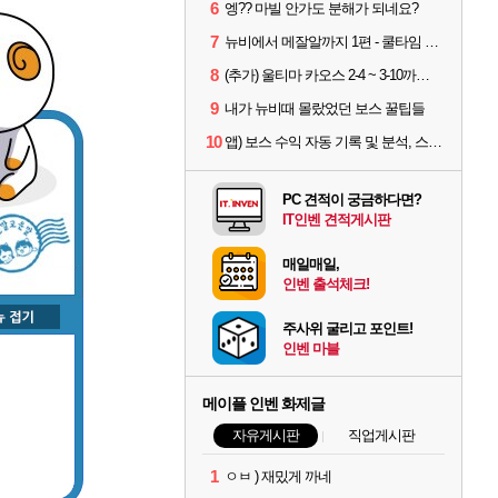
6
엥?? 마빌 안가도 분해가 되네요?
7
뉴비에서 메잘알까지 1편 - 쿨타임 시스템
8
(추가) 울티마 카오스 2-4 ~ 3-10까지 공략 스펙 및 팁 공유
9
내가 뉴비때 몰랐었던 보스 꿀팁들
10
앱) 보스 수익 자동 기록 및 분석, 스케줄러 알림
PC 견적이 궁금하다면?
IT인벤 견적게시판
매일매일,
인벤 출석체크!
주사위 굴리고 포인트!
인벤 마블
메이플 인벤 화제글
자유게시판
직업게시판
1
ㅇㅂ ) 재밌게 까네