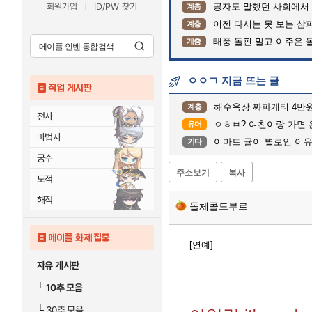
회원가입
ID/PW 찾기
공자도 말했던 사회에서
계층
이젠 다시는 못 보는 삼
계층
태풍 돌핀 말고 이주은 
계층
ㅇㅇㄱ 지금 뜨는 글
직업 게시판
해수욕장 짜파게티 4만
계층
전사
ㅇㅎㅂ? 여친이랑 가면
유머
마법사
이마트 귤이 별로인 이
기타
궁수
주소보기
복사
도적
해적
돌체콜드부르
메이플 화제 집중
[연예]
자유 게시판
└
10추 모음
└
30추 모음