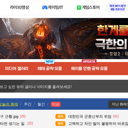
최대 90% 할인
라이브/영상
게이밍/IT
게임스토어
8월 프로모션
미디어 갤러리
레테 공략 모음
메이플 인벤 공략 모음
 보고 싶은 유머 글이나 이미지를 올려보세요!
오늘의 화제
주간
월간
이슈
지난 화제
 근황.jpg
[26]
대한민국 군종신부의 위엄
[42]
유머
타면 생기는 일.
[25]
고백하고 차인 딸이 불평하자 바로
유머