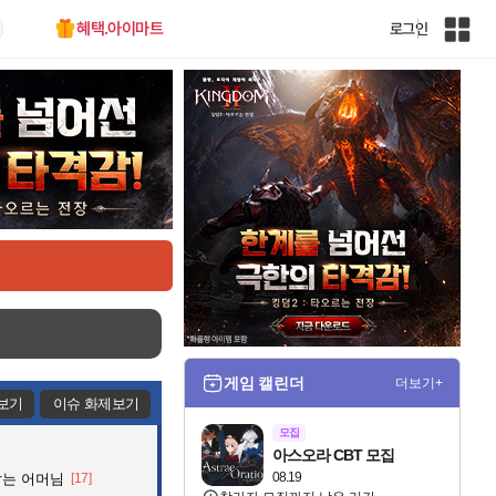
혜택.아이마트
로그인
인
벤
전
체
사
이
트
맵
게임 캘린더
더보기+
보기
이슈 화제보기
모집
아스오라 CBT 모집
08.19
잡는 어머님
[17]