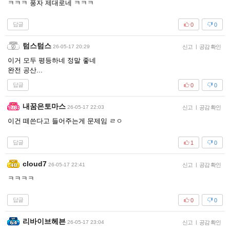
ㅋㅋㅋ 풍자 제대로네 ㅋㅋㅋ
답글
0
0
텀스텀스
26-05-17 20:29
신고
|
공감 확인
이거 모두 평등하네 정말 좋네
완전 공산...
답글
0
0
내꿈은토마스
26-05-17 22:03
신고
|
공감 확인
이건 떼쓴다고 들어주는게 문제임 ㄹㅇ
답글
1
0
cloud7
26-05-17 22:41
신고
|
공감 확인
ㅋㅋㅋㅋ
답글
0
0
리바이브헤븐
26-05-17 23:04
신고
|
공감 확인