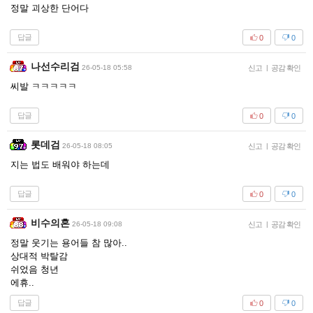
정말 괴상한 단어다
답글
0
0
나선수리검
26-05-18 05:58
신고
|
공감 확인
씨발 ㅋㅋㅋㅋㅋ
답글
0
0
롯데검
26-05-18 08:05
신고
|
공감 확인
지는 법도 배워야 하는데
답글
0
0
비수의혼
26-05-18 09:08
신고
|
공감 확인
정말 웃기는 용어들 참 많아..
상대적 박탈감
쉬었음 청년
에휴..
답글
0
0