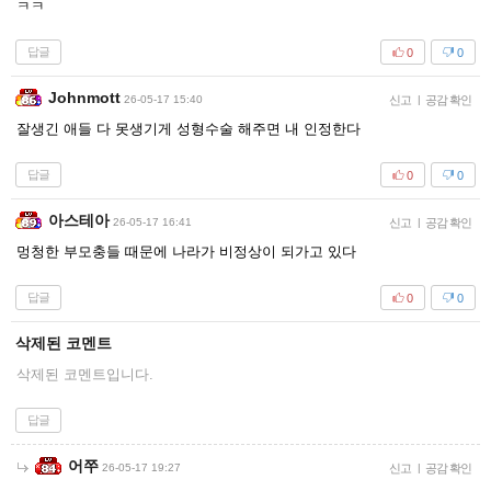
ㅋㅋ
답글
0
0
Johnmott
26-05-17 15:40
신고
|
공감 확인
잘생긴 애들 다 못생기게 성형수술 해주면 내 인정한다
답글
0
0
아스테아
26-05-17 16:41
신고
|
공감 확인
멍청한 부모충들 때문에 나라가 비정상이 되가고 있다
답글
0
0
삭제된 코멘트
삭제된 코멘트입니다.
답글
어쭈
26-05-17 19:27
신고
|
공감 확인