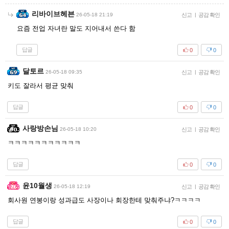
리바이브헤븐
26-05-18 21:19
신고
|
공감 확인
요즘 전업 자녀란 말도 지어내서 쓴다 함
답글
0
0
달토르
26-05-18 09:35
신고
|
공감 확인
키도 잘라서 평균 맞춰
답글
0
0
사랑방손님
26-05-18 10:20
신고
|
공감 확인
ㅋㅋㅋㅋㅋㅋㅋㅋㅋㅋㅋ
답글
0
0
윤10월생
26-05-18 12:19
신고
|
공감 확인
회사원 연봉이랑 성과급도 사장이나 회장한테 맞춰주냐?ㅋㅋㅋㅋ
답글
0
0