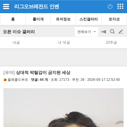
리그오브레전드
인벤
홈
롤이게
유저정보
스킨갤러리
포지션
오픈 이슈 갤러리
전체보기
공
검
글
지
색
내글
내 댓글
10추글
on/off
쓰
기
[유머]
상대적 박탈감이 금지된 세상
돌체콜드부르
댓글: 44 개
조회:
17173
추천:
26
2026-05-17 12:52:40