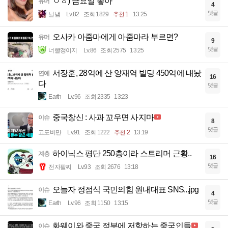
ㅇㅎ) 금요일 좋아
유머
4
댓글
닐냄
Lv.82
조회 1829
추천 1
13:25
오사카 아줌마에게 아줌마라 부르면?
유머
9
댓글
너빨갱이지
Lv.86
조회 2575
13:25
서장훈, 28억에 산 양재역 빌딩 450억에 내놨
연예
16
다
댓글
Earth
Lv.96
조회 2335
13:23
중국창신 : 사과 꼬우면 사지마
이슈
8
댓글
고도비만
Lv.91
조회 1222
추천 2
13:19
하이닉스 평단 250층이라 스트리머 근황..
계층
16
댓글
전자팔찌
Lv.93
조회 2676
13:18
오늘자 정점식 국민의힘 원내대표 SNS...jpg
이슈
4
댓글
Earth
Lv.96
조회 1150
13:15
화웨이와 중국 정부에 저항하는 중국인들
이슈