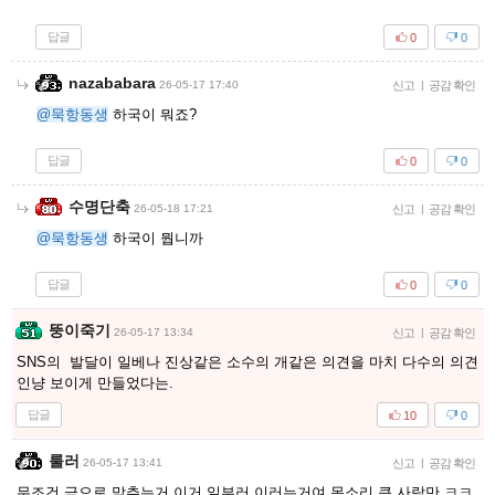
답글
0
0
nazababara
26-05-17 17:40
신고
|
공감 확인
@묵항동생
하국이 뭐죠?
답글
0
0
수명단축
26-05-18 17:21
신고
|
공감 확인
@묵항동생
하국이 뭡니까
답글
0
0
뚱이죽기
26-05-17 13:34
신고
|
공감 확인
SNS의 발달이 일베나 진상같은 소수의 개같은 의견을 마치 다수의 의견
인냥 보이게 만들었다는.
답글
10
0
룰러
26-05-17 13:41
신고
|
공감 확인
무조건 극으로 맞추는거 이거 일부러 이러는거여.목소리 큰 사람만 ㅋㅋ