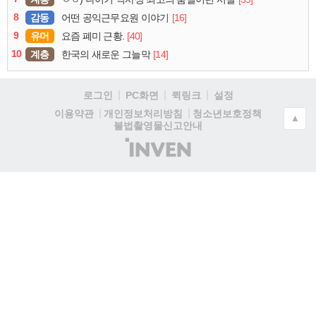
8
감동
[16]
어떤 공익근무요원 이야기
9
유머
[40]
요즘 폐미 근황.
10
계층
[14]
한국의 새로운 그늘막
로그인
PC화면
퀵링크
설정
청소년보호정책
이용약관
개인정보처리방침
▲
불법촬영물신고안내
(주)
인
벤