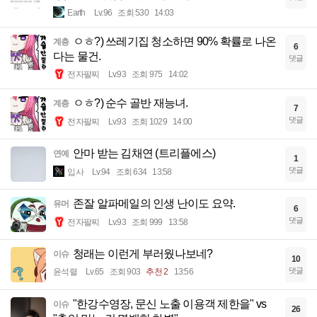
Earth
Lv.96
조회 530
14:03
ㅇㅎ?) 쓰레기집 청소하면 90% 확률로 나온
계층
6
다는 물건.
댓글
전자팔찌
Lv.93
조회 975
14:02
ㅇㅎ?) 순수 골반 재능녀.
계층
7
댓글
전자팔찌
Lv.93
조회 1029
14:00
안마 받는 김채연 (트리플에스)
연예
1
댓글
입사
Lv.94
조회 634
13:58
존잘 알파메일의 인생 난이도 요약.
유머
6
댓글
전자팔찌
Lv.93
조회 999
13:58
청래는 이런게 부러웠나보네?
이슈
10
댓글
윤석렬
Lv.65
조회 903
추천 2
13:56
"한강수영장, 문신 노출 이용객 제한을" vs
이슈
26