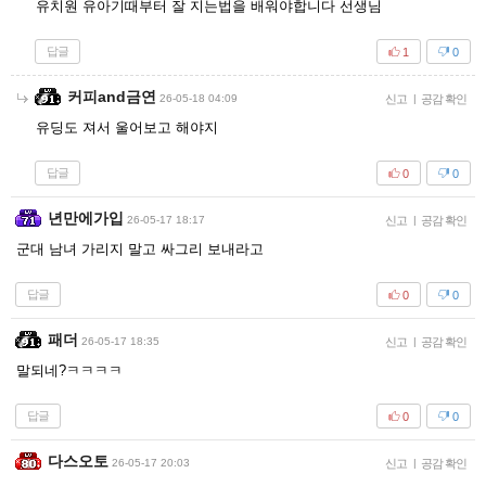
유치원 유아기때부터 잘 지는법을 배워야합니다 선생님
답글
1
0
커피and금연
26-05-18 04:09
신고
|
공감 확인
유딩도 져서 울어보고 해야지
답글
0
0
년만에가입
26-05-17 18:17
신고
|
공감 확인
군대 남녀 가리지 말고 싸그리 보내라고
답글
0
0
패더
26-05-17 18:35
신고
|
공감 확인
말되네?ㅋㅋㅋㅋ
답글
0
0
다스오토
26-05-17 20:03
신고
|
공감 확인