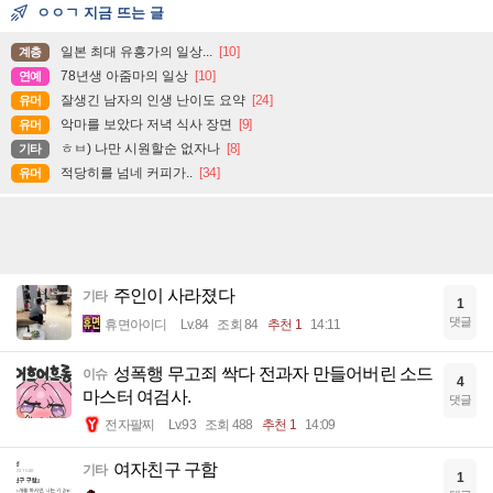
ㅇㅇㄱ 지금 뜨는 글
일본 최대 유흥가의 일상...
[10]
계층
78년생 아줌마의 일상
[10]
연예
잘생긴 남자의 인생 난이도 요약
[24]
유머
악마를 보았다 저녁 식사 장면
[9]
유머
ㅎㅂ) 나만 시원할순 없자나
[8]
기타
적당히를 넘네 커피가..
[34]
유머
주인이 사라졌다
기타
1
댓글
휴면아이디
Lv.84
조회 84
추천 1
14:11
성폭행 무고죄 싹다 전과자 만들어버린 소드
이슈
4
마스터 여검사.
댓글
전자팔찌
Lv.93
조회 488
추천 1
14:09
여자친구 구함
기타
1