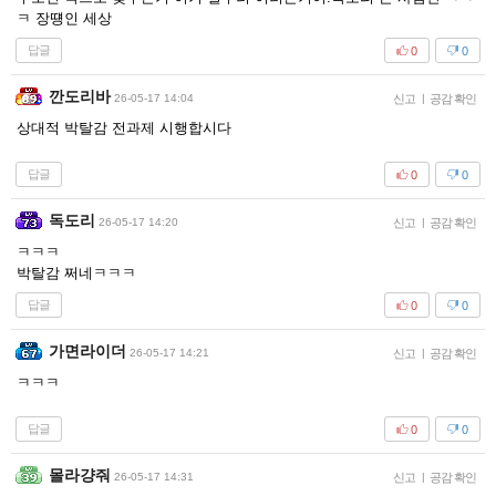
ㅋ 장떙인 세상
답글
0
0
깐도리바
26-05-17 14:04
신고
|
공감 확인
상대적 박탈감 전과제 시행합시다
답글
0
0
독도리
26-05-17 14:20
신고
|
공감 확인
ㅋㅋㅋ
박탈감 쩌네ㅋㅋㅋ
답글
0
0
가면라이더
26-05-17 14:21
신고
|
공감 확인
ㅋㅋㅋ
답글
0
0
몰라걍줘
26-05-17 14:31
신고
|
공감 확인