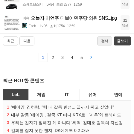
댓글
스바로브스키
Lv.84
조회 2877
12:59
오늘자 이언주 더불어민주당 의원 SNS...jpg
이슈
21
댓글
Earth
Lv.96
조회 1754
12:59
최근
다음
검색
글쓰기
1
2
3
4
5
최근 HOT한 콘텐츠
LoL
게임
IT
유머
연예
1
'에이밍' 김하람, "팀 내 갈등 반성... 끝까지 뛰고 싶었다"
2
내부 갈등 '에이밍', 결국 KT 떠나 KRX로...'지우'와 트레이드
3
우리는 갑자기 잘해진 게 아니다 '씨맥' 김대호 감독의 자신감
4
갈피를 잡지 못한 젠지, DK에게도 0:2 패배