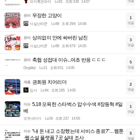
댓글
파이혹은파어
Lv.91
조회 330
14:07
무장한 고양이
유머
1
댓글
사실난라쿤
Lv.89
조회 299
14:06
상의없이 안에 싸버린 남친
유머
3
댓글
사실난라쿤
Lv.89
조회 678
14:05
축협 성접대 이슈...여초 반응 ㄷㄷㄷ
유머
5
댓글
Dogdrip
Lv.21
조회 651
14:05
권희원 치어리더
계층
2
댓글
입사
Lv.94
조회 285
14:05
5.18 모욕한 스타벅스 압수수색 #장동혁 #일
이슈
1
베
댓글
조졋네이거
Lv.36
조회 237
14:05
“내 돈 내고 소장했는데 서비스 종료?”…웹툰
이슈
5
·웹소설 플랫폼 7곳 실태 조사
댓글