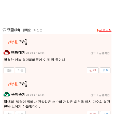
댓글
(44)
등록순
|
최신순
새로고침
삐형대지
26-05-17 12:54
신고
|
공감 확인
멍청한 년놈 몇마리때문에 이게 뭔 꼴이냐
답글
이동
49
0
뚱이죽기
26-05-17 13:34
신고
|
공감 확인
SNS의 발달이 일베나 진상같은 소수의 개같은 의견을 마치 다수의 의견
인냥 보이게 만들었다는.
답글
이동
10
0