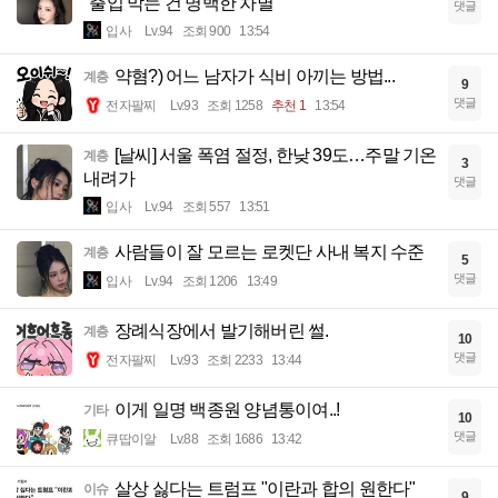
"출입 막는 건 명백한 차별"
댓글
입사
Lv.94
조회 900
13:54
약혐?) 어느 남자가 식비 아끼는 방법...
계층
9
댓글
전자팔찌
Lv.93
조회 1258
추천 1
13:54
[날씨] 서울 폭염 절정, 한낮 39도…주말 기온
계층
3
내려가
댓글
입사
Lv.94
조회 557
13:51
사람들이 잘 모르는 로켓단 사내 복지 수준
계층
5
댓글
입사
Lv.94
조회 1206
13:49
장례식장에서 발기해버린 썰.
계층
10
댓글
전자팔찌
Lv.93
조회 2233
13:44
이게 일명 백종원 양념통이여..!
기타
10
댓글
큐땁이알
Lv.88
조회 1686
13:42
살상 싫다는 트럼프 "이란과 합의 원한다"
이슈
9