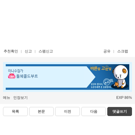
추천확인
신고
스팸신고
공유
스크랩
이니수집가
돌체콜드부르
메뉴
인장보기
EXP 86%
목록
본문
이전
다음
댓글쓰기