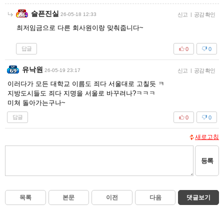
슬픈진실
26-05-18 12:33
신고
|
공감 확인
최저임금으로 다른 회사원이랑 맞춰줍니다~
답글
0
0
유낙원
26-05-19 23:17
신고
|
공감 확인
이러다가 모든 대학교 이름도 죄다 서울대로 고칠듯 ㅋ
지방도시들도 죄다 지명을 서울로 바꾸려나?ㅋㅋㅋ
미쳐 돌아가는구나~
답글
0
0
새로고침
등록
목록
본문
이전
다음
댓글보기