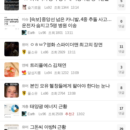
5
댓글
슬기로움
Lv.92
조회 1344
13:14
[속보] 중앙선 넘은 카니발, 4중 추돌 사고…
이슈
0
운전자 숨지고 5명 병원 이송
댓글
Earth
Lv.96
조회 1801
13:11
ㅇㅎㅂ? 영화 스파이더맨 최고의 장면
유머
11
댓글
풀소유
Lv.86
조회 2929
13:11
트리플에스 김채연
연예
3
댓글
달섭지롱
Lv.94
조회 1232
13:09
본인 모유 헬창들에게 팔아야 한다는 눈나
유머
8
댓글
풀소유
Lv.86
조회 2764
13:08
태양광 에너지 근황
계층
17
댓글
Earth
Lv.96
조회 2509
추천 2
13:02
그돈씨 아방N 근황
유머
29