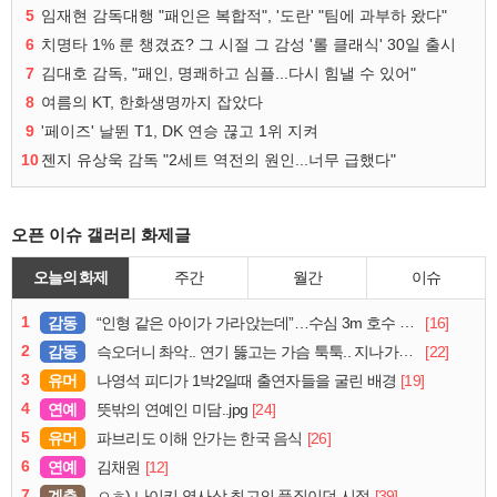
5
임재현 감독대행 "패인은 복합적", '도란' "팀에 과부하 왔다"
6
치명타 1% 룬 챙겼죠? 그 시절 그 감성 '롤 클래식' 30일 출시
7
김대호 감독, "패인, 명쾌하고 심플...다시 힘낼 수 있어"
8
여름의 KT, 한화생명까지 잡았다
9
'페이즈' 날뛴 T1, DK 연승 끊고 1위 지켜
10
젠지 유상욱 감독 "2세트 역전의 원인...너무 급했다"
오픈 이슈 갤러리 화제글
오늘의 화제
주간
월간
이슈
1
감동
[16]
“인형 같은 아이가 가라앉는데”…수심 3m 호수 뛰어든 60대 의인
2
감동
[22]
슥오더니 촤악.. 연기 뚫고는 가슴 툭툭.. 지나가던 아재의 정체
3
유머
[19]
나영석 피디가 1박2일때 출연자들을 굴린 배경
4
연예
[24]
뜻밖의 연예인 미담..jpg
5
유머
[26]
파브리도 이해 안가는 한국 음식
6
연예
[12]
김채원
7
계층
[39]
ㅇㅎ) 나이키 역사상 최고의 품질이던 시절