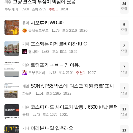
그냥 코스피 투심이 박살이 났음.
계층
34
댓글
부두개미
Lv.60
조회 2759
추천 1
10:31
시오후키 WD-40
유머
5
댓글
돌체콜드부르
Lv.79
조회 2116
10:30
포스쩌는 아제르바이잔 KFC
기타
2
댓글
옆사마
Lv.87
조회 1511
10:29
트럼프가 ㅅㅂㄴ 인 이유.
이슈
7
댓글
두부두꺼비
Lv.78
조회 2104
추천 1
10:27
SONY, PS5 박스에 '디스크 지원 종료' 표시
게임
3
댓글
파노키
Lv.51
조회 1265
10:22
코스피 매도 사이드카 발동…6300 반납 문턱
이슈
13
댓글
균터
Lv.42
조회 1675
10:21
여러분 내일 입추래요
기타
13