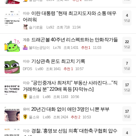
이란 대통령 "현재 최고지도자와 소통 매우
이슈
4
어려워
댓글
슬기로움
Lv.92
조회 718
11:04
드래곤볼 40주년 리스펙트하는 만화작가들
계층
22
댓글
불타는궁딩이
Lv.76
조회 1431
추천 1
11:03
기상관측 온도 최고치 기록
이슈
7
댓글
DFDS
Lv.80
조회 1641
추천 1
10:57
"공인중개사 최저치" 부동산 사라진다…"직
이슈
17
거래하실 분" 220배 폭등 [자막뉴스]
댓글
풀소유
Lv.86
조회 1183
10:56
20년간 대화 없이 애만 3명인 니뽄 부부
유머
17
댓글
풀소유
Lv.86
조회 2424
추천 2
10:53
경찰, '홍명보 선임 의혹' 대한축구협회 압수
이슈
4