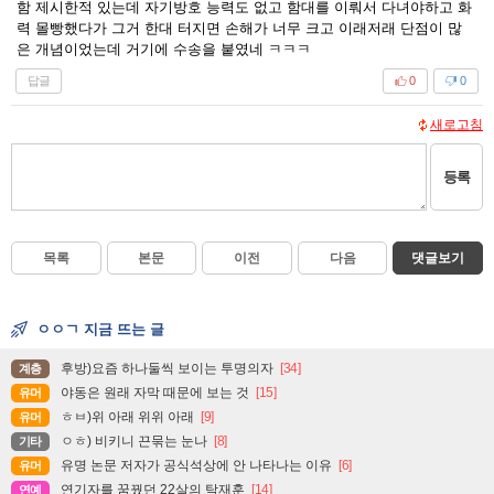
함 제시한적 있는데 자기방호 능력도 없고 함대를 이뤄서 다녀야하고 화
력 몰빵했다가 그거 한대 터지면 손해가 너무 크고 이래저래 단점이 많
은 개념이었는데 거기에 수송을 붙였네 ㅋㅋㅋ
답글
0
0
새로고침
등록
목록
본문
이전
다음
댓글보기
ㅇㅇㄱ 지금 뜨는 글
후방)요즘 하나둘씩 보이는 투명의자
[34]
계층
야동은 원래 자막 때문에 보는 것
[15]
유머
ㅎㅂ)위 아래 위위 아래
[9]
유머
ㅇㅎ) 비키니 끈묶는 눈나
[8]
기타
유명 논문 저자가 공식석상에 안 나타나는 이유
[6]
유머
연기자를 꿈꿨던 22살의 탁재훈
[14]
연예