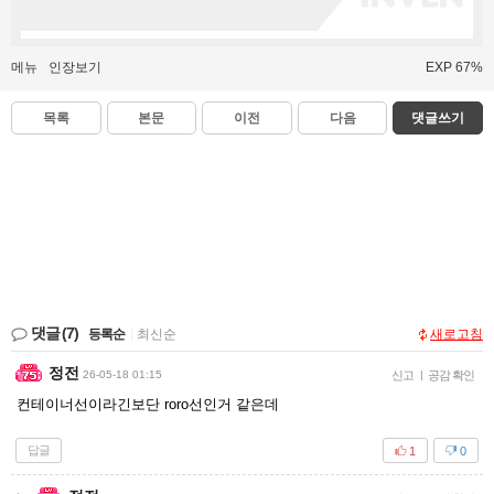
메뉴
인장보기
EXP 67%
목록
본문
이전
다음
댓글쓰기
댓글
(7)
등록순
|
최신순
새로고침
정전
26-05-18 01:15
신고
|
공감 확인
컨테이너선이라긴보단 roro선인거 같은데
답글
1
0