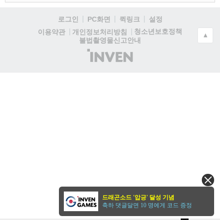
로그인
PC화면
퀵링크
설정
청소년보호정책
이용약관
개인정보처리방침
▲
불법촬영물신고안내
(주)
인
벤
드래곤소드 '압긍' 달성 기념
축하 댓글달면 10 명에게 코드 증정