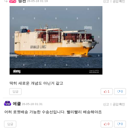
정전
26-05-18 01:19
신고
|
공감 확인
딱히 새로운 개념도 아닌거 같고
답글
1
0
에클
26-05-18 01:31
신고
|
공감 확인
어허 로켓배송 가능한 수송선입니다. 빨리빨리 배송해야죠
답글
0
0