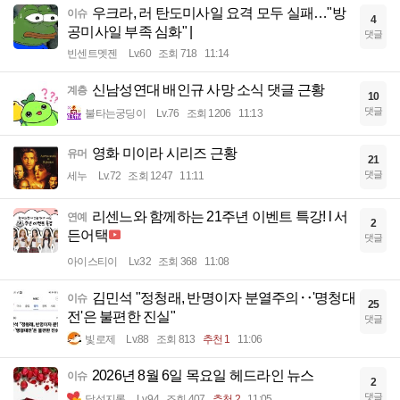
우크라, 러 탄도미사일 요격 모두 실패…"방
이슈
4
공미사일 부족 심화" |
댓글
빈센트멧젠
Lv.60
조회 718
11:14
신남성연대 배인규 사망 소식 댓글 근황
계층
10
댓글
불타는궁딩이
Lv.76
조회 1206
11:13
영화 미이라 시리즈 근황
유머
21
댓글
세누
Lv.72
조회 1247
11:11
리센느와 함께하는 21주년 이벤트 특강! l 서
연예
2
든어택
댓글
아이스티이
Lv.32
조회 368
11:08
김민석 "정청래, 반명이자 분열주의‥'명청대
이슈
25
전'은 불편한 진실"
댓글
빛로제
Lv.88
조회 813
추천 1
11:06
2026년 8월 6일 목요일 헤드라인 뉴스
이슈
2
댓글
달섭지롱
Lv.94
조회 407
추천 2
11:05