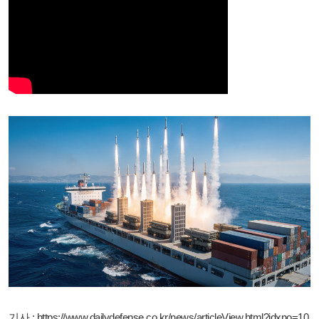
기사 : https://www.dailydefense.co.kr/news/articleView.html?idxno=10