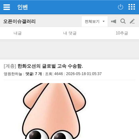
인벤
오픈이슈갤러리
전체보기
공
검
글
지
색
내글
내 댓글
10추글
on/off
쓰
기
[계층]
한화오션의 글로벌 고속 수송함.
영원한하늘
댓글: 7 개
조회:
4646
2026-05-18 01:05:37