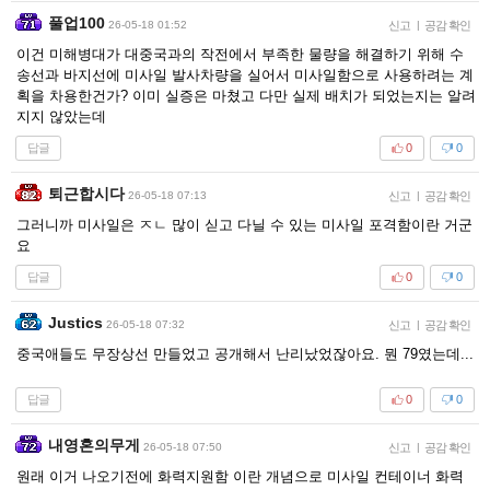
풀업100
26-05-18 01:52
신고
|
공감 확인
이건 미해병대가 대중국과의 작전에서 부족한 물량을 해결하기 위해 수
송선과 바지선에 미사일 발사차량을 실어서 미사일함으로 사용하려는 계
획을 차용한건가? 이미 실증은 마쳤고 다만 실제 배치가 되었는지는 알려
지지 않았는데
답글
0
0
퇴근합시다
26-05-18 07:13
신고
|
공감 확인
그러니까 미사일은 ㅈㄴ 많이 싣고 다닐 수 있는 미사일 포격함이란 거군
요
답글
0
0
Justics
26-05-18 07:32
신고
|
공감 확인
중국애들도 무장상선 만들었고 공개해서 난리났었잖아요. 뭔 79였는데...
답글
0
0
내영혼의무게
26-05-18 07:50
신고
|
공감 확인
원래 이거 나오기전에 화력지원함 이란 개념으로 미사일 컨테이너 화력