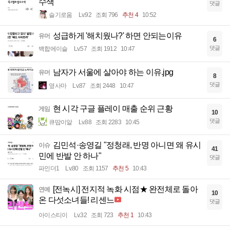
수색
댓글
슬기로움
Lv.92
조회 796
추천 4
10:52
성급하게 '해치웠나?' 하면 안되는이유
유머
6
댓글
백합에이슬
Lv.57
조회 1912
10:47
남자가 서울에 살아야 하는 이유.jpg
유머
8
댓글
옆사마
Lv.87
조회 2448
10:47
현 시각 구글 플레이 매출 순위 근황
게임
10
댓글
큐땁이알
Lv.88
조회 2283
10:45
김민석·송영길 "정청래, 반명 아니면 왜 유시
이슈
41
민에 반발 안 하나"
댓글
파인더1
Lv.80
조회 1157
추천 5
10:43
[전녹시] 전지적 녹화 시점★ 완전체로 돌아
연예
10
온 다섯소녀들! 리센느
댓글
아이스티이
Lv.32
조회 723
추천 1
10:43