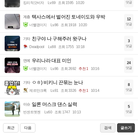
댓글
킹리적갓비자
Lv.69
조회 1595
10:20
텍사스에서 벌어진 토네이도와 우박
계층
12
댓글
너빨갱이지
Lv.86
조회 1918
10:20
친구야 나 구해주러 왓구나
기타
3
댓글
Deadpool
Lv.88
조회 1755
10:18
우리나라 대표 미인
연예
24
댓글
너빨갱이지
Lv.86
조회 2692
추천 1
10:16
ㅇㅎ) 비키니 끈묶는 눈나
기타
8
댓글
제르만크록
Lv.81
조회 3326
추천 1
10:14
일론 머스크 댄스 실력
이슈
5
댓글
빈센트멧젠
Lv.60
조회 1747
10:13
최근
다음
검색
글쓰기