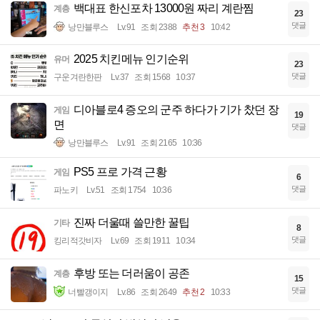
백대표 한신포차 13000원 짜리 계란찜
계층
23
댓글
낭만블루스
Lv.91
조회 2388
추천 3
10:42
2025 치킨메뉴 인기순위
유머
23
댓글
구운겨란한판
Lv.37
조회 1568
10:37
디아블로4 증오의 군주 하다가 기가 찼던 장
게임
19
면
댓글
낭만블루스
Lv.91
조회 2165
10:36
PS5 프로 가격 근황
게임
6
댓글
파노키
Lv.51
조회 1754
10:36
진짜 더울때 쓸만한 꿀팁
기타
8
댓글
킹리적갓비자
Lv.69
조회 1911
10:34
후방 또는 더러움이 공존
계층
15
댓글
너빨갱이지
Lv.86
조회 2649
추천 2
10:33