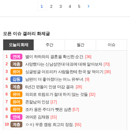
1
2
3
4
5
오픈 이슈 갤러리 화제글
오늘의 화제
주간
월간
이슈
1
연예
[36]
별이 하하와의 결혼을 확신한 순간.
2
계층
[70]
사망했다는 신남성연대 대표에 대해 알아보자
3
유머
[38]
싱글벙글 아프리카 사람들한테 한국 쌀 먹이기
4
감동
[9]
남편이 더 좋아졌다는 어느 유부녀.
5
계층
[28]
6년간 편돌이 인생 마감 결과.
6
유머
[32]
의외로 트럼프가 절대 하지 않는 것들
7
유머
[17]
존잘남의 인성
8
유머
[57]
조카 용돈 주다가 뺏은 삼촌
9
연예
[15]
귀여운 김채원
10
계층
[55]
ㅇㅎ) 우중 캠핑 최고의 장점.