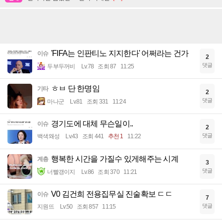
'FIFA는 인판티노 지지한다' 어쩌라는 건가
이슈
2
댓글
두부두꺼비
Lv.78
조회 87
11:25
ㅎㅂ 단 한명임
기타
2
댓글
마나군
Lv.81
조회 331
11:24
경기도에 대체 무슨일이..
이슈
2
댓글
백색왜성
Lv.43
조회 441
추천 1
11:22
행복한 시간을 가질수 있게해주는 시계
계층
3
댓글
너빨갱이지
Lv.86
조회 370
11:21
V0 김건희 전용집무실 진술확보 ㄷㄷ
이슈
7
댓글
지원뜨
Lv.50
조회 857
11:15