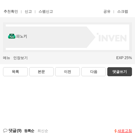
추천확인
신고
스팸신고
공유
스크랩
파노키
메뉴
인장보기
EXP 25%
목록
본문
이전
다음
댓글쓰기
댓글
(9)
등록순
|
최신순
새로고침