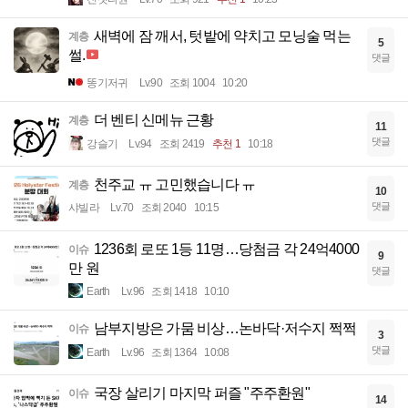
새벽에 잠 깨서, 텃밭에 약치고 모닝술 먹는
계층
5
썰.
댓글
똥기저귀
Lv.90
조회 1004
10:20
더 벤티 신메뉴 근황
계층
11
댓글
강슬기
Lv.94
조회 2419
추천 1
10:18
천주교 ㅠ 고민했습니다 ㅠ
계층
10
댓글
샤빌라
Lv.70
조회 2040
10:15
1236회 로또 1등 11명…당첨금 각 24억4000
이슈
9
만 원
댓글
Earth
Lv.96
조회 1418
10:10
남부지방은 가뭄 비상…논바닥·저수지 쩍쩍
이슈
3
댓글
Earth
Lv.96
조회 1364
10:08
국장 살리기 마지막 퍼즐 "주주환원"
이슈
14