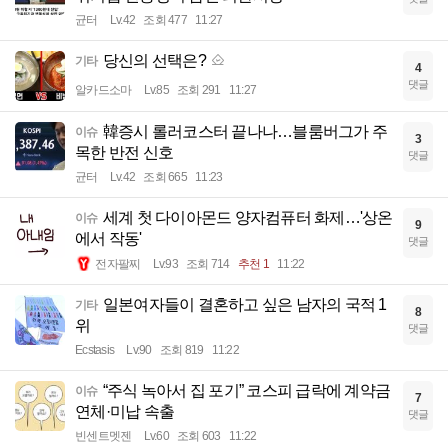
균터
Lv.42
조회 477
11:27
당신의 선택은?
기타
4
댓글
알카드소마
Lv.85
조회 291
11:27
韓증시 롤러코스터 끝나나…블룸버그가 주
이슈
3
목한 반전 신호
댓글
균터
Lv.42
조회 665
11:23
세계 첫 다이아몬드 양자컴퓨터 화제…'상온
이슈
9
에서 작동'
댓글
전자팔찌
Lv.93
조회 714
추천 1
11:22
일본여자들이 결혼하고 싶은 남자의 국적 1
기타
8
위
댓글
Ecstasis
Lv.90
조회 819
11:22
“주식 녹아서 집 포기” 코스피 급락에 계약금
이슈
7
연체·미납 속출
댓글
빈센트멧젠
Lv.60
조회 603
11:22