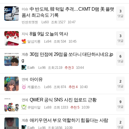
中 반도체, 韓 턱밑 추격…CXMT D램 美 플랫
이슈
3
폼서 최고속도 기록
댓글
빈센트멧젠
Lv.60
조회 1527
10:47
8월 9일 오늘의 역사
지식
3
댓글
달섭지롱
Lv.94
조회 534
10:45
30점 만점에 29점을 쏘다니 대단하시네요.jp
계층
6
g
댓글
Earth
Lv.96
조회 2119
추천 3
10:44
아이유
연예
2
댓글
케를로스
Lv.86
조회 874
추천 4
10:40
QWER 공식 SNS 사진 업로드 근황
연예
9
댓글
큐땁이알
Lv.88
조회 1333
추천 5
10:39
애키우면서 부모 역할하기 힘들다는 사람
계층
2
댓글
Earth
Lv.96
조회 1656
10:39