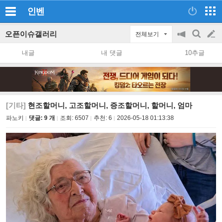
인벤
오픈이슈갤러리
전체보기
공
검
글
지
색
내글
내 댓글
10추글
on/off
쓰
기
[기타]
현조할머니, 고조할머니, 증조할머니, 할머니, 엄마
파노키
댓글: 9 개
조회:
6507
추천:
6
2026-05-18 01:13:38