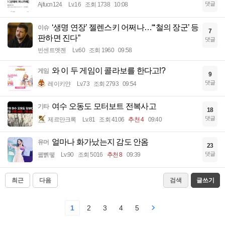
댓글
Ajfucn124
Lv.16
조회 1738
10:08
‘생명 연장’ 젤렌스키 어쩌나…“‘철의 장군’ 등
이슈
7
판하면 진다”
댓글
빈센트멧젠
Lv.60
조회 1960
09:58
와 이 두 게임이 콜라보를 한다고!?
게임
9
댓글
레이키얀
Lv.73
조회 2793
09:54
여수 오동도 모터보트 전복사고
기타
18
댓글
제르만크록
Lv.81
조회 4106
추천 4
09:40
얼마나 화가났는지 감도 안옴
유머
23
댓글
꿻뻵뗗
Lv.90
조회 5016
추천 8
09:39
최근
다음
검색
글쓰기
1
2
3
4
5