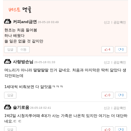
커피and금연
26-05-18 03:49
신고
|
공감 확인
현조는 처음 들어봄
하나 배웠다
쓸 일은 없을 것 같지만
답글
이동
4
0
사랑방손님
26-05-18 01:33
신고
|
공감 확인
며느리가 아니라 딸딸딸딸 인거 같네요. 처음과 마지막은 딱히 닮았다 생
각안되는데
1세대씩 비춰보면 다 닮앗음ㅋㅋㅋ
답글
0
0
슬기로움
26-05-18 02:41
신고
|
공감 확인
1박2일 시청자투어때 4대가 사는 가족은 나온적 있지만 여기는 더 대단하
네요.ㄷ ㄷ
답글
0
0