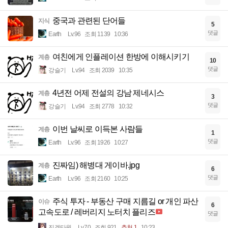
중국과 관련된 단어들
지식
5
댓글
Earth
Lv.96
조회 1139
10:36
여친에게 인플레이션 한방에 이해시키기
계층
10
댓글
강슬기
Lv.94
조회 2039
10:35
4년전 어제 전설의 강남 제네시스
계층
3
댓글
강슬기
Lv.94
조회 2778
10:32
이번 날씨로 이득본 사람들
계층
1
댓글
Earth
Lv.96
조회 1926
10:27
진짜임) 해병대 게이바.jpg
계층
6
댓글
Earth
Lv.96
조회 2160
10:25
주식 투자 - 부동산 구매 지름길 or 개인 파산
이슈
6
고속도로 / 레버리지 노터치 플리즈
댓글
진겟타원
Lv.70
조회 921
추천 1
10:23