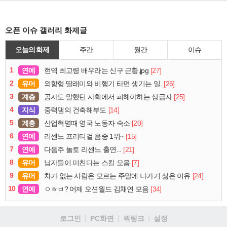
오픈 이슈 갤러리 화제글
오늘의 화제
주간
월간
이슈
1
연예
[27]
현역 최고령 배우라는 신구 근황.jpg
2
유머
[26]
외향형 딸래미와 비행기 타면 생기는 일.
3
계층
[25]
공자도 말했던 사회에서 피해야하는 상급자
4
지식
[14]
중력댐의 건축해부도
5
계층
[20]
산업혁명때 영국 노동자 숙소
6
연예
[15]
리센느 프리티걸 음중 1위~
7
연예
[21]
다음주 놀토 리센느 출연...
8
유머
[7]
남자들이 미친다는 스킬 모음
9
유머
[24]
차가 없는 사람은 모르는 주말에 나가기 싫은 이유
10
연예
[34]
ㅇㅎㅂ? 어제 오션월드 김채연 모음
로그인
PC화면
퀵링크
설정