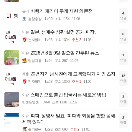
비행기 캐리어 무게 제한 의문점
유머
4
댓글
검찰총장
Lv.90
조회 1154
11:08
일본, 성매수 심판 실명 공개 파장.
이슈
6
댓글
전자팔찌
Lv.93
조회 1304
추천 2
11:08
2026년 8월 9일 일요일 간추린 뉴스
이슈
1
댓글
달섭지롱
Lv.94
조회 367
11:07
20년지기 남사친에게 고백했다가 차인 츠자.
계층
12
댓글
전자팔찌
Lv.93
조회 1390
추천 1
11:06
스페인으로 불법 입국하는 새로운 방법
이슈
3
댓글
빈센트멧젠
Lv.60
조회 1138
11:02
피파, 성명서 발표 "피파와 회장을 향한 음해
이슈
3
세력 있다"
댓글
슬기로움
Lv.92
조회 693
추천 2
11:01