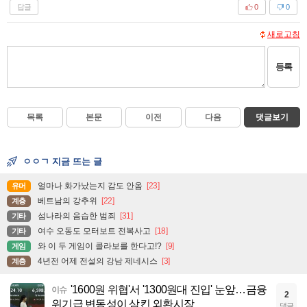
답글
0
0
새로고침
등록
목록
본문
이전
다음
댓글보기
ㅇㅇㄱ 지금 뜨는 글
얼마나 화가났는지 감도 안옴
[23]
유머
베트남의 강추위
[22]
계층
섬나라의 음습한 범죄
[31]
기타
여수 오동도 모터보트 전복사고
[18]
기타
와 이 두 게임이 콜라보를 한다고!?
[9]
게임
4년전 어제 전설의 강남 제네시스
[3]
계층
'1600원 위협'서 '1300원대 진입' 눈앞…금융
이슈
2
위기급 변동성이 삼킨 외환시장
댓글