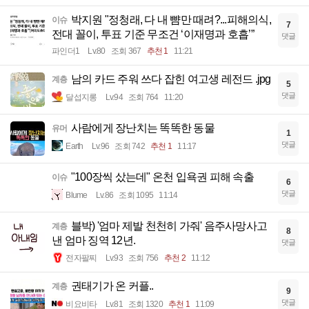
박지원 "정청래, 다 내 뺨만 때려?...피해의식,
이슈
7
전대 꼴이, 투표 기준 무조건 ‘이재명과 호흡’”
댓글
파인더1
Lv.80
조회 367
추천 1
11:21
남의 카드 주워 쓰다 잡힌 여고생 레전드 .jpg
계층
5
댓글
달섭지롱
Lv.94
조회 764
11:20
사람에게 장난치는 똑똑한 동물
유머
1
댓글
Earth
Lv.96
조회 742
추천 1
11:17
"100장씩 샀는데" 온천 입욕권 피해 속출
이슈
6
댓글
Blume
Lv.86
조회 1095
11:14
블박) '엄마 제발 천천히 가줘' 음주사망사고
계층
8
낸 엄마 징역 12년.
댓글
전자팔찌
Lv.93
조회 756
추천 2
11:12
권태기가 온 커플..
계층
9
댓글
비요비타
Lv.81
조회 1320
추천 1
11:09