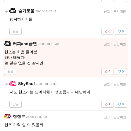
슬기로움
26-05-18 02:41
신고
|
공감 확인
행복하시기를!
답글
0
0
커피and금연
26-05-18 03:49
신고
|
공감 확인
현조는 처음 들어봄
하나 배웠다
쓸 일은 없을 것 같지만
답글
4
0
ShySoul
26-05-18 07:37
신고
|
공감 확인
저도 현조라는 단어자체가 생소함ㄷㄷ 대단하네
답글
1
0
청청루
26-05-18 07:05
신고
|
공감 확인
현조 기억 힐 수 있을까