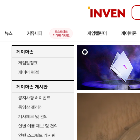
인
벤
로스트아크
뉴스
커뮤니티
게임캘린더
게이머존
기대평 이벤트
게이머존
게임일정표
게이머 평점
게이머존 게시판
공지사항 & 이벤트
동영상 갤러리
기사제보 및 건의
인벤 어플 제보 및 건의
인벤 스크립트 게시판