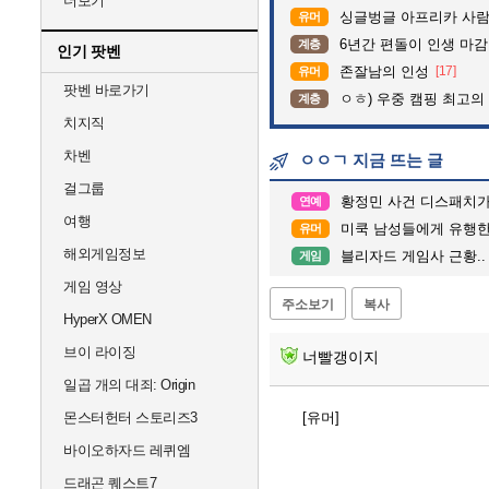
더보기
싱글벙글 아프리카 사람
유머
6년간 편돌이 인생 마감
계층
인기 팟벤
존잘남의 인성
[17]
유머
팟벤 바로가기
ㅇㅎ) 우중 캠핑 최고의
계층
치지직
차벤
ㅇㅇㄱ 지금 뜨는 글
걸그룹
황정민 사건 디스패치가
연예
여행
미쿡 남성들에게 유행한
유머
해외게임정보
블리자드 게임사 근황..
게임
게임 영상
주소보기
복사
HyperX OMEN
브이 라이징
너빨갱이지
일곱 개의 대죄: Origin
몬스터헌터 스토리즈3
[유머]
바이오하자드 레퀴엠
드래곤 퀘스트7