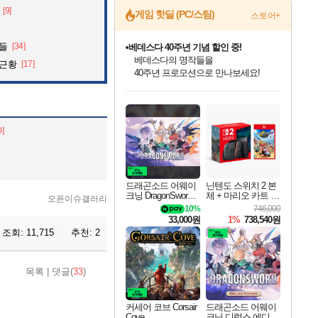
[9]
게임 핫딜 (PC/스팀)
스토어+
것들
[34]
베데스다 40주년 기념 할인 중!
베데스다의 명작들을
 근황
[17]
40주년 프로모션으로 만나보세요!
인벤게임즈 8월 특별 할인!
드래곤소드: 어웨이크닝 입점!
문명 7 특별 할인!
귀무자: 검의 길 예약 판매 중!
비스트 오브 리인카네이션 정식 출시!
커세어 코브 출시 기념 할인!
더 렐릭 퍼스트 가디언 정식 출시
마블 투혼 파이팅 소울즈 예약 판매 중!
캡콤 프렌차이즈 할인 진행 중!
캡콤 일부 상품 상시 할인
스타워즈 은하계 레이서
로블록스 기프트 카드 공식 입점
인기 퍼블리셔 모음!
스팀으로 만나는 드래곤소드!
조선&고려 DLC 출시 예정
10% 할인과
게임프릭 신작 IP
해적'섬'을 발전시키자!
설화x하드코어 액션!
마블 히어로 총 출동&화려한 격투!
몬헌, 바하 등 인기 IP를
몬헌 와일즈 & 드래곤즈 도그마2
인벤게임즈에서 10% 추가 적립
Robux를 가장 안전하고
최대 90% 할인가를 만나보세요!
네이버혜택과 함께 만나보세요!
50%할인&추가 적립까지!
이니&베니 혜택까지!
네이버 혜택가와 함께 예약하세요!
할인&네이버혜택으로 만나보세요!
네이버페이 혜택과 만나보세요!
네이버 포인트 혜택까지!
할인가에 만나보세요!
일부 에디션 상시 할인!
혜택으로 예약 판매 중
편안하게 충전하세요
0]
드래곤소드 어웨이
닌텐도 스위치 2 본
크닝 DragonSword A
체 + 마리오 카트 월
오픈이슈갤러리
wakening
드
10%
746,000
33,000원
1%
738,540원
조회:
11,715
추천:
2
목록
|
댓글(
33
)
커세어 코브 Corsair
드래곤소드 어웨이
Cove
크닝 디럭스 에디션