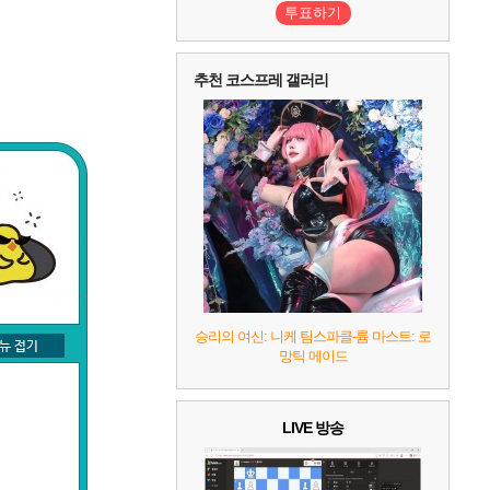
투표하기
추천 코스프레 갤러리
승리의 여신: 니케 팀스파클-륨 마스트: 로
망틱 메이드
LIVE 방송