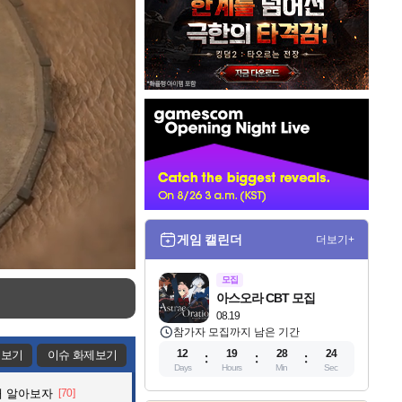
인
벤
배
너
게임 캘린더
더보기+
모집
아스오라 CBT 모집
08.19
참가자 모집까지 남은 기간
12
19
28
23
제보기
이슈 화제보기
Days
Hours
Min
Sec
해 알아보자
[70]