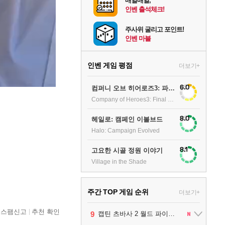
매일매일,
인벤 출석체크!
주사위 굴리고 포인트!
인벤 마블
인벤 게임 평점
더보기+
6.0
컴퍼니 오브 히어로즈3: 파이널 스탠드
Company of Heroes3: Final stand
8.0
헤일로: 캠페인 이볼브드
Halo: Campaign Evolved
8.1
고요한 시골 정원 이야기
Village in the Shade
주간 TOP 게임 순위
더보기+
스팸신고
추천 확인
10
1
2
3
4
5
6
7
8
9
팰월드
프로야구스피리츠2026
드래곤소드 : 어웨이크닝
블라인드 삼국
리듬 천국 미라클 스타즈
헤일로: 캠페인 이볼브드
캡틴 츠바사 2 월드 파이터즈
어쌔신 크리드: 블랙 플래그 리싱크드
그랑블루 판타지 리링크 - 엔드리스 라그나로크
레고 배트맨: 레거시 오브 더 다크 나이트
1
2
2
1
1
2
2