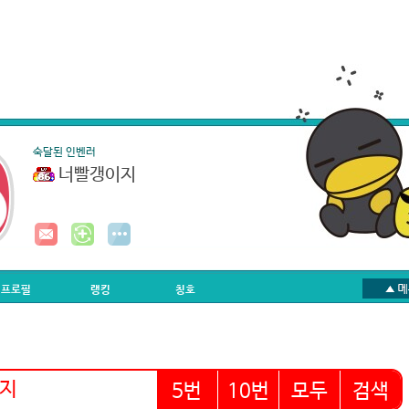
숙달된 인벤러
너빨갱이지
프로필
랭킹
칭호
5번
10번
모두
검색