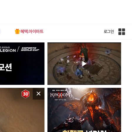
혜택.아이마트
로그인
인
벤
전
체
사
이
트
맵
×