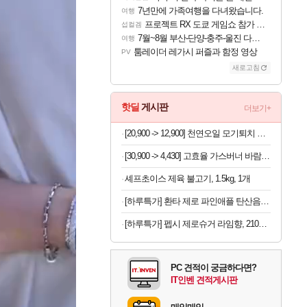
7년만에 가족여행을 다녀왔습니다.
여행
프로젝트 RX 도쿄 게임쇼 참가 결정
섭컬겜
7월~8월 부산-단양-충주-울진 다녀왔어요~
여행
툼레이더 레가시 퍼즐과 함정 영상
PV
새로고침
핫딜
게시판
더보기+
[20,900 -> 12,900] 천연오일 모기퇴치 팔찌 10개
[30,900 -> 4,430] 고효율 가스버너 바람막이 (배송비포함)
셰프초이스 제육 불고기, 1.5kg, 1개
[하루특가] 환타 제로 파인애플 탄산음료, 350ml, 24개
[하루특가] 펩시 제로슈거 라임향, 210ml, 30개
PC 견적이 궁금하다면?
IT인벤 견적게시판