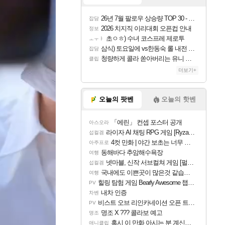
26년 7월 팔로우 상승량 TOP 30 - 월간 치지직
잡담
2026 치지직 이리대회 오픈컵 안내
정보
초ㅇㅎ) 수녀 코스프레 제로투
ㅗㅜㅑ
삼식) 토요일에 vs한동숙 롤 내전 예정
잡담
청량하게 콜라 쏟아버리는 유니 ㅋㅋㅋ
클립
더보기+
오늘의 팟벤
오늘의 핫벤
「에린」 컨셉 포스터 공개
아스오라
라이자 AI 채팅 RPG 게임 [RyzaChat: AI] 공개
섭컬겜
4컷 만화 | 야간 보초는 너무 힘들어
아주프로
동해바다 추암해수욕장
여행
넷마블, 신작 서브컬쳐 게임 [펄 인 블루] 티저 사이트 오픈
섭컬겜
국내에도 이쁜곳이 많은것 같습니다
여행
힐링 탐험 게임 Bearly Awesome 챕터 1 트레일러
PV
내차 인증
차벤
비스트 오브 리인카네이션 오픈 트레일러
PV
명조 X ??? 콜라보 예고
명조
혹시 이 만화 아시는 분 계신가요
애니클립