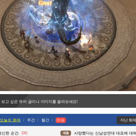
Progress
:
Loaded
:
0%
0%
 보고 싶은 유머 글이나 이미지를 올려보세요!
오늘의 화제
주간
월간
이슈
지난 화
확신한 순간.
[38]
사망했다는 신남성연대 대표에 대
계층