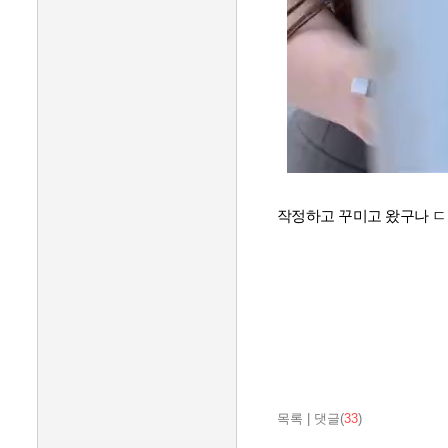
작정하고 꾸미고 왔구나 
목록
|
댓글(
33
)