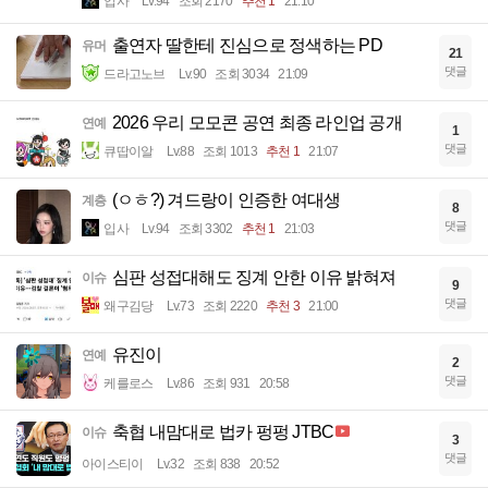
입사
Lv.94
조회 2170
추천 1
21:10
출연자 딸한테 진심으로 정색하는 PD
유머
21
댓글
드라고노브
Lv.90
조회 3034
21:09
2026 우리 모모콘 공연 최종 라인업 공개
연예
1
댓글
큐땁이알
Lv.88
조회 1013
추천 1
21:07
(ㅇㅎ?) 겨드랑이 인증한 여대생
계층
8
댓글
입사
Lv.94
조회 3302
추천 1
21:03
심판 성접대해도 징계 안한 이유 밝혀져
이슈
9
댓글
왜구김당
Lv.73
조회 2220
추천 3
21:00
유진이
연예
2
댓글
케를로스
Lv.86
조회 931
20:58
축협 내맘대로 법카 펑펑 JTBC
이슈
3
댓글
아이스티이
Lv.32
조회 838
20:52