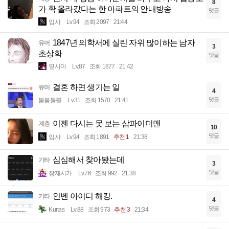
8
가 확 올라갔다는 한 아파트의 안내방송
댓글
입사
Lv.94
조회 2097
21:44
1847년 의학서에 실린 자위 많이하는 남자
유머
3
초상화
댓글
옆사마
Lv.87
조회 1877
21:42
결혼 하면 생기는 일
유머
4
댓글
봄봄봉필
Lv.31
조회 1570
21:41
이젠 다시는 못 보는 삼파이더맨
계층
10
댓글
입사
Lv.94
조회 1891
추천 1
21:38
심심해서 찾아봤는데
기타
3
댓글
장재시카
Lv.76
조회 992
21:38
인벤 아이디 해킹.
기타
4
댓글
Kurtas
Lv.88
조회 973
추천 3
21:34