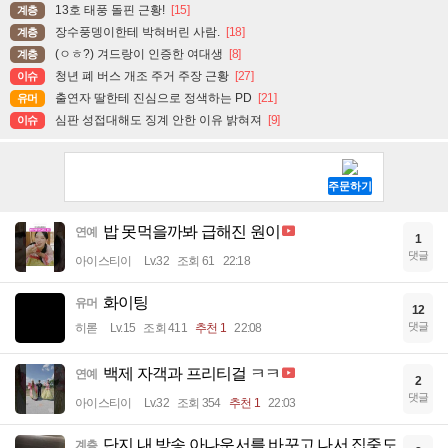
13호 태풍 돌핀 근황!
[15]
계층
장수풍뎅이한테 박혀버린 사람.
[18]
계층
(ㅇㅎ?) 겨드랑이 인증한 여대생
[8]
계층
청년 폐 버스 개조 주거 주장 근황
[27]
이슈
출연자 딸한테 진심으로 정색하는 PD
[21]
유머
심판 성접대해도 징계 안한 이유 밝혀져
[9]
이슈
밥 못먹을까봐 급해진 원이
연예
1
댓글
아이스티이
Lv.32
조회 61
22:18
화이팅
유머
12
댓글
히롣
Lv.15
조회 411
추천 1
22:08
백제 자객과 프리티걸 ㅋㅋ
연예
2
댓글
아이스티이
Lv.32
조회 354
추천 1
22:03
단지 내 방송 아나운서를 바꾸고 나서 집중도
계층