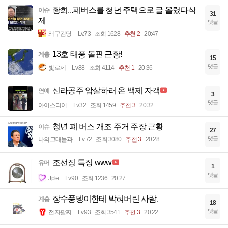
황희...폐버스를 청년 주택으로 글 올렸다삭
이슈
31
제
댓글
왜구김당
Lv.73
조회 1628
추천 2
20:47
13호 태풍 돌핀 근황!
계층
15
댓글
빛로제
Lv.88
조회 4114
추천 1
20:36
신라공주 암살하러 온 백제 자객
연예
3
댓글
아이스티이
Lv.32
조회 1459
추천 3
20:32
청년 폐 버스 개조 주거 주장 근황
이슈
27
댓글
나의그대들과
Lv.72
조회 3080
추천 3
20:28
조선징 특징 www
유머
1
댓글
Jple
Lv.90
조회 1236
20:27
장수풍뎅이한테 박혀버린 사람.
계층
18
댓글
전자팔찌
Lv.93
조회 3541
추천 3
20:22