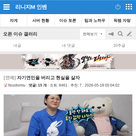
리니지M
인벤
자게
서버 현황
이슈 토론
팁과 노하우
득템 자랑
오픈 이슈 갤러리
전체보기
공
검
글
지
색
내글
내 댓글
10추글
on/off
쓰
기
[연예]
자기연민을 버리고 현실을 살자
Nozdormu
댓글: 15 개
조회:
8461
추천:
7
2026-05-18 05:04:02