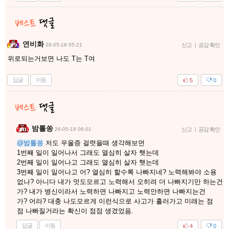
연비화
26-05-18 05:21
신고
|
공감 확인
위로되는거보면 나도 T는 T여
답글
이동
5
0
밤톨쏭
26-05-18 06:01
신고
|
공감 확인
@밤톨쏭
저도 우울증 걸렷을때 생각해보면
1번째 일이 일어나서 그래도 열심히 살자 햇는데
2번째 일이 일어나고 그래도 열심히 살자 햇는데
3번째 일이 일어나고 어? 열심히 할수록 나빠지네? 노력해봐야 소용
없나? 아니다 내가 멋도모르고 노력해서 오히려 더 나빠지기만 하는건
가? 내가 병신이라서 노력하면 나빠지고 노력안하면 나빠지는건
가? 어라? 대충 나도모르게 이런식으로 사고가 흘러가고 미래는 점
점 나빠질거라는 확신이 점점 생겼었음.
답글
이동
4
0