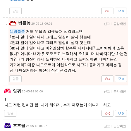
답글
0
0
밤톨쏭
26-05-18 06:01
신고
|
공감 확인
@밤톨쏭
저도 우울증 걸렷을때 생각해보면
1번째 일이 일어나서 그래도 열심히 살자 햇는데
2번째 일이 일어나고 그래도 열심히 살자 햇는데
3번째 일이 일어나고 어? 열심히 할수록 나빠지네? 노력해봐야 소용
없나? 아니다 내가 멋도모르고 노력해서 오히려 더 나빠지기만 하는건
가? 내가 병신이라서 노력하면 나빠지고 노력안하면 나빠지는건
가? 어라? 대충 나도모르게 이런식으로 사고가 흘러가고 미래는 점
점 나빠질거라는 확신이 점점 생겼었음.
답글
4
0
양뀌
26-05-18 06:00
신고
|
공감 확인
T
나도 저런 편이긴 함. 내가 해야지, 누가 해주는거 아니지.. 하고..
답글
0
0
후후럴
26-05-18 06:27
신고
|
공감 확인