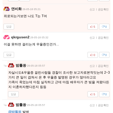
연비화
26-05-18 05:21
신고
|
공감 확인
위로되는거보면 나도 T는 T여
답글
5
0
qkrgusen2
26-05-18 05:32
신고
|
공감 확인
이걸 못하면 걸리는게 우울증인건가...
답글
0
0
밤톨쏭
26-05-18 05:57
신고
|
공감 확인
자살시도&우울증 걸린사람들 경찰이 조사한 보고자료본적잇는데 2~3
가지 큰 일이 겹쳐서 온 후 우울증 발명된 경우가 많더라고요
가족이 죽었는데 마침 실직하고 근데 마침 배우자가 큰 빚을 져왔다든
지 이혼하자했다든지 등등
답글
5
0
밤톨쏭
26-05-18 05:57
신고
|
공감 확인
@밤톨쏭
발병