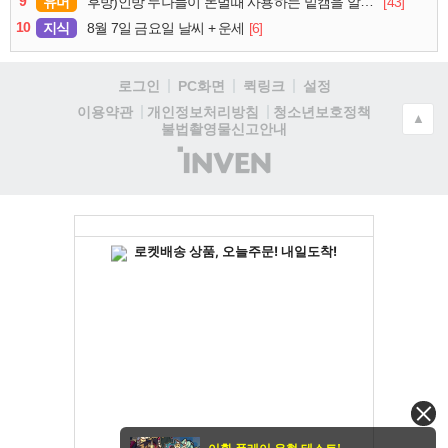
9
유머
[43]
후방)인방 누나들이 돈벌때 사용하는 밑캠을 알아보자
10
지식
[6]
8월 7일 금요일 날씨 + 운세
로그인
PC화면
퀵링크
설정
청소년보호정책
이용약관
개인정보처리방침
▲
불법촬영물신고안내
(주)
인
벤