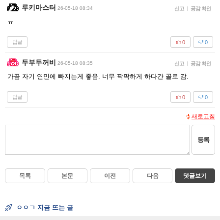
루키마스터
26-05-18 08:34
신고
|
공감 확인
ㅠ
답글
0
0
두부두꺼비
26-05-18 08:35
신고
|
공감 확인
가끔 자기 연민에 빠지는게 좋음. 너무 팍팍하게 하다간 골로 감.
답글
0
0
새로고침
등록
목록
본문
이전
다음
댓글보기
ㅇㅇㄱ 지금 뜨는 글