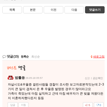
목록
본문
이전
다음
댓글쓰기
댓글
(15)
등록순
|
최신순
새로고침
밤톨쏭
26-05-18 05:57
신고
|
공감 확인
자살시도&우울증 걸린사람들 경찰이 조사한 보고자료본적잇는데 2~3
가지 큰 일이 겹쳐서 온 후 우울증 발명된 경우가 많더라고요
가족이 죽었는데 마침 실직하고 근데 마침 배우자가 큰 빚을 져왔다든
지 이혼하자했다든지 등등
답글
이동
5
0