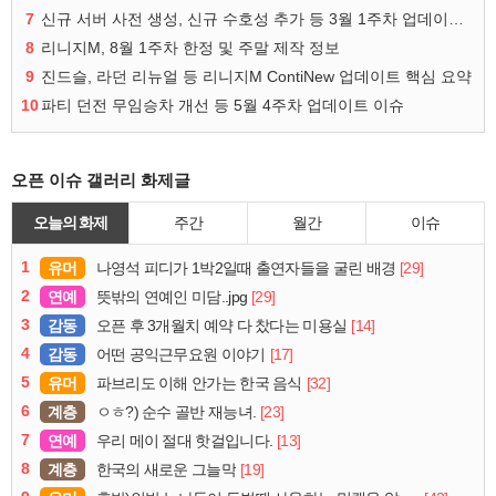
7
신규 서버 사전 생성, 신규 수호성 추가 등 3월 1주차 업데이트 이슈
8
리니지M, 8월 1주차 한정 및 주말 제작 정보
9
진드슬, 라던 리뉴얼 등 리니지M ContiNew 업데이트 핵심 요약
10
파티 던전 무임승차 개선 등 5월 4주차 업데이트 이슈
오픈 이슈 갤러리 화제글
오늘의 화제
주간
월간
이슈
1
유머
[29]
나영석 피디가 1박2일때 출연자들을 굴린 배경
2
연예
[29]
뜻밖의 연예인 미담..jpg
3
감동
[14]
오픈 후 3개월치 예약 다 찼다는 미용실
4
감동
[17]
어떤 공익근무요원 이야기
5
유머
[32]
파브리도 이해 안가는 한국 음식
6
계층
[23]
ㅇㅎ?) 순수 골반 재능녀.
7
연예
[13]
우리 메이 절대 핫걸입니다.
8
계층
[19]
한국의 새로운 그늘막