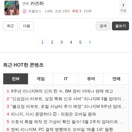
카즈하
연예
7
댓글
케를로스
Lv.86
조회 1354
추천 3
19:49
최근
다음
검색
글쓰기
1
2
3
4
5
최근 HOT한 콘텐츠
린M
게임
IT
유머
연예
1
9주년 리니지M의 신의 한 수, BM 장비 아데나 판매 예고
2
"신성검사 리부트, 성장 특화 신규 서버" 리니지M 3월 업데이트 예고
3
"불요정 리부트, 로컬 사냥터 추가 예정" 리니지M 9주년 업데이트 예고
4
리니지, 다시 증명하다 ② - 되찾은 모바일 왕좌
5
수호석 특별 제작 전 가성비 확인 필수! 3월 2주차 업데이트 이슈
6
엔씨 리니지M, PC 결제 병행에도 모바일 '매출 1위' 탈환