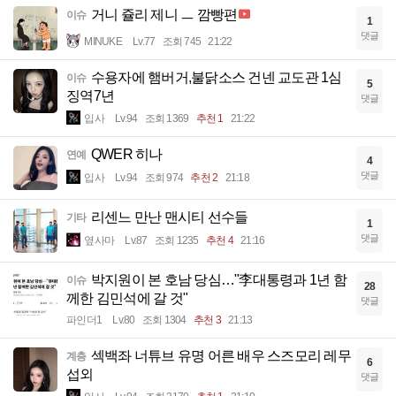
거니 쥴리 제니 ㅡ 깜빵편
이슈
1
댓글
MINUKE
Lv.77
조회 745
21:22
수용자에 햄버거,불닭소스 건넨 교도관 1심
이슈
5
징역7년
댓글
입사
Lv.94
조회 1369
추천 1
21:22
QWER 히나
연예
4
댓글
입사
Lv.94
조회 974
추천 2
21:18
리센느 만난 맨시티 선수들
기타
1
댓글
옆사마
Lv.87
조회 1235
추천 4
21:16
박지원이 본 호남 당심…"李대통령과 1년 함
이슈
28
께한 김민석에 갈 것"
댓글
파인더1
Lv.80
조회 1304
추천 3
21:13
섹백좌 너튜브 유명 어른 배우 스즈모리 레무
계층
6
섭외
댓글