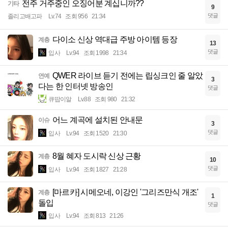
전주 거주중인 오징어분 계십니까??
기타
9
댓글
졸리고배고파
Lv.74
조회 956
21:34
다이소 신상 역대급 주방 아이템 등장
계층
13
댓글
입사
Lv.94
조회 1998
21:34
QWER 라이브 듣기 전에는 립싱크인 줄 알았
연예
3
다는 한 인터넷 방송인
댓글
큐땁이알
Lv.88
조회 980
21:32
어느 계곡에 설치된 안내문
이슈
3
댓글
입사
Lv.94
조회 1520
21:30
8월 혜자 도시락 신상 근황
계층
10
댓글
입사
Lv.94
조회 1827
21:28
[마르카] 시메오네, 이강인 '그리즈만식 개조'
계층
1
돌입
댓글
입사
Lv.94
조회 813
21:26