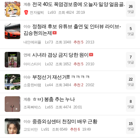
전국 40도 폭염경보중에 오늘자 밀양 얼음골.
계층
26
댓글
전자팔찌
Lv.93
조회 4624
20:19
정청래 후보 유튜브 출연 및 인터뷰 라이브-
이슈
5
김승현의논제
댓글
내안에퍼플
Lv.73
조회 1048
추천 5
20:13
시녀라 겸상 금지 당한 원이
연예
7
댓글
아이스티이
Lv.32
조회 1652
추천 5
20:10
부정선거 재선거!!! ㅋㅋㅋㅋ
이슈
22
댓글
소중한바램
Lv.44
조회 3484
추천 2
20:02
ㅎㅂ) 봉춤 추는 누나
계층
8
댓글
조폭빠박스
Lv.65
조회 4474
20:01
중증외상센터 천장미 배우 근황
이슈
15
댓글
고도비만
Lv.91
조회 6549
추천 6
19:49