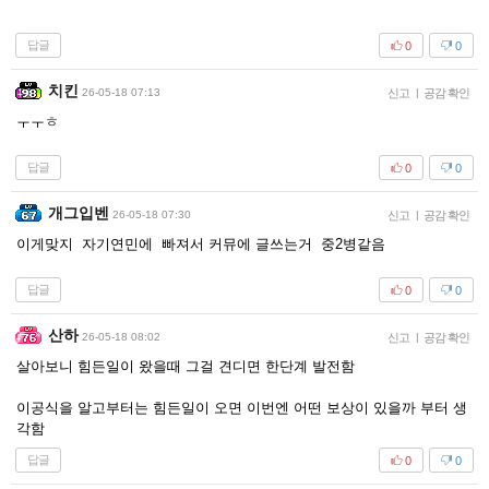
답글
0
0
치킨
26-05-18 07:13
신고
|
공감 확인
ㅜㅜㅎ
답글
0
0
개그입벤
26-05-18 07:30
신고
|
공감 확인
이게맞지 자기연민에 빠져서 커뮤에 글쓰는거 중2병같음
답글
0
0
산하
26-05-18 08:02
신고
|
공감 확인
살아보니 힘든일이 왔을때 그걸 견디면 한단계 발전함
이공식을 알고부터는 힘든일이 오면 이번엔 어떤 보상이 있을까 부터 생
각함
답글
0
0