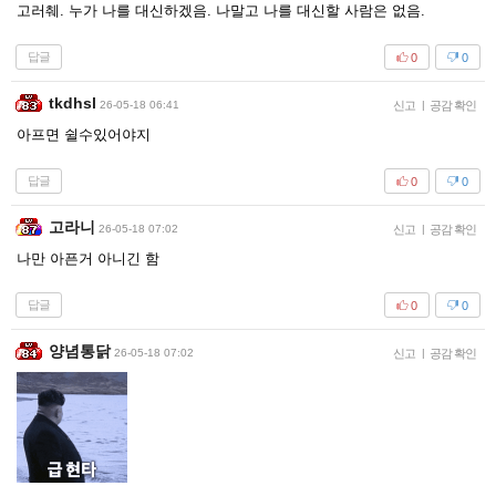
고러췌. 누가 나를 대신하겠음. 나말고 나를 대신할 사람은 없음.
답글
0
0
tkdhsl
26-05-18 06:41
신고
|
공감 확인
아프면 쉴수있어야지
답글
0
0
고라니
26-05-18 07:02
신고
|
공감 확인
나만 아픈거 아니긴 함
답글
0
0
양념통닭
26-05-18 07:02
신고
|
공감 확인