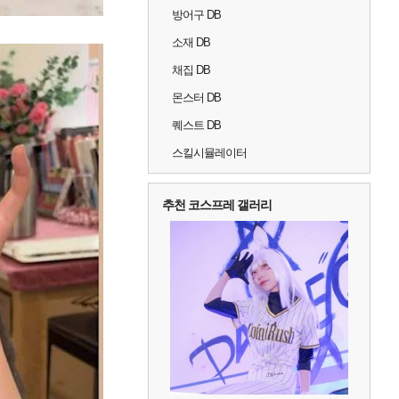
방어구 DB
소재 DB
채집 DB
몬스터 DB
퀘스트 DB
스킬시뮬레이터
추천 코스프레 갤러리