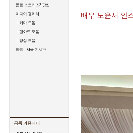
몬헌 스토리즈3 팟벤
배우 노윤서 인
미디어 갤러리
└
커마 모음
└
팬아트 모음
└
영상 모음
파티 · 서클 게시판
공통 커뮤니티