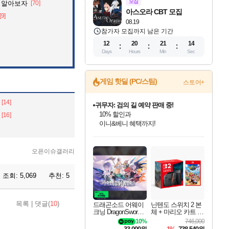
모집
 알아보자
[70]
아스오라 CBT 모집
[9]
08.19
참가자 모집까지 남은 기간
12
20
21
12
Days
Hours
Min
Sec
게임 핫딜 (PC/스팀)
스토어+
[14]
비스트 오브 리인카네이션 정식 출시!
게임프릭 신작 IP
[16]
네이버 혜택가와 함께 예약하세요!
인벤게임즈 8월 특별 할인!
드래곤소드: 어웨이크닝 입점!
문명 7 특별 할인!
귀무자: 검의 길 예약 판매 중!
커세어 코브 출시 기념 할인!
더 렐릭 퍼스트 가디언 정식 출시
베데스다 40주년 기념 할인 중!
마블 투혼 파이팅 소울즈 예약 판매 중!
캡콤 프렌차이즈 할인 진행 중!
캡콤 일부 상품 상시 할인
스타워즈 은하계 레이서
로블록스 기프트 카드 공식 입점
인기 퍼블리셔 모음!
스팀으로 만나는 드래곤소드!
조선&고려 DLC 출시 예정
10% 할인과
해적'섬'을 발전시키자!
설화x하드코어 액션!
베데스다의 명작들을
마블 히어로 총 출동&화려한 격투!
몬헌, 바하 등 인기 IP를
몬헌 와일즈 & 드래곤즈 도그마2
인벤게임즈에서 10% 추가 적립
Robux를 가장 안전하고
오픈이슈갤러리
최대 90% 할인가를 만나보세요!
네이버혜택과 함께 만나보세요!
50%할인&추가 적립까지!
이니&베니 혜택까지!
할인&네이버혜택으로 만나보세요!
네이버페이 혜택과 만나보세요!
40주년 프로모션으로 만나보세요!
네이버 포인트 혜택까지!
할인가에 만나보세요!
일부 에디션 상시 할인!
혜택으로 예약 판매 중
편안하게 충전하세요
조회:
5,069
추천:
5
목록
|
댓글(
10
)
드래곤소드 어웨이
닌텐도 스위치 2 본
크닝 DragonSword A
체 + 마리오 카트 월
wakening
드
10%
746,000