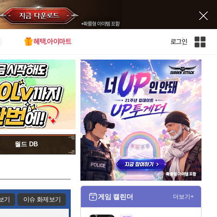
혜택.아이마트
로그인
인
벤
전
체
사
이
트
맵
월드 DB
게임 캘린더
더보기+
보기
이슈 화제보기