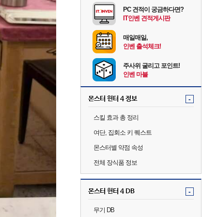
PC 견적이 궁금하다면?
IT인벤 견적게시판
매일매일,
인벤 출석체크!
주사위 굴리고 포인트!
인벤 마블
몬스터 헌터 4 정보
-
스킬 효과 총 정리
여단, 집회소 키 퀘스트
몬스터별 약점 속성
전체 장식품 정보
몬스터 헌터 4 DB
-
무기 DB