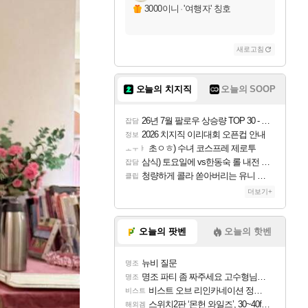
3000이니
·
'여행자' 칭호
새로고침
오늘의 치지직
오늘의 SOOP
26년 7월 팔로우 상승량 TOP 30 - 월간 치지직
잡담
2026 치지직 이리대회 오픈컵 안내
정보
초ㅇㅎ) 수녀 코스프레 제로투
ㅗㅜㅑ
삼식) 토요일에 vs한동숙 롤 내전 예정
잡담
청량하게 콜라 쏟아버리는 유니 ㅋㅋㅋ
클립
더보기+
오늘의 팟벤
오늘의 핫벤
뉴비 질문
명조
명조 파티 좀 짜주세요 고수형님들…
명조
비스트 오브 리인카네이션 정보/공략글 모음
비스트
스위치2판 ‘몬헌 와일즈’, 30~40fps 목표 추정
해외겜