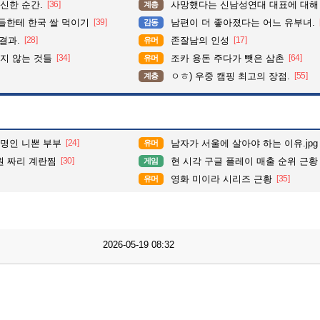
신한 순간.
[36]
사망했다는 신남성연대 대표에 대해
계층
들한테 한국 쌀 먹이기
[39]
남편이 더 좋아졌다는 어느 유부녀.
감동
결과.
[28]
존잘남의 인성
[17]
유머
지 않는 것들
[34]
조카 용돈 주다가 뺏은 삼촌
[64]
유머
ㅇㅎ) 우중 캠핑 최고의 장점.
[55]
계층
3명인 니뽄 부부
[24]
남자가 서울에 살아야 하는 이유.jpg
유머
원 짜리 계란찜
[30]
현 시각 구글 플레이 매출 순위 근황
게임
영화 미이라 시리즈 근황
[35]
유머
2026-05-19 08:32