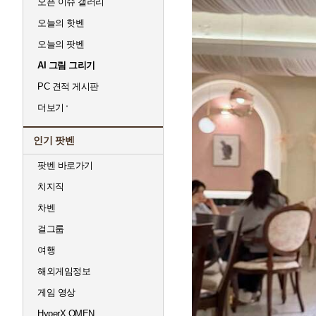
오픈 이슈 갤러리
오늘의 핫벤
오늘의 팟벤
AI 그림 그리기
PC 견적 게시판
더보기
인기 팟벤
팟벤 바로가기
치지직
차벤
걸그룹
여행
해외게임정보
게임 영상
HyperX OMEN