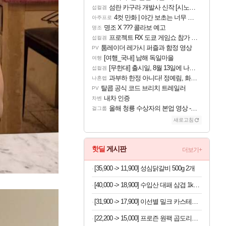
섬란 카구라 개발사 신작 [시노비 넥서스] 연내 출시 예정
섭컬겜
4컷 만화 | 야간 보초는 너무 힘들어
아주프로
명조 X ??? 콜라보 예고
명조
프로젝트 RX 도쿄 게임쇼 참가 결정
섭컬겜
툼레이더 레가시 퍼즐과 함정 영상
PV
[여행_국내] 남해 독일마을
여행
[무한대] 출시일, 8월 13일에 나오나
섭컬겜
과부하 한정 아니다! 정예림, 화속성 서포터 세대 교체
나혼렙
탈콥 공식 코드 브리치 트레일러
PV
내차 인증
차벤
올해 청룡 수상자의 본업 영상 - 스테이씨 윤
걸그룹
새로고침
핫딜
게시판
더보기+
[35,900 -> 11,900] 성심닭갈비 500g 2개
[40,000 -> 18,900] 수입산 대패 삼겹 1kg 2팩
[31,900 -> 17,900] 이선별 밀크 카스테라 개별포장 28개
[22,200 -> 15,000] 프로즌 원팩 곱도리탕 590g 2개