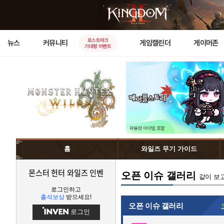
로스트아크
뉴스
커뮤니티
게임캘린더
게이머존
기대평 이벤트
홈
와일즈 무기 가이드
몬스터 헌터 와일즈 인벤
오픈 이슈 갤러리
같이 보
로그인하고
출석보상
받으세요!
오픈 이슈 갤러리
로그인