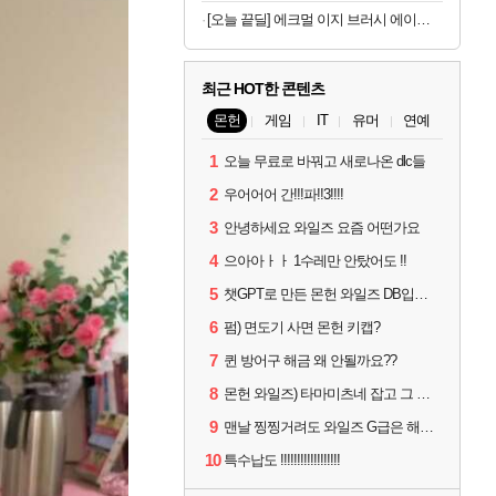
[오늘 끝딜] 에크멀 이지 브러시 에이에이 포인트 아이 06
최근 HOT한 콘텐츠
몬헌
게임
IT
유머
연예
1
오늘 무료로 바꿔고 새로나온 dlc들
2
우어어어 간!!!파!!3!!!!
3
안녕하세요 와일즈 요즘 어떤가요
4
으아아ㅏㅏ 1수레만 안탔어도 !!
5
챗GPT로 만든 몬헌 와일즈 DB입니다.
6
펌) 면도기 사면 몬헌 키캡?
7
퀸 방어구 해금 왜 안될까요??
8
몬헌 와일즈) 타마미츠네 잡고 그 뒤로 안했는데 복귀하려면 뭐부터..?
9
맨날 찡찡거려도 와일즈 G급은 해야하니까 접속 jpg
10
특수납도 !!!!!!!!!!!!!!!!!!