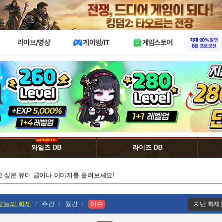
X
최대 90% 할인
라이브/영상
게이밍/IT
게임스토어
8월 프로모션
와일즈 DB
라이즈 DB
고 싶은 유머 글이나 이미지를 올려보세요!
오늘의 화제
주간
월간
이슈
지난 화제