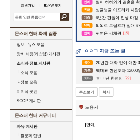
별이 하하와의 결혼을 확
연예
회원가입
ID/PW 찾기
싱글벙글 아프리카 사람
유머
6년간 편돌이 인생 마감 
계층
의외로 트럼프가 절대 하
유머
몬스터 헌터 화제 집중
귀여운 김채원
[15]
연예
정보 · 뉴스 모음
ㅇㅇㄱ 지금 뜨는 글
장비 세팅(커스텀) 게시판
20년간 대화 없이 애만 
유머
소식과 정보 게시판
백대표 한신포차 13000
계층
└
소식 모음
ㅎㅂ 단 한명임
[22]
기타
└
정보 모음
치지직 팟벤
주소보기
복사
SOOP 게시판
노윤서
몬스터 헌터 커뮤니티
[연예]
자유 게시판
└
질문과 답변