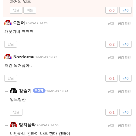
과거의 업보
답글
이동
6
0
C언어
26-05-19 14:23
신고
|
공감 확인
개웃기네 ㅋㅋㅋ
답글
2
0
Nozdormu
26-05-19 14:23
신고
|
공감 확인
저건 독거잖아..
답글
1
0
강슬기
26-05-19 14:24
신고
|
공감 확인
업보청산
답글
1
0
망치삼타
26-05-19 14:50
신고
|
공감 확인
너만하냐 긴빠이 나도 한다 긴빠이