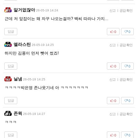
알거없잖아
26-05-19 14:24
신고
|
공감 확인
근데 저 앞잡이는 왜 자꾸 나오는걸까? 백씨 따라나 가지...
답글
0
0
엘라스틴
26-05-19 14:25
신고
|
공감 확인
하지만 김풍이 먼저 뺏어 썼죠!
답글
0
0
닐냄
26-05-19 14:25
신고
|
공감 확인
ㅋㅋㅋㅋ박은영 존나웃기네 아 ㅋㅋㅋㅋㅋㅋㅋ
답글
0
0
존윅
26-05-19 14:27
신고
|
공감 확인
ㅋㅋㅋ
답글
0
0