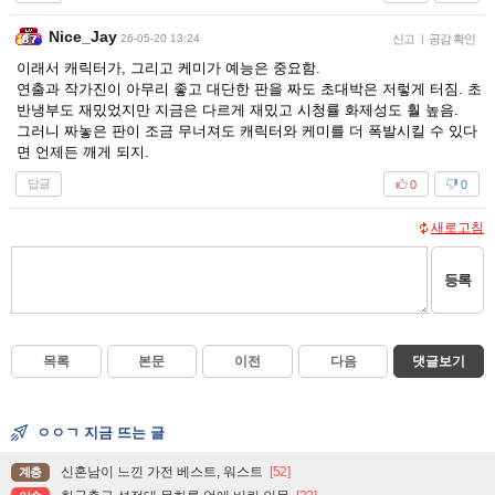
Nice_Jay
26-05-20 13:24
신고
|
공감 확인
이래서 캐릭터가, 그리고 케미가 예능은 중요함.
연출과 작가진이 아무리 좋고 대단한 판을 짜도 초대박은 저렇게 터짐. 초
반냉부도 재밌었지만 지금은 다르게 재밌고 시청률 화제성도 훨 높음.
그러니 짜놓은 판이 조금 무너져도 캐릭터와 케미를 더 폭발시킬 수 있다
면 언제든 깨게 되지.
답글
0
0
새로고침
등록
목록
본문
이전
다음
댓글보기
ㅇㅇㄱ 지금 뜨는 글
신혼남이 느낀 가전 베스트, 워스트
[52]
계층