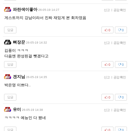
파란색이좋아
26-05-19 14:27
신고
|
공감 확인
게스트까지 강남이라서 진짜 재밌게 본 회차였음
답글
0
0
뼈장꾼
26-05-19 14:32
신고
|
공감 확인
김풍이 ㅋㅋㅋ
다음엔 완성된걸 뺏겠다고
답글
0
0
겐지님
26-05-19 14:35
신고
|
공감 확인
박은영 이쁘다..
답글
0
0
유미
26-05-19 14:38
신고
|
공감 확인
ㅋㅋㅋㅋ 예능인 다 됐네
답글
0
0