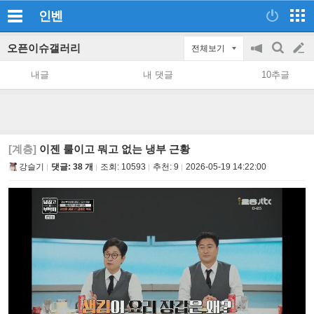
인벤
오픈이슈갤러리
전체보기
공
검
글
지
색
내글
내 댓글
10추글
on/off
쓰
기
[계층]
이젠 룰이고 뭐고 없는 냉부 근황
강슬기
댓글: 38 개
조회:
10593
추천:
9
2026-05-19 14:22:00