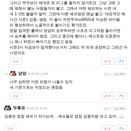
그리고 무엇보다 제대로 된 리그를 펼치지 않거든요. 그냥 그때 그
때 맞춰서 붙는 사람들끼리 붙고. 그래서 어떤 쉐프와는 시즌 내
내 1~2번 붙을까 말까. 그런데 다른 쉐프랑은 맨날 붙고. 대표적인 예
시간 시즌1 김풍, 샘킴. 이 둘이 자연주의vsMSG로 이상한 라이벌
리 형성하면서 노골적으로 붙이기도 했거든요.
정말 엄격한 룰에서 정당히 승부하려면 스포츠 리그처럼 돌아가면
서 승부를 해야지 맞죠. 그리고 중간에 행사니, 레스토랑 오픈준비
니 뭐니 하면서 빠지기도 했었고 등등.
시즌1이 지금보다 엄격했다는거지 그때도 막 되게 공정하고 그런건 아
니었어요.
답글
0
0
얃얃
26-05-20 13:30
신고
|
공감 확인
너무 심하면 이런 반응이 나올수 있지
내 기준으로는 저정도는 괜찮음
답글
0
0
무흑유
26-05-19 15:38
신고
|
공감 확인
김풍은 점점 셰프가 되가는데....셰프들은 점점 김풍처럼 되고 있어...;;;;
답글
0
0