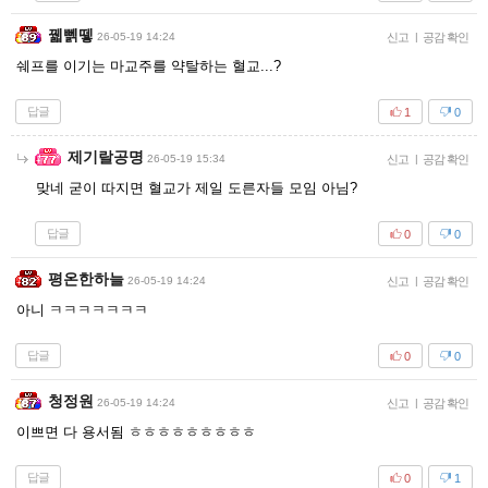
꿻뻵뗗
26-05-19 14:24
신고
|
공감 확인
쉐프를 이기는 마교주를 약탈하는 혈교...?
답글
1
0
제기랄공명
26-05-19 15:34
신고
|
공감 확인
맞네 굳이 따지면 혈교가 제일 도른자들 모임 아님?
답글
0
0
평온한하늘
26-05-19 14:24
신고
|
공감 확인
아니 ㅋㅋㅋㅋㅋㅋㅋ
답글
0
0
청정원
26-05-19 14:24
신고
|
공감 확인
이쁘면 다 용서됨 ㅎㅎㅎㅎㅎㅎㅎㅎㅎ
답글
0
1