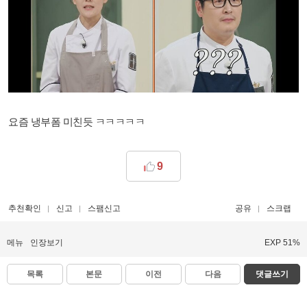
요즘 냉부폼 미친듯 ㅋㅋㅋㅋㅋ
9
추천확인
신고
스팸신고
공유
스크랩
메뉴
인장보기
EXP 51%
목록
본문
이전
다음
댓글쓰기