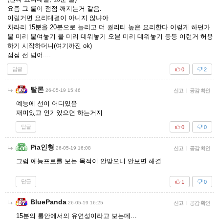
요즘 그 룰이 점점 깨지는거 같음.
이럴거면 요리대결이 아니지 않냐아
차라리 15분을 20분으로 늘리고 더 퀄리티 높은 요리한다 이렇게 하던가
불 미리 붙여놓기 물 미리 데워놓기 오븐 미리 데워놓기 등등 이런거 허용
하기 시작하더니(여기까진 ok)
점점 선 넘어....
답글
0
2
탈론
26-05-19 15:46
신고
|
공감 확인
예능에 선이 어디있음
재미있고 인기있으면 하는거지
답글
0
0
Pia인형
26-05-19 16:08
신고
|
공감 확인
그럼 예능프로를 보는 목적이 안맞으니 안보면 해결
답글
1
0
BluePanda
26-05-19 16:25
신고
|
공감 확인
15분의 룰안에서의 유연성이라고 보는데…