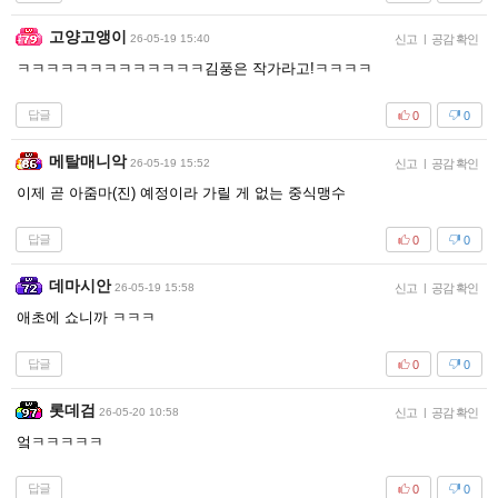
고양고앵이
26-05-19 15:40
신고
|
공감 확인
ㅋㅋㅋㅋㅋㅋㅋㅋㅋㅋㅋㅋㅋ김풍은 작가라고!ㅋㅋㅋㅋ
답글
0
0
메탈매니악
26-05-19 15:52
신고
|
공감 확인
이제 곧 아줌마(진) 예정이라 가릴 게 없는 중식맹수
답글
0
0
데마시안
26-05-19 15:58
신고
|
공감 확인
애초에 쇼니까 ㅋㅋㅋ
답글
0
0
롯데검
26-05-20 10:58
신고
|
공감 확인
엌ㅋㅋㅋㅋㅋ
답글
0
0