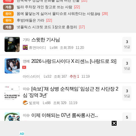
한국축구 성접대 문화를 없애 버린 인물
[22]
이슈
빌라 주차장 개인 창고로 쓰는 사람
[22]
계층
몸에 물닿는게 싫어서 물티슈로 샤워한다는 사람.jpg
[28]
유머
후방)애들은 가라
[22]
유머
넷플릭스 시크릿 코드 1장으로 총정리
[17]
계층
스윗한 기사님
기타
3
댓글
휴면아이디
Lv.84
조회 359
11:20
2026 나랑드사이다 X 리센느 [나랑드로 와]
연예
3
댓글
아이스티이
Lv.32
조회 167
추천 1
11:19
[속보] '채 상병 순직책임' 임성근 전 사단장 2
이슈
3
심 '징역 3년'
댓글
빛로제
Lv.88
조회 329
11:19
이제 이해되는 07년 룸싸롱사건...
이슈
5
댓글
전자팔찌
Lv.93
조회 897
11:19
AD