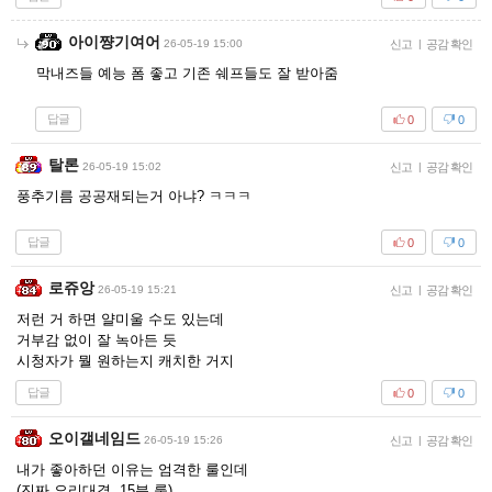
아이쨩기여어
26-05-19 15:00
신고
|
공감 확인
막내즈들 예능 폼 좋고 기존 쉐프들도 잘 받아줌
답글
0
0
탈론
26-05-19 15:02
신고
|
공감 확인
풍추기름 공공재되는거 아냐? ㅋㅋㅋ
답글
0
0
로쥬앙
26-05-19 15:21
신고
|
공감 확인
저런 거 하면 얄미울 수도 있는데
거부감 없이 잘 녹아든 듯
시청자가 뭘 원하는지 캐치한 거지
답글
0
0
오이갤네임드
26-05-19 15:26
신고
|
공감 확인
내가 좋아하던 이유는 엄격한 룰인데
(진짜 요리대결, 15분 룰)