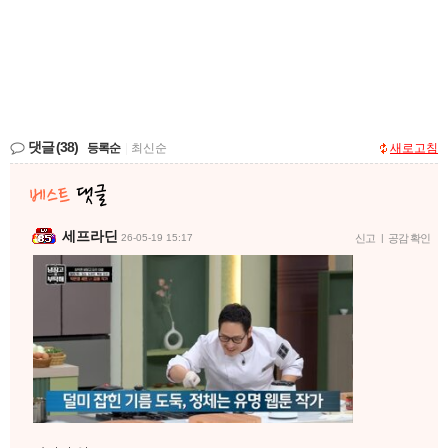
댓글
(38)
등록순
|
최신순
새로고침
세프라딘
26-05-19 15:17
신고
|
공감 확인