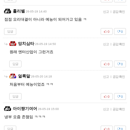
홀리벨
26-05-19 14:40
신고
|
공감 확인
점점 요리대결이 아니라 예능이 되어가고 있음 ㅋ
답글
0
0
망치삼타
26-05-19 14:50
신고
|
공감 확인
원래 엔터산업이 그런거죠
답글
0
0
얼륙말
26-05-20 14:18
신고
|
공감 확인
처음부터 예능이었죠 ㅋㅋ
답글
0
0
아이쨩기여어
26-05-19 15:00
신고
|
공감 확인
냉부 요즘 존잼임 ㅋㅋㅋ
답글
0
0