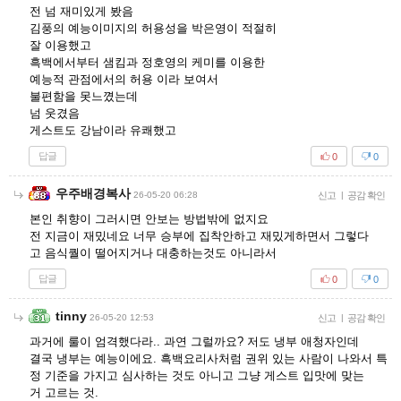
전 넘 재미있게 봤음
김풍의 예능이미지의 허용성을 박은영이 적절히
잘 이용했고
흑백에서부터 샘킴과 정호영의 케미를 이용한
예능적 관점에서의 허용 이라 보여서
불편함을 못느꼈는데
넘 웃겼음
게스트도 강남이라 유쾌했고
답글
0
0
우주배경복사
26-05-20 06:28
신고
|
공감 확인
본인 취향이 그러시면 안보는 방법밖에 없지요
전 지금이 재밌네요 너무 승부에 집착안하고 재밌게하면서 그렇다
고 음식퀄이 떨어지거나 대충하는것도 아니라서
답글
0
0
tinny
26-05-20 12:53
신고
|
공감 확인
과거에 룰이 엄격했다라.. 과연 그럴까요? 저도 냉부 애청자인데
결국 냉부는 예능이에요. 흑백요리사처럼 권위 있는 사람이 나와서 특
정 기준을 가지고 심사하는 것도 아니고 그냥 게스트 입맛에 맞는
거 고르는 것.