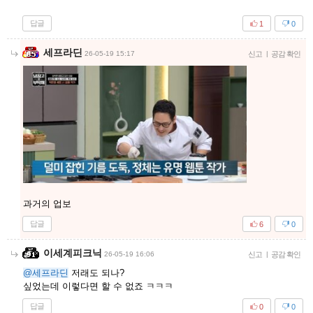
답글
1
0
세프라딘
26-05-19 15:17
신고
|
공감 확인
과거의 업보
답글
6
0
이세계피크닉
26-05-19 16:06
신고
|
공감 확인
@세프라딘
저래도 되나?
싶었는데 이렇다면 할 수 없죠 ㅋㅋㅋ
답글
0
0