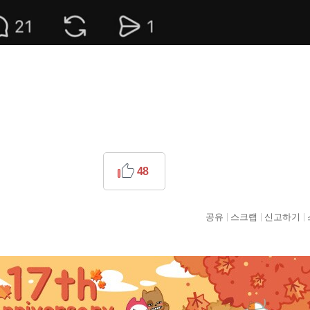
48
공유
스크랩
신고하기