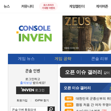
로스트아크
뉴스
커뮤니티
게임캘린더
게이머존
기대평 이벤트
게임 뉴스
게임 공략
콘솔 리뷰
콘솔 인벤
오픈 이슈 갤러리
같이
로그인하고
출석보상
받으세요!
오픈 이슈 갤러리
로그인
대한민국 군종신부의 위
유머
회원가입
ID/PW 찾기
캠핑 처음 간 여자 두명이
유머
ㅎㅂ) 미니스커트
[29]
유머