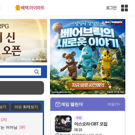
혜택.아이마트
로그인
인
벤
전
체
사
이
트
맵
게임 캘린더
더보기+
보기
이슈 화제보기
모집
[24]
아스오라 CBT 모집
잡는 어머님
[16]
08.19