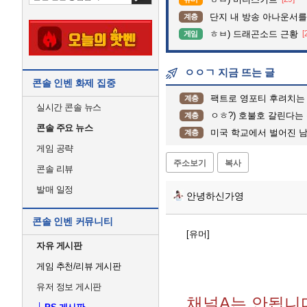
단지 내 방송 아나운서를 바꾸고 나서 집중도
계층
ㅎㅂ) 드래곤소드 근황
[
게임
ㅇㅇㄱ 지금 뜨는 글
콘솔 인벤 화제 집중
팩트로 영포티 후려치는 2
계층
실시간 콘솔 뉴스
ㅇㅎ?) 호불호 갈린다는
계층
콘솔 주요 뉴스
미국 학교에서 벌어진 
계층
게임 공략
주소보기
복사
콘솔 리뷰
발매 일정
안녕하신가영
콘솔 인벤 커뮤니티
[유머]
자유 게시판
게임 추천/리뷰 게시판
유저 정보 게시판
채널A는 안됩니