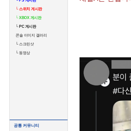
└
PS 게시판
└
스위치 게시판
└
XBOX 게시판
└
PC 게시판
콘솔 이미지 갤러리
└
스크린샷
└
동영상
공통 커뮤니티