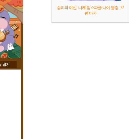
승리의 여신: 니케 팀스파클-나야 블랑: 77
번 타자