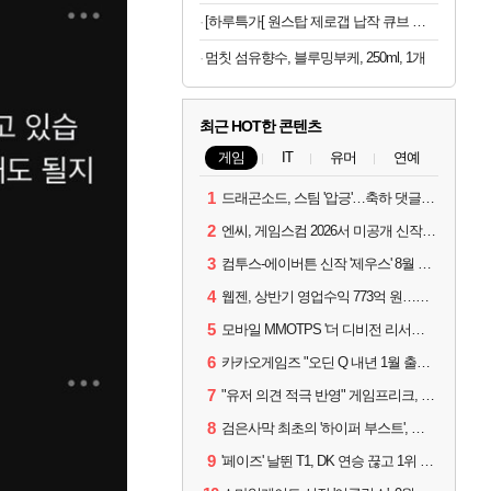
[하루특가[ 원스탑 제로갭 납작 큐브 고용량 USB C 고속충전 멀티탭 4000W
멈칫 섬유향수, 블루밍부케, 250ml, 1개
최근 HOT한 콘텐츠
게임
IT
유머
연예
1
드래곤소드, 스팀 '압긍'…축하 댓글 달고 게임 코드 받자!
2
엔씨, 게임스컴 2026서 미공개 신작 최초 공개
3
컴투스-에이버튼 신작 '제우스' 8월 26일 출시…"모두를 위한 경쟁"
4
웹젠, 상반기 영업수익 773억 원…순이익 89% 증가
5
모바일 MMOTPS '더 디비전 리서전스', 6일 스팀에도 출시
6
카카오게임즈 "오딘 Q 내년 1월 출시, 연기는 없다"
7
"유저 의견 적극 반영" 게임프리크, 비스트 오브 리인카네이션 개선 나선다
8
검은사막 최초의 '하이퍼 부스트', 직접 해봤습니다
9
'페이즈' 날뛴 T1, DK 연승 끊고 1위 지켜