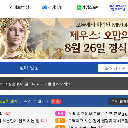
최대 90% 할인
라이브/영상
게이밍/IT
게임스토어
8월 프로모션
발매 일정
 보고 싶은 유머 글이나 이미지를 올려보세요!
오늘의 화제
주간
월간
이슈
지난 화제
엄
[42]
현역 최고령 배우라는 신구 근황.jpg
연예
 10분만에 텐트 치는 법
[14]
고백하고 차인 딸이 불평하자 바로
유머
1호선 장판파.jpg
[19]
유머