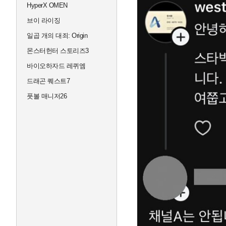
HyperX OMEN
브이 라이징
일곱 개의 대죄: Origin
몬스터헌터 스토리즈3
바이오하자드 레퀴엠
드래곤 퀘스트7
풋볼 매니저26