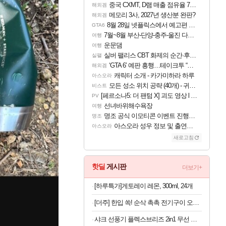
중국 CXMT, D램 매출 점유율 7%…글로벌 4위로 부상
해외겜
메모리 3사, 2027년 생산분 완판?
해외겜
8월 28일 넷플릭스에서 예고편 공개 예정
GTA6
7월~8월 부산-단양-충주-울진 다녀왔어요~
여행
운문댐
여행
실버 팰리스 CBT 화제의 순간·후기 모음
실팰
‘GTA 6’ 예판 흥행…테이크투 “내부 예상 크게 넘어”
해외겜
캐릭터 소개 - 카가미하라 하루
아스오라
모든 성소 위치 공략 (40개) - 귀환한 영혼 도전과제
비스트
[페르소나5: 더 팬텀 X] 괴도 영상 l 타카마키 안·댄싱 스타
PV
선녀바위해수욕장
여행
명조 공식 이모티콘 이벤트 진행해봤습니다! 참여부터 추첨까지????
명조
아스오라 성우 정보 및 출연작 모음
아스오라
새로고침
핫딜
게시판
더보기+
[하루특가]게토레이 레몬, 300ml, 24개
[더주] 한입 쏙! 순삭 촉촉 전기구이 오다리 180g (50-60미)
샤크 선풍기 플렉스브리즈 2in1 무선 휴대용 3단계 바람조절 FA200KR