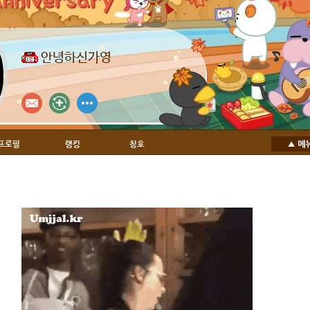
안녕하신가영
프로필
랭킹
칭호