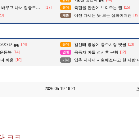
가 확 올라갔다는 한 아파트의 안내방송
[17]
축협을 한번에 보여주는 짤
[15]
유머
23]
이젠 다시는 못 보는 삼파이더맨
[19
계층
0대녀.jpg
[74]
김선태 영상에 충주시장 댓글
[13]
유머
 운동복
[14]
옥동자 아들 정시후 근황
[12]
연예
남녀 싸움
[10]
입추 지나서 시원해졌다고 한 사람
기타
2026-05-19 18:21
다 ㅋㅋ