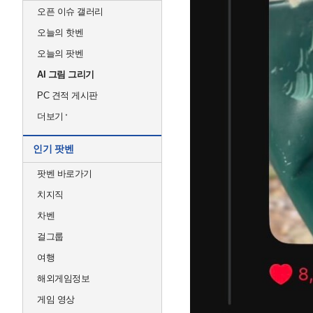
오픈 이슈 갤러리
오늘의 핫벤
오늘의 팟벤
AI 그림 그리기
PC 견적 게시판
더보기
인기 팟벤
팟벤 바로가기
치지직
차벤
걸그룹
여행
해외게임정보
게임 영상