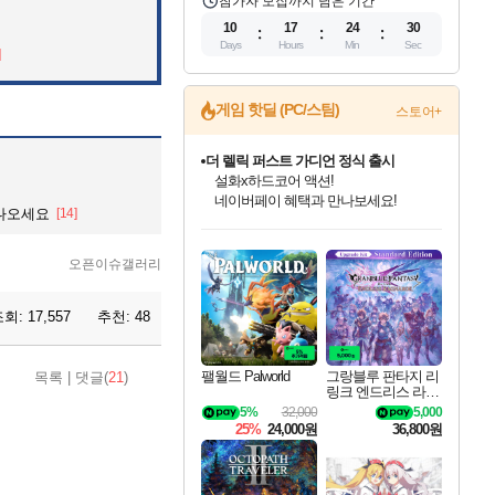
참가자 모집까지 남은 기간
10
17
24
29
Days
Hours
Min
Sec
]
게임 핫딜 (PC/스팀)
더 렐릭 퍼스트 가디언 정식 출시
스토어+
설화x하드코어 액션!
네이버페이 혜택과 만나보세요!
베데스다 40주년 기념 할인 중!
베데스다의 명작들을
 나오세요
[14]
40주년 프로모션으로 만나보세요!
인벤게임즈 8월 특별 할인!
드래곤소드: 어웨이크닝 입점!
문명 7 특별 할인!
마블 투혼 파이팅 소울즈 정식출시!
귀무자: 검의 길 예약 판매 중!
비스트 오브 리인카네이션 정식 출시!
커세어 코브 출시 기념 할인!
캡콤 프렌차이즈 할인 진행 중!
캡콤 일부 상품 상시 할인
스타워즈 은하계 레이서
로블록스 기프트 카드 공식 입점
인기 퍼블리셔 모음!
스팀으로 만나는 드래곤소드!
조선&고려 DLC 출시 예정
마블 히어로 총 출동&화려한 격투!
10% 할인과
게임프릭 신작 IP
해적'섬'을 발전시키자!
몬헌, 바하 등 인기 IP를
몬헌 와일즈 & 드래곤즈 도그마2
인벤게임즈에서 10% 추가 적립
Robux를 가장 안전하고
최대 90% 할인가를 만나보세요!
네이버혜택과 함께 만나보세요!
50%할인&추가 적립까지!
네이버 포인트 혜택까지!
이니&베니 혜택까지!
네이버 혜택가와 함께 예약하세요!
할인&네이버혜택으로 만나보세요!
할인가에 만나보세요!
일부 에디션 상시 할인!
혜택으로 예약 판매 중
편안하게 충전하세요
오픈이슈갤러리
조회:
17,557
추천:
48
팰월드 Palworld
그랑블루 판타지 리
목록
|
댓글(
21
)
링크 엔드리스 라그
나로크 업그레이드
5%
32,000
5,000
킷 Granblue Fantasy
25%
24,000원
36,800원
Relink Endless Ragn
arok Upgrade Kit DL
C