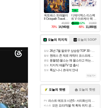
옥토패스 트래블러
디제이맥스 리스펙
II Octopath Traveler I
트 V 아르케아 팩 D
I
JMAX RESPECT V
49,800
12%
19,800
Arcaea Pack DLC
70%
14,940원
40%
11,880원
오늘의 치지직
오늘의 SOOP
26년 7월 팔로우 상승량 TOP 30 - 월간 치지직
잡담
젠레스 존 제로 캐릭터 코스프레한 꽁주
짤방
풍월량) 물소는 왜 물소라고 하는거야? 아! 그만 ㅋㅋ
클립
치지직 애플TV 앱 출시
정보
룩삼 니니 초대석 안내
정보
더보기+
오늘의 팟벤
오늘의 핫벤
라스트 에포크 시즌5 - 서리화신의 분노 티저
PV
모든 요리/작물 책 획득 위치 공략 (36개) - 미식가 도전과제
비스트