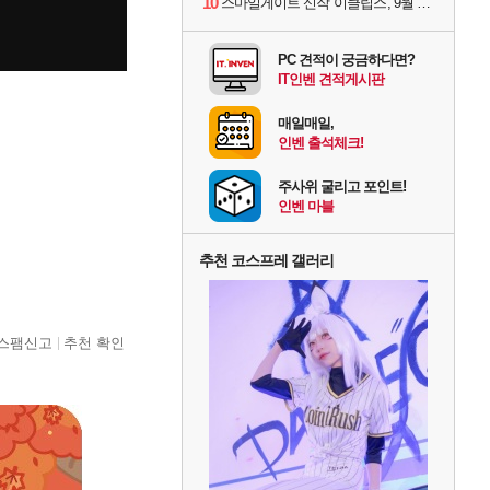
10
스마일게이트 신작 '이클립스', 9월 10일 정식 출시
PC 견적이 궁금하다면?
IT인벤 견적게시판
매일매일,
인벤 출석체크!
주사위 굴리고 포인트!
인벤 마블
추천 코스프레 갤러리
스팸신고
추천 확인