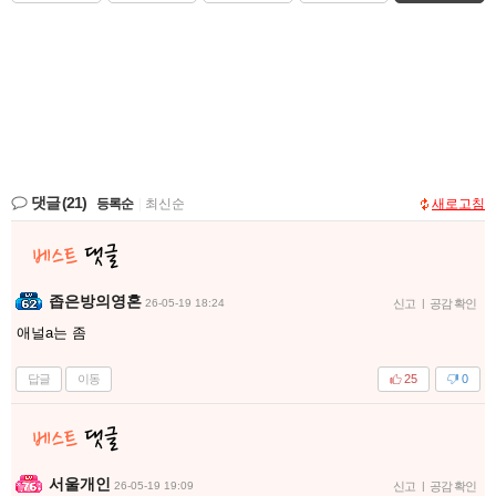
댓글
(21)
등록순
|
최신순
새로고침
좁은방의영혼
26-05-19 18:24
신고
|
공감 확인
애널a는 좀
답글
이동
25
0
서울개인
26-05-19 19:09
신고
|
공감 확인