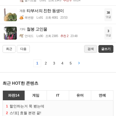
슬기로움
Lv.92
조회 2343
추천 6
00:24
타부서의 친한 동생이
계층
38
댓글
쾌변왕
Lv.91
조회 4081
23:53
철봉 고인물
기타
3
댓글
언데드
Lv.90
조회 2385
추천 2
23:48
최근
다음
검색
글쓰기
1
2
3
4
5
최근 HOT한 콘텐츠
파판14
게임
IT
유머
연예
1
할인하는거 쭉 봤는데
2
스!포] 효월 본편 끝!