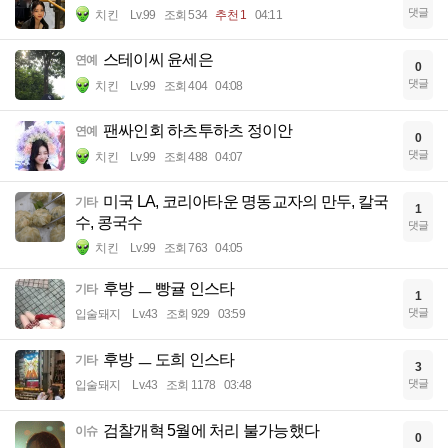
댓글
치킨
Lv.99
조회 534
추천 1
04:11
스테이씨 윤세은
연예
0
댓글
치킨
Lv.99
조회 404
04:08
팬싸인회 하츠투하츠 정이안
연예
0
댓글
치킨
Lv.99
조회 488
04:07
미국 LA, 코리아타운 명동교자의 만두, 칼국
기타
1
수, 콩국수
댓글
치킨
Lv.99
조회 763
04:05
후방 ㅡ 빵귤 인스타
기타
1
댓글
입술돼지
Lv.43
조회 929
03:59
후방 ㅡ 도희 인스타
기타
3
댓글
입술돼지
Lv.43
조회 1178
03:48
검찰개혁 5월에 처리 불가능했다
이슈
0