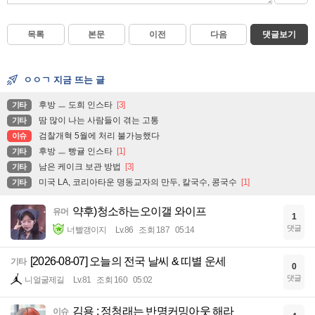
목록
본문
이전
다음
댓글보기
ㅇㅇㄱ 지금 뜨는 글
후방 ㅡ 도희 인스타
[3]
기타
땀 많이 나는 사람들이 겪는 고통
기타
검찰개혁 5월에 처리 불가능했다
이슈
후방 ㅡ 빵귤 인스타
[1]
기타
남은 케이크 보관 방법
[3]
기타
미국 LA, 코리아타운 명동교자의 만두, 칼국수, 콩국수
[1]
기타
약후)청소하는오이갤 와이프
유머
1
댓글
너빨갱이지
Lv.86
조회 187
05:14
[2026-08-07] 오늘의 전국 날씨 & 띠별 운세
기타
0
댓글
니얼굴제길
Lv.81
조회 160
05:02
김용 : 정청래는 반명커밍아웃 해라
이슈