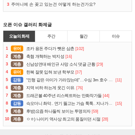
3
주머니에 손 꽂고 있는건 어떻게 하는건가요?
오픈 이슈 갤러리 화제글
오늘의 화제
주간
월간
이슈
1
유머
[102]
조카 용돈 주다가 뺏은 삼촌
2
계층
[16]
축협 개혁하는 박지성
3
계층
[29]
신남성연대 배인규 사망 소식 댓글 근황
4
유머
[37]
한복 잘못 입혀 보낸 학부모
5
감동
[11]
“인형 같은 아이가 가라앉는데”…수심 3m 호수 뛰어든 60대 의인
6
계층
[76]
지역 비하 하는게 웃긴 이유.
7
계층
[44]
드래곤볼 40주년 리스펙트하는 만화작가들
8
감동
[15]
슥오더니 촤악.. 연기 뚫고는 가슴 툭툭.. 지나가던 아재의 정체
9
계층
[59]
후방)요즘 하나둘씩 보이는 투명의자
10
계층
[28]
ㅇㅎ) 나이키 역사상 최고의 품질이던 시절