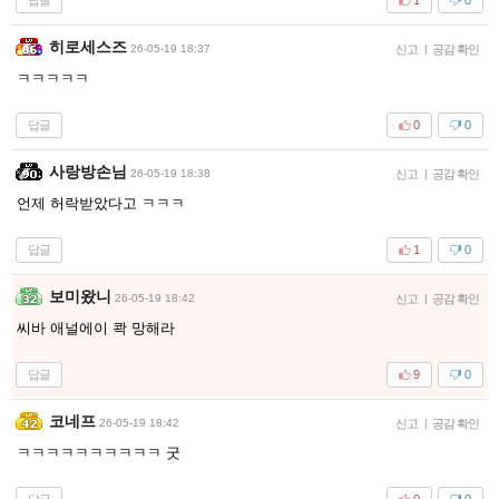
1
0
히로세스즈
26-05-19 18:37
신고
|
공감 확인
ㅋㅋㅋㅋㅋ
답글
0
0
사랑방손님
26-05-19 18:38
신고
|
공감 확인
언제 허락받았다고 ㅋㅋㅋ
답글
1
0
보미왔니
26-05-19 18:42
신고
|
공감 확인
씨바 애널에이 콱 망해라
답글
9
0
코네프
26-05-19 18:42
신고
|
공감 확인
ㅋㅋㅋㅋㅋㅋㅋㅋㅋㅋ 굿
답글