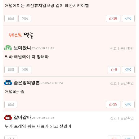
애널에이는 조선휴지일보랑 같이 폐간시켜야함
답글
이동
16
0
보미왔니
26-05-19 18:42
신고
|
공감 확인
씨바 애널에이 콱 망해라
답글
이동
9
0
좁은방의영혼
26-05-19 18:24
신고
|
공감 확인
애널a는 좀
답글
25
0
갈마갈마
26-05-19 18:25
신고
|
공감 확인
누가 프레임 짜는 재료가 되고 싶겠어
답글