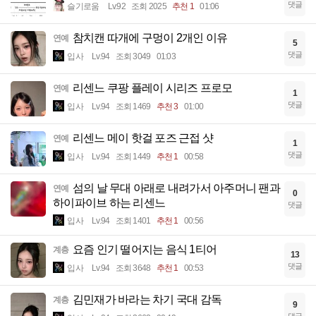
댓글
슬기로움
Lv.92
조회 2025
추천 1
01:06
참치캔 따개에 구멍이 2개인 이유
연예
5
댓글
입사
Lv.94
조회 3049
01:03
리센느 쿠팡 플레이 시리즈 프로모
연예
1
댓글
입사
Lv.94
조회 1469
추천 3
01:00
리센느 메이 핫걸 포즈 근접 샷
연예
1
댓글
입사
Lv.94
조회 1449
추천 1
00:58
섬의 날 무대 아래로 내려가서 아주머니 팬과
연예
0
하이파이브 하는 리센느
댓글
입사
Lv.94
조회 1401
추천 1
00:56
요즘 인기 떨어지는 음식 1티어
계층
13
댓글
입사
Lv.94
조회 3648
추천 1
00:53
김민재가 바라는 차기 국대 감독
계층
9
댓글