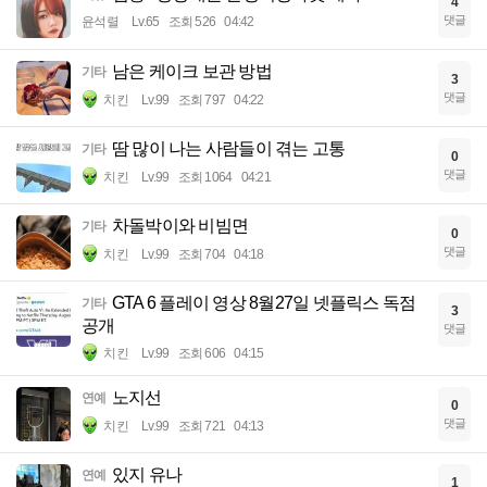
4
댓글
윤석렬
Lv.65
조회 526
04:42
남은 케이크 보관 방법
기타
3
댓글
치킨
Lv.99
조회 797
04:22
땀 많이 나는 사람들이 겪는 고통
기타
0
댓글
치킨
Lv.99
조회 1064
04:21
차돌박이와 비빔면
기타
0
댓글
치킨
Lv.99
조회 704
04:18
GTA 6 플레이 영상 8월27일 넷플릭스 독점
기타
3
공개
댓글
치킨
Lv.99
조회 606
04:15
노지선
연예
0
댓글
치킨
Lv.99
조회 721
04:13
있지 유나
연예
1