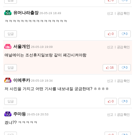
0
0
유머나라출장
26-05-19 18:49
신고
|
공감 확인
ㅋㅋㅋㅋㅋㅋㅋㅋㅋㅋㅋㅋㅋㅋㅋㅋ
답글
0
0
서울개인
26-05-19 19:09
신고
|
공감 확인
애널에이는 조선휴지일보랑 같이 폐간시켜야함
답글
16
0
이에루카
26-05-19 19:34
신고
|
공감 확인
저 사진을 가지고 어떤 기사를 내보내질 궁금한데? ㅎㅎㅎㅎ
답글
0
0
주마등
26-05-19 20:53
신고
|
공감 확인
겠냐?? ㅋㅋㅋㅋㅋ
답글