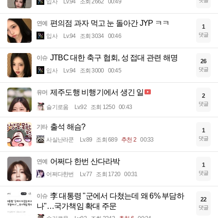
입사
Lv.94
조회 2662
00:49
편의점 과자 먹고 눈 돌아간 JYP ㅋㅋ
연예
1
댓글
입사
Lv.94
조회 3034
00:46
JTBC 대한 축구 협회, 성 접대 관련 해명
이슈
26
댓글
입사
Lv.94
조회 3000
00:45
제주도행 비행기에서 생긴 일
유머
2
댓글
슬기로움
Lv.92
조회 1250
00:43
출석 해슴?
기타
1
댓글
사실난라쿤
Lv.89
조회 689
추천 2
00:33
어쩌다 한번 산다라박
연예
1
댓글
어쩌다한번
Lv.77
조회 1720
00:31
李 대통령 "군에서 다쳤는데 왜 6% 부담하
이슈
22
나"…국가책임 확대 주문
댓글