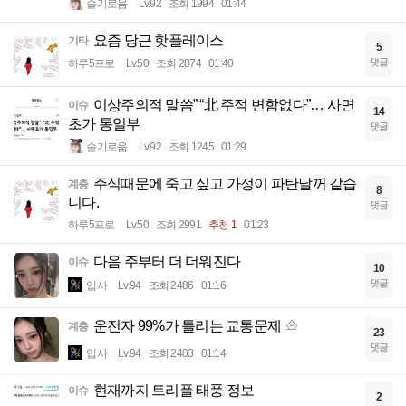
슬기로움
Lv.92
조회 1994
01:44
요즘 당근 핫플레이스
기타
5
댓글
하루5프로
Lv.50
조회 2074
01:40
이상주의적 말씀” “北 주적 변함없다”… 사면
이슈
14
초가 통일부
댓글
슬기로움
Lv.92
조회 1245
01:29
주식때문에 죽고 싶고 가정이 파탄날꺼 같습
계층
8
니다.
댓글
하루5프로
Lv.50
조회 2991
추천 1
01:23
다음 주부터 더 더워진다
이슈
10
댓글
입사
Lv.94
조회 2486
01:16
운전자 99%가 틀리는 교통문제
계층
23
댓글
입사
Lv.94
조회 2403
01:14
현재까지 트리플 태풍 정보
이슈
2