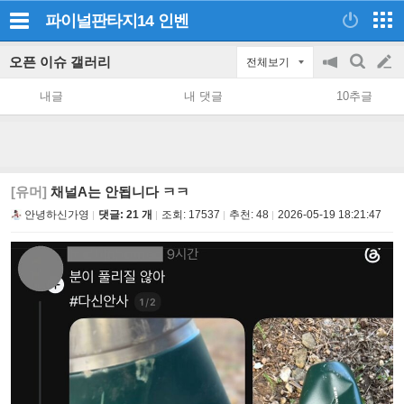
파이널판타지14
인벤
오픈 이슈 갤러리
전체보기
공
검
글
지
색
내글
내 댓글
10추글
on/off
쓰
기
[유머]
채널A는 안됩니다 ㅋㅋ
안녕하신가영
댓글: 21 개
조회:
17537
추천:
48
2026-05-19 18:21:47