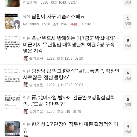
댓글
강철의매
Lv.86
조회 1043
03:37
남친이 자꾸 기습키스해요
유머
1
댓글
Neuhauus
Lv.20
조회 1547
추천 1
03:02
호남 반도체 방해하는 미 7공군 박살내자”···
이슈
8
미군기지 무단침입 대학생단체 회원 3명 구속, 1
댓글
명은 기각
슬기로움
Lv.92
조회 1253
02:20
팀장님 밥 먹고 한판?” “콜!”…폭염 속 직장인
이슈
6
사로잡은 ‘점심 몰캉스’
댓글
슬기로움
Lv.92
조회 2213
02:03
靑, 北미사일 발사에 긴급안보상황점검회
이슈
0
의…“도발 중단 촉구”
댓글
슬기로움
Lv.92
조회 919
01:49
한기성 1군단장이 직무 배제된 결정적인 이
이슈
4
유
댓글