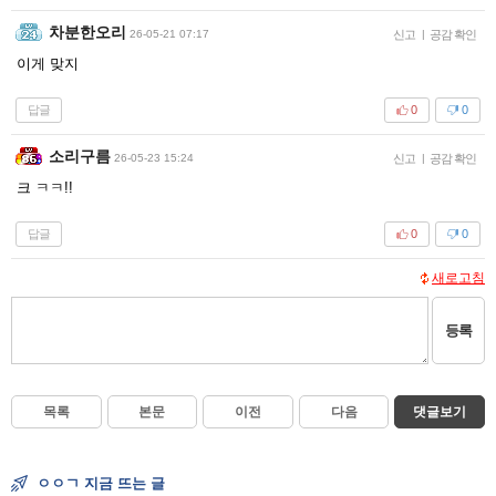
차분한오리
26-05-21 07:17
신고
|
공감 확인
이게 맞지
답글
0
0
소리구름
26-05-23 15:24
신고
|
공감 확인
크 ㅋㅋ!!
답글
0
0
새로고침
등록
목록
본문
이전
다음
댓글보기
ㅇㅇㄱ 지금 뜨는 글