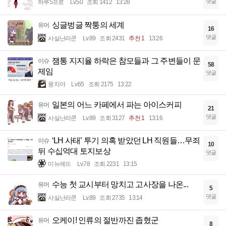
댓글
하루5프로
Lv.50
조회 1412
13:28
싱글벙글 짝퉁의 세계
유머
16
댓글
사실난라쿤
Lv.89
조회 2431
추천 1
13:26
잼통 지지율 하락은 참모들과 그 주변들이 문
이슈
58
제임
댓글
뭉치야
Lv.65
조회 2175
13:22
일본의 어느 카페에서 파는 아이스커피
유머
21
댓글
사실난라쿤
Lv.89
조회 3127
추천 1
13:16
‘LH 사태’ 투기 의혹 받았던 LH 직원들…무죄
이슈
10
뒤 수십억대 토지보상
댓글
미뉴에뜨
Lv.78
조회 2231
13:15
수능 첫 교시부터 망치고 고사장을 나온...
유머
5
댓글
사실난라쿤
Lv.89
조회 2735
13:14
오케이! 인류의 절반까진 좁혔군
유머
8