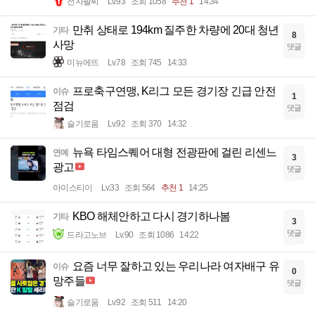
전자팔찌
Lv.93
조회 1058
추천 1
14:34
만취 상태로 194km 질주한 차량에 20대 청년
기타
8
사망
댓글
미뉴에뜨
Lv.78
조회 745
14:33
프로축구연맹, K리그 모든 경기장 긴급 안전
이슈
1
점검
댓글
슬기로움
Lv.92
조회 370
14:32
뉴욕 타임스퀘어 대형 전광판에 걸린 리센느
연예
3
광고
댓글
아이스티이
Lv.33
조회 564
추천 1
14:25
KBO 해체안하고 다시 경기하나봄
기타
3
댓글
드라고노브
Lv.90
조회 1086
14:22
요즘 너무 잘하고 있는 우리나라 여자배구 유
이슈
0
망주들
댓글
슬기로움
Lv.92
조회 511
14:20