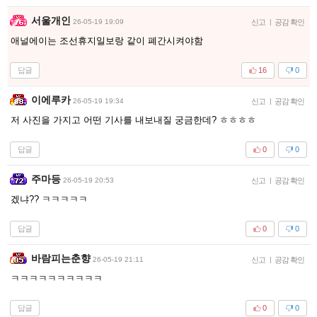
서울개인
26-05-19 19:09
신고
|
공감 확인
애널에이는 조선휴지일보랑 같이 폐간시켜야함
답글
16
0
이에루카
26-05-19 19:34
신고
|
공감 확인
저 사진을 가지고 어떤 기사를 내보내질 궁금한데? ㅎㅎㅎㅎ
답글
0
0
주마등
26-05-19 20:53
신고
|
공감 확인
겠냐?? ㅋㅋㅋㅋㅋ
답글
0
0
바람피는춘향
26-05-19 21:11
신고
|
공감 확인
ㅋㅋㅋㅋㅋㅋㅋㅋㅋㅋ
답글
0
0