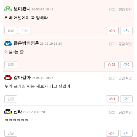
보미왔니
26-05-19 18:42
신고
|
공감 확인
씨바 애널에이 콱 망해라
답글
이동
9
0
좁은방의영혼
26-05-19 18:24
신고
|
공감 확인
애널a는 좀
답글
25
0
갈마갈마
26-05-19 18:25
신고
|
공감 확인
누가 프레임 짜는 재료가 되고 싶겠어
답글
1
0
신라
26-05-19 18:28
신고
|
공감 확인
ㅋㅋㅋㅋㅋㅋ
답글
0
0