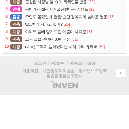
4
계층
[22]
곱창집 사장님 불 쇼에 외국인들 반응
5
연예
[17]
음방가서 챌린지거절당했다는 리센느
6
감동
[13]
주인도 몰랐던 위험한 순간 강아지의 놀라운 행동
7
계층
[26]
딸...여기 왜파고 있어?
8
계층
[31]
아파트 엘베 망가뜨린 아줌마 사과문
9
계층
[31]
그 시절을 견뎌낸 80년대생
10
계층
[30]
(ㅎㅂ) 구독자 늘어났다는 시계 수리 유튜버
로그인
PC화면
퀵링크
설정
청소년보호정책
이용약관
개인정보처리방침
▲
불법촬영물신고안내
(주)
인
벤