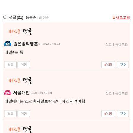
댓글
(21)
등록순
|
최신순
새로고침
좁은방의영혼
26-05-19 18:24
신고
|
공감 확인
애널a는 좀
답글
이동
25
0
서울개인
26-05-19 19:09
신고
|
공감 확인
애널에이는 조선휴지일보랑 같이 폐간시켜야함
답글
이동
16
0