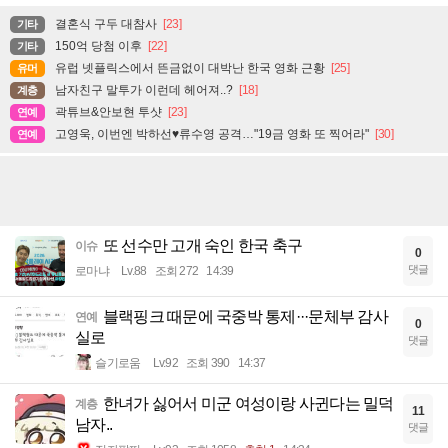
결혼식 구두 대참사
[23]
기타
150억 당첨 이후
[22]
기타
유럽 넷플릭스에서 뜬금없이 대박난 한국 영화 근황
[25]
유머
남자친구 말투가 이런데 헤어져..?
[18]
계층
곽튜브&안보현 투샷
[23]
연예
고영욱, 이번엔 박하선♥류수영 공격…"19금 영화 또 찍어라"
[30]
연예
또 선수만 고개 숙인 한국 축구
이슈
0
댓글
로마냐
Lv.88
조회 272
14:39
블랙핑크 때문에 국중박 통제···문체부 감사
연예
0
실로
댓글
슬기로움
Lv.92
조회 390
14:37
한녀가 싫어서 미군 여성이랑 사귄다는 밀덕
계층
11
남자..
댓글