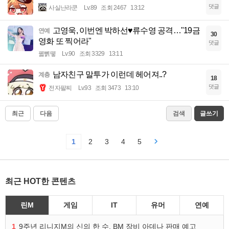
댓글
사실난라쿤
Lv.89
조회 2467
13:12
고영욱, 이번엔 박하선♥류수영 공격…"19금
연예
30
영화 또 찍어라"
댓글
꿻뻵뗗
Lv.90
조회 3329
13:11
남자친구 말투가 이런데 헤어져..?
계층
18
댓글
전자팔찌
Lv.93
조회 3473
13:10
최근
다음
검색
글쓰기
1
2
3
4
5
최근 HOT한 콘텐츠
린M
게임
IT
유머
연예
1
9주년 리니지M의 신의 한 수, BM 장비 아데나 판매 예고