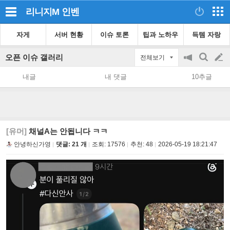
리니지M
인벤
자게
서버 현황
이슈 토론
팁과 노하우
득템 자랑
오픈 이슈 갤러리
전체보기
공
검
글
지
색
내글
내 댓글
10추글
on/off
쓰
기
[유머]
채널A는 안됩니다 ㅋㅋ
안녕하신가영
댓글: 21 개
조회:
17576
추천:
48
2026-05-19 18:21:47