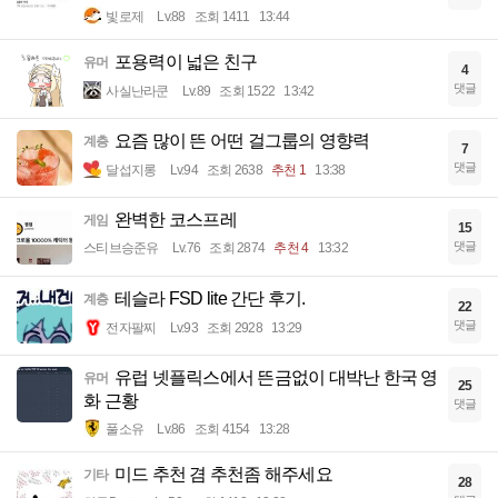
빛로제
Lv.88
조회 1411
13:44
포용력이 넓은 친구
유머
4
댓글
사실난라쿤
Lv.89
조회 1522
13:42
요즘 많이 뜬 어떤 걸그룹의 영향력
계층
7
댓글
달섭지롱
Lv.94
조회 2638
추천 1
13:38
완벽한 코스프레
게임
15
댓글
스티브승준유
Lv.76
조회 2874
추천 4
13:32
테슬라 FSD lite 간단 후기.
계층
22
댓글
전자팔찌
Lv.93
조회 2928
13:29
유럽 넷플릭스에서 뜬금없이 대박난 한국 영
유머
25
화 근황
댓글
풀소유
Lv.86
조회 4154
13:28
미드 추천 겸 추천좀 해주세요
기타
28