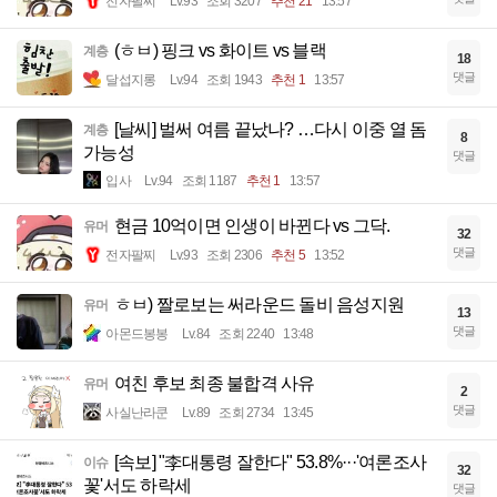
전자팔찌
Lv.93
조회 3207
추천 21
13:57
(ㅎㅂ) 핑크 vs 화이트 vs 블랙
계층
18
댓글
달섭지롱
Lv.94
조회 1943
추천 1
13:57
[날씨] 벌써 여름 끝났나? …다시 이중 열 돔
계층
8
가능성
댓글
입사
Lv.94
조회 1187
추천 1
13:57
현금 10억이면 인생이 바뀐다 vs 그닥.
유머
32
댓글
전자팔찌
Lv.93
조회 2306
추천 5
13:52
ㅎㅂ) 짤로보는 써라운드 돌비 음성지원
유머
13
댓글
아몬드봉봉
Lv.84
조회 2240
13:48
여친 후보 최종 불합격 사유
유머
2
댓글
사실난라쿤
Lv.89
조회 2734
13:45
[속보] "李대통령 잘한다" 53.8%···'여론조사
이슈
32
꽃'서도 하락세
댓글