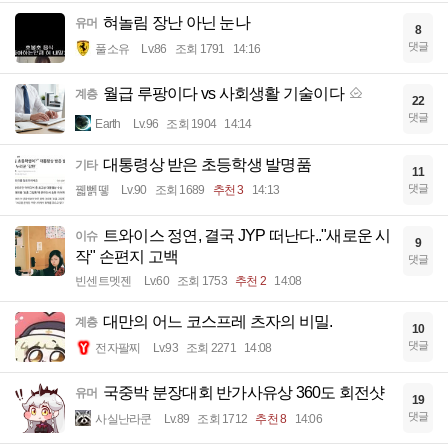
혀놀림 장난 아닌 눈나
유머
8
댓글
풀소유
Lv.86
조회 1791
14:16
월급 루팡이다 vs 사회생활 기술이다
계층
22
댓글
Earth
Lv.96
조회 1904
14:14
대통령상 받은 초등학생 발명품
기타
11
댓글
꿻뻵뗗
Lv.90
조회 1689
추천 3
14:13
트와이스 정연, 결국 JYP 떠난다.."새로운 시
이슈
9
작" 손편지 고백
댓글
빈센트멧젠
Lv.60
조회 1753
추천 2
14:08
대만의 어느 코스프레 츠자의 비밀.
계층
10
댓글
전자팔찌
Lv.93
조회 2271
14:08
국중박 분장대회 반가사유상 360도 회전샷
유머
19
댓글
사실난라쿤
Lv.89
조회 1712
추천 8
14:06