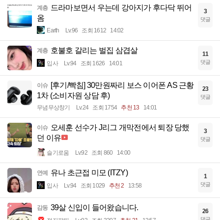
드라마보면서 우는데 강아지가 후다닥 뛰어
계층
3
옴
댓글
Earth
Lv.96
조회 1612
14:02
호불호 갈리는 벌집 삼겹살
계층
11
댓글
입사
Lv.94
조회 1626
14:01
[후기/빡침] 30만원짜리 보스 이어폰 AS 근황
이슈
23
1차 (소비자원 상담 후)
댓글
무념무상창기
Lv.24
조회 1754
추천 13
14:01
오세훈 선수가 J리그 개막전에서 퇴장 당했
이슈
3
던 이유
댓글
슬기로움
Lv.92
조회 860
14:00
유나 초근접 미모 (ITZY)
연예
1
댓글
입사
Lv.94
조회 1029
추천 2
13:58
39살 신입이 들어왔습니다.
감동
26
댓글