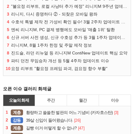
2
"불요정 리부트, 로컬 사냥터 추가 예정" 리니지M 9주년 업데이트 예고
3
리니지, 다시 증명하다 ② - 되찾은 모바일 왕좌
4
수호석 특별 제작 전 가성비 확인 필수! 3월 2주차 업데이트 이슈
5
엔씨 리니지M, PC 결제 병행에도 모바일 '매출 1위' 탈환
6
신규 서버 사전 생성, 신규 수호성 추가 등 3월 1주차 업데이트 이슈
7
리니지M, 8월 1주차 한정 및 주말 제작 정보
8
진드슬, 라던 리뉴얼 등 리니지M ContiNew 업데이트 핵심 요약
9
파티 던전 무임승차 개선 등 5월 4주차 업데이트 이슈
10
요정 리부트 "활요정 프레임 파괴, 검요정 향수 부활"
오픈 이슈 갤러리 화제글
오늘의 화제
주간
월간
이슈
1
계층
[3]
황량하고 쓸쓸한 벌판의 어느 기념비 (카자흐스탄)
2
감동
[26]
39살 신입이 들어왔습니다.
3
계층
[47]
길빵 이거 어떻게 할 수 없나?