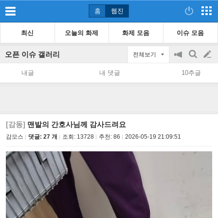
홈
웹진
최신
오늘의 화제
화제 모음
이슈 모음
오픈 이슈 갤러리
전체보기
공
검
글
지
색
내글
내 댓글
10추글
on/off
쓰
기
[감동]
맨발의 간호사님께 감사드려요
감모스
댓글: 27 개
조회:
13728
추천:
86
2026-05-19 21:09:51