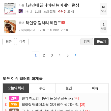
1년만에 끝나버린 뉴이재명 현상
이슈
63
댓글
마검귀
Lv.83
조회 5378
추천 5
23:41
허언증 갤러리 레전드
유머
1
댓글
머머머머머며
Lv.38
조회 1987
23:38
최근
다음
검색
글쓰기
1
2
3
4
5
오픈 이슈 갤러리 화제글
오늘의 화제
주간
월간
이슈
1
연예
[26]
현역 최고령 배우라는 신구 근황.jpg
2
유머
[25]
외향형 딸래미와 비행기 타면 생기는 일.
3