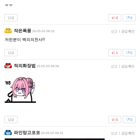
ㅠㅠ
답글
0
0
작은폭풍
26-05-20 08:32
신고
|
공감 확인
저런분이 백의의천사!!
답글
1
0
적의화장법
26-05-20 08:58
신고
|
공감 확인
답글
0
0
파인망고코코
26-05-20 09:31
신고
|
공감 확인