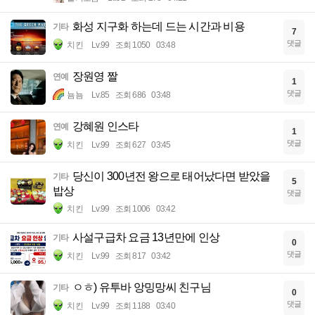
화성 지구화 하는데 드는 시간과 비용
기타
7
댓글
치킨
Lv.99
조회 1050
03:48
장원영 짤
연예
1
댓글
뇸뇸
Lv.85
조회 686
03:48
강혜원 인스타
연예
1
댓글
치킨
Lv.99
조회 627
03:45
당신이 300년전 왕으로 태어났다면 받았을
기타
5
밥상
댓글
치킨
Lv.99
조회 1006
03:42
사설구급차 요금 13년만에 인상
기타
0
댓글
치킨
Lv.99
조회 817
03:42
ㅇㅎ) 유투바 앙밍망씨 친구님
기타
0
댓글
치킨
Lv.99
조회 1188
03:40