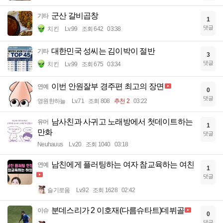
군산 갈비곱창
기타
1
댓글
치킨
Lv.99
조회 642
03:38
대한민국 성씨는 김이박이 절반
기타
3
댓글
치킨
Lv.99
조회 675
03:34
이번 안원잘부 경주편 최고의 장면
연예
0
댓글
영원한하늘
Lv.71
조회 808
추천 2
03:22
남사친과 사귀고 노래방에서 첫데이트하는
유머
1
만화
댓글
Neuhauus
Lv.20
조회 1040
03:18
남친에게 플러팅하는 여자 참교육하는 여친
연예
1
댓글
슬기로움
Lv.92
조회 1628
02:42
분데스리가 2 이호재(다름슈타트)데뷔골
이슈
0
댓글