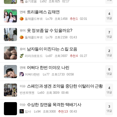
슬기로움
Lv.92
조회 825
02:17
트리플에스 김채연
연예
4
댓글
돌체콜드부르
Lv.79
조회 1458
추천 1
02:01
옷 정보좀 알 수 있을까요?
유머
7
댓글
돌체콜드부르
Lv.79
조회 2158
01:43
남자들이 미친다는 스킬 모음
유머
2
댓글
라라크로포드
Lv.87
조회 3937
추천 4
01:27
어쩌다 한번 미야오 나린
연예
0
댓글
어쩌다한번
Lv.77
조회 1733
00:58
스페인과 솅겐 조약을 중단한 이탈리아 근황
이슈
4
댓글
빈센트멧젠
Lv.60
조회 3009
00:46
수상한 장면을 목격한 택배기사
이슈
3
댓글
입사
Lv.94
조회 3000
추천 13
00:43