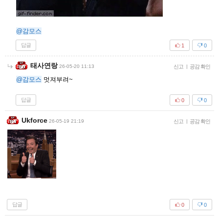
@감모스
답글
1
0
태사연랑
26-05-20 11:13
신고
|
공감 확인
@감모스
멋져부려~
답글
0
0
Ukforce
26-05-19 21:19
신고
|
공감 확인
답글
0
0