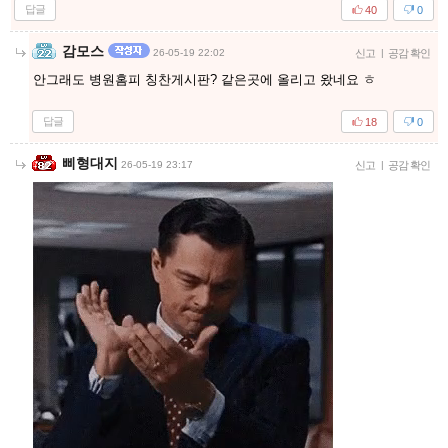
답글
40
0
감모스
26-05-19 22:02
신고
|
공감 확인
안그래도 병원홈피 칭찬게시판? 같은곳에 올리고 왔네요 ㅎ
답글
18
0
삐형대지
26-05-19 23:17
신고
|
공감 확인