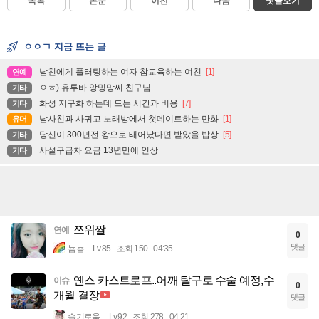
목록
본문
이전
다음
댓글보기
ㅇㅇㄱ 지금 뜨는 글
남친에게 플러팅하는 여자 참교육하는 여친
[1]
연예
ㅇㅎ) 유투바 앙밍망씨 친구님
기타
화성 지구화 하는데 드는 시간과 비용
[7]
기타
남사친과 사귀고 노래방에서 첫데이트하는 만화
[1]
유머
당신이 300년전 왕으로 태어났다면 받았을 밥상
[5]
기타
사설구급차 요금 13년만에 인상
기타
쯔위짤
연예
0
댓글
뇸뇸
Lv.85
조회 150
04:35
옌스 카스트로프..어깨 탈구로 수술 예정,수
이슈
0
개월 결장
댓글
슬기로움
Lv.92
조회 278
04:21