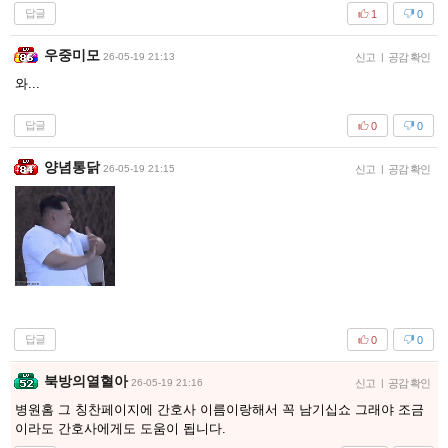
답글
1
0
우중미모
26-05-19 21:13
신고
|
공감 확인
와...
답글
0
0
양념통닭
26-05-19 21:15
신고
|
공감 확인
답글
0
0
북방의열혈아
26-05-19 21:16
신고
|
공감 확인
병원홈 그 칭찬페이지에 간호사 이름이랑해서 꼭 남기십쇼 그래야 조금
이라도 간호사에게도 도움이 됩니다.