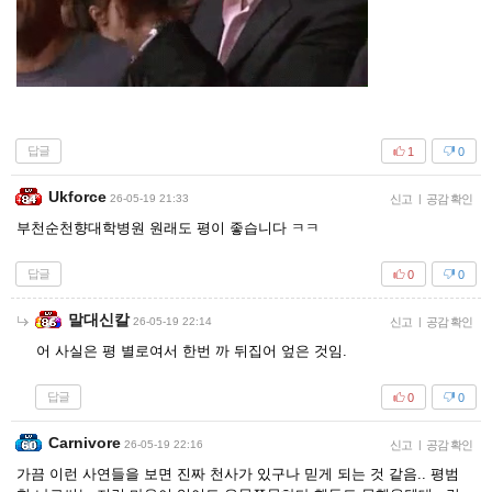
답글
1
0
Ukforce
26-05-19 21:33
신고
|
공감 확인
부천순천향대학병원 원래도 평이 좋습니다 ㅋㅋ
답글
0
0
말대신칼
26-05-19 22:14
신고
|
공감 확인
어 사실은 평 별로여서 한번 까 뒤집어 엎은 것임.
답글
0
0
Carnivore
26-05-19 22:16
신고
|
공감 확인
가끔 이런 사연들을 보면 진짜 천사가 있구나 믿게 되는 것 같음.. 평범