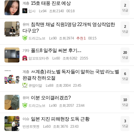
15호 태풍 진로 예상
계층
2
댓글
입사
Lv.94
조회 2140
00:18
침착맨 채널 직원1명당 22개씩 영상작업한
유머
2
다구요?
댓글
드라고노브
Lv.90
조회 2974
추천 1
00:15
폴드8 일주일 써본 후기....
기타
20
댓글
암꼬또모타쥬
Lv.60
조회 6262
23:55
ㅆ계층) 라노벨 독자들이 말하는 국밥 라노벨
계층
6
완결작 천하오절
댓글
큐땁이알
Lv.88
조회 2004
23:45
이분 오이갤러겠죠?
유머
10
댓글
드라고노브
Lv.90
조회 2057
23:44
일본 지진 피해현장 도독 근황
이슈
3
댓글
빈센트멧젠
Lv.60
조회 3676
23:43