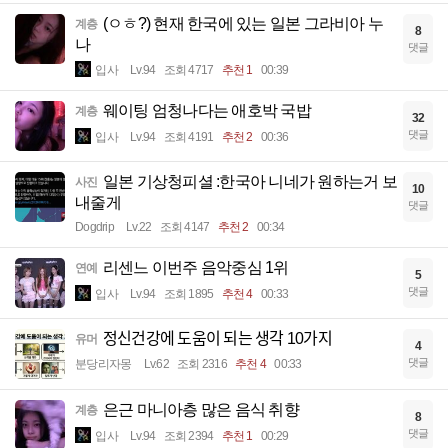
(ㅇㅎ?) 현재 한국에 있는 일본 그라비아 누
계층
8
나
댓글
입사
Lv.94
조회 4717
추천 1
00:39
웨이팅 엄청나다는 애호박 국밥
계층
32
댓글
입사
Lv.94
조회 4191
추천 2
00:36
일본 기상청피셜 :한국아 니네가 원하는거 보
사진
10
내줄게
댓글
Dogdrip
Lv.22
조회 4147
추천 2
00:34
리센느 이번주 음악중심 1위
연예
5
댓글
입사
Lv.94
조회 1895
추천 4
00:33
정신건강에 도움이 되는 생각 10가지
유머
4
댓글
분당리자몽
Lv.62
조회 2316
추천 4
00:33
은근 마니아층 많은 음식 취향
계층
8
댓글
입사
Lv.94
조회 2394
추천 1
00:29