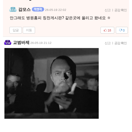
감모스
26-05-19 22:02
신고
|
공감 확인
안그래도 병원홈피 칭찬게시판? 같은곳에 올리고 왔네요 ㅎ
답글
이동
18
0
교범바제
26-05-19 21:12
신고
|
공감 확인