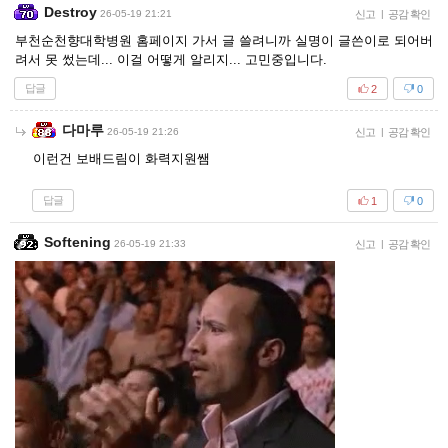
Destroy
26-05-19 21:21
신고
|
공감 확인
부천순천향대학병원 홈페이지 가서 글 쓸려니까 실명이 글쓴이로 되어버
려서 못 썼는데... 이걸 어떻게 알리지... 고민중입니다.
답글
2
0
다마루
26-05-19 21:26
신고
|
공감 확인
이런건 보배드림이 화력지원쌤
답글
1
0
Softening
26-05-19 21:33
신고
|
공감 확인