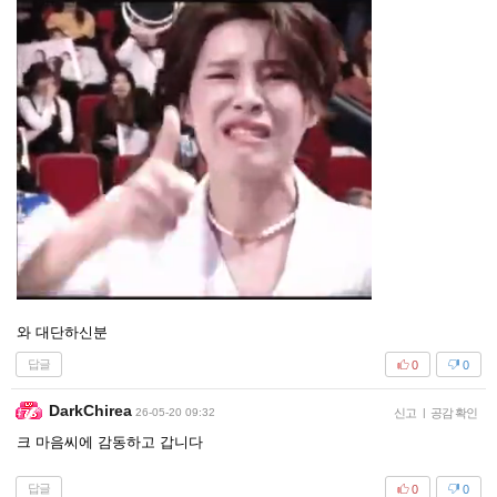
와 대단하신분
답글
0
0
DarkChirea
26-05-20 09:32
신고
|
공감 확인
크 마음씨에 감동하고 갑니다
답글
0
0