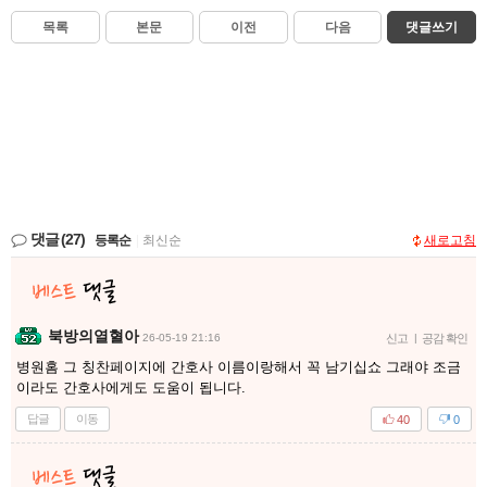
목록
본문
이전
다음
댓글쓰기
댓글
(27)
등록순
|
최신순
새로고침
북방의열혈아
26-05-19 21:16
신고
|
공감 확인
병원홈 그 칭찬페이지에 간호사 이름이랑해서 꼭 남기십쇼 그래야 조금
이라도 간호사에게도 도움이 됩니다.
답글
이동
40
0