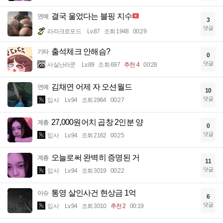
결국 울었다는 블핑 지수
연예
3
댓글
라라크로포드
Lv.87
조회 1948
00:29
출석체크 안해슴?
기타
0
댓글
사실난라쿤
Lv.89
조회 697
추천 4
00:28
김채연 어제 자 오션월드
연예
10
댓글
입사
Lv.94
조회 2864
00:27
27,000원어치 곱창 2인분 양
계층
0
댓글
입사
Lv.94
조회 2162
00:25
오늘로써 완벽히 증명된 거
계층
11
댓글
입사
Lv.94
조회 3019
00:22
통영 살인사건 현상금 1억
이슈
6
댓글
입사
Lv.94
조회 3010
추천 2
00:19