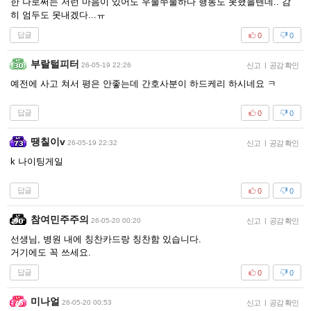
한 나로써는 저런 마음이 있어도 우물쭈물하다 행동도 못했을텐데.. 감
히 엄두도 못내겠다...ㅠ
답글
0
0
부랄털피터
26-05-19 22:26
신고
|
공감 확인
예전에 사고 쳐서 평은 안좋는데 간호사분이 하드케리 하시네요 ㅋ
답글
0
0
땡칠이v
26-05-19 22:32
신고
|
공감 확인
k 나이팅게일
답글
0
0
참여민주주의
26-05-20 00:20
신고
|
공감 확인
선생님, 병원 내에 칭찬카드랑 칭찬함 있습니다.
거기에도 꼭 쓰세요.
답글
0
0
미나얼
26-05-20 00:53
신고
|
공감 확인