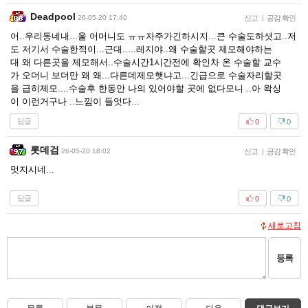
Deadpool
26-05-20 17:40
신고
|
공감 확인
어..우리동네내...울 어머니도 ㅠㅠ자주가긴하시지...큰 수술도하셧고..저
도 저기서 수술한적이...근대.....레지야..왜 수술할곳 제모해야하는
대 왜 다른곳을 제모해서..수술시간1시간전에 확인차 온 수술할 교수
가 오더니 보더만 왜 왜...다른데제모햇냐고...긴급으로 수술자리할곳
을 급히제모....수술후 한동안 나의 있어야할 곳에 없다모니 ..아 왁싱
이 이런거구나 ..느낌이 들엇다...
답글
0
0
롯데검
26-05-20 18:02
신고
|
공감 확인
멋지시네...
답글
0
0
새로고침
등록