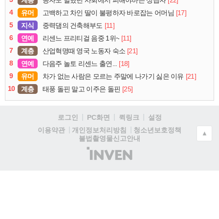
계층
[22]
공자도 말했던 사회에서 피해야하는 상급자
4
유머
[17]
고백하고 차인 딸이 불평하자 바로잡는 어머님
5
지식
[11]
중력댐의 건축해부도
6
연예
[11]
리센느 프리티걸 음중 1위~
7
계층
[21]
산업혁명때 영국 노동자 숙소
8
연예
[18]
다음주 놀토 리센느 출연...
9
유머
[21]
차가 없는 사람은 모르는 주말에 나가기 싫은 이유
10
계층
[25]
태풍 돌핀 말고 이주은 돌핀
로그인
PC화면
퀵링크
설정
청소년보호정책
이용약관
개인정보처리방침
▲
불법촬영물신고안내
(주)
인
벤