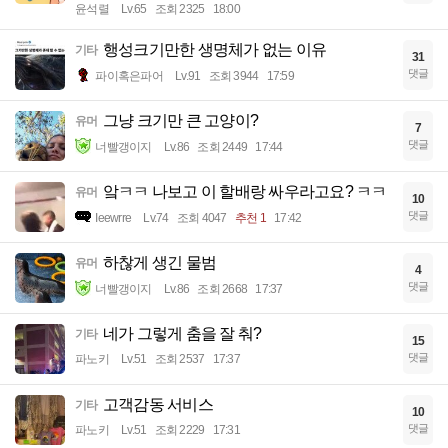
윤석렬
Lv.65
조회 2325
18:00
행성크기만한 생명체가 없는 이유
기타
31
댓글
파이혹은파어
Lv.91
조회 3944
17:59
그냥 크기만 큰 고양이?
유머
7
댓글
너빨갱이지
Lv.86
조회 2449
17:44
앜ㅋㅋ 나보고 이 할배랑 싸우라고요? ㅋㅋ
유머
10
댓글
Ieewrre
Lv.74
조회 4047
추천 1
17:42
하찮게 생긴 물범
유머
4
댓글
너빨갱이지
Lv.86
조회 2668
17:37
네가 그렇게 춤을 잘 춰?
기타
15
댓글
파노키
Lv.51
조회 2537
17:37
고객감동 서비스
기타
10
댓글
파노키
Lv.51
조회 2229
17:31