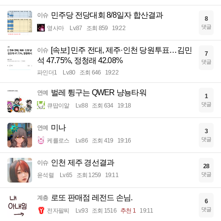
민주당 전당대회 8/8일자 합산결과
이슈
8
댓글
옆사마
Lv.87
조회 859
19:22
[속보] 민주 전대, 제주·인천 당원투표…김민
이슈
7
석 47.75%, 정청래 42.08%
댓글
파인더1
Lv.80
조회 646
19:22
벌레 튕구는 QWER 냥뇽타워
연예
1
댓글
큐땁이알
Lv.88
조회 634
19:18
미나
연예
3
댓글
케를로스
Lv.86
조회 419
19:16
인천 제주 경선결과
이슈
28
댓글
윤석렬
Lv.65
조회 1259
19:11
로또 판매점 레전드 손님.
계층
6
댓글
전자팔찌
Lv.93
조회 1516
추천 1
19:11