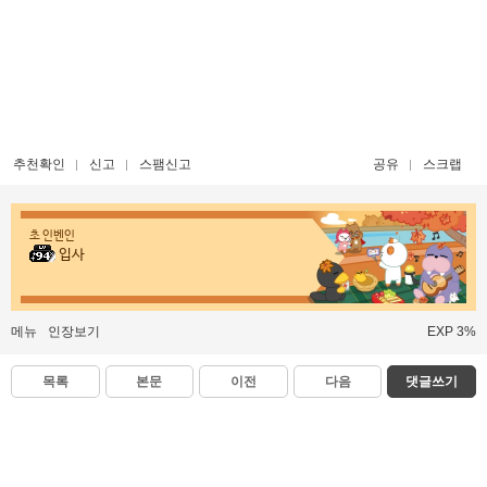
추천확인
신고
스팸신고
공유
스크랩
초 인벤인
입사
메뉴
인장보기
EXP 3%
목록
본문
이전
다음
댓글쓰기