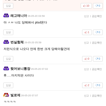
답글
10
0
레고매니아
26-05-20 03:59
신고
|
공감 확인
아 ㅅㅂ 나도 당해봐서 ptsd온다
답글
1
0
번실험체
26-05-20 05:59
신고
|
공감 확인
저런식으로 나오다 언제 한번 크게 당해야할건데
답글
0
0
찢어보니통장
26-05-20 07:02
신고
|
공감 확인
후.....마지막은 사이다
답글
2
0
빛로제
26-05-20 07:07
신고
|
공감 확인
ㅋㅋㅋㅋ