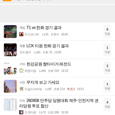
T1 vs 한화 경기 결과
게임
0
댓글
히스파니에
Lv.91
조회 4
19:36
LCK 티원 한화 경기 결과
계층
1
댓글
작두콩차
Lv.84
조회 75
19:35
한강공원 짬타이거 레전드
기타
2
댓글
큐땁이알
Lv.88
조회 319
19:33
무지개 보고 가세요
사진
1
댓글
오늘도피씨방
Lv.86
조회 214
추천 2
19:31
260808 민주당 당원대회 제주·인천지역 권
이슈
4
리당원 투표 합산
댓글
진겟타원
Lv.70
조회 289
19:30