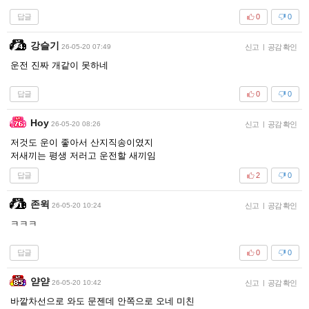
답글
0
0
강슬기
26-05-20 07:49
신고
|
공감 확인
운전 진짜 개같이 못하네
답글
0
0
Hoy
26-05-20 08:26
신고
|
공감 확인
저것도 운이 좋아서 산지직송이였지
저새끼는 평생 저러고 운전할 새끼임
답글
2
0
존윅
26-05-20 10:24
신고
|
공감 확인
ㅋㅋㅋ
답글
0
0
얃얃
26-05-20 10:42
신고
|
공감 확인
바깥차선으로 와도 문젠데 안쪽으로 오네 미친