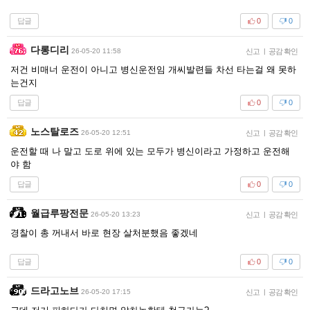
답글
0
0
다롱디리
26-05-20 11:58
신고
|
공감 확인
저건 비매너 운전이 아니고 병신운전임 개씨발련들 차선 타는걸 왜 못하
는건지
답글
0
0
노스탈로즈
26-05-20 12:51
신고
|
공감 확인
운전할 때 나 말고 도로 위에 있는 모두가 병신이라고 가정하고 운전해
야 함
답글
0
0
월급루팡전문
26-05-20 13:23
신고
|
공감 확인
경찰이 총 꺼내서 바로 현장 살처분했음 좋겠네
답글
0
0
드라고노브
26-05-20 17:15
신고
|
공감 확인