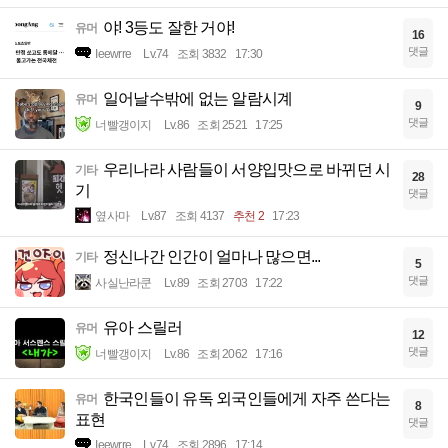
야! 3등도 잘한 거야!
유머
16
댓글
Ieewrre
Lv.74
조회 3832
17:30
일어날수밖에 없는 알람시계
유머
9
댓글
너빨갱이지
Lv.86
조회 2521
17:25
우리나라 사람들이 서양입맛으로 바뀌던 시
기타
28
기
댓글
옆사마
Lv.87
조회 4137
추천 2
17:23
정신나간 인간이 얼마나 많으면...
기타
5
댓글
사실난라쿤
Lv.89
조회 2703
17:22
유아 스릴러
유머
12
댓글
너빨갱이지
Lv.86
조회 2062
17:16
한국인들이 유독 외국인들에게 자주 쓴다는
유머
8
표현
댓글
Ieewrre
Lv.74
조회 2896
17:14