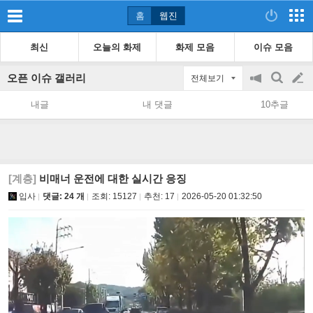
홈
웹진
최신
오늘의 화제
화제 모음
이슈 모음
오픈 이슈 갤러리
전체보기
공
검
글
지
색
내글
내 댓글
10추글
on/off
쓰
기
[계층]
비매너 운전에 대한 실시간 응징
입사
댓글: 24 개
조회:
15127
추천:
17
2026-05-20 01:32:50