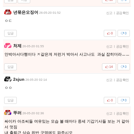
년묶은오징어
26-05-20 01:52
신고
|
공감 확인
ㅇㄷ
답글
0
0
처제
26-05-20 01:55
신고
|
공감 확인
안박아서다행이다 ㅈ같은게 저런거 박아서 사고나도 과실 잡히더라ㅡㅡ
답글
14
0
2sjun
26-05-20 02:14
신고
|
공감 확인
ㅇㅇ
답글
0
0
뚜러
26-05-20 02:36
신고
|
공감 확인
싸이카 아조씨들 여유있는 모습 볼 때마다 중세 기갑기사들 보는 거 같아
서 멋짐
내 출퇴근 상습 위반 구역에도 와주시오