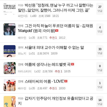
박선원 "정청래, 맨날 누구 까고 나 잘했다는
이슈
27
말만...알았어, 잘했어, 그러니까 이제 그만, 끝"
댓글
파인더1
Lv.80
조회 1588
18:21
그건 아직 하늘이 푸르던 여름의 일 - 김채원
연예
4
'Marigold' (원곡: 아이묭)
댓글
배수민
Lv.35
조회 771
추천 1
18:12
서울대 의대 교수가 이해할 수 없는 말
유머
33
댓글
파노키
Lv.51
조회 3674
18:09
여름에 생각나는 레드벨벳 곡
연예
0
댓글
아이스티이
Lv.32
조회 556
추천 1
18:05
스테이씨의 여름 - 'LOVE'
연예
1
댓글
배수민
Lv.35
조회 497
추천 1
18:00
갑자기 민주당이 개인정보 유출되었다고 공
이슈
14
지
댓글