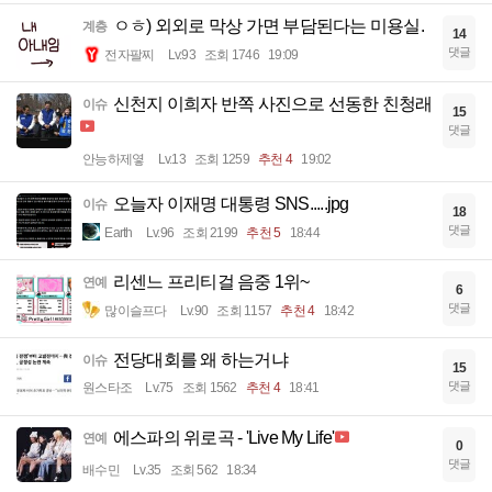
ㅇㅎ) 외외로 막상 가면 부담된다는 미용실.
계층
14
댓글
전자팔찌
Lv.93
조회 1746
19:09
신천지 이희자 반쪽 사진으로 선동한 친청래
이슈
15
댓글
안능하제옇
Lv.13
조회 1259
추천 4
19:02
오늘자 이재명 대통령 SNS.....jpg
이슈
18
댓글
Earth
Lv.96
조회 2199
추천 5
18:44
리센느 프리티걸 음중 1위~
연예
6
댓글
많이슬프다
Lv.90
조회 1157
추천 4
18:42
전당대회를 왜 하는거냐
이슈
15
댓글
원스타조
Lv.75
조회 1562
추천 4
18:41
에스파의 위로곡 - 'Live My Life'
연예
0
댓글
배수민
Lv.35
조회 562
18:34