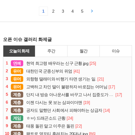
1
2
3
4
5
오픈 이슈 갤러리 화제글
오늘의 화제
주간
월간
이슈
1
연예
[25]
현역 최고령 배우라는 신구 근황.jpg
2
유머
[41]
대한민국 군종신부의 위엄
3
유머
[21]
외향형 딸래미와 비행기 타면 생기는 일.
4
유머
[17]
고백하고 차인 딸이 불평하자 바로잡는 어머님
5
계층
[17]
단지 내 방송 아나운서를 바꾸고 나서 집중도가 확 올라갔다는 한 아파트의 안내방송
6
계층
[19]
이젠 다시는 못 보는 삼파이더맨
7
계층
[14]
공자도 말했던 사회에서 피해야하는 상급자
8
게임
[24]
ㅎㅂ) 드래곤소드 근황
9
계층
[22]
태풍 돌핀 말고 이주은 돌핀
10
계층
[86]
팩트로 영포티 후려치는 20대녀.jpg