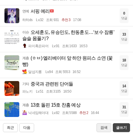
서핑 예리
연예
0
댓글
하하ds
Lv.32
조회 931
추천 3
17:08
오세훈도, 유승민도, 한동훈도…‘보수 잠룡’
이슈
33
슬슬 몸풀기?
댓글
파이혹은파어
Lv.91
조회 1633
16:53
(ㅎㅂ) 엘리베이터 앞 하얀 원피스 소연 (꽃
계층
18
빵)
댓글
달섭지롱
Lv.94
조회 5553
16:52
중국과 관련된 단어들
기타
14
댓글
파노키
Lv.51
조회 3105
16:50
13호 돌핀 15호 찬홈 예상
계층
31
댓글
닉네임해야대
Lv.82
조회 5588
추천 2
16:44
최근
다음
검색
글쓰기