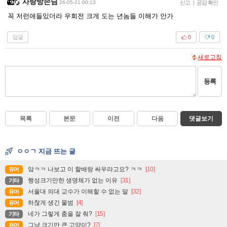
사랑방손님
26-05-21 00:13
신고
|
공감 확인
꼭 저런애들있더라 우회전 크게 도는 년놈들 이해가 안가
답글
0
0
새로고침
등록
목록
본문
이전
다음
댓글보기
ㅇㅇㄱ 지금 뜨는 글
앜ㅋㅋ 나보고 이 할배랑 싸우라고요? ㅋㅋ
[10]
유머
행성크기만한 생명체가 없는 이유
[31]
기타
서울대 의대 교수가 이해할 수 없는 말
[32]
유머
하찮게 생긴 물범
[4]
유머
네가 그렇게 춤을 잘 춰?
[15]
기타
그냥 크기만 큰 고양이?
[7]
유머