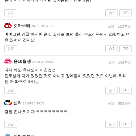
근데 저거 피하다가 다치면 앞차놈한테 청구가능?
답글
0
0
캣마스터
26-05-20 17:21
신고
|
공감 확인
바이크탄 경찰 아저씨 손짓 실제로 보면 졸라 부드러우면서 스윗하고 여
유 있어서 간지남..
답글
0
0
윤10월생
26-05-20 19:41
신고
|
공감 확인
다시 봐도 욕나오네 미친것;;;
진로상에 차가 있었던 것도 아니고 장애물이 있었던 것도 아닌데 우회
전 저 따구로 하네;;
답글
0
0
신라
26-05-20 20:30
신고
|
공감 확인
경찰 존나 멋지다 ㅋㅋㅋㅋㅋㅋㅋㅋ
답글
0
0