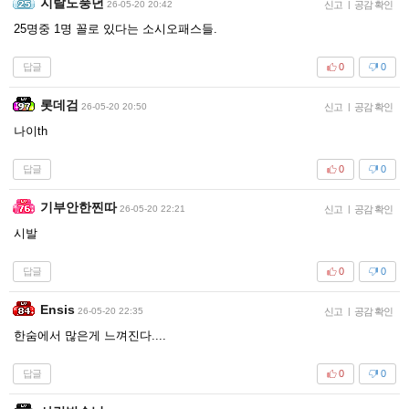
지랄도풍년
26-05-20 20:42
신고
|
공감 확인
25명중 1명 꼴로 있다는 소시오패스들.
답글
0
0
롯데검
26-05-20 20:50
신고
|
공감 확인
나이th
답글
0
0
기부안한찐따
26-05-20 22:21
신고
|
공감 확인
시발
답글
0
0
Ensis
26-05-20 22:35
신고
|
공감 확인
한숨에서 많은게 느껴진다....
답글
0
0