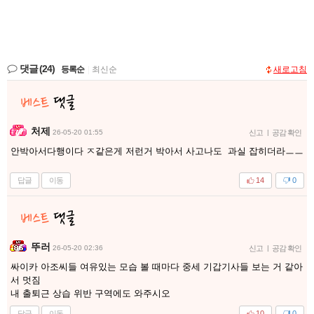
댓글
(24)
등록순
|
최신순
새로고침
처제
26-05-20 01:55
신고
|
공감 확인
안박아서다행이다 ㅈ같은게 저런거 박아서 사고나도 과실 잡히더라ㅡㅡ
답글
이동
14
0
뚜러
26-05-20 02:36
신고
|
공감 확인
싸이카 아조씨들 여유있는 모습 볼 때마다 중세 기갑기사들 보는 거 같아
서 멋짐
내 출퇴근 상습 위반 구역에도 와주시오
답글
이동
10
0