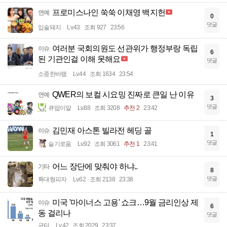
프로미스나인 쑥쑥 이채영 백지헌
연예
0
댓글
입술돼지
Lv.43
조회 927
23:56
여러분 국회의원도 선관위가 행정부랑 독립
이슈
6
된 기관인걸 이해 못해요
댓글
소중한바램
Lv.44
조회 1634
23:54
QWER의 보컬 시요밍 진짜로 큰일 난 이유
연예
3
댓글
큐땁이알
Lv.88
조회 3208
추천 2
23:42
김민재 아스톤 빌라전 헤딩 골
이슈
1
댓글
슬기로움
Lv.92
조회 3061
추천 1
23:41
어느 장단에 맞춰야 하냐..
기타
8
댓글
특대형피자
Lv.62
조회 2138
23:38
미국 '마이너스 고용' 쇼크…9월 금리인상 제
이슈
6
동 걸리나
댓글
균터
Lv.42
조회 2029
23:37