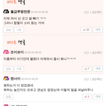
월급루팡전문
26-05-20 08:35
신고
|
공감 확인
이제 와서 선 긋고 발 빼기 ㅋㅋ
그러니 힙찔이 소리 듣는 거야
답글
이동
10
0
조이보이
26-05-20 08:40
신고
|
공감 확인
이름부터 이기인데 몰랐다 이제와서 몹시 화나ㅋㅋㅋ
답글
이동
7
0
캔사이
26-05-20 08:32
신고
|
공감 확인
원하는거 다 얻었겠네.
뭐하는 놈인지도 모르고 관심도 없었는데 이렇게 얼굴 퍼날라주니
답글
1
0