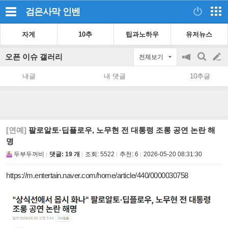
검은사막
인벤
자게
10추
팁과노하우
유저뉴스
오픈 이슈 갤러리
전체보기
공
검
글
지
색
내글
내 댓글
10추글
on/off
쓰
기
[연예]
팔로알토·딥플로우, 노무현 전 대통령 조롱 공연 논란 해
명
두부두꺼비
댓글: 19 개
조회:
5522
추천:
6
2026-05-20 08:31:30
https://m.entertain.naver.com/home/article/440/0000030758