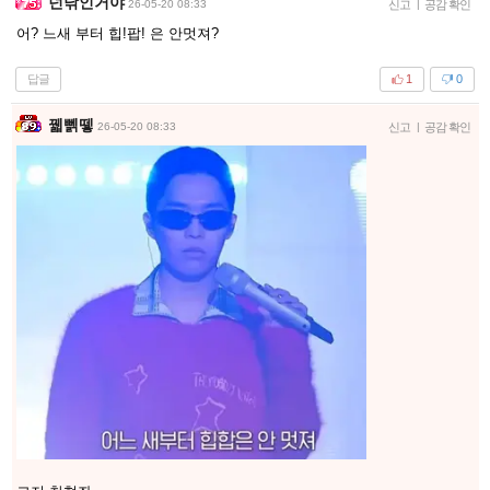
넌낚인거야
26-05-20 08:33
신고
|
공감 확인
어? 느새 부터 힙!팝! 은 안멋져?
답글
1
0
꿻뻵뗗
26-05-20 08:33
신고
|
공감 확인