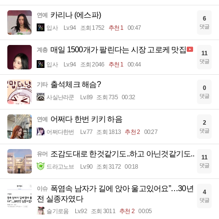
카리나 (에스파)
연예
6
댓글
입사
Lv.94
조회 1752
추천 1
00:47
매일 1500개가 팔린다는 시장 고로케 맛집
계층
11
댓글
입사
Lv.94
조회 2046
추천 1
00:44
출석체크 해슴?
기타
0
댓글
사실난라쿤
Lv.89
조회 735
00:32
어쩌다 한번 키키 하음
연예
2
댓글
어쩌다한번
Lv.77
조회 1813
추천 2
00:27
조감도대로 한것같기도..하고 아닌것같기도..
유머
11
댓글
드라고노브
Lv.90
조회 3172
00:18
폭염속 남자가 길에 앉아 울고있어요”…30년
이슈
4
전 실종자였다
댓글
슬기로움
Lv.92
조회 3011
추천 2
00:05