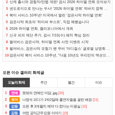
2
신캐 출시와 경험치/만렙 개편! 검사 2026 하이델 연회 모아보기
3
넨도로이드로 만나는 우사! '2026 하이델 연회' 막바지 깜짝 공개
4
북미 서비스 10주년! 미국에서 열린 '검은사막 하이델 연회'
5
검은사막 최초의 '하이퍼 부스트', 직접 해봤습니다
6
2026 하이델 연회, 캘리포니아에서 개최
7
신규 피의 제단 추가, 검사 7/15(수) 패치 핵심 정리
8
펄어비스 검은사막, 하이델 연회 사전 이벤트 시작
9
펄어비스, 검은사막 모험가 팬 무비 '마디걸스' 글로벌 상영회 개최
10
검은사막 북미 서비스 10주년, "다음 10년도 우리만의 액션으로"
오픈 이슈 갤러리 화제글
오늘의 화제
주간
월간
이슈
1
연예
[30]
뜻밖의 연예인 미담..jpg
2
유머
[31]
나영석 피디가 1박2일때 출연자들을 굴린 배경
3
감동
[15]
오픈 후 3개월치 예약 다 찼다는 미용실
4
감동
[19]
어떤 공익근무요원 이야기