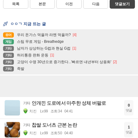
목록
본문
이전
다음
댓글보기
ㅇㅇㄱ 지금 뜨는 글
우리 돈가스 먹을까 라멘 먹을까?
[4]
유머
스팀 무료 게임 - Breathedge
게임
남자가 상상하는 G컵과 현실 G컵
[1]
기타
허리통증 완화 운동
[1]
기타
고양이 수명 30년으로 증가한다...'빠르면 내년부터 상용화'
[2]
기타
족발
기타
안개낀 도로에서 마주한 성체 버팔로
기타
0
댓글
치킨
Lv.99
조회 34
04:41
찹쌀 도너츠 근본 논란
기타
1
댓글
치킨
Lv.99
조회 50
04:40