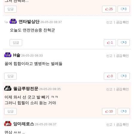
그저 찬혁좌...
답글
25
0
연타발상단
26-05-20 08:37
신고
|
공감 확인
오늘도 연전연승중 찬혁군
답글
1
0
H솔
26-05-20 08:33
신고
|
공감 확인
꼴에 힙합이라고 옘병하는 벌레들
답글
0
0
월급루팡전문
26-05-20 08:35
신고
|
공감 확인
이제 와서 선 긋고 발 빼기 ㅋㅋ
그러니 힙찔이 소리 듣는 거야
답글
10
0
앙마제로스
26-05-20 08:37
신고
|
공감 확인
면상 ㅆㅂ ..