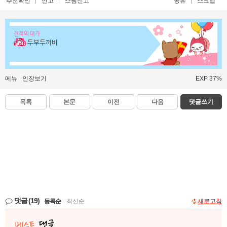
추천확인
신고
스팸신고
공유
스크랩
견적의 대가
두부두꺼비
메뉴
인장보기
EXP 37%
목록
본문
이전
다음
댓글쓰기
댓글
(19)
등록순
|
최신순
새로고침