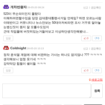
개차반왕자
26-05-20 09:24
신고
|
공감 확인
523이 무슨의미인지 몰랐다
이해하려면할수있음 당장 김대중대통령서거일 언제임? 하면 모르는사람
이태반이고 커뮤니티나 뉴스안보는 50대아저씨라면 프사 거꾸로 달아놓
는병신짓이 뭔지 잘 모를수도있지
근데 작업물에 버젓히있는거들어보고 이상하단생각안해봤냐...
답글
0
0
Coldnight
26-05-20 10:13
신고
|
공감 확인
정작 윤석열 계엄에 대해 비판하는 가사는 하나도 없지않나 ??? ㅋㅋㅋㅋ
생각해보니 엄청 웃기네 ㅋㅋㅋ
강약약강 힙찔이 쉨이들 ㅋㅋㅋ
답글
0
0
새로고침
등록