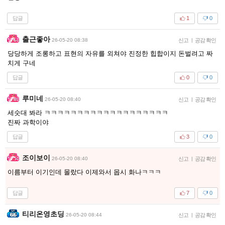
답글
1
0
출근좋아
26-05-20 08:38
신고
|
공감 확인
당당하게 조롱하고 표현의 자유를 외쳐야 진정한 힙합이지 돈벌려고 짜
치게 구네
답글
0
0
루미네
26-05-20 08:40
신고
|
공감 확인
세숫대 봐라 ㅋㅋㅋㅋㅋㅋㅋㅋㅋㅋㅋㅋㅋㅋㅋㅋㅋㅋㅋ
진짜 과학이야
답글
3
0
조이보이
26-05-20 08:40
신고
|
공감 확인
이름부터 이기인데 몰랐다 이제와서 몹시 화나ㅋㅋㅋ
답글
7
0
티리온영초딩
26-05-20 08:44
신고
|
공감 확인