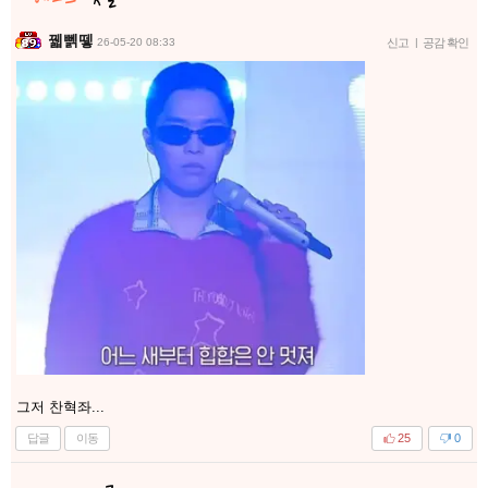
꿻뻵뗗
26-05-20 08:33
신고
|
공감 확인
그저 찬혁좌...
답글
이동
25
0