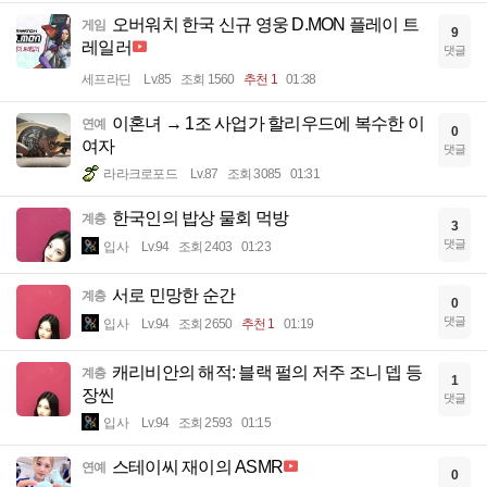
오버워치 한국 신규 영웅 D.MON 플레이 트
게임
9
레일러
댓글
세프라딘
Lv.85
조회 1560
추천 1
01:38
이혼녀 → 1조 사업가 할리우드에 복수한 이
연예
0
여자
댓글
라라크로포드
Lv.87
조회 3085
01:31
한국인의 밥상 물회 먹방
계층
3
댓글
입사
Lv.94
조회 2403
01:23
서로 민망한 순간
계층
0
댓글
입사
Lv.94
조회 2650
추천 1
01:19
캐리비안의 해적: 블랙 펄의 저주 조니 뎁 등
계층
1
장씬
댓글
입사
Lv.94
조회 2593
01:15
스테이씨 재이의 ASMR
연예
0