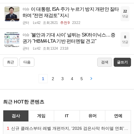
이 대통령, ISA·주가 누르기 방지 개편안 질타
이슈
22
하며 “전면 재검토” 지시
댓글
균터
Lv.42
조회 2621
추천 9
23:22
'불안과 기대 사이' 널뛰는 SK하이닉스…증
이슈
8
권가 "HBM4·LTA 기반 펀터멘털 견고"
댓글
균터
Lv.42
조회 1324
23:18
최근
다음
검색
글쓰기
1
2
3
4
5
최근 HOT한 콘텐츠
검사
게임
IT
유머
연예
1
신규 클래스부터 레벨 개편까지, '2026 검은사막 하이델 연회' 총정리