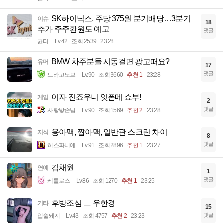
SK하이닉스, 주당 375원 분기배당…3분기
이슈
18
추가 주주환원도 예고
댓글
균터
Lv.42
조회 2539
23:28
BMW 차주분들 시동걸면 광고떠요?
유머
17
댓글
드라고노브
Lv.90
조회 3660
추천 1
23:28
이자 진죠우니 잇폰메 쇼부!
게임
2
댓글
사랑방손님
Lv.90
조회 1569
추천 2
23:28
용아맥, 짭아맥, 일반관 스크린 차이
지식
8
댓글
히스파니에
Lv.91
조회 2896
추천 1
23:27
김채원
연예
1
댓글
케를로스
Lv.86
조회 1270
추천 1
23:25
후방조심 ㅡ 우한경
기타
15
댓글
입술돼지
Lv.43
조회 4757
추천 2
23:23