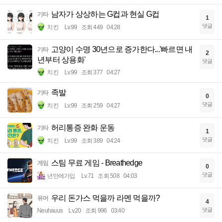
남자가 상상하는 G컵과 현실 G컵
기타
1
댓글
치킨
Lv.99
조회 449
04:28
고양이 수명 30년으로 증가한다...'빠르면 내
기타
2
년부터 상용화'
댓글
치킨
Lv.99
조회 377
04:27
족발
기타
0
댓글
치킨
Lv.99
조회 259
04:27
허리통증 완화 운동
기타
1
댓글
치킨
Lv.99
조회 389
04:24
스팀 무료 게임 - Breathedge
게임
0
댓글
년만에가입
Lv.71
조회 508
04:03
우리 돈가스 먹을까 라멘 먹을까?
유머
4
댓글
Neuhauus
Lv.20
조회 996
03:40