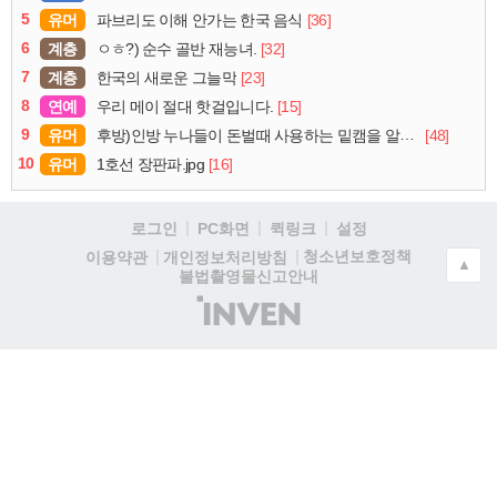
5
유머
[36]
파브리도 이해 안가는 한국 음식
6
계층
[32]
ㅇㅎ?) 순수 골반 재능녀.
7
계층
[23]
한국의 새로운 그늘막
8
연예
[15]
우리 메이 절대 핫걸입니다.
9
유머
[48]
후방)인방 누나들이 돈벌때 사용하는 밑캠을 알아보자
10
유머
[16]
1호선 장판파.jpg
로그인
PC화면
퀵링크
설정
청소년보호정책
이용약관
개인정보처리방침
▲
불법촬영물신고안내
(주)
인
벤