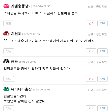
갓겜충똥쟁이
26-05-20 08:55
신고
|
공감 확인
스티븡유 부터YG ㅋㅋ에서 지금까지 힙찔이들 종특
답글
0
0
치천제
26-05-20 08:55
신고
|
공감 확인
?? : ㅋㅋ 대충 지껄여놓고 논란 생기면 사과하면 그만이야 어쩔
답글
0
0
금욕
26-05-20 09:00
신고
|
공감 확인
일펨코충들 중에 비열하지 않은 것들이 있던가
답글
0
0
유머나라출장
26-05-20 09:01
신고
|
공감 확인
팔로알토라길래
보안업체 말하는 건지 알았네
답글
0
0