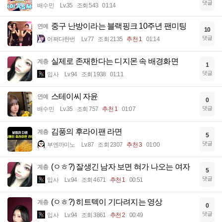
댓글
배수민
Lv.35
조회 543
01:14
중구 난방이라는 블랙핑크 10주년 팬미팅
연예
10
댓글
어쩌다한번
Lv.77
조회 2135
추천 1
01:14
실제로 존재한다는 디지몬 속 배경화면
계층
1
댓글
입사
Lv.94
조회 1938
01:11
스테이씨 자윤
연예
0
댓글
배수민
Lv.35
조회 757
추천 1
01:07
김풍의 후라이팬 라면
계층
5
댓글
부엔까미노
Lv.87
조회 2307
추천 3
01:00
(ㅇㅎ?) 잘생긴 남자 보면 혀가 나오는 여자
계층
5
댓글
입사
Lv.94
조회 4671
추천 1
00:51
(ㅇㅎ?) 히트텍이 기다려지는 영상
계층
0
댓글
입사
Lv.94
조회 3861
추천 2
00:49