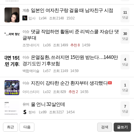
일본인 여자친구랑 걸을 때 남자친구 시점
계층
11
댓글
입사
Lv.94
조회 2148
15:02
댓글 작업하면 활동비 준 리박스쿨 자승단 댓
이슈
30
글부대
댓글
조졋네이거
Lv.36
조회 1499
추천 8
14:59
온열질환, 쓰러지면 15만원 받는다…1440만
이슈
4
경기도민 기후보험
댓글
백합에이슬
Lv.57
조회 1149
14:59
지진이 강타한 순간 환자부터 생각했다
이슈
1
댓글
아이스티이
Lv.32
조회 829
추천 2
14:55
울 언니 32살인데
유머
7
댓글
썽바
Lv.89
조회 3217
14:54
최근
다음
검색
글쓰기