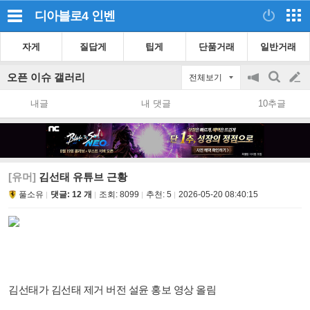
디아블로4
인벤
자게
질답게
팁게
단품거래
일반거래
오픈 이슈 갤러리
전체보기
공
검
글
지
색
내글
내 댓글
10추글
on/off
쓰
기
[유머]
김선태 유튜브 근황
풀소유
댓글: 12 개
조회:
8099
추천:
5
2026-05-20 08:40:15
김선태가 김선태 제거 버전 설윤 홍보 영상 올림