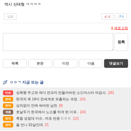
역시 선태형 ㅋㅋㅋㅋ
답글
0
0
새로고침
등록
목록
본문
이전
다음
댓글보기
ㅇㅇㄱ 지금 뜨는 글
성폭행 무고죄 싹다 전과자 만들어버린 소드마스터 여검사.
[26]
이슈
한국의 욕 18이 전세계로 유출되는 과정.
[10]
유머
상의없이 안에 싸버린 남친
[6]
유머
호날두가 한국에서 노쇼를 하게 된 이유..
[24]
계층
축협 성접대 이슈...여초 반응 ㄷㄷㄷ
[12]
유머
울 언니 32살인데
[7]
유머