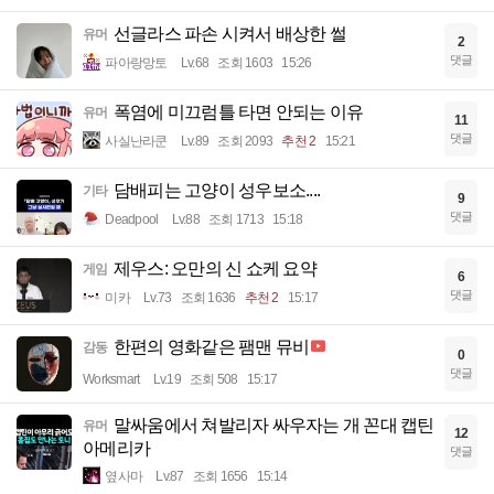
선글라스 파손 시켜서 배상한 썰
유머
2
댓글
파아랑망토
Lv.68
조회 1603
15:26
폭염에 미끄럼틀 타면 안되는 이유
유머
11
댓글
사실난라쿤
Lv.89
조회 2093
추천 2
15:21
담배피는 고양이 성우보소....
기타
9
댓글
Deadpool
Lv.88
조회 1713
15:18
제우스: 오만의 신 쇼케 요약
게임
6
댓글
미카
Lv.73
조회 1636
추천 2
15:17
한편의 영화같은 팸맨 뮤비
감동
0
댓글
Worksmart
Lv.19
조회 508
15:17
말싸움에서 쳐발리자 싸우자는 개 꼰대 캡틴
유머
12
아메리카
댓글
옆사마
Lv.87
조회 1656
15:14