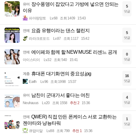
장수풍뎅이 잡았다고 가방에 넣으면 안되는
유머
5
이유
댓글
파아랑망토
Lv.68
조회 1409
15:43
요즘 유행이라는 댄스 챌린지
연예
5
댓글
라라크로포드
Lv.87
조회 1117
15:42
에이페와 함께 할 NEW MUSE 리센느 공개
연예
0
댓글
아이스티이
Lv.32
조회 540
15:41
휴대폰 대기화면의 중요성.jpg
계층
16
댓글
Earth
Lv.96
조회 1998
15:37
남친이 군대가서 좋다는 여친
유머
4
댓글
Neuhauus
Lv.20
조회 1558
추천 2
15:36
QWER) 직접 만든 폰케이스 서로 교환하는
연예
1
젠야타와 냥뇽타워
댓글
큐땁이알
Lv.88
조회 799
추천 1
15:36