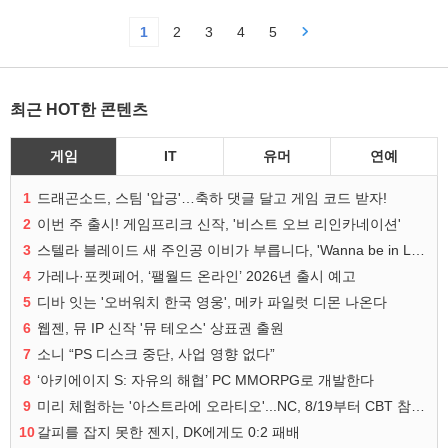
1
2
3
4
5
최근 HOT한 콘텐츠
게임
IT
유머
연예
1
드래곤소드, 스팀 '압긍'…축하 댓글 달고 게임 코드 받자!
2
이번 주 출시! 게임프리크 신작, '비스트 오브 리인카네이션'
3
스텔라 블레이드 새 주인공 이비가 부릅니다, 'Wanna be in LOVE' 뮤비 공개
4
가레나·포켓페어, ‘팰월드 온라인’ 2026년 출시 예고
5
디바 잇는 '오버워치 한국 영웅', 메카 파일럿 디몬 나온다
6
웹젠, 뮤 IP 신작 '뮤 테오스' 상표권 출원
7
소니 “PS 디스크 중단, 사업 영향 없다”
8
‘아키에이지 S: 자유의 해협’ PC MMORPG로 개발한다
9
미리 체험하는 '아스트라에 오라티오'...NC, 8/19부터 CBT 참가자 모집
10
갈피를 잡지 못한 젠지, DK에게도 0:2 패배