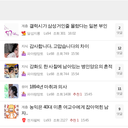
갤럭시가 삼성거인줄 몰랐다는 일본 부인
계층
2
댓글
달섭지롱
Lv.94
조회 301
16:02
감사합니다, 고맙습니다의 차이
지식
12
댓글
파아랑망토
Lv.68
조회 749
15:56
강화도 한 사찰에 남아있는 병인양요의 흔적
지식
2
댓글
파아랑망토
Lv.68
조회 744
15:54
1894년 마취과 의사
유머
11
댓글
파아랑망토
Lv.68
조회 1408
추천 1
15:45
농익은 40대 미혼 여교수에게 잡아먹힌 남
계층
9
자..
댓글
전자팔찌
Lv.93
조회 2127
추천 1
15:45