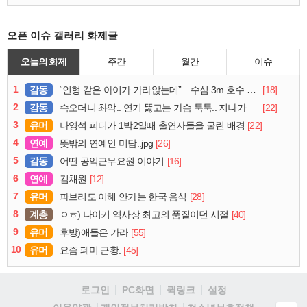
오픈 이슈 갤러리 화제글
오늘의 화제
주간
월간
이슈
1
감동
[18]
“인형 같은 아이가 가라앉는데”…수심 3m 호수 뛰어든 60대 의인
2
감동
[22]
슥오더니 촤악.. 연기 뚫고는 가슴 툭툭.. 지나가던 아재의 정체
3
유머
[22]
나영석 피디가 1박2일때 출연자들을 굴린 배경
4
연예
[26]
뜻밖의 연예인 미담..jpg
5
감동
[16]
어떤 공익근무요원 이야기
6
연예
[12]
김채원
7
유머
[28]
파브리도 이해 안가는 한국 음식
8
계층
[40]
ㅇㅎ) 나이키 역사상 최고의 품질이던 시절
9
유머
[55]
후방)애들은 가라
10
유머
[45]
요즘 폐미 근황.
로그인
PC화면
퀵링크
설정