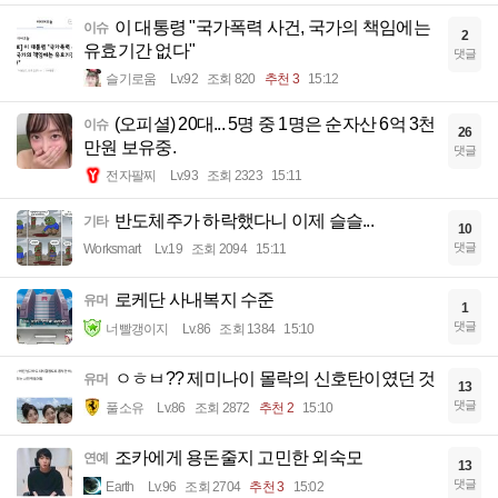
이 대통령 "국가폭력 사건, 국가의 책임에는
이슈
2
유효기간 없다"
댓글
슬기로움
Lv.92
조회 820
추천 3
15:12
(오피셜) 20대... 5명 중 1명은 순자산 6억 3천
이슈
26
만원 보유중.
댓글
전자팔찌
Lv.93
조회 2323
15:11
반도체주가 하락했다니 이제 슬슬...
기타
10
댓글
Worksmart
Lv.19
조회 2094
15:11
로케단 사내복지 수준
유머
1
댓글
너빨갱이지
Lv.86
조회 1384
15:10
ㅇㅎㅂ?? 제미나이 몰락의 신호탄이였던 것
유머
13
댓글
풀소유
Lv.86
조회 2872
추천 2
15:10
조카에게 용돈줄지 고민한 외숙모
연예
13
댓글
Earth
Lv.96
조회 2704
추천 3
15:02