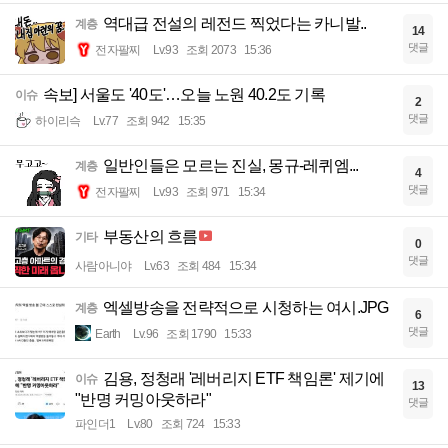
역대급 전설의 레전드 찍었다는 카니발..
계층
14
댓글
전자팔찌
Lv.93
조회 2073
15:36
속보] 서울도 '40도'…오늘 노원 40.2도 기록
이슈
2
댓글
하이리슥
Lv.77
조회 942
15:35
일반인들은 모르는 진실, 몽규-레퀴엠...
계층
4
댓글
전자팔찌
Lv.93
조회 971
15:34
부동산의 흐름
기타
0
댓글
사람아니야
Lv.63
조회 484
15:34
엑셀방송을 전략적으로 시청하는 여시.JPG
계층
6
댓글
Earth
Lv.96
조회 1790
15:33
김용, 정청래 '레버리지 ETF 책임론' 제기에
이슈
13
"반명 커밍아웃하라"
댓글
파인더1
Lv.80
조회 724
15:33