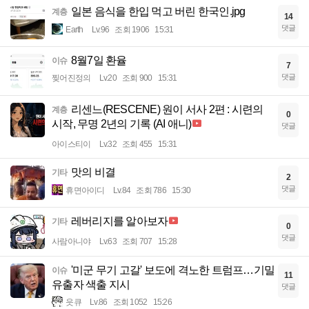
일본 음식을 한입 먹고 버린 한국인.jpg
계층
14
댓글
Earth
Lv.96
조회 1906
15:31
8월7일 환율
이슈
7
댓글
찢어진정의
Lv.20
조회 900
15:31
리센느(RESCENE) 원이 서사 2편 : 시련의
계층
0
시작, 무명 2년의 기록 (AI 애니)
댓글
아이스티이
Lv.32
조회 455
15:31
맛의 비결
기타
2
댓글
휴면아이디
Lv.84
조회 786
15:30
레버리지를 알아보자
기타
0
댓글
사람아니야
Lv.63
조회 707
15:28
'미군 무기 고갈' 보도에 격노한 트럼프…기밀
이슈
11
유출자 색출 지시
댓글
읏큐
Lv.86
조회 1052
15:26