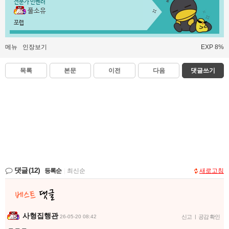
전문가 인벤러
풀소유
쪼렙
메뉴
인장보기
EXP 8%
목록
본문
이전
다음
댓글쓰기
댓글
(12)
등록순
|
최신순
새로고침
사형집행관
26-05-20 08:42
신고
|
공감 확인