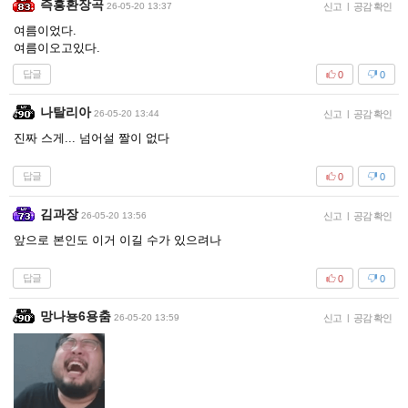
즉흥환장곡
26-05-20 13:37
신고
|
공감 확인
여름이었다.
여름이오고있다.
답글
0
0
나탈리아
26-05-20 13:44
신고
|
공감 확인
진짜 스게... 넘어설 짤이 없다
답글
0
0
김과장
26-05-20 13:56
신고
|
공감 확인
앞으로 본인도 이거 이길 수가 있으려나
답글
0
0
망나뇽6용춤
26-05-20 13:59
신고
|
공감 확인