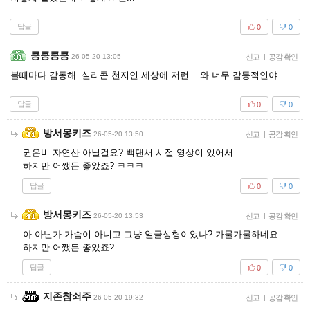
답글
0
0
킁킁킁킁
26-05-20 13:05
신고
|
공감 확인
볼때마다 감동해. 실리콘 천지인 세상에 저런... 와 너무 감동적인야.
답글
0
0
방서몽키즈
26-05-20 13:50
신고
|
공감 확인
권은비 자연산 아닐걸요? 백댄서 시절 영상이 있어서
하지만 어쨌든 좋았죠? ㅋㅋㅋ
답글
0
0
방서몽키즈
26-05-20 13:53
신고
|
공감 확인
아 아닌가 가슴이 아니고 그냥 얼굴성형이었나? 가물가물하네요.
하지만 어쨌든 좋았죠?
답글
0
0
지존참쇠주
26-05-20 19:32
신고
|
공감 확인