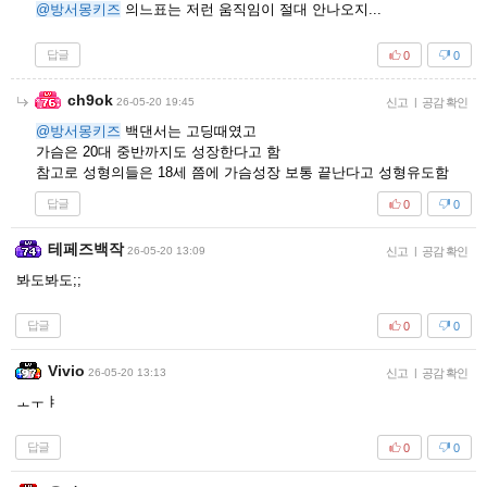
@방서몽키즈
의느표는 저런 움직임이 절대 안나오지...
답글
0
0
ch9ok
26-05-20 19:45
신고
|
공감 확인
@방서몽키즈
백댄서는 고딩때였고
가슴은 20대 중반까지도 성장한다고 함
참고로 성형의들은 18세 쯤에 가슴성장 보통 끝난다고 성형유도함
답글
0
0
테페즈백작
26-05-20 13:09
신고
|
공감 확인
봐도봐도;;
답글
0
0
Vivio
26-05-20 13:13
신고
|
공감 확인
ㅗㅜㅑ
답글
0
0