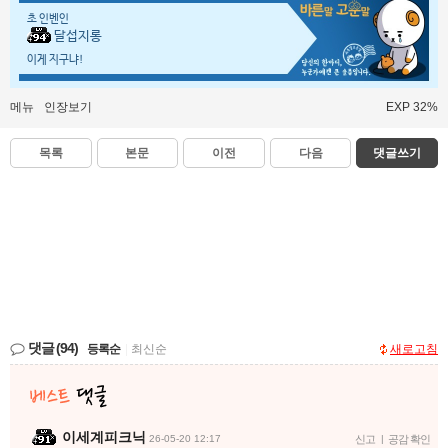
초 인벤인
달섭지롱
이게 지구냐!
메뉴
인장보기
EXP 32%
목록
본문
이전
다음
댓글쓰기
댓글
(94)
등록순
|
최신순
새로고침
이세계피크닉
26-05-20 12:17
신고
|
공감 확인