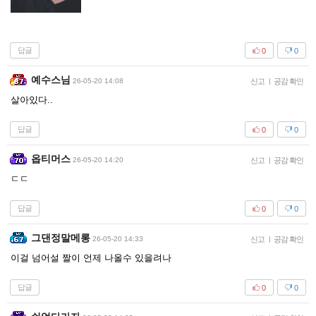
답글
0
0
예수스님
26-05-20 14:08
신고
|
공감 확인
살아있다..
답글
0
0
옵티머스
26-05-20 14:20
신고
|
공감 확인
ㄷㄷ
답글
0
0
그댄정말메롱
26-05-20 14:33
신고
|
공감 확인
이걸 넘어설 짤이 언제 나올수 있을려나
답글
0
0