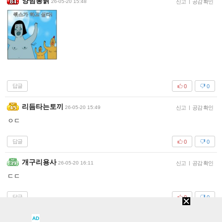
양념통닭
26-05-20 15:48
신고
|
공감 확인
답글
0
0
리듬타는토끼
26-05-20 15:49
신고
|
공감 확인
ㅇㄷ
답글
0
0
개구리용사
26-05-20 16:11
신고
|
공감 확인
ㄷㄷ
답글
0
0
나효리
AD
26-05-20 16:13
신고
|
공감 확인