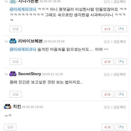
지나가는룬
26-05-20 18:39
신고
|
공감 확인
@이세계피크닉
ㅋㅋㅋ 아니 원댓글러 이상한사람 만들었잖아요 ㅋㅋ
ㅋㅋㅋㅋㅋㅋㅋㅋㅋ 그래도 속으로만 생각한걸 사과하시다니 ㅋㅋㅋ
ㅋ
답글
2
0
리바이브헤븐
26-05-20 22:09
신고
|
공감 확인
@이세계피크닉
숨겨진 마음속을 읽으셨는지도... 이야 ~~
답글
0
0
SecretStory
26-05-21 01:20
신고
|
공감 확인
원래 인간은 보고싶은 것만 보는 법이지요..
답글
0
0
치킨
26-05-20 12:06
신고
|
공감 확인
ㅗㅜ
답글
0
0