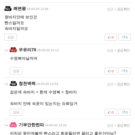
쾌변왕
26-05-20 12:06
신고
|
공감 확인
청바지안에 보인건
빤스일까요
속바지일까요
답글
0
0
우유리78
26-05-20 12:13
신고
|
공감 확인
수영복아닐까여
답글
0
0
청천벽력
26-05-20 12:53
신고
|
공감 확인
검은색 속바지 + 흰색 수영복 + 청바지
속바지 안에 속옷이 있는지는 슈뢰딩거
답글
0
0
기부안한찐따
26-05-20 13:26
신고
|
공감 확인
어차피 못만져볼꺼 빤스라고 회로돌리면 꼴리고 좋은거아님?