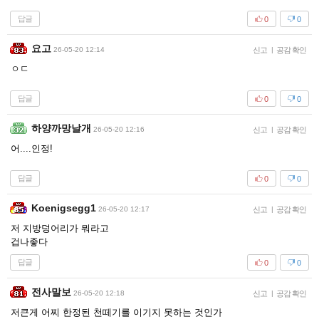
답글
0
0
요고
26-05-20 12:14
신고
|
공감 확인
ㅇㄷ
답글
0
0
하양까망날개
26-05-20 12:16
신고
|
공감 확인
어....인정!
답글
0
0
Koenigsegg1
26-05-20 12:17
신고
|
공감 확인
저 지방덩어리가 뭐라고
겁나좋다
답글
0
0
전사말보
26-05-20 12:18
신고
|
공감 확인
저큰게 어찌 한정된 천떼기를 이기지 못하는 것인가