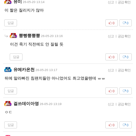
유미
26-05-20 13:14
신고
|
공감 확인
이 짤은 질리지가 않아
답글
0
0
뿡빵뿡뿡뿡
26-05-20 13:16
신고
|
공감 확인
이건 죽기 직전에도 안 질릴 듯
답글
0
0
유메카온천
26-05-20 13:17
신고
|
공감 확인
뒤에 말라빠진 침팬치들만 아니었어도 최고였을텐데 ㅠㅠ
답글
0
0
걸쓰데이아영
26-05-20 13:19
신고
|
공감 확인
ㅇㄷ
답글
0
0