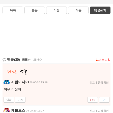
목록
본문
이전
다음
댓글쓰기
댓글
(30)
등록순
|
최신순
새로고침
사람아니야
26-05-20 15:18
신고
|
공감 확인
어우 이상해
답글
이동
9
1
케를로스
26-05-20 15:17
신고
|
공감 확인