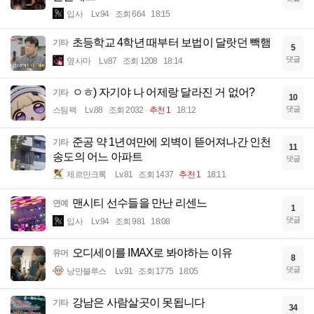
입사
Lv.94
조회 664
18:15
초등학교 4학년 때부터 보법이 달랏던 빽햄
기타
5
댓글
옆사마
Lv.87
조회 1208
18:14
ㅇㅎ) 자기야 나 어제랑 달라진 거 없어?
기타
10
댓글
스팀팩
Lv.88
조회 2032
추천 1
18:12
준공 약 1년여만에 외벽이 뜯어져나간 인천
기타
11
송도의 어느 아파트
댓글
제르만크록
Lv.81
조회 1437
추천 1
18:11
맨시티 선수들을 만난 리센느
연예
1
댓글
입사
Lv.94
조회 981
18:08
오디세이를 IMAX로 봐야하는 이유
유머
8
댓글
낭만블루스
Lv.91
조회 1775
18:05
강남은 사람살곳이 못됩니다
기타
34