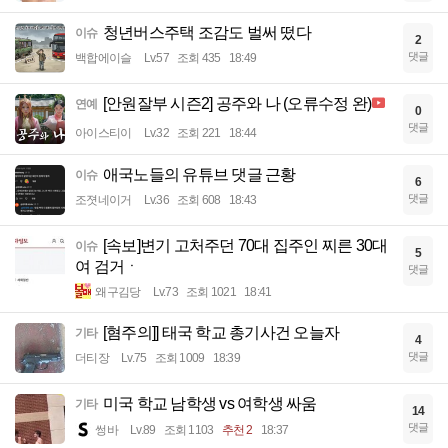
청년버스주택 조감도 벌써 떴다
이슈
2
댓글
백합에이슬
Lv.57
조회 435
18:49
[안원잘부 시즌2] 공주와 나 (오류수정 완)
연예
0
댓글
아이스티이
Lv.32
조회 221
18:44
애국노들의 유튜브 댓글 근황
이슈
6
댓글
조졋네이거
Lv.36
조회 608
18:43
[속보]변기 고처주던 70대 집주인 찌른 30대
이슈
5
여 검거ㆍ
댓글
왜구김당
Lv.73
조회 1021
18:41
[혐주의]] 태국 학교 총기사건 오늘자
기타
4
댓글
더티장
Lv.75
조회 1009
18:39
미국 학교 남학생 vs 여학생 싸움
기타
14
댓글
썽바
Lv.89
조회 1103
추천 2
18:37