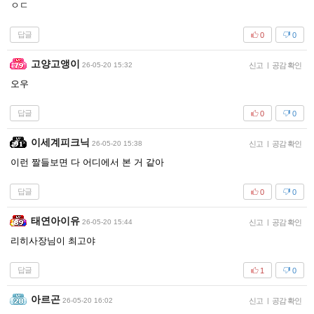
ㅇㄷ
답글
0
0
고양고앵이
26-05-20 15:32
신고
|
공감 확인
오우
답글
0
0
이세계피크닉
26-05-20 15:38
신고
|
공감 확인
이런 짤들보면 다 어디에서 본 거 같아
답글
0
0
태연아이유
26-05-20 15:44
신고
|
공감 확인
리히사장님이 최고야
답글
1
0
아르곤
26-05-20 16:02
신고
|
공감 확인