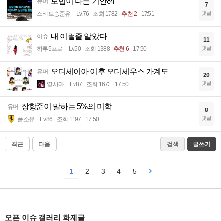
보법이 다른 기안84
유머
7
댓글
스티브승준유
Lv.76
조회 1782
추천 2
17:51
내 이럴줄 알았다
이슈
11
댓글
하루5프로
Lv.50
조회 1388
추천 6
17:50
오디세이아 이후 오디세우스 가계도
유머
20
댓글
옆사마
Lv.87
조회 1673
17:50
장항준이 말하는 5%의 미학
유머
8
댓글
풀소유
Lv.86
조회 1197
17:50
최근
다음
검색
글쓰기
1
2
3
4
5
오픈 이슈 갤러리 화제글