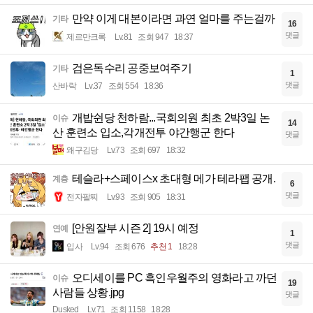
만약 이게 대본이라면 과연 얼마를 주는걸까
기타
16
댓글
제르만크록
Lv.81
조회 947
18:37
검은독수리 공중보여주기
기타
1
댓글
산바락
Lv.37
조회 554
18:36
개밥쉰당 천하람...국회의원 최초 2박3일 논
이슈
14
산 훈련소 입소,각개전투 야간행군 한다
댓글
왜구김당
Lv.73
조회 697
18:32
테슬라+스페이스x 초대형 메가 테라팹 공개.
계층
6
댓글
전자팔찌
Lv.93
조회 905
18:31
[안원잘부 시즌 2] 19시 예정
연예
1
댓글
입사
Lv.94
조회 676
추천 1
18:28
오디세이를 PC 흑인우월주의 영화라고 까던
이슈
19
사람들 상황.jpg
댓글
Dusked
Lv.71
조회 1158
18:28