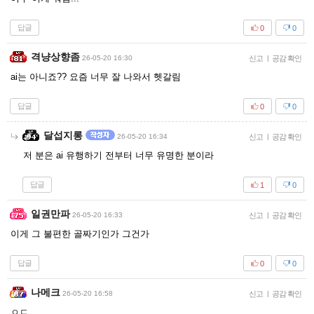
답글
0
0
격냥상향좀
26-05-20 16:30
신고
|
공감 확인
ai는 아니죠?? 요즘 너무 잘 나와서 헷갈림
답글
0
0
달섭지롱
26-05-20 16:34
신고
|
공감 확인
저 분은 ai 유행하기 전부터 너무 유명한 분이라
답글
1
0
일권만파
26-05-20 16:33
신고
|
공감 확인
이게 그 불편한 골짜기인가 그건가
답글
0
0
나메크
26-05-20 16:58
신고
|
공감 확인
ㅇㄷ