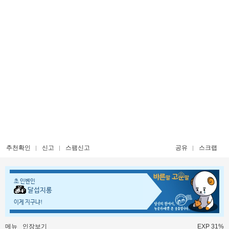
추천확인
신고
스팸신고
공유
스크랩
초 인벤인
달섭지롱
이게 지구냐!
메뉴
인장보기
EXP 31%