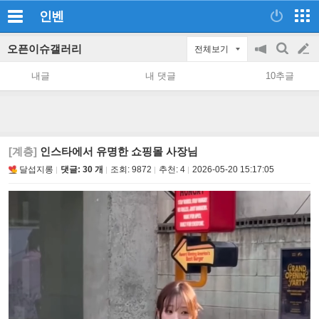
인벤
오픈이슈갤러리
전체보기
공
검
글
지
색
내글
내 댓글
10추글
on/off
쓰
기
[계층]
인스타에서 유명한 쇼핑몰 사장님
달섭지롱
댓글: 30 개
조회:
9872
추천:
4
2026-05-20 15:17:05