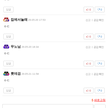
답글
0
0
집에서놀래
26-05-20 17:53
신고
|
공감 확인
ㅇㄷ
답글
0
0
무노님
26-05-20 18:34
신고
|
공감 확인
ㅇㄷ
답글
0
0
롯데검
26-05-21 11:58
신고
|
공감 확인
ㅇㄷ
답글
0
0
새로고침