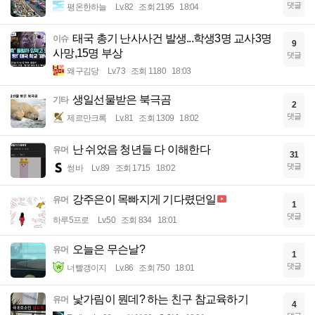
댓글
평온한하늘
Lv.82
조회 2195
18:04
태국 총기 난사사건 발생...학생3명 교사3명
이슈
9
사망,15명 부상
댓글
왜구김당
Lv.73
조회 1180
18:03
생일선물받은 북극곰
기타
2
댓글
제르만크록
Lv.81
조회 1309
18:02
난 쉬었음 청년들 다 이해한다
유머
31
댓글
썽바
Lv.89
조회 1715
18:02
강주은이 목빠지게 기다렸던일
유머
1
댓글
하루5프로
Lv.50
조회 834
18:01
오늘은 무슨날?
유머
1
댓글
너빨갱이지
Lv.86
조회 750
18:01
낯가림이 뭔데? 하는 친구 참교육하기
유머
4