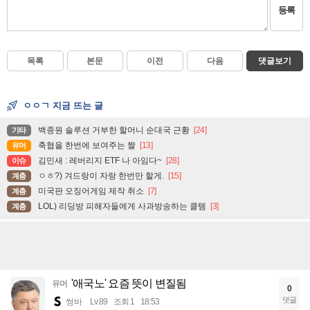
등록
목록
본문
이전
다음
댓글보기
ㅇㅇㄱ 지금 뜨는 글
백종원 솔루션 거부한 할머니 순대국 근황
[24]
기타
축협을 한번에 보여주는 짤
[13]
유머
김민새 : 레버리지 ETF 나 아임다~
[28]
이슈
ㅇㅎ?) 겨드랑이 자랑 한번만 할게.
[15]
계층
미국판 오징어게임 제작 취소
[7]
계층
LOL) 리딩방 피해자들에게 사과방송하는 클템
[3]
계층
'애국노' 요즘 뜻이 변질됨
유머
0
댓글
썽바
Lv.89
조회 1
18:53