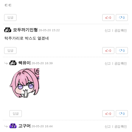
ㄷㄷ
답글
0
0
모두까기인형
26-05-20 15:22
신고
|
공감 확인
턱주가리로 박스도 열겠네
답글
0
0
쌕유이
26-05-20 16:39
신고
|
공감 확인
답글
0
0
고구머
26-05-20 16:44
신고
|
공감 확인