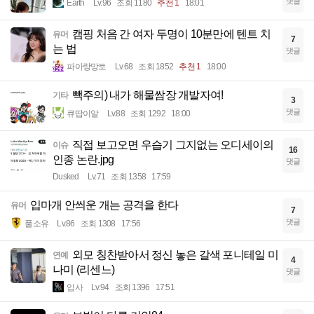
댓글
Earth
Lv.96
조회 1180
추천 1
18:01
캠핑 처음 간 여자 두명이 10분만에 텐트 치
유머
7
는 법
댓글
파아랑망토
Lv.68
조회 1852
추천 1
18:00
빽주의) 내가 해물쌈장 개발자여!
기타
3
댓글
큐땁이알
Lv.88
조회 1292
18:00
직접 보고오면 우습기 그지없는 오디세이의
이슈
16
인종 논란.jpg
댓글
Dusked
Lv.71
조회 1358
17:59
입마개 안씌운 개는 공격을 한다
유머
7
댓글
풀소유
Lv.86
조회 1308
17:56
외모 칭찬받아서 정신 놓은 갈색 포니테일 미
연예
4
나미 (리센느)
댓글
입사
Lv.94
조회 1396
17:51