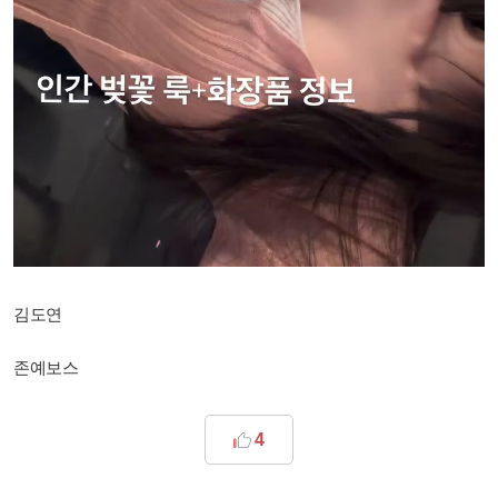
김도연
존예보스
4