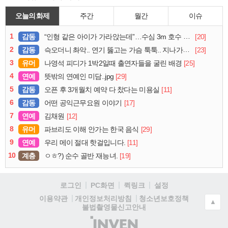
오늘의 화제
주간
월간
이슈
1
감동
[20]
“인형 같은 아이가 가라앉는데”…수심 3m 호수 뛰어든 60대 의인
2
감동
[23]
슥오더니 촤악.. 연기 뚫고는 가슴 툭툭.. 지나가던 아재의 정체
3
유머
[25]
나영석 피디가 1박2일때 출연자들을 굴린 배경
4
연예
[29]
뜻밖의 연예인 미담..jpg
5
감동
[11]
오픈 후 3개월치 예약 다 찼다는 미용실
6
감동
[17]
어떤 공익근무요원 이야기
7
연예
[12]
김채원
8
유머
[29]
파브리도 이해 안가는 한국 음식
9
연예
[11]
우리 메이 절대 핫걸입니다.
10
계층
[19]
ㅇㅎ?) 순수 골반 재능녀.
로그인
PC화면
퀵링크
설정
청소년보호정책
이용약관
개인정보처리방침
▲
불법촬영물신고안내
(주)