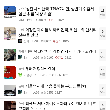
'삼전닉스'한국·'TSMC'대만, 상반기 수출서
이슈
12
일본 추월 '사상 처음'
댓글
균터
Lv.42
조회 846
추천 1
18:26
이강인과 아틀레티코 입국, 리센느와 맨시티
연예
0
선수들 만남
댓글
입사
Lv.94
조회 692
추천 1
18:24
대형 숲고양이계의 최강자 시베리아 고양이
계층
10
댓글
Earth
Lv.96
조회 1166
추천 1
18:21
우러전쟁 1분 요약
유머
15
댓글
너빨갱이지
Lv.86
조회 1396
18:20
서울택시에 적응 못하는 부산인들.jpg
유머
9
댓글
Earth
Lv.96
조회 1452
18:17
리센느 제나 아니이~ 따라 하는 맨시티 니코
연예
0
곤잘레스 ㅋㅋㅋ
댓글