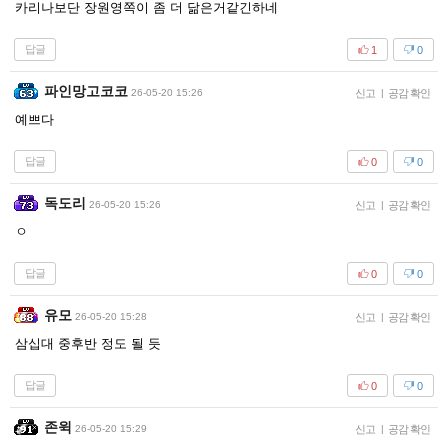
카리나보단 장원영쪽이 좀 더 닮은거같긴하네
답글
1
0
파인망고코코
26-05-20 15:26
신고
|
공감 확인
예쁘다
답글
0
0
독도리
26-05-20 15:26
신고
|
공감 확인
ㅇ
답글
0
0
유모
26-05-20 15:28
신고
|
공감 확인
삼십대 중후반 정도 될 듯
답글
0
0
존윅
26-05-20 15:29
신고
|
공감 확인