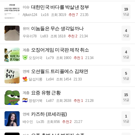
대한민국 바다를 박살낸 정부
이슈
19
댓글
Ajfucn124
Lv.16
조회 3019
추천 7
21:35
이놈들은 무슨 생각일까나
유머
4
댓글
우유리78
Lv.83
조회 1618
추천 2
21:34
오징어게임 미국판 제작 취소
계층
4
댓글
오징어국
Lv.79
조회 1900
추천 1
21:34
오션월드 트리플에스 김채연
연예
5
댓글
달섭지롱
Lv.94
조회 1454
21:33
요증 유행 근황
계층
15
댓글
명량거북
Lv.87
조회 2638
추천 1
21:28
카즈하 (르세라핌)
연예
1
댓글
배수민
Lv.35
조회 856
추천 2
21:27