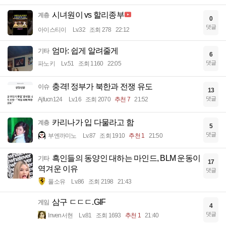
시녀원이 vs 할리종부
계층
0
댓글
아이스티이
Lv.32
조회 278
22:12
엄마: 쉽게 알려줄게
기타
6
댓글
파노키
Lv.51
조회 1160
22:05
충격! 정부가 북한과 전쟁 유도
이슈
13
댓글
Ajfucn124
Lv.16
조회 2070
추천 7
21:52
카리나가 입 다물라고 함
계층
5
댓글
부엔까미노
Lv.87
조회 1910
추천 1
21:50
흑인들의 동양인 대하는 마인드, BLM 운동이
기타
17
역겨운 이유
댓글
풀소유
Lv.86
조회 2198
21:43
삼구 ㄷㄷㄷ.GIF
게임
4
댓글
Inven서현
Lv.81
조회 1693
추천 1
21:40