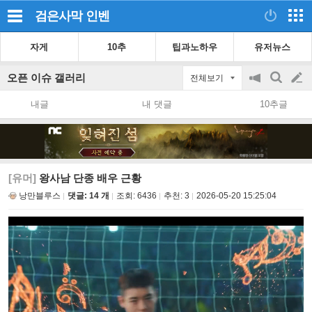
검은사막
인벤
자게
10추
팁과노하우
유저뉴스
오픈 이슈 갤러리
전체보기
공
검
글
지
색
내글
내 댓글
10추글
on/off
쓰
기
[유머]
왕사남 단종 배우 근황
낭만블루스
댓글: 14 개
조회:
6436
추천:
3
2026-05-20 15:25:04