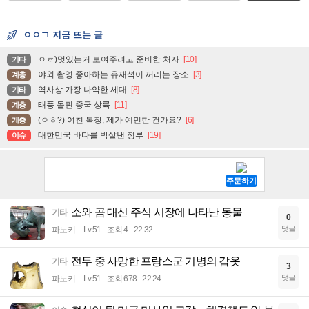
ㅇㅇㄱ 지금 뜨는 글
ㅇㅎ)멋있는거 보여주려고 준비한 처자
[10]
기타
야외 촬영 좋아하는 유재석이 꺼리는 장소
[3]
계층
역사상 가장 나약한 세대
[8]
기타
태풍 돌핀 중국 상륙
[11]
계층
(ㅇㅎ?) 여친 복장, 제가 예민한 건가요?
[6]
계층
대한민국 바다를 박살낸 정부
[19]
이슈
소와 곰 대신 주식 시장에 나타난 동물
기타
0
댓글
파노키
Lv.51
조회 4
22:32
전투 중 사망한 프랑스군 기병의 갑옷
기타
3
댓글
파노키
Lv.51
조회 678
22:24