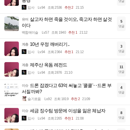
풍경
댓글
입사
Lv.94
조회 2536
추천 2
21:15
살고자 하면 죽을 것이오, 죽고자 하면 살것
유머
5
이다
댓글
백합에이슬
Lv.57
조회 1940
추천 1
21:12
10년 우정 깨버리기..
계층
3
댓글
입사
Lv.94
조회 2364
추천 1
21:12
제주산 옥돔 레전드
계층
11
댓글
입사
Lv.94
조회 2876
21:10
드론 잡겠다고 63억 써놓고 '쿨쿨'‥드론 부
이슈
4
서질까봐?
댓글
슬기로움
Lv.92
조회 1819
추천 2
21:09
세금 징수팀 방문에 이성을 잃은 체납자
이슈
8
댓글
입사
Lv.94
조회 2265
추천 1
21:08