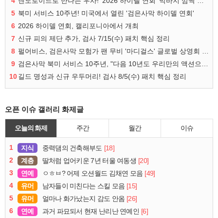
4
넨도로이드로 만나는 우사! '2026 하이델 연회' 막바지 깜짝 공개
5
북미 서비스 10주년! 미국에서 열린 '검은사막 하이델 연회'
6
2026 하이델 연회, 캘리포니아에서 개최
7
신규 피의 제단 추가, 검사 7/15(수) 패치 핵심 정리
8
펄어비스, 검은사막 모험가 팬 무비 '마디걸스' 글로벌 상영회 개최
9
검은사막 북미 서비스 10주년, "다음 10년도 우리만의 액션으로"
10
길드 명성과 신규 우두머리! 검사 8/5(수) 패치 핵심 정리
오픈 이슈 갤러리 화제글
오늘의 화제
주간
월간
이슈
1
지식
[18]
중력댐의 건축해부도
2
계층
[20]
딸처럼 업어키운 7년 터울 여동생
3
연예
[49]
ㅇㅎㅂ? 어제 오션월드 김채연 모음
4
유머
[15]
남자들이 미친다는 스킬 모음
5
유머
[26]
얼마나 화가났는지 감도 안옴
6
연예
[6]
과거 파묘되서 현재 난리난 연예인