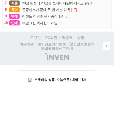
7
계층
[15]
30점 만점에 29점을 쏘다니 대단하시네요.jpg
8
유머
[17]
군종신부가 군대 두 번 가는 이유
9
연예
[5]
리센느 이번주 음악중심 1위
10
연예
[9]
수염그린 백지헌.이채영
로그인
PC화면
퀵링크
설정
청소년보호정책
이용약관
개인정보처리방침
▲
불법촬영물신고안내
(주)
인
벤