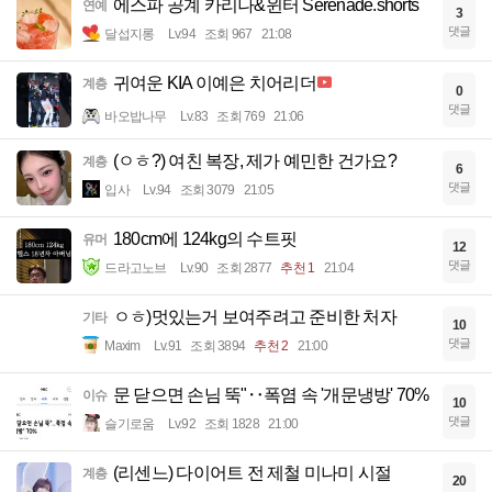
에스파 공계 카리나&윈터 Serenade.shorts
연예
3
댓글
달섭지롱
Lv.94
조회 967
21:08
귀여운 KIA 이예은 치어리더
계층
0
댓글
바오밥나무
Lv.83
조회 769
21:06
(ㅇㅎ?) 여친 복장, 제가 예민한 건가요?
계층
6
댓글
입사
Lv.94
조회 3079
21:05
180cm에 124kg의 수트핏
유머
12
댓글
드라고노브
Lv.90
조회 2877
추천 1
21:04
ㅇㅎ)멋있는거 보여주려고 준비한 처자
기타
10
댓글
Maxim
Lv.91
조회 3894
추천 2
21:00
문 닫으면 손님 뚝"‥폭염 속 '개문냉방' 70%
이슈
10
댓글
슬기로움
Lv.92
조회 1828
21:00
(리센느) 다이어트 전 제철 미나미 시절
계층
20