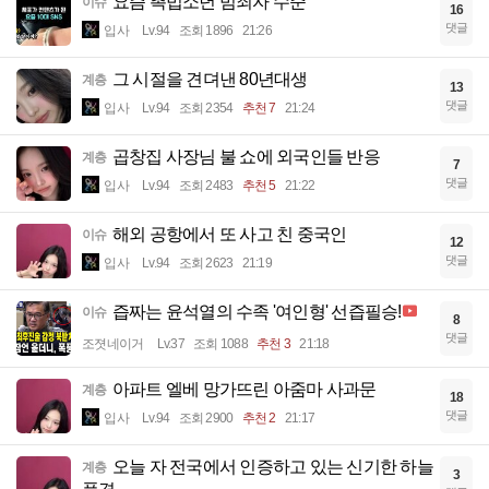
요즘 촉법소년 범죄자 수준
이슈
16
댓글
입사
Lv.94
조회 1896
21:26
그 시절을 견뎌낸 80년대생
계층
13
댓글
입사
Lv.94
조회 2354
추천 7
21:24
곱창집 사장님 불 쇼에 외국인들 반응
계층
7
댓글
입사
Lv.94
조회 2483
추천 5
21:22
해외 공항에서 또 사고 친 중국인
이슈
12
댓글
입사
Lv.94
조회 2623
21:19
즙짜는 윤석열의 수족 '여인형' 선즙필승!
이슈
8
댓글
조졋네이거
Lv.37
조회 1088
추천 3
21:18
아파트 엘베 망가뜨린 아줌마 사과문
계층
18
댓글
입사
Lv.94
조회 2900
추천 2
21:17
오늘 자 전국에서 인증하고 있는 신기한 하늘
계층
3