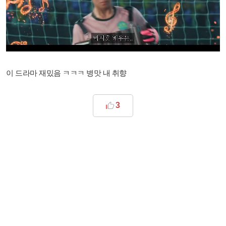
이 드라마 재밌음 ㅋㅋㅋ 병맛 내 취향​
3