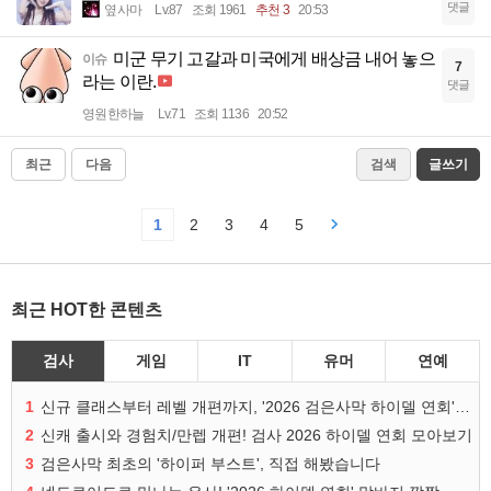
댓글
옆사마
Lv.87
조회 1961
추천 3
20:53
미군 무기 고갈과 미국에게 배상금 내어 놓으
이슈
7
라는 이란.
댓글
영원한하늘
Lv.71
조회 1136
20:52
최근
다음
검색
글쓰기
1
2
3
4
5
최근 HOT한 콘텐츠
검사
게임
IT
유머
연예
1
신규 클래스부터 레벨 개편까지, '2026 검은사막 하이델 연회' 총정리
2
신캐 출시와 경험치/만렙 개편! 검사 2026 하이델 연회 모아보기
3
검은사막 최초의 '하이퍼 부스트', 직접 해봤습니다