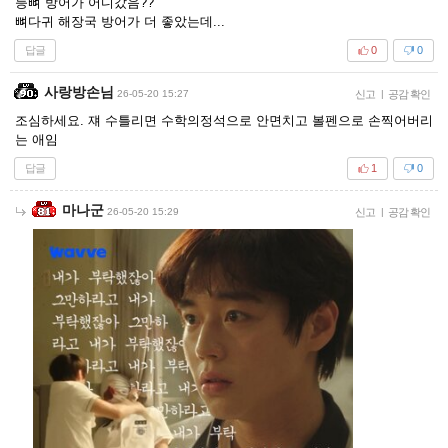
등뼈 방어가 어디갔음??
뼈다귀 해장국 방어가 더 좋았는데...
답글
0
0
사랑방손님
26-05-20 15:27
신고
|
공감 확인
조심하세요. 쟤 수틀리면 수학의정석으로 안면치고 볼펜으로 손찍어버리
는 애임
답글
1
0
마나군
26-05-20 15:29
신고
|
공감 확인