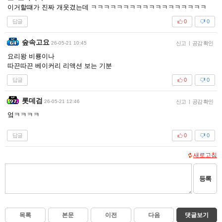
이거할떄가 진짜 개웃겼는데 ㅋㅋㅋㅋㅋㅋㅋㅋㅋㅋㅋㅋㅋㅋㅋㅋㅋㅋ
답글
0
0
숲속고요
26-05-21 10:45
신고
|
공감 확인
요리왕 비룡이나
따끈따끈 베이커리 리액션 보는 기분
답글
0
0
롯데검
26-05-21 12:46
신고
|
공감 확인
엌ㅋㅋㅋㅋ
답글
0
0
새로고침
등록
목록
본문
이전
다음
댓글보기