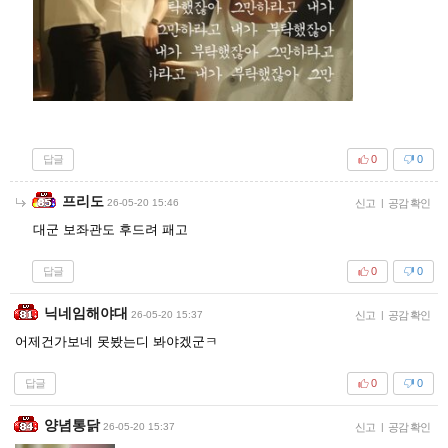
답글
0
0
프리도
26-05-20 15:46
신고
|
공감 확인
대군 보좌관도 후드려 패고
답글
0
0
닉네임해야대
26-05-20 15:37
신고
|
공감 확인
어제건가보네 못봤는디 봐야겠군ㅋ
답글
0
0
양념통닭
26-05-20 15:37
신고
|
공감 확인