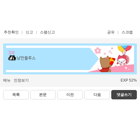
추천확인
신고
스팸신고
공유
스크랩
갑부
낭만블루스
메뉴
인장보기
EXP 52%
목록
본문
이전
다음
댓글쓰기