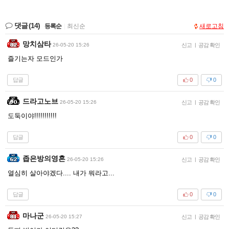
댓글
(14)
등록순
|
최신순
새로고침
망치삼타
26-05-20 15:26
신고
|
공감 확인
즐기는자 모드인가
답글
0
0
드라고노브
26-05-20 15:26
신고
|
공감 확인
도둑이야!!!!!!!!!!!
답글
0
0
좁은방의영혼
26-05-20 15:26
신고
|
공감 확인
열심히 살아야겠다.... 내가 뭐라고...
답글
0
0
마나군
26-05-20 15:27
신고
|
공감 확인