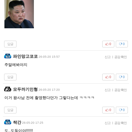
답글
0
0
파인망고코코
26-05-20 15:57
신고
|
공감 확인
주말에봐야지
답글
0
0
모두까기인형
26-05-20 17:20
신고
|
공감 확인
이거 왕사남 전에 촬영했다던가 그렇다는데 ㅋㅋㅋㅋ
답글
0
0
싹간
26-05-20 17:25
신고
|
공감 확인
도..도둑이야!!!!!!