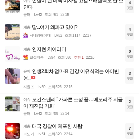
현실이 된 미국 미사일 고갈‥해결책도 안 보
이슈
4
인다
댓글
균터
Lv.42
조회 761
22:19
딸...여기 왜파고 있어?
계층
4
댓글
닉네임해야대
Lv.82
조회 1117
22:17
안지현 치어리더
계층
0
댓글
달섭지롱
Lv.94
조회 586
추천 1
22:16
인생2회차 엄마표 건강 이유식먹는 아이반
유머
3
응...
댓글
지원뜨
Lv.50
조회 526
22:15
모건스탠리 "가파른 조정 끝…메모리주 지금
이슈
2
이 재진입 기회"
댓글
균터
Lv.42
조회 709
22:14
태국 경찰이 체포한 사람
계층
7
댓글
파노키
Lv.51
조회 820
22:14