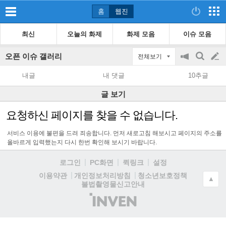
홈
웹진
최신
오늘의 화제
화제 모음
이슈 모음
오픈 이슈 갤러리
전체보기
공
검
글
지
색
내글
내 댓글
10추글
on/off
쓰
글 보기
기
요청하신 페이지를 찾을 수 없습니다.
서비스 이용에 불편을 드려 죄송합니다. 먼저 새로고침 해보시고 페이지의 주소를
올바르게 입력했는지 다시 한번 확인해 보시기 바랍니다.
로그인
PC화면
퀵링크
설정
청소년보호정책
이용약관
개인정보처리방침
▲
불법촬영물신고안내
(주)
인
벤