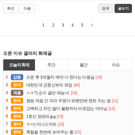
최근
다음
검색
글쓰기
1
2
3
4
5
오픈 이슈 갤러리 화제글
오늘의 화제
주간
월간
이슈
1
감동
[15]
오픈 후 3개월치 예약 다 찼다는 미용실
2
유머
[40]
대한민국 군종신부의 위엄
3
계층
[36]
ㅇㅎ?) 순수 골반 재능녀.
4
유머
[11]
캠핑 처음 간 여자 두명이 10분만에 텐트 치는 법
5
유머
[14]
고백하고 차인 딸이 불평하자 바로잡는 어머님
6
유머
[19]
1호선 장판파.jpg
7
유머
[26]
ㅎㅂ) 미니스커트
8
유머
[15]
축협을 한번에 보여주는 짤