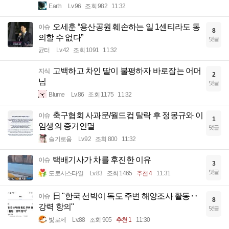
Earth
Lv.96
조회 982
11:32
오세훈 “용산공원 훼손하는 일 1센티라도 동
이슈
8
의할 수 없다”
댓글
균터
Lv.42
조회 1091
11:32
고백하고 차인 딸이 불평하자 바로잡는 어머
지식
2
님
댓글
Blume
Lv.86
조회 1175
11:32
축구협회 사과문/월드컵 탈락 후 정몽규와 이
이슈
1
임생의 증거인멸
댓글
슬기로움
Lv.92
조회 800
11:32
택배기사가 차를 후진한 이유
이슈
3
댓글
도로시스타일
Lv.83
조회 1465
추천 4
11:31
日 "한국 선박이 독도 주변 해양조사 활동‥
이슈
8
강력 항의"
댓글
빛로제
Lv.88
조회 905
추천 1
11:30