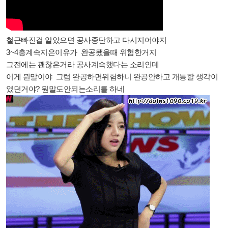
철근빠진걸 알았으면 공사중단하고 다시지어야지
3~4층계속지은이유가 완공됐을때 위험한거지
그전에는 괜찮은거라 공사계속했다는 소리인데
이게 뭔말이야 그럼 완공하면위험하니 완공안하고 개통할 생각이
였던거야? 뭔말도안되는소리를 하네