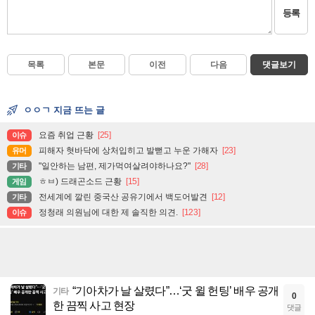
등록
목록
본문
이전
다음
댓글보기
ㅇㅇㄱ 지금 뜨는 글
요즘 취업 근황
[25]
이슈
피해자 혓바닥에 상처입히고 발뻗고 누운 가해자
[23]
유머
"일안하는 남편, 제가먹여살려야하나요?"
[28]
기타
ㅎㅂ) 드래곤소드 근황
[15]
게임
전세계에 깔린 중국산 공유기에서 백도어발견
[12]
기타
정청래 의원님에 대한 제 솔직한 의견.
[123]
이슈
“기아차가 날 살렸다”…‘굿 윌 헌팅’ 배우 공개
기타
0
한 끔찍 사고 현장
댓글