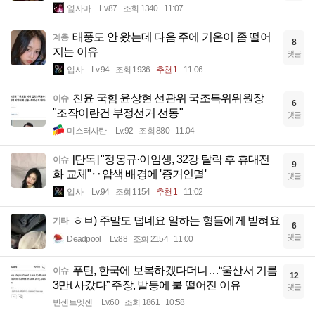
옆사마
Lv.87
조회 1340
11:07
태풍도 안 왔는데 다음 주에 기온이 좀 떨어
계층
8
지는 이유
댓글
입사
Lv.94
조회 1936
추천 1
11:06
친윤 국힘 윤상현 선관위 국조특위위원장
이슈
6
"조작이란건 부정선거 선동"
댓글
미스터사탄
Lv.92
조회 880
11:04
[단독] "정몽규·이임생, 32강 탈락 후 휴대전
이슈
9
화 교체"‥압색 배경에 '증거인멸'
댓글
입사
Lv.94
조회 1154
추천 1
11:02
ㅎㅂ) 주말도 덥네요 알하는 형들에게 받혀요
기타
6
댓글
Deadpool
Lv.88
조회 2154
11:00
푸틴, 한국에 보복하겠다더니…“울산서 기름
이슈
12
3만t 사갔다” 주장, 발등에 불 떨어진 이유
댓글
빈센트멧젠
Lv.60
조회 1861
10:58