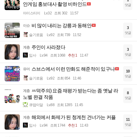
1
안게임 홍보대사 촬영 비하인드
댓글
아이스티이
Lv.32
조회 302
11:57
비 많이 내리는 강릉과 동해안
이슈
3
댓글
슬기로움
Lv.92
조회 739
11:52
주인이 사라졌다
계층
3
댓글
입사
Lv.94
조회 1068
추천 1
11:47
스브스에서 이런 만화도 해준적이 있구나
유머
10
댓글
슬기로움
Lv.92
조회 854
11:46
ㅆ덕주의) 요즘 재평가 받는다는 좀 옛날 라
계층
8
노벨 완결 작품
댓글
큐땁이알
Lv.88
조회 1285
11:45
해외에서 화제가 된 청계천 건너가는 커플
계층
11
댓글
입사
Lv.94
조회 1744
추천 1
11:43