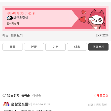
헤테로에서 건물주 되는 법
마산호랑이
열심히살자
메뉴
인장보기
EXP 22%
목록
본문
이전
다음
댓글쓰기
댓글
(11)
등록순
|
최신순
새로고침
순찰중포돌이
26-05-20 23:27
신고
|
공감 확인