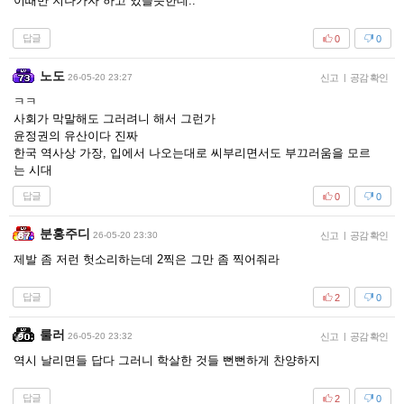
이때만 지나가자 하고 있을듯한데..
답글
0
0
노도
26-05-20 23:27
신고
|
공감 확인
ㅋㅋ
사회가 막말해도 그러려니 해서 그런가
윤정권의 유산이다 진짜
한국 역사상 가장, 입에서 나오는대로 씨부리면서도 부끄러움을 모르
는 시대
답글
0
0
분홍주디
26-05-20 23:30
신고
|
공감 확인
제발 좀 저런 헛소리하는데 2찍은 그만 좀 찍어줘라
답글
2
0
룰러
26-05-20 23:32
신고
|
공감 확인
역시 날리면들 답다 그러니 학살한 것들 뻔뻔하게 찬양하지
답글
2
0