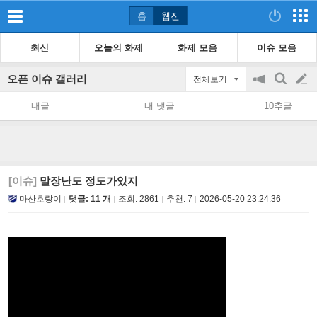
홈
웹진
최신
오늘의 화제
화제 모음
이슈 모음
오픈 이슈 갤러리
전체보기
공
검
글
지
색
내글
내 댓글
10추글
on/off
쓰
기
[이슈]
말장난도 정도가있지
마산호랑이
댓글: 11 개
조회:
2861
추천:
7
2026-05-20 23:24:36