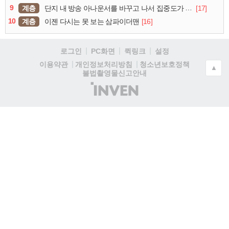
9
계층
[17]
단지 내 방송 아나운서를 바꾸고 나서 집중도가 확 올라갔다는 한 아파트의 안내방송
10
계층
[16]
이젠 다시는 못 보는 삼파이더맨
로그인
PC화면
퀵링크
설정
청소년보호정책
이용약관
개인정보처리방침
▲
불법촬영물신고안내
(주)
인
벤