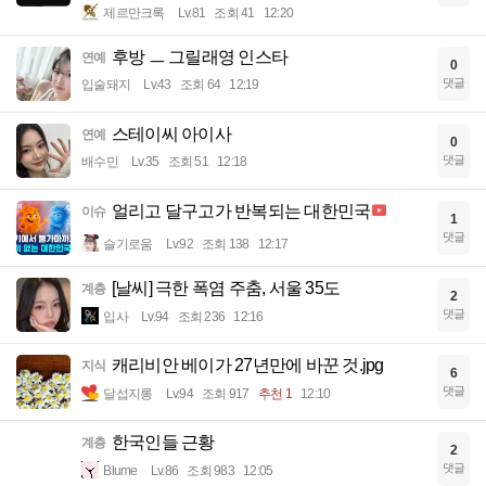
제르만크록
Lv.81
조회 41
12:20
후방 ㅡ 그릴래영 인스타
연예
0
댓글
입술돼지
Lv.43
조회 64
12:19
스테이씨 아이사
연예
0
댓글
배수민
Lv.35
조회 51
12:18
얼리고 달구고가 반복되는 대한민국
이슈
1
댓글
슬기로움
Lv.92
조회 138
12:17
[날씨] 극한 폭염 주춤, 서울 35도
계층
2
댓글
입사
Lv.94
조회 236
12:16
캐리비안 베이가 27년만에 바꾼 것.jpg
지식
6
댓글
달섭지롱
Lv.94
조회 917
추천 1
12:10
한국인들 근황
계층
2
댓글
Blume
Lv.86
조회 983
12:05