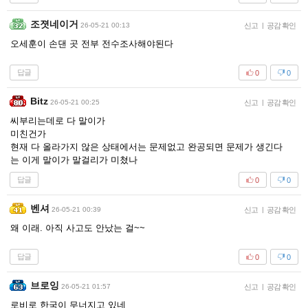
조졋네이거
26-05-21 00:13
신고
|
공감 확인
오세훈이 손댄 곳 전부 전수조사해야된다
답글
0
0
Bitz
26-05-21 00:25
신고
|
공감 확인
씨부리는데로 다 말이가
미친건가
현재 다 올라가지 않은 상태에서는 문제없고 완공되면 문제가 생긴다
는 이게 말이가 말걸리가 미쳤나
답글
0
0
벤셔
26-05-21 00:39
신고
|
공감 확인
왜 이래. 아직 사고도 안났는 걸~~
답글
0
0
브로잉
26-05-21 01:57
신고
|
공감 확인
로비로 한국이 무너지고 있네