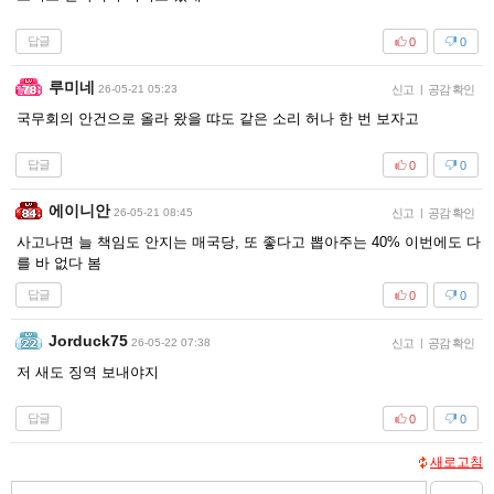
답글
0
0
루미네
26-05-21 05:23
신고
|
공감 확인
국무회의 안건으로 올라 왔을 땨도 같은 소리 허나 한 번 보자고
답글
0
0
에이니안
26-05-21 08:45
신고
|
공감 확인
사고나면 늘 책임도 안지는 매국당, 또 좋다고 뽑아주는 40% 이번에도 다
를 바 없다 봄
답글
0
0
Jorduck75
26-05-22 07:38
신고
|
공감 확인
저 새도 징역 보내야지
답글
0
0
새로고침