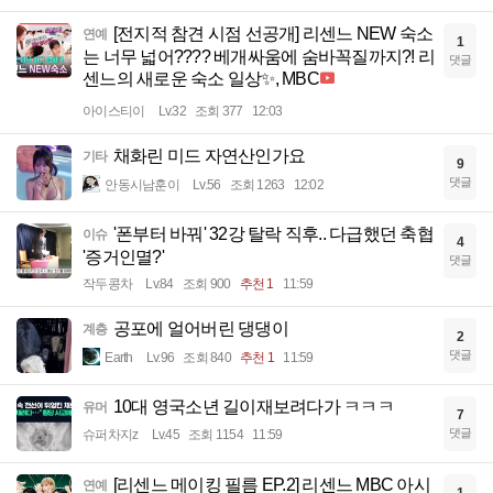
[전지적 참견 시점 선공개] 리센느 NEW 숙소
연예
1
는 너무 넓어???? 베개싸움에 숨바꼭질까지?! 리
댓글
센느의 새로운 숙소 일상✨, MBC
아이스티이
Lv.32
조회 377
12:03
채화린 미드 자연산인가요
기타
9
댓글
안동시남훈이
Lv.56
조회 1263
12:02
'폰부터 바꿔' 32강 탈락 직후.. 다급했던 축협
이슈
4
'증거인멸?'
댓글
작두콩차
Lv.84
조회 900
추천 1
11:59
공포에 얼어버린 댕댕이
계층
2
댓글
Earth
Lv.96
조회 840
추천 1
11:59
10대 영국소년 길이재보려다가 ㅋㅋㅋ
유머
7
댓글
슈퍼차지z
Lv.45
조회 1154
11:59
[리센느 메이킹 필름 EP.2] 리센느 MBC 아시
연예