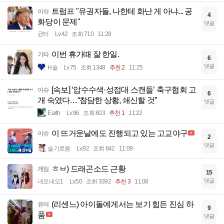
트럼프 "유권자들, 나한테 화난 게 아냐... 공
이슈
4
화당이 문제"
댓글
균터
Lv.42
조회 710
11:28
이번 휴가때 잘 한일.
기타
6
댓글
H솔
Lv.75
조회 1348
추천 2
11:25
[속보] ‘압수수색·성접대 스캔들’ 축구협회 고
이슈
6
개 숙였다…“참담한 상황, 쇄신할 것”
댓글
Earth
Lv.96
조회 803
추천 1
11:22
이 뜨거운날에도 진행되고 있는 고교야구
이슈
2
댓글
슬기로움
Lv.92
조회 842
11:09
ㅎㅂ) 드래곤소드 근황
게임
15
댓글
네오네오1
Lv.50
조회 3392
추천 3
11:08
(리센느) 아이돌에게서는 보기 힘든 진심 하
유머
9
품
댓글