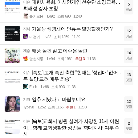
대한체육회, 아시안게임 선수단 소양교육…
이슈
5
최태성 강사 초청
댓글
슬기로움
Lv.92
조회 690
11:40
거울상 생명체에 인류는 멸망할것인가?
지식
12
댓글
마검귀
Lv.83
조회 1359
11:39
태풍 돌핀 말고 이주은 돌핀
계층
14
댓글
달섭지롱
Lv.94
조회 1961
추천 3
11:36
[속보] 고개 숙인 축협 "현재는 '성접대' 없어…
이슈
13
큰 실망 드려 매우 죄송"
댓글
Earth
Lv.96
조회 993
11:36
입추 지났다고 바람부네요
기타
12
댓글
Type98
Lv.52
조회 1166
추천 1
11:33
[속보]교회서 병원 실려가 사망한 11세 어린
이슈
2
이…함께 교회생활한 성인들 ‘학대치사’ 여부 수
댓글
사