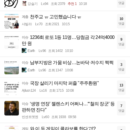
댓글
강슬기
Lv.94
조회 2379
추천 1
10:18
천주교 ㅠ 고민했습니다 ㅠ
계층
10
댓글
샤빌라
Lv.70
조회 2021
10:15
1236회 로또 1등 11명…당첨금 각 24억4000
이슈
9
만 원
댓글
Earth
Lv.96
조회 1402
10:10
남부지방은 가뭄 비상…논바닥·저수지 쩍쩍
이슈
3
댓글
Earth
Lv.96
조회 1347
10:08
국장 살리기 마지막 퍼즐 "주주환원"
이슈
13
댓글
Ajfucn124
Lv.16
조회 1715
10:08
‘생명 연장’ 젤렌스키 어쩌나…“‘철의 장군’ 등
이슈
7
판하면 진다”
댓글
빈센트멧젠
Lv.60
조회 1938
09:58
와 이 두 게임이 콜라보를 한다고!?
게임