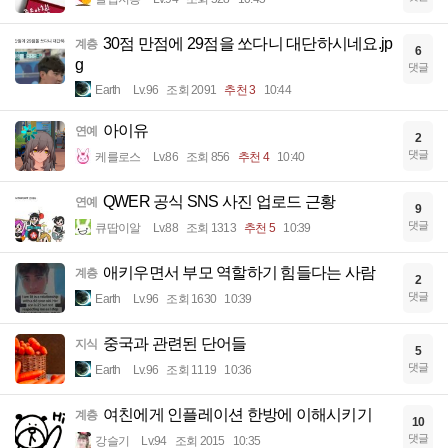
30점 만점에 29점을 쏘다니 대단하시네요.jp
계층
6
g
댓글
Earth
Lv.96
조회 2091
추천 3
10:44
아이유
연예
2
댓글
케를로스
Lv.86
조회 856
추천 4
10:40
QWER 공식 SNS 사진 업로드 근황
연예
9
댓글
큐땁이알
Lv.88
조회 1313
추천 5
10:39
애키우면서 부모 역할하기 힘들다는 사람
계층
2
댓글
Earth
Lv.96
조회 1630
10:39
중국과 관련된 단어들
지식
5
댓글
Earth
Lv.96
조회 1119
10:36
여친에게 인플레이션 한방에 이해시키기
계층
10
댓글
강슬기
Lv.94
조회 2015
10:35