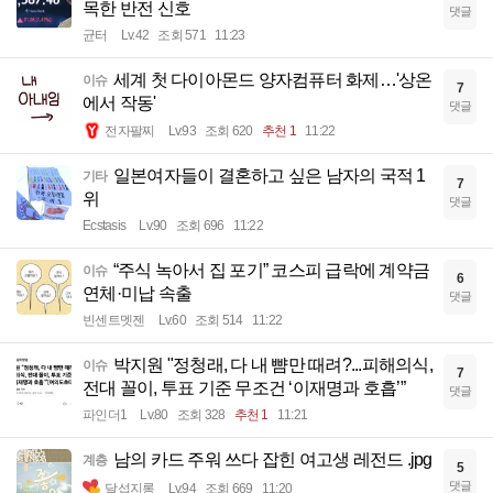
목한 반전 신호
댓글
균터
Lv.42
조회 571
11:23
세계 첫 다이아몬드 양자컴퓨터 화제…'상온
이슈
7
에서 작동'
댓글
전자팔찌
Lv.93
조회 620
추천 1
11:22
일본여자들이 결혼하고 싶은 남자의 국적 1
기타
7
위
댓글
Ecstasis
Lv.90
조회 696
11:22
“주식 녹아서 집 포기” 코스피 급락에 계약금
이슈
6
연체·미납 속출
댓글
빈센트멧젠
Lv.60
조회 514
11:22
박지원 "정청래, 다 내 뺨만 때려?...피해의식,
이슈
7
전대 꼴이, 투표 기준 무조건 ‘이재명과 호흡’”
댓글
파인더1
Lv.80
조회 328
추천 1
11:21
남의 카드 주워 쓰다 잡힌 여고생 레전드 .jpg
계층
5
댓글
달섭지롱
Lv.94
조회 669
11:20