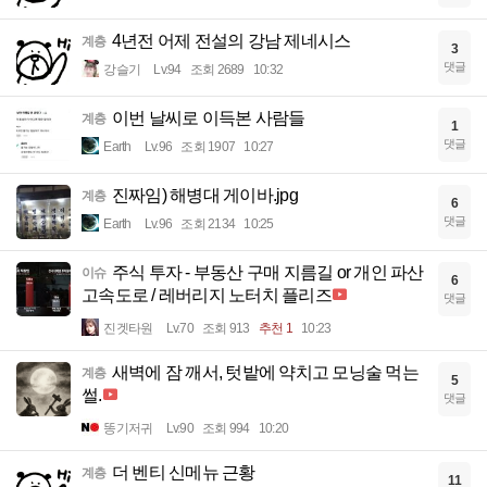
4년전 어제 전설의 강남 제네시스
계층
3
댓글
강슬기
Lv.94
조회 2689
10:32
이번 날씨로 이득본 사람들
계층
1
댓글
Earth
Lv.96
조회 1907
10:27
진짜임) 해병대 게이바.jpg
계층
6
댓글
Earth
Lv.96
조회 2134
10:25
주식 투자 - 부동산 구매 지름길 or 개인 파산
이슈
6
고속도로 / 레버리지 노터치 플리즈
댓글
진겟타원
Lv.70
조회 913
추천 1
10:23
새벽에 잠 깨서, 텃밭에 약치고 모닝술 먹는
계층
5
썰.
댓글
똥기저귀
Lv.90
조회 994
10:20
더 벤티 신메뉴 근황
계층
11