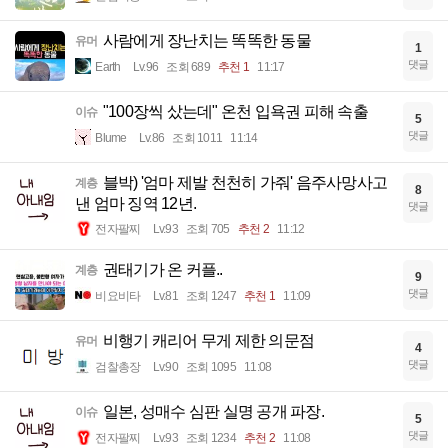
사람에게 장난치는 똑똑한 동물
유머
1
댓글
Earth
Lv.96
조회 689
추천 1
11:17
"100장씩 샀는데" 온천 입욕권 피해 속출
이슈
5
댓글
Blume
Lv.86
조회 1011
11:14
블박) '엄마 제발 천천히 가줘' 음주사망사고
계층
8
낸 엄마 징역 12년.
댓글
전자팔찌
Lv.93
조회 705
추천 2
11:12
권태기가 온 커플..
계층
9
댓글
비요비타
Lv.81
조회 1247
추천 1
11:09
비행기 캐리어 무게 제한 의문점
유머
4
댓글
검찰총장
Lv.90
조회 1095
11:08
일본, 성매수 심판 실명 공개 파장.
이슈
5
댓글
전자팔찌
Lv.93
조회 1234
추천 2
11:08