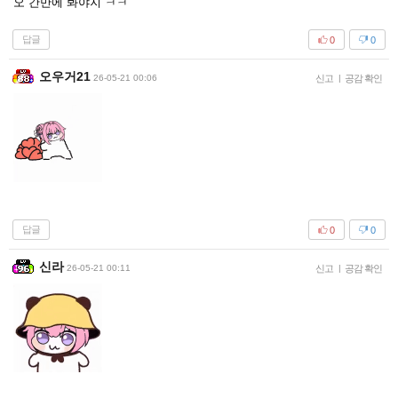
오 간만에 봐야지 ㅋㅋ
답글
0
0
오우거21
26-05-21 00:06
신고
|
공감 확인
답글
0
0
신라
26-05-21 00:11
신고
|
공감 확인