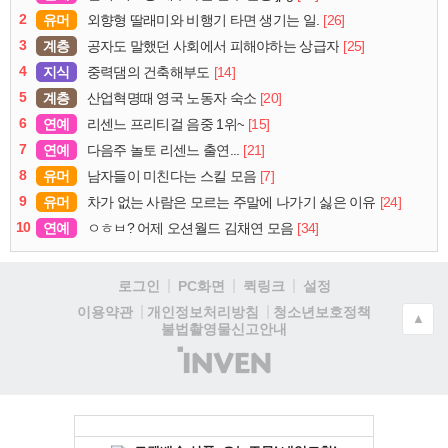
2
유머
[26]
외향형 딸래미와 비행기 타면 생기는 일.
3
계층
[25]
공자도 말했던 사회에서 피해야하는 상급자
4
지식
[14]
중력댐의 건축해부도
5
계층
[20]
산업혁명때 영국 노동자 숙소
6
연예
[15]
리센느 프리티걸 음중 1위~
7
연예
[21]
다음주 놀토 리센느 출연...
8
유머
[7]
남자들이 미친다는 스킬 모음
9
유머
[24]
차가 없는 사람은 모르는 주말에 나가기 싫은 이유
10
연예
[34]
ㅇㅎㅂ? 어제 오션월드 김채연 모음
로그인
PC화면
퀵링크
설정
청소년보호정책
이용약관
개인정보처리방침
▲
불법촬영물신고안내
(주)
인
벤