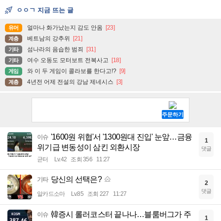
ㅇㅇㄱ 지금 뜨는 글
얼마나 화가났는지 감도 안옴
[23]
유머
베트남의 강추위
[21]
계층
섬나라의 음습한 범죄
[31]
기타
여수 오동도 모터보트 전복사고
[18]
기타
와 이 두 게임이 콜라보를 한다고!?
[9]
게임
4년전 어제 전설의 강남 제네시스
[3]
계층
'1600원 위협'서 '1300원대 진입' 눈앞…금융
이슈
1
위기급 변동성이 삼킨 외환시장
댓글
균터
Lv.42
조회 356
11:27
당신의 선택은?
기타
2
댓글
알카드소마
Lv.85
조회 227
11:27
韓증시 롤러코스터 끝나나…블룸버그가 주
이슈
1