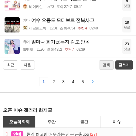
9
댓글
레이키얀
Lv.73
조회 2747
09:54
여수 오동도 모터보트 전복사고
기타
18
댓글
제르만크록
Lv.81
조회 4054
추천 4
09:40
얼마나 화가났는지 감도 안옴
유머
23
댓글
꿻뻵뗗
Lv.90
조회 4952
추천 7
09:39
최근
다음
검색
글쓰기
1
2
3
4
5
오픈 이슈 갤러리 화제글
오늘의 화제
주간
월간
이슈
1
연예
[27]
현역 최고령 배우라는 신구 근황.jpg