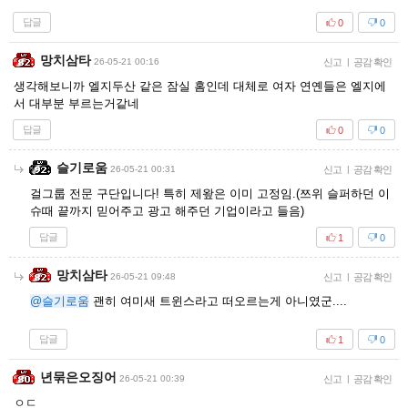
답글
0
0
망치삼타
26-05-21 00:16
신고
|
공감 확인
생각해보니까 엘지두산 같은 잠실 홈인데 대체로 여자 연옌들은 엘지에
서 대부분 부르는거같네
답글
0
0
슬기로움
26-05-21 00:31
신고
|
공감 확인
걸그룹 전문 구단입니다! 특히 제왚은 이미 고정임.(쯔위 슬퍼하던 이
슈때 끝까지 믿어주고 광고 해주던 기업이라고 들음)
답글
1
0
망치삼타
26-05-21 09:48
신고
|
공감 확인
@슬기로움
괜히 여미새 트윈스라고 떠오르는게 아니였군....
답글
1
0
년묶은오징어
26-05-21 00:39
신고
|
공감 확인
ㅇㄷ