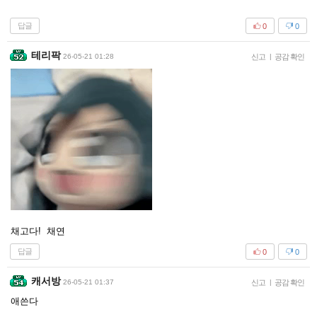
답글
0
0
테리팍
26-05-21 01:28
신고
|
공감 확인
채고다! 채연
답글
0
0
캐서방
26-05-21 01:37
신고
|
공감 확인
애쓴다