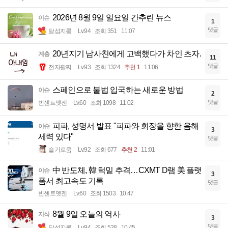
2026년 8월 9일 일요일 간추린 뉴스
이슈
1
댓글
달섭지롱
Lv.94
조회 351
11:07
20년지기 남사친에게 고백했다가 차인 츠자.
계층
11
댓글
전자팔찌
Lv.93
조회 1324
추천 1
11:06
스페인으로 불법 입국하는 새로운 방법
이슈
2
댓글
빈센트멧젠
Lv.60
조회 1098
11:02
피파, 성명서 발표 "피파와 회장을 향한 음해
이슈
3
세력 있다"
댓글
슬기로움
Lv.92
조회 677
추천 2
11:01
中 반도체, 韓 턱밑 추격…CXMT D램 美 플랫
이슈
3
폼서 최고속도 기록
댓글
빈센트멧젠
Lv.60
조회 1503
10:47
8월 9일 오늘의 역사
지식
3
댓글
달섭지롱
Lv.94
조회 528
10:45