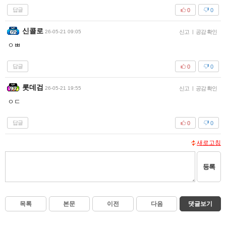
답글
0
0
신콜로
26-05-21 09:05
신고
|
공감 확인
ㅇㅃ
답글
0
0
롯데검
26-05-21 19:55
신고
|
공감 확인
ㅇㄷ
답글
0
0
새로고침
등록
목록
본문
이전
다음
댓글보기