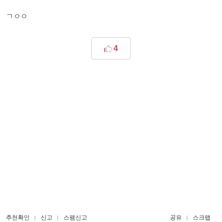
ㄱㅇㅇ
4
추천확인
신고
스팸신고
공유
스크랩