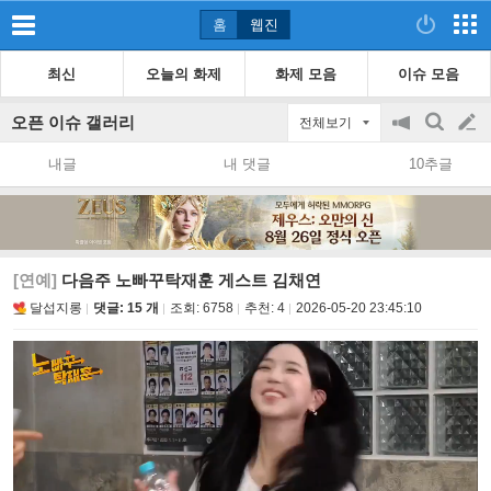
홈
웹진
최신
오늘의 화제
화제 모음
이슈 모음
오픈 이슈 갤러리
전체보기
공
검
글
지
색
내글
내 댓글
10추글
on/off
쓰
기
[연예]
다음주 노빠꾸탁재훈 게스트 김채연
달섭지롱
댓글: 15 개
조회:
6758
추천:
4
2026-05-20 23:45:10