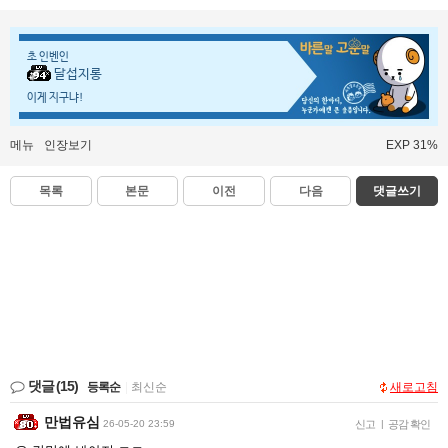
초 인벤인
달섭지롱
이게 지구냐!
메뉴
인장보기
EXP 31%
목록
본문
이전
다음
댓글쓰기
댓글
(15)
등록순
|
최신순
새로고침
만법유심
26-05-20 23:59
신고
|
공감 확인