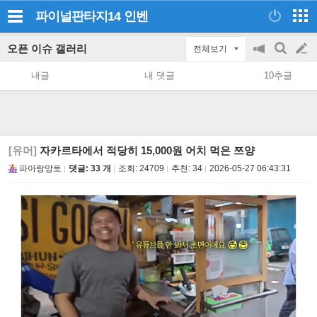
파이널판타지14
인벤
오픈 이슈 갤러리
전체보기
공
검
글
지
색
내글
내 댓글
10추글
on/off
쓰
기
[유머]
자카르타에서 적당히 15,000원 어치 먹은 쯔양
파아랑망토
댓글: 33 개
조회:
24709
추천:
34
2026-05-27 06:43:31