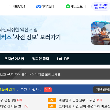
최대 90% 할인
라이브/영상
게이밍/IT
게임스토어
8월 프로모션
포지션 게시판
챔피언 공략
LoL DB
 보고 싶은 유머 글이나 이미지를 올려보세요!
오늘의 화제
주간
월간
이슈
지난 화제
 근황.jpg
[25]
대한민국 군종신부의 위엄
[41]
유머
타면 생기는 일.
[22]
고백하고 차인 딸이 불평하자 바로
유머