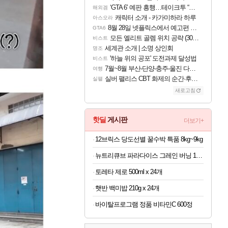
‘GTA 6’ 예판 흥행…테이크투 “내부 예상 크게 넘어”
해외겜
캐릭터 소개 - 카가미하라 하루
아스오라
8월 28일 넷플릭스에서 예고편 공개 예정
GTA6
모든 엘리트 골렘 위치 공략 (30개) - 방랑 결투가
비스트
세계관 소개 | 소명 상인회
명조
'하늘 위의 공포' 도전과제 달성법
비스트
7월~8월 부산-단양-충주-울진 다녀왔어요~
여행
실버 팰리스 CBT 화제의 순간·후기 모음
실팰
새로고침
핫딜
게시판
더보기+
12브릭스 당도선별 꿀수박 특품 8kg~9kg
뉴트리큐브 파라다이스 그레인 버닝 120정
토레타 제로 500ml x 24개
햇반 백미밥 210g x 24개
바이탈프로그램 정품 비타민C 600정