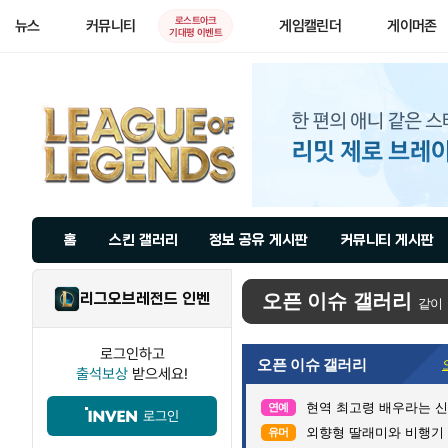
로스트아크
뉴스
커뮤니티
게임캘린더
게이머존
기대평 이벤트
홈
스킨 갤러리
정보 공유 게시판
커뮤니티 게시판
리그오브레전드 인벤
오픈 이슈 갤러리
같이
로그인하고
오픈 이슈 갤러리
출석보상
받으세요!
현역 최고령 배우라는 신구
연예
로그인
외향형 딸래미와 비행기 
유머