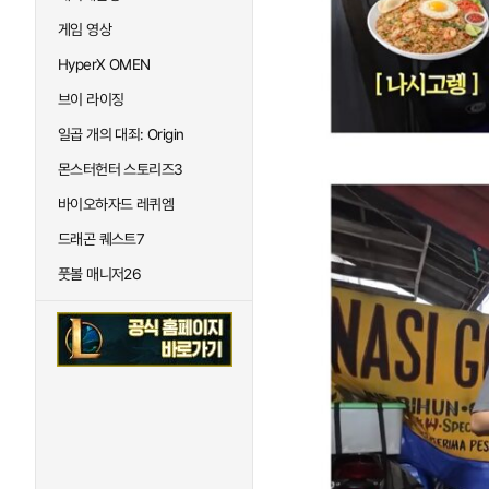
게임 영상
HyperX OMEN
브이 라이징
일곱 개의 대죄: Origin
몬스터헌터 스토리즈3
바이오하자드 레퀴엠
드래곤 퀘스트7
풋볼 매니저26