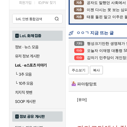
회원가입
ID/PW 찾기
공자도 말했던 사회에서
계층
이젠 다시는 못 보는 삼
계층
태풍 돌핀 말고 이주은 
계층
ㅇㅇㄱ 지금 뜨는 글
LoL 화제 집중
행성크기만한 생명체가 
기타
정보 · 뉴스 모음
오늘자 이재명 대통령 SNS.
이슈
유저 정보 게시판
갑자기 민주당이 개인정
이슈
LoL · e스포츠 이야기
주소보기
복사
└
3추 모음
└
10추 모음
파아랑망토
치지직 팟벤
[유머]
SOOP 게시판
정보 공유 게시판