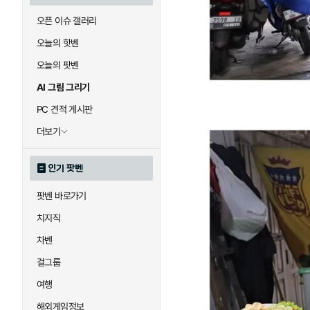
오픈 이슈 갤러리
오늘의 핫벤
오늘의 팟벤
AI 그림 그리기
PC 견적 게시판
더보기
인기 팟벤
팟벤 바로가기
치지직
차벤
걸그룹
여행
해외게임정보