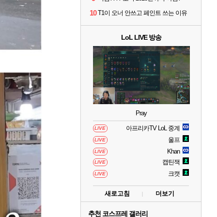
10
T1이 오너 안쓰고 페인트 쓰는 이유
LoL LIVE 방송
Pray
아프리카TV LoL 중계
LIVE
울프
LIVE
Khan
LIVE
캡틴잭
LIVE
크캣
LIVE
새로고침
더보기
추천 코스프레 갤러리