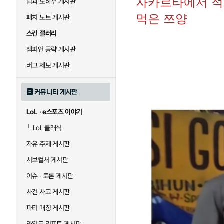
자카르타에서 적당
팁과 노하우 게시판
먹은 쯔양
패치 노트 게시판
스킨 갤러리
챔피언 공략 게시판
버그 제보 게시판
커뮤니티 게시판
LoL · e스포츠 이야기
└
LoL 클래식
자유 주제 게시판
서브컬처 게시판
이슈 · 토론 게시판
사건 사고 게시판
파티 매칭 게시판