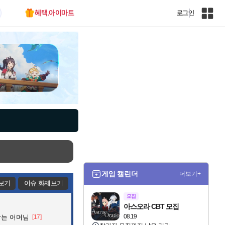
혜택.아이마트
로그인
인
벤
전
체
사
이
트
맵
게임 캘린더
더보기+
보기
이슈 화제보기
모집
아스오라 CBT 모집
08.19
잡는 어머님
[17]