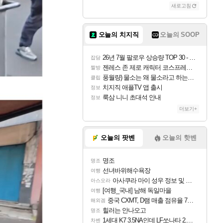
새로고침
오늘의 치지직
오늘의 SOOP
26년 7월 팔로우 상승량 TOP 30 - 월간 치지직
잡담
젠레스 존 제로 캐릭터 코스프레한 꽁주
짤방
풍월량) 물소는 왜 물소라고 하는거야? 아! 그만 ㅋㅋ
클립
치지직 애플TV 앱 출시
정보
룩삼 니니 초대석 안내
정보
더보기+
오늘의 팟벤
오늘의 핫벤
명조
명조
선녀바위해수욕장
여행
아사쿠라 마이 성우 정보 및 주요 필모
아스오라
[여행_국내] 남해 독일마을
여행
중국 CXMT, D램 매출 점유율 7%…글로벌 4위로 부상
해외겜
힐러는 안나오고
명조
1세대 K7 3.5NA인데 LF쏘나타 2.0NA 기변하면 유류비 절약이 얼마나 될까요..?
차벤