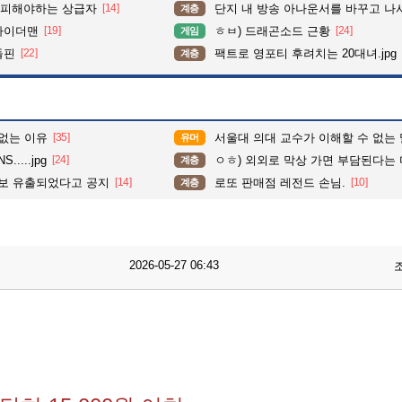
 피해야하는 상급자
[14]
단지 내 방송 아나운서를 바꾸고 나서 집중도가 확 올라갔다는 한 
계층
파이더맨
[19]
ㅎㅂ) 드래곤소드 근황
[24]
게임
돌핀
[22]
팩트로 영포티 후려치는 20대녀.jpg
계층
없는 이유
[35]
서울대 의대 교수가 이해할 수 없는 
유머
....jpg
[24]
ㅇㅎ) 외외로 막상 가면 부담된다는 
계층
보 유출되었다고 공지
[14]
로또 판매점 레전드 손님.
[10]
계층
2026-05-27 06:43