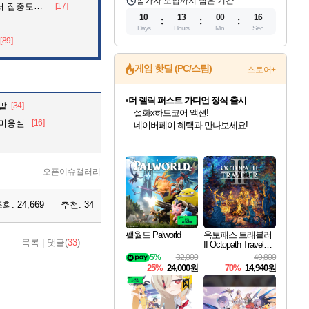
참가자 모집까지 남은 기간
아파트의 안내방송
[17]
10
13
00
14
Days
Hours
Min
Sec
[89]
게임 핫딜 (PC/스팀)
스토어+
더 렐릭 퍼스트 가디언 정식 출시
말
[34]
설화x하드코어 액션!
미용실.
[16]
네이버페이 혜택과 만나보세요!
인벤게임즈 8월 특별 할인!
드래곤소드: 어웨이크닝 입점!
문명 7 특별 할인!
마블 투혼 파이팅 소울즈 정식출시!
귀무자: 검의 길 예약 판매 중!
비스트 오브 리인카네이션 정식 출시!
커세어 코브 출시 기념 할인!
베데스다 40주년 기념 할인 중!
캡콤 프렌차이즈 할인 진행 중!
캡콤 일부 상품 상시 할인
스타워즈 은하계 레이서
로블록스 기프트 카드 공식 입점
인기 퍼블리셔 모음!
스팀으로 만나는 드래곤소드!
조선&고려 DLC 출시 예정
마블 히어로 총 출동&화려한 격투!
10% 할인과
게임프릭 신작 IP
해적'섬'을 발전시키자!
베데스다의 명작들을
몬헌, 바하 등 인기 IP를
몬헌 와일즈 & 드래곤즈 도그마2
인벤게임즈에서 10% 추가 적립
Robux를 가장 안전하고
최대 90% 할인가를 만나보세요!
네이버혜택과 함께 만나보세요!
50%할인&추가 적립까지!
네이버 포인트 혜택까지!
이니&베니 혜택까지!
네이버 혜택가와 함께 예약하세요!
할인&네이버혜택으로 만나보세요!
40주년 프로모션으로 만나보세요!
할인가에 만나보세요!
일부 에디션 상시 할인!
혜택으로 예약 판매 중
편안하게 충전하세요
오픈이슈갤러리
조회:
24,669
추천:
34
팰월드 Palworld
옥토패스 트래블러
목록
|
댓글(
33
)
II Octopath Traveler I
I
5%
32,000
49,800
25%
24,000원
70%
14,940원