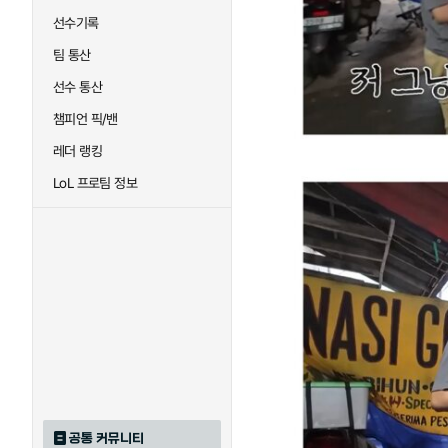
선수기록
팀 통산
선수 통산
챔피언 픽/밴
레더 랭킹
LoL 프로팀 정보
공통 커뮤니티