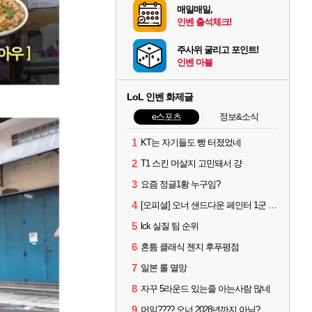
매일매일,
인벤 출석체크!
주사위 굴리고 포인트!
인벤 마블
LoL 인벤 화제글
e스포츠
정보&소식
1
KT는 자기들도 빵 터졌었네
2
T1 스킨 머살지 고민돼서 걍
3
요즘 정글1황 누구임?
4
[오피셜] 오너 샌드다운 페인터 1군 콜업 출전
5
lck 실질 팀 순위
6
혼틈 클래식 젠지 후푸평점
7
일본 롤 멸망
8
자꾸 5라운드 있는줄 아는사람 많네
9
머임???? 오너 2028년까지 아님?