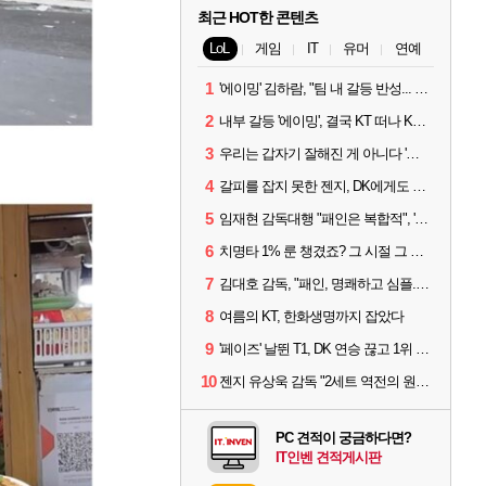
최근 HOT한 콘텐츠
LoL
게임
IT
유머
연예
1
'에이밍' 김하람, "팀 내 갈등 반성... 끝까지 뛰고 싶었다"
2
내부 갈등 '에이밍', 결국 KT 떠나 KRX로...'지우'와 트레이드
3
우리는 갑자기 잘해진 게 아니다 '씨맥' 김대호 감독의 자신감
4
갈피를 잡지 못한 젠지, DK에게도 0:2 패배
5
임재현 감독대행 "패인은 복합적", '도란' "팀에 과부하 왔다"
6
치명타 1% 룬 챙겼죠? 그 시절 그 감성 '롤 클래식' 30일 출시
7
김대호 감독, "패인, 명쾌하고 심플...다시 힘낼 수 있어"
8
여름의 KT, 한화생명까지 잡았다
9
'페이즈' 날뛴 T1, DK 연승 끊고 1위 지켜
10
젠지 유상욱 감독 "2세트 역전의 원인...너무 급했다"
PC 견적이 궁금하다면?
IT인벤 견적게시판