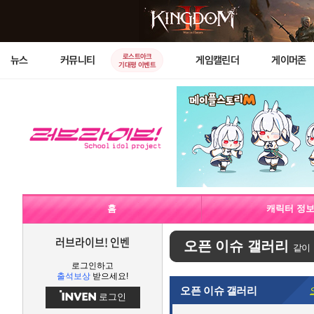
로스트아크
뉴스
커뮤니티
게임캘린더
게이머존
기대평 이벤트
홈
캐릭터 정
러브라이브! 인벤
오픈 이슈 갤러리
같이
로그인하고
출석보상
받으세요!
오픈 이슈 갤러리
로그인