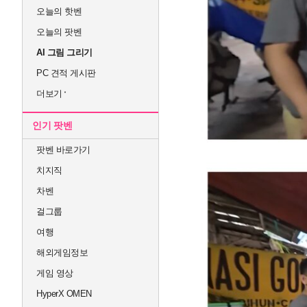
오늘의 핫벤
오늘의 팟벤
AI 그림 그리기
PC 견적 게시판
더보기
인기 팟벤
팟벤 바로가기
치지직
차벤
걸그룹
여행
해외게임정보
게임 영상
HyperX OMEN