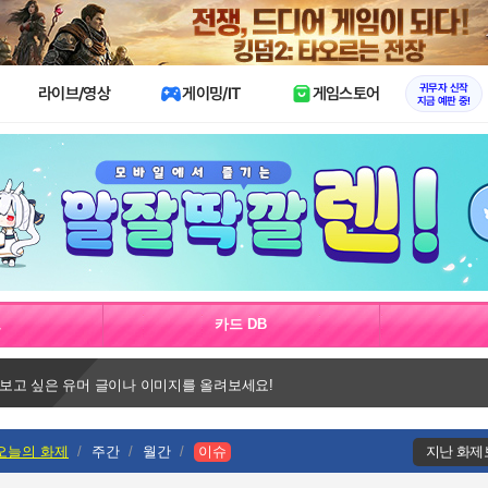
X
귀무자 신작
라이브/영상
게이밍/IT
게임스토어
지금 예판 중!
보
카드 DB
 보고 싶은 유머 글이나 이미지를 올려보세요!
오늘의 화제
주간
월간
이슈
지난 화제