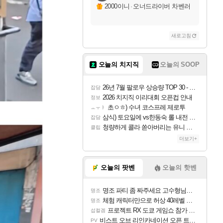
2000이니
·
오너드라이버 차벤러
새로고침
오늘의 치지직
오늘의 SOOP
26년 7월 팔로우 상승량 TOP 30 - 월간 치지직
잡담
2026 치지직 이리대회 오픈컵 안내
정보
초ㅇㅎ) 수녀 코스프레 제로투
ㅗㅜㅑ
삼식) 토요일에 vs한동숙 롤 내전 예정
잡담
청량하게 콜라 쏟아버리는 유니 ㅋㅋㅋ
클립
더보기+
오늘의 팟벤
오늘의 핫벤
명조 파티 좀 짜주세요 고수형님들…
명조
체험 캐릭터만으로 허상 40레벨 하이와티아 5분 컷!｜에이메스·린네·모니에 명함
명조
프로젝트 RX 도쿄 게임쇼 참가 결정
섭컬겜
비스트 오브 리인카네이션 오픈 트레일러
PV