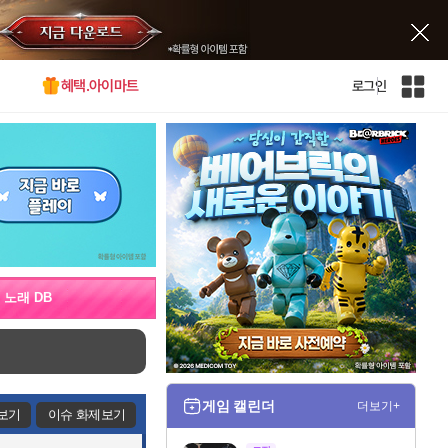
혜택.아이마트
로그인
인
벤
전
체
사
이
트
맵
노래 DB
게임 캘린더
더보기+
보기
이슈 화제보기