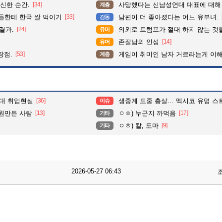
신한 순간.
[34]
사망했다는 신남성연대 대표에 대해
계층
들한테 한국 쌀 먹이기
[33]
남편이 더 좋아졌다는 어느 유부녀.
감동
결과.
[24]
의외로 트럼프가 절대 하지 않는 것
유머
존잘남의 인성
[14]
유머
장점.
[53]
게임이 취미인 남자 거르라는게 이해
계층
0대 취업현실
[36]
생중계 도중 총살… 멕시코 유명 스트리머
이슈
만원만든 사람
[13]
ㅇㅎ) 누군지 까먹음
[17]
기타
ㅇㅎ) 칼, 도마
[9]
기타
2026-05-27 06:43