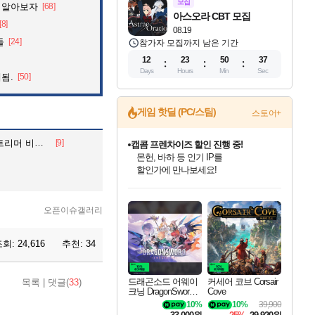
모집
 알아보자
[68]
아스오라 CBT 모집
[8]
08.19
들
[24]
참가자 모집까지 남은 기간
12
23
50
35
Days
Hours
Min
Sec
됨.
[50]
게임 핫딜 (PC/스팀)
스토어+
 비명 횡사
[9]
캡콤 프렌차이즈 할인 진행 중!
몬헌, 바하 등 인기 IP를
할인가에 만나보세요!
드래곤소드: 어웨이크닝 입점!
문명 7 특별 할인!
귀무자: 검의 길 예약 판매 중!
비스트 오브 리인카네이션 정식 출시!
커세어 코브 출시 기념 할인!
더 렐릭 퍼스트 가디언 정식 출시
베데스다 40주년 기념 할인 중!
마블 투혼 파이팅 소울즈 예약 판매 중!
캡콤 일부 상품 상시 할인
스타워즈 은하계 레이서
로블록스 기프트 카드 공식 입점
스팀으로 만나는 드래곤소드!
조선&고려 DLC 출시 예정
10% 할인과
게임프릭 신작 IP
해적'섬'을 발전시키자!
설화x하드코어 액션!
베데스다의 명작들을
마블 히어로 총 출동&화려한 격투!
몬헌 와일즈 & 드래곤즈 도그마2
인벤게임즈에서 10% 추가 적립
Robux를 가장 안전하고
네이버혜택과 함께 만나보세요!
50%할인&추가 적립까지!
이니&베니 혜택까지!
네이버 혜택가와 함께 예약하세요!
할인&네이버혜택으로 만나보세요!
네이버페이 혜택과 만나보세요!
40주년 프로모션으로 만나보세요!
네이버 포인트 혜택까지!
일부 에디션 상시 할인!
혜택으로 예약 판매 중
편안하게 충전하세요
오픈이슈갤러리
조회:
24,616
추천:
34
드래곤소드 어웨이
커세어 코브 Corsair
목록
|
댓글(
33
)
크닝 DragonSword A
Cove
wakening
10%
10%
39,900