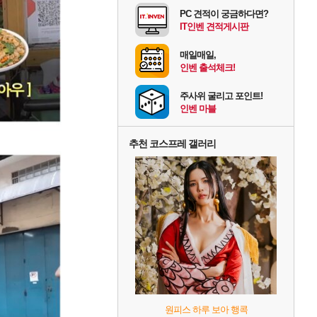
PC 견적이 궁금하다면?
IT인벤 견적게시판
매일매일,
인벤 출석체크!
주사위 굴리고 포인트!
인벤 마블
추천 코스프레 갤러리
원피스 하루 보아 행콕