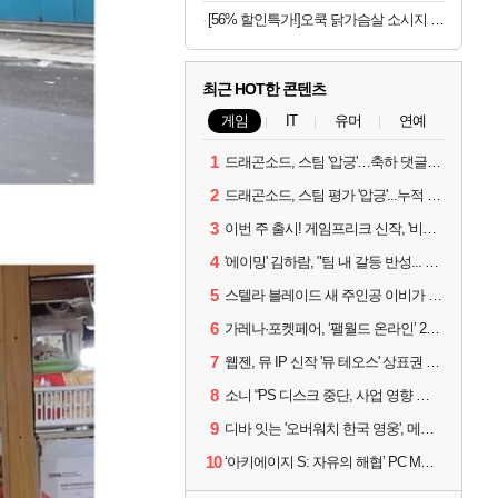
[56% 할인특가!]오쿡 닭가슴살 소시지 핫바 6종, 70g, 12개
최근 HOT한 콘텐츠
게임
IT
유머
연예
1
드래곤소드, 스팀 '압긍'…축하 댓글 달고 게임 코드 받자!
2
드래곤소드, 스팀 평가 '압긍'...누적 판매량 20만장 돌파
3
이번 주 출시! 게임프리크 신작, '비스트 오브 리인카네이션'
4
'에이밍' 김하람, "팀 내 갈등 반성... 끝까지 뛰고 싶었다"
5
스텔라 블레이드 새 주인공 이비가 부릅니다, 'Wanna be in LOVE' 뮤비 공개
6
가레나·포켓페어, ‘팰월드 온라인’ 2026년 출시 예고
7
웹젠, 뮤 IP 신작 '뮤 테오스' 상표권 출원
8
소니 “PS 디스크 중단, 사업 영향 없다”
9
디바 잇는 '오버워치 한국 영웅', 메카 파일럿 디몬 나온다
10
‘아키에이지 S: 자유의 해협’ PC MMORPG로 개발한다