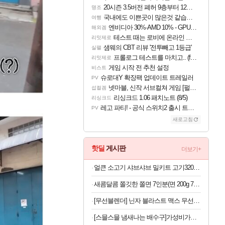
20시즌 3.5버전 폐허 9층부터 12층까지 클리어 조합 | 죽음의 노래와 바닷속 폐허 |
명조
국내에도 이쁜곳이 많은것 같습니다
여행
엔비디아 30%·AMD 10% - GPU 공급가 인상 보도
해외겜
테스트 때는 로비에 온라인 기능이 있는데
리밋제로
샘웨의 CBT 리뷰 '전투빼고 1등급'
실팰
프롤로그 테스트를 마치고.. (feat. 리아)
리밋제로
게임 시작 전 추천 설정
비스트
슈로대Y 확장팩 업데이트 트레일러
PV
넷마블, 신작 서브컬쳐 게임 [펄 인 블루] 티저 사이트 오픈
섭컬겜
리싱크드 1.06 패치노트 (8/5)
리싱크드
레고 파티! - 공식 스위치2 출시 트레일러
PV
새로고침
핫딜
게시판
더보기+
얼큰 소고기 샤브샤브 밀키트 고기320g 칼국수 포함
새콤달콤 쫄깃한 쫄면 7인분(면 200g 7봉+소스 50g 7봉)
[무선블렌더] 닌자 블라스트 맥스 무선 블렌더 BC251KR, 플래티넘실버, 1개
[스믈스믈 냄새나는 배수구]가성비가브랜드다 배수구 클리너, 2.1L, 6개