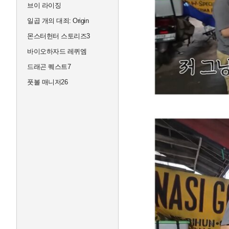
브이 라이징
일곱 개의 대죄: Origin
몬스터헌터 스토리즈3
바이오하자드 레퀴엠
드래곤 퀘스트7
풋볼 매니저26