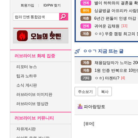
별이 하하와의 결혼을 확
연예
회원가입
ID/PW 찾기
싱글벙글 아프리카 사람
유머
6년간 편돌이 인생 마감 
계층
귀여운 김채원
[13]
연예
ㅇㅎ) 우중 캠핑 최고의 
계층
ㅇㅇㄱ 지금 뜨는 글
러브라이브 화제 집중
채용담당자가 느끼는 2
계층
리포터 뉴스
1원 인증 반복으로 10
계층
팁과 노하우
ㅇㅎ) 마젠타?
[4]
기타
소식 게시판
주소보기
복사
러브라이브 이미지판
러브라이브 영상관
파아랑망토
러브라이브 커뮤니티
[유머]
자유게시판