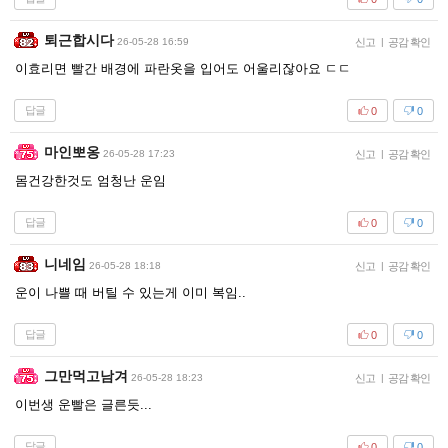
퇴근합시다
26-05-28 16:59
신고
|
공감 확인
이효리면 빨간 배경에 파란옷을 입어도 어울리잖아요 ㄷㄷ
답글
0
0
마인뽀옹
26-05-28 17:23
신고
|
공감 확인
몸건강한것도 엄청난 운임
답글
0
0
니네임
26-05-28 18:18
신고
|
공감 확인
운이 나쁠 때 버틸 수 있는게 이미 복임..
답글
0
0
그만먹고남겨
26-05-28 18:23
신고
|
공감 확인
이번생 운빨은 글른듯...
답글
0
0