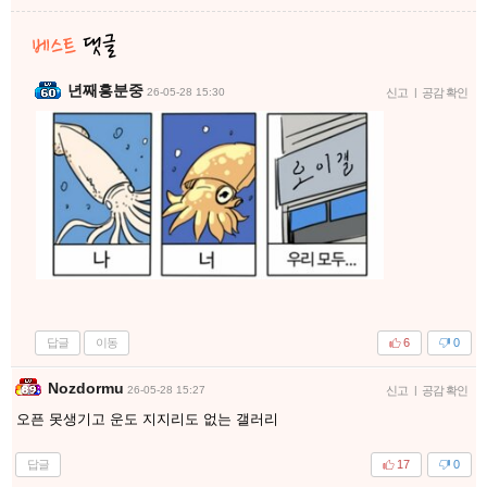
년째흥분중
26-05-28 15:30
신고
|
공감 확인
답글
이동
6
0
Nozdormu
26-05-28 15:27
신고
|
공감 확인
오픈 못생기고 운도 지지리도 없는 갤러리
답글
17
0