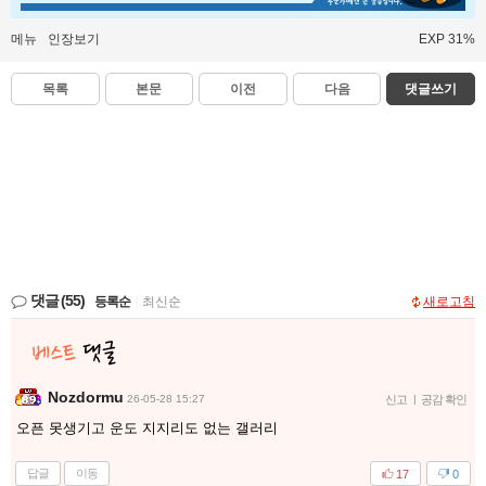
메뉴
인장보기
EXP 31%
목록
본문
이전
다음
댓글쓰기
댓글
(55)
등록순
|
최신순
새로고침
Nozdormu
26-05-28 15:27
신고
|
공감 확인
오픈 못생기고 운도 지지리도 없는 갤러리
답글
이동
17
0