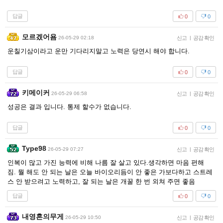
답글
0
0
모르겠어욤
26-05-29 02:18
신고
|
공감 확인
운칠기삼이라고 운만 기다리지말고 노력은 당연시 해야 합니다.
답글
0
0
키메이커
26-05-29 06:58
신고
|
공감 확인
성공은 결과 입니다. 통제 할수가 없습니다.
답글
0
0
Type98
26-05-29 07:27
신고
|
공감 확인
인복이 많고 가진 능력에 비해 나름 잘 살고 있다.생각하면 마음 편해
짐. 뭘 해도 안 되는 날은 오늘 바이오리듬이 안 좋은 가보다하고 스트레
스 안 받으려고 노력하고, 잘 되는 날은 개꿀 한 번 외쳐 주면 좋음
답글
0
0
내영혼의무게
26-05-29 10:50
신고
|
공감 확인