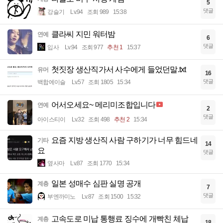
5
댓글
강슬기
Lv.94
조회 989
15:38
클라씨 지민 워터밤
연예
6
댓글
입사
Lv.94
조회 977
추천 1
15:37
첫짓장 생산직가서 사수에게 들었던말.txt
유머
16
댓글
백합에이슬
Lv.57
조회 1805
15:34
어서오세요~ 메리미조합입니다
연예
2
댓글
아이스티이
Lv.32
조회 498
추천 2
15:34
요즘 지방 생산직 사람 구하기가 너무 힘드네
기타
14
요
댓글
옆사마
Lv.87
조회 1770
15:34
일본 성매수 심판 실명 공개
계층
7
댓글
부엔까미노
Lv.87
조회 1500
15:32
고속도로 미납 통행료 징수에 개빡친 체납
계층
18