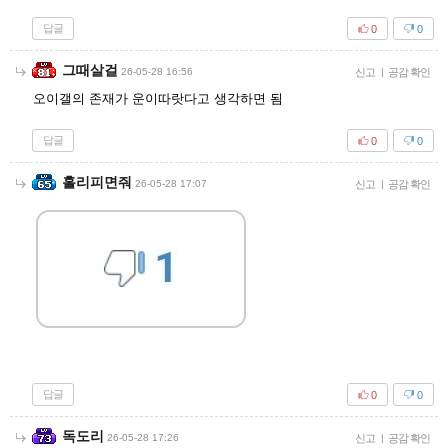
답글
0
0
그때살걸
26-05-28 16:56
신고
|
공감 확인
오이갤의 존재가 운이따랏다고 생각하면 됨
답글
0
0
홀리피면줘
26-05-28 17:07
신고
|
공감 확인
답글
0
0
독도리
26-05-28 17:26
신고
|
공감 확인