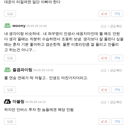
대운이 터질려면 일단 이뻐야 한다
답글
0
0
woony
26-05-28 15:49
신고
|
공감 확인
내 생각이랑 비슷하네.. 내 좌우명이 인생사 새옹지마인데 뭘 해도 안된
다 생각 들때는 차분히 수습하면서 조용히 보냄. 생각보다 잘 풀린다 싶을
때는 혼자 기분 좋아하고 겸손한척. 물론 이효리만큼 잘 풀리고 안풀리
고 하는건 아니구...
답글
0
0
즐겜파이팅
26-05-28 15:52
신고
|
공감 확인
롤 연승 연패가 딱 저렇고.. 인생도 마찬가지더라고.
답글
0
0
마블링
26-05-28 16:13
신고
|
공감 확인
하지만 인버스 투자 한 놈들에겐 해당 안됨
답글
0
0