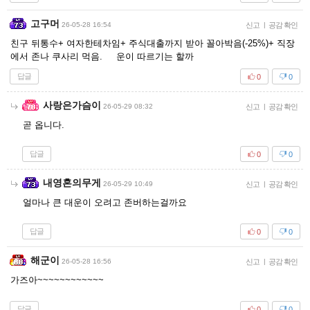
고구머
26-05-28 16:54
신고
|
공감 확인
친구 뒤통수+ 여자한테차임+ 주식대출까지 받아 꼴아박음(-25%)+ 직장
에서 존나 쿠사리 먹음. 운이 따르기는 할까
답글
0
0
사랑은가슴이
26-05-29 08:32
신고
|
공감 확인
곧 옵니다.
답글
0
0
내영혼의무게
26-05-29 10:49
신고
|
공감 확인
얼마나 큰 대운이 오려고 존버하는걸까요
답글
0
0
해군이
26-05-28 16:56
신고
|
공감 확인
가즈아~~~~~~~~~~~~
답글
0
0