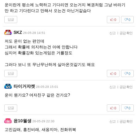
운이란게 평소에 노력하고 기다리면 오는거지 복권처럼 그냥 바라기
만 하고 기다린다고 만해서 오는건 아닌거같슴다
답글
0
0
SKZ
26-05-29 14:51
신고
|
공감 확인
저도 운이 없는 편인데
그래서 확률에 의지하는건 아예 안합니다
심지어 확률강화 있는게임은 거를정도
그러다 보니 또 무난무난하게 살아온것같기도 해요
답글
0
0
타이거쟈켓
26-05-29 15:01
신고
|
공감 확인
운이 뭔가요? 여자친구 같은 건가요?
답글
0
0
윤10월생
26-05-29 22:30
신고
|
공감 확인
고진감래, 흥진비래, 새옹지마, 전화위복