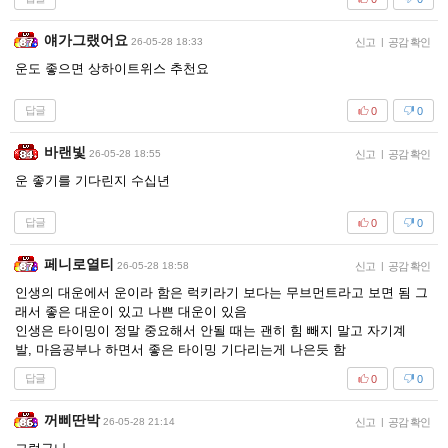
얘가그랬어요
26-05-28 18:33
신고
|
공감 확인
운도 좋으면 상하이트위스 추천요
답글
0
0
바랜빛
26-05-28 18:55
신고
|
공감 확인
운 좋기를 기다린지 수십년
답글
0
0
페니로열티
26-05-28 18:58
신고
|
공감 확인
인생의 대운에서 운이라 함은 럭키라기 보다는 무브먼트라고 보면 됨 그
래서 좋은 대운이 있고 나쁜 대운이 있음
인생은 타이밍이 정말 중요해서 안될 때는 괜히 힘 빼지 말고 자기계
발, 마음공부나 하면서 좋은 타이밍 기다리는게 나은듯 함
답글
0
0
꺼삐딴박
26-05-28 21:14
신고
|
공감 확인