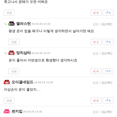
죽고나서 운때가 오면 어쩌죠
답글
0
0
엘라스틴
26-05-28 15:30
신고
|
공감 확인
평생 운이 없을 때구나 이렇게 생각하면서 살아가면 돼요
답글
1
0
망치삼타
26-05-28 15:47
신고
|
공감 확인
운이 좋아서 이번생으로 환생했다 생각하시죠
답글
0
0
오이갤네임드
26-05-28 15:29
신고
|
공감 확인
이상순이 운이 좋았지....
답글
0
0
썬키킵
26-05-28 15:39
신고
|
공감 확인