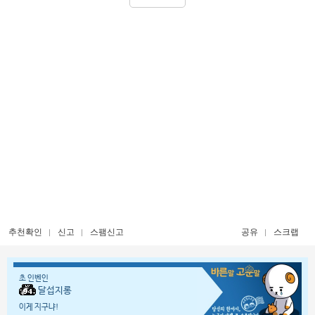
추천확인
신고
스팸신고
공유
스크랩
초 인벤인
달섭지롱
이게 지구냐!