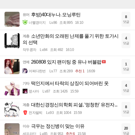
후방)40대누나. 모닝루틴
유머
8
댓글
너빨갱이지
Lv.86
조회 895
16:10
소년만화의 오래된 난제를 풀기 위한 토가시
계층
4
의 선택
댓글
작두콩차
Lv.84
조회 492
16:10
260808 있지 팬미팅 중 유나 버블팝
연예
1
댓글
어쩌다한번
Lv.77
조회 289
추천 1
16:09
떡인지에서 타락의 상징이 되어버린 옷
기타
4
댓글
옆사마
Lv.87
조회 1426
15:59
대한신경정신의학회 피셜, '멍청한' 유전자...
계층
8
댓글
전자팔찌
Lv.93
조회 1004
15:59
극우는 정신병이 맞는 이유
이슈
20
댓글
세프라딘
Lv.85
조회 953
추천 6
15:58