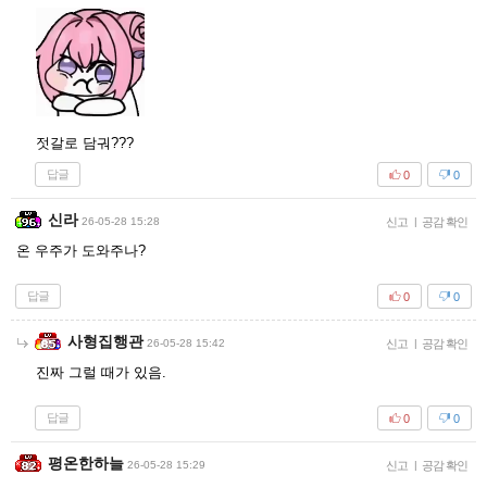
젓갈로 담궈???
답글
0
0
신라
26-05-28 15:28
신고
|
공감 확인
온 우주가 도와주나?
답글
0
0
사형집행관
26-05-28 15:42
신고
|
공감 확인
진짜 그럴 때가 있음.
답글
0
0
평온한하늘
26-05-28 15:29
신고
|
공감 확인