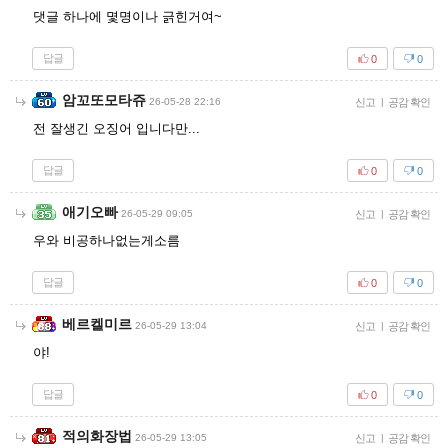
댓글 하나에 몇명이나 긁힌거여~
답글
0
0
암꼬또모타쥬
26-05-28 22:16
신고
|
공감 확인
전 잘생긴 오징어 입니다만...
답글
0
0
애기오빠
26-05-29 09:05
신고
|
공감 확인
우와 비공하나없는게소름
답글
0
0
베르켈미르
26-05-29 13:04
신고
|
공감 확인
야!
답글
0
0
적의화장법
26-05-29 13:05
신고
|
공감 확인