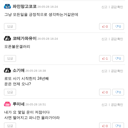
파인망고코코
26-05-28 16:24
신고
|
공감 확인
그냥 모든일을 긍정적으로 생각하는거같은데
답글
0
0
코테가와유이
26-05-28 16:24
신고
|
공감 확인
오픈불운갤러리
답글
1
0
소기애
26-05-28 16:38
신고
|
공감 확인
로또 사기 시작한지 24년째
운은 언제 오냐?
답글
0
0
루미네
26-05-28 16:51
신고
|
공감 확인
내가 요 몇일 운이 저점이다
사면 떨어지고 파니깐 올라가더라
답글
0
0