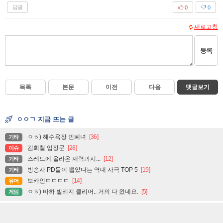
답글
0
0
새로고침
등록
목록
본문
이전
다음
댓글보기
ㅇㅇㄱ 지금 뜨는 글
ㅇㅎ) 해수욕장 민폐녀
[36]
기타
김희철 입장문
[28]
이슈
스레드에 올라온 재력과시...
[12]
기타
방송사 PD들이 뽑았다는 역대 사극 TOP 5
[19]
기타
보카인ㄷㄷㄷㄷ
[14]
유머
ㅇㅎ) 바하 빌리지 클리어.. 거의 다 왔네요.
[5]
게임