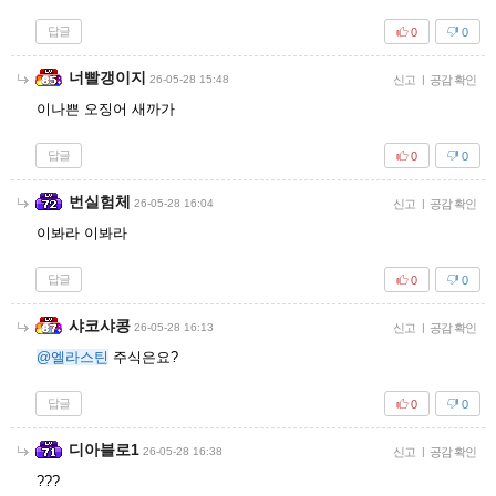
답글
0
0
너빨갱이지
26-05-28 15:48
신고
|
공감 확인
이나쁜 오징어 새까가
답글
0
0
번실험체
26-05-28 16:04
신고
|
공감 확인
이봐라 이봐라
답글
0
0
샤코샤콩
26-05-28 16:13
신고
|
공감 확인
@엘라스틴
주식은요?
답글
0
0
디아블로1
26-05-28 16:38
신고
|
공감 확인
???