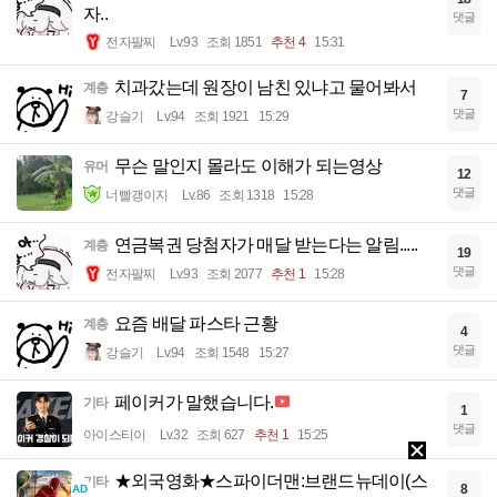
자..
댓글
전자팔찌
Lv.93
조회 1851
추천 4
15:31
치과갔는데 원장이 남친 있냐고 물어봐서
계층
7
댓글
강슬기
Lv.94
조회 1921
15:29
무슨 말인지 몰라도 이해가 되는영상
유머
12
댓글
너빨갱이지
Lv.86
조회 1318
15:28
연금복권 당첨자가 매달 받는다는 알림.....
계층
19
댓글
전자팔찌
Lv.93
조회 2077
추천 1
15:28
요즘 배달 파스타 근황
계층
4
댓글
강슬기
Lv.94
조회 1548
15:27
페이커가 말했습니다.
기타
1
댓글
아이스티이
Lv.32
조회 627
추천 1
15:25
★외국영화★스파이더맨:브랜드뉴데이(스
기타
8
AD