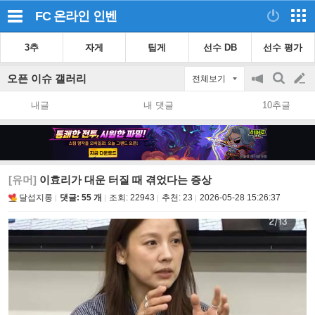
FC 온라인
인벤
3추
자게
팁게
선수 DB
선수 평가
오픈 이슈 갤러리
전체보기
공
검
글
지
색
내글
내 댓글
10추글
on/off
쓰
기
[유머]
이효리가 대운 터질 때 겪었다는 증상
달섭지롱
댓글: 55 개
조회:
22943
추천:
23
2026-05-28 15:26:37