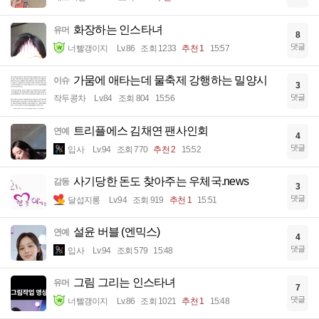
화장하는 인스타녀
유머
8
댓글
너빨갱이지
Lv.86
조회 1233
추천 1
15:57
가뭄에 애타는데 물축제 강행하는 밀양시
이슈
3
댓글
작두콩차
Lv.84
조회 804
15:56
트리플에스 김채연 팬사인회
연예
4
댓글
입사
Lv.94
조회 770
추천 2
15:52
사기당한 돈도 찾아주는 우체국.news
감동
3
댓글
달섭지롱
Lv.94
조회 919
추천 1
15:51
설윤 버블 (엔믹스)
연예
4
댓글
입사
Lv.94
조회 579
15:48
그림 그리는 인스타녀
유머
7
댓글
너빨갱이지
Lv.86
조회 1021
추천 1
15:48