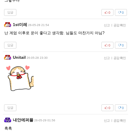
그렇구나
답글
0
0
1st미레
26-05-28 21:54
신고
|
공감 확인
난 계엄 이후로 운이 좋다고 생각함. 님들도 마찬가지 아님?
답글
0
0
Unitail
26-05-28 23:30
신고
|
공감 확인
답글
0
0
내안에퍼플
26-05-29 01:56
신고
|
공감 확인
흑흑