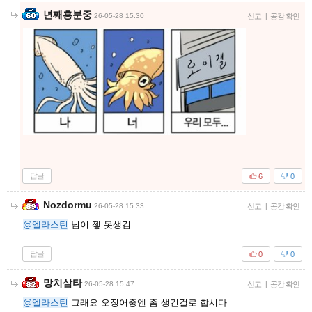
년째흥분중
26-05-28 15:30
신고
|
공감 확인
답글
6
0
Nozdormu
26-05-28 15:33
신고
|
공감 확인
@엘라스틴
님이 젷 못생김
답글
0
0
망치삼타
26-05-28 15:47
신고
|
공감 확인
@엘라스틴
그래요 오징어중엔 좀 생긴걸로 합시다