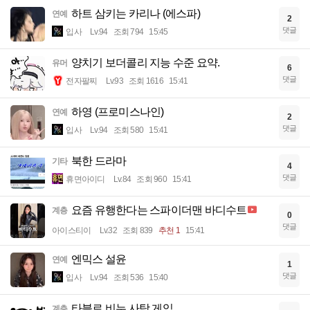
하트 삼키는 카리나 (에스파)
연예
2
댓글
입사
Lv.94
조회 794
15:45
양치기 보더콜리 지능 수준 요약.
유머
6
댓글
전자팔찌
Lv.93
조회 1616
15:41
하영 (프로미스나인)
연예
2
댓글
입사
Lv.94
조회 580
15:41
북한 드라마
기타
4
댓글
휴면아이디
Lv.84
조회 960
15:41
요즘 유행한다는 스파이더맨 바디수트
계층
0
댓글
아이스티이
Lv.32
조회 839
추천 1
15:41
엔믹스 설윤
연예
1
댓글
입사
Lv.94
조회 536
15:40
타블로 비누 사탕 게임
계층