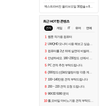
엑스트라버진 올리브오일 30캡슐 x 8박스
최근 HOT한 콘텐츠
견적
게임
IT
유머
연예
1
웹툰 작가용 컴퓨터
2
UWQHD 모니터 사용 해보고 싶습니다 추천부탁드려요
3
컴퓨터를 2년 뒤에 살껀데 비쌀려나요...?
4
안녕하세요. 180~230정도 선에서 잡고싶습니다.
5
PC 견적 추천 부탁드립니다.
6
(300정도선)3d모델링이랑 각종 게임을 하는데 견적부탁드립니다!300정도선
7
100~140만원 견적 부탁드립니다
8
200 ~ 220 견적 요청 드립니다.
9
98X3D 5080 문의
10
롤,모바일 마비노기용 견적 부탁드립니다(예산150으로 수정)