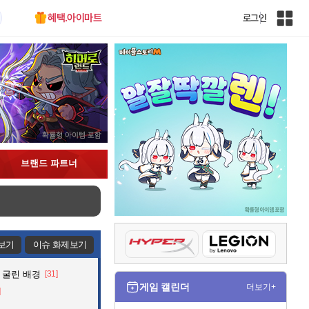
혜택.아이마트
로그인
인
벤
전
체
사
이
트
맵
브랜드 파트너
보기
이슈 화제보기
 굴린 배경
[31]
게임 캘린더
더보기+
]