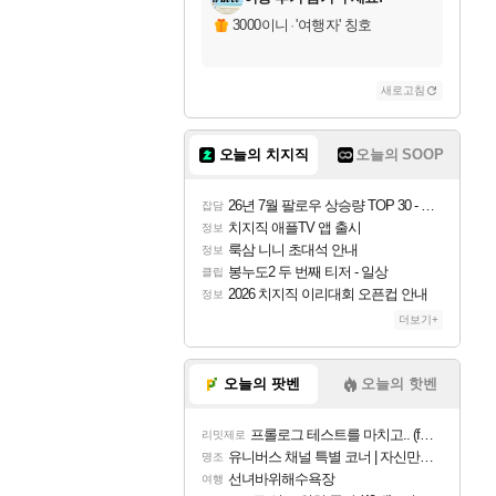
3000이니
·
'여행자' 칭호
새로고침
오늘의 치지직
오늘의 SOOP
26년 7월 팔로우 상승량 TOP 30 - 월간 치지직
잡담
치지직 애플TV 앱 출시
정보
룩삼 니니 초대석 안내
정보
봉누도2 두 번째 티저 - 일상
클립
2026 치지직 이리대회 오픈컵 안내
정보
더보기+
오늘의 팟벤
오늘의 핫벤
프롤로그 테스트를 마치고.. (feat. 리아)
리밋제로
유니버스 채널 특별 코너 | 자신만의 스타일
명조
선녀바위해수욕장
여행