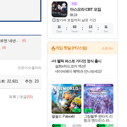
모집
아스오라 CBT 모집
08.19
참가자 모집까지 남은 기간
11
03
13
10
Days
Hours
Min
Sec
년부터 상용화'
[4]
로
[4]
게임 핫딜 (PC/스팀)
스토어+
더 렐릭 퍼스트 가디언 정식 출시
설화x하드코어 액션!
오픈이슈갤러리
네이버페이 혜택과 만나보세요!
인벤게임즈 8월 특별 할인!
드래곤소드: 어웨이크닝 입점!
문명 7 특별 할인!
마블 투혼 파이팅 소울즈 정식출시!
귀무자: 검의 길 예약 판매 중!
비스트 오브 리인카네이션 정식 출시!
커세어 코브 출시 기념 할인!
베데스다 40주년 기념 할인 중!
캡콤 프렌차이즈 할인 진행 중!
캡콤 일부 상품 상시 할인
스타워즈 은하계 레이서
로블록스 기프트 카드 공식 입점
조회:
22,921
추천:
23
인기 퍼블리셔 모음!
스팀으로 만나는 드래곤소드!
조선&고려 DLC 출시 예정
마블 히어로 총 출동&화려한 격투!
10% 할인과
게임프릭 신작 IP
해적'섬'을 발전시키자!
베데스다의 명작들을
몬헌, 바하 등 인기 IP를
몬헌 와일즈 & 드래곤즈 도그마2
인벤게임즈에서 10% 추가 적립
Robux를 가장 안전하고
최대 90% 할인가를 만나보세요!
네이버혜택과 함께 만나보세요!
50%할인&추가 적립까지!
네이버 포인트 혜택까지!
이니&베니 혜택까지!
네이버 혜택가와 함께 예약하세요!
할인&네이버혜택으로 만나보세요!
40주년 프로모션으로 만나보세요!
할인가에 만나보세요!
일부 에디션 상시 할인!
혜택으로 예약 판매 중
편안하게 충전하세요
목록
|
댓글(
55
)
팰월드 Palworld
그랑블루 판타지 리
링크 엔드리스 라그
나로크 업그레이드
5%
32,000
5,000