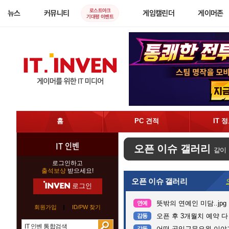
로스트아크
뉴스
커뮤니티
게임캘린더
게이머존
기대평 이벤트
홈
PC 견적
IT 
IT 인벤
오픈 이슈 갤러리
같이
로그인하고
출석보상
받으세요!
오픈 이슈 갤러리
로그인
뜻밖의 연예인 미담..jpg
연예
회원가입
ID/PW 찾기
오픈 후 3개월치 예약 
감동
어떤 공익근무요원 이야
감동