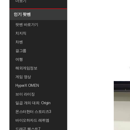
더보기
인기 팟벤
팟벤 바로가기
치지직
차벤
걸그룹
여행
해외게임정보
게임 영상
HyperX OMEN
브이 라이징
일곱 개의 대죄: Origin
몬스터헌터 스토리즈3
바이오하자드 레퀴엠
드래곤 퀘스트7