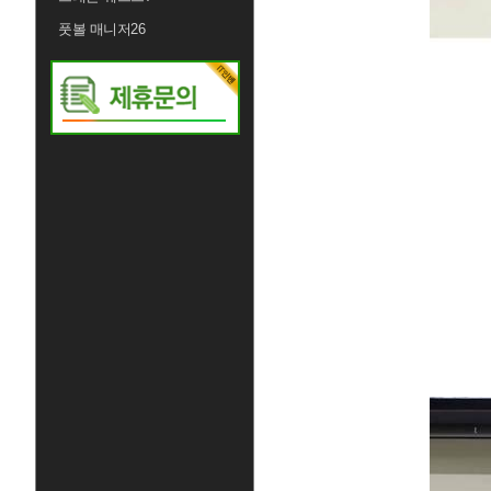
풋볼 매니저26