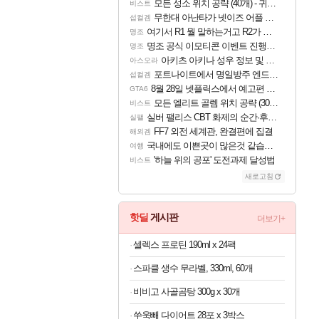
모든 성소 위치 공략 (40개) - 귀환한 영혼 도전과제
비스트
무한대 아난타가 넷이즈 어플 달력에 일정 등록
섭컬겜
여기서 R1 뭘 말하는거고 R2가 뭘말하는걸까요?
명조
명조 공식 이모티콘 이벤트 진행해봤습니다! 참여부터 추첨까지????
명조
아키츠 아키나 성우 정보 및 주요 필모
아스오라
포트나이트에서 명일방주 엔드필드 [펠리카] 판매 예정
섭컬겜
8월 28일 넷플릭스에서 예고편 공개 예정
GTA6
모든 엘리트 골렘 위치 공략 (30개) - 방랑 결투가
비스트
실버 팰리스 CBT 화제의 순간·후기 모음
실팰
FF7 외전 세계관, 완결편에 집결
해외겜
국내에도 이쁜곳이 많은것 같습니다
여행
'하늘 위의 공포' 도전과제 달성법
비스트
새로고침
핫딜
게시판
더보기+
셀렉스 프로틴 190ml x 24팩
스파클 생수 무라벨, 330ml, 60개
비비고 사골곰탕 300g x 30개
쑤욱빼 다이어트 28포 x 3박스