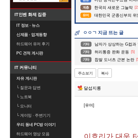
한국의 새로운 그늘막
[2
계층
IT인벤 화제 집중
대한민국 군종신부의 위
유머
IT 정보 · 뉴스
ㅇㅇㄱ 지금 뜨는 글
신제품 · 업계동향
하드웨어 유저 후기
남자가 상상하는 G컵과 
기타
허리통증 완화 운동
[5]
기타
PC 견적 게시판
찹쌀 도너츠 근본 논란
[
기타
IT 커뮤니티
주소보기
복사
자유 게시판
└
질문과 답변
달섭지롱
└
노트북
[유머]
└
모니터
└
게이밍 · 주변기기
우리 동네 PC방 이야기
하드웨어 영상 모음
이효리가 대운 