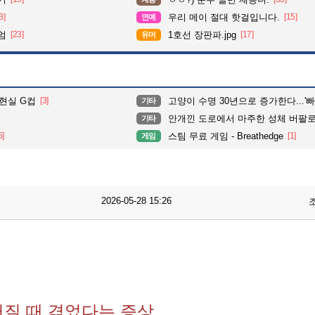
3]
우리 메이 절대 핫걸입니다.
[15]
연예
엄
[23]
1호선 장판파.jpg
[17]
유머
현실 G컵
[3]
고양이 수명 30년으로 증가한다...'빠르면 내
기타
안개낀 도로에서 마주한 성체 버팔
기타
5]
스팀 무료 게임 - Breathedge
[1]
게임
2026-05-28 15:26
터질 때 겪었다는 증상