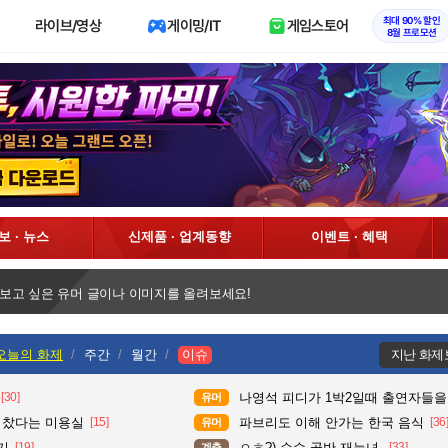
최대 90% 할인
라이브/영상
게이밍/IT
게임스토어
8월 프로모션
정보 · 뉴스
신제품 · 업계동향
이벤트 · 혜택
 보고 싶은 유머 글이나 이미지를 올려보세요!
오늘의 화제
주간
월간
이슈
지난 화제
[30]
나영석 피디가 1박2일때 출연자들을
유머
다 찼다는 미용실
[15]
파브리도 이해 안가는 한국 음식
[36
유머
기
[19]
ㅇㅎ?) 순수 골반 재능녀.
[33]
계층