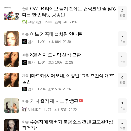
QWER 라이브 듣기 전에는 립싱크인 줄 알았
연예
2
다는 한 인터넷 방송인
댓글
큐땁이알
Lv.88
조회 578
21:32
어느 계곡에 설치된 안내문
이슈
2
댓글
입사
Lv.94
조회 884
21:30
8월 혜자 도시락 신상 근황
계층
9
댓글
입사
Lv.94
조회 1097
21:28
[마르카] 시메오네, 이강인 '그리즈만식 개조'
계층
0
돌입
댓글
입사
Lv.94
조회 574
21:26
거니 쥴리 제니 ㅡ 깜빵편
이슈
1
댓글
MINUKE
Lv.77
조회 537
21:22
수용자에 햄버거,불닭소스 건넨 교도관 1심
이슈
5
징역7년
댓글