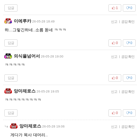
답글
1
0
이에루카
26-05-28 18:49
신고
|
공감 확인
하...그렇긴하네..소름 돋네 ㅋㅋㅋ
답글
0
0
의식을넘어서
26-05-28 19:00
신고
|
공감 확인
ㅋㅋㅋㅋㅋ
답글
0
0
앙마제로스
26-05-28 19:05
신고
|
공감 확인
ㅋㅋㅋㅋㅋㅋㅋㅋㅋ
답글
0
0
앙마제로스
26-05-28 19:06
신고
|
공감 확인
게다가 목사 대머리..