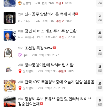
댓글
빛로제
Lv.88
조회 3390
추천 1
20:36
신라공주 암살하러 온 백제 자객
연예
3
댓글
아이스티이
Lv.32
조회 1307
추천 2
20:32
청년 폐 버스 개조 주거 주장 근황
이슈
26
댓글
나의그대들과
Lv.72
조회 2462
추천 2
20:28
조선징 특징 www
유머
1
댓글
Jple
Lv.90
조회 1099
20:27
장수풍뎅이한테 박혀버린 사람.
계층
18
댓글
전자팔찌
Lv.93
조회 2893
추천 3
20:22
전국 40도 폭염경보중에 오늘자 밀양 얼음골.
계층
25
댓글
전자팔찌
Lv.93
조회 3873
20:19
정청래 후보 유튜브 출연 및 인터뷰 라이브-
이슈
5
김승현의논제
댓글