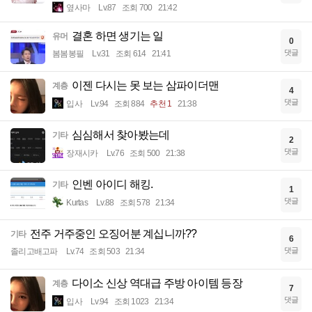
옆사마
Lv.87
조회 700
21:42
결혼 하면 생기는 일
유머
0
댓글
봄봄봉필
Lv.31
조회 614
21:41
이젠 다시는 못 보는 삼파이더맨
계층
4
댓글
입사
Lv.94
조회 884
추천 1
21:38
심심해서 찾아봤는데
기타
2
댓글
장재시카
Lv.76
조회 500
21:38
인벤 아이디 해킹.
기타
1
댓글
Kurtas
Lv.88
조회 578
21:34
전주 거주중인 오징어분 계십니까??
기타
6
댓글
졸리고배고파
Lv.74
조회 503
21:34
다이소 신상 역대급 주방 아이템 등장
계층
7
댓글
입사
Lv.94
조회 1023
21:34