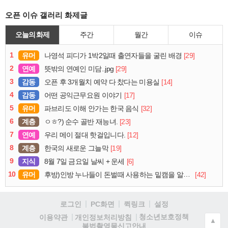
오픈 이슈 갤러리 화제글
오늘의 화제
주간
월간
이슈
1
유머
[29]
나영석 피디가 1박2일때 출연자들을 굴린 배경
2
연예
[29]
뜻밖의 연예인 미담..jpg
3
감동
[14]
오픈 후 3개월치 예약 다 찼다는 미용실
4
감동
[17]
어떤 공익근무요원 이야기
5
유머
[32]
파브리도 이해 안가는 한국 음식
6
계층
[23]
ㅇㅎ?) 순수 골반 재능녀.
7
연예
[12]
우리 메이 절대 핫걸입니다.
8
계층
[19]
한국의 새로운 그늘막
9
지식
[6]
8월 7일 금요일 날씨 + 운세
10
유머
[42]
후방)인방 누나들이 돈벌때 사용하는 밑캠을 알아보자
로그인
PC화면
퀵링크
설정
청소년보호정책
이용약관
개인정보처리방침
▲
불법촬영물신고안내