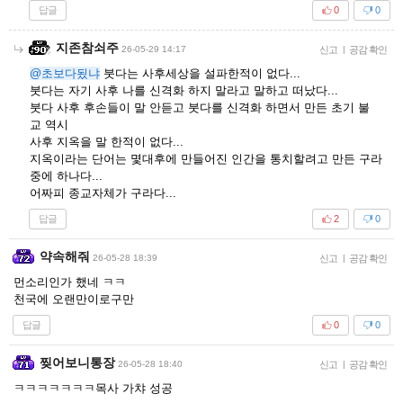
답글
0
0
지존참쇠주
26-05-29 14:17
신고
|
공감 확인
@초보다됬냐
붓다는 사후세상을 설파한적이 없다...
붓다는 자기 사후 나를 신격화 하지 말라고 말하고 떠났다...
붓다 사후 후손들이 말 안듣고 붓다를 신격화 하면서 만든 초기 불
교 역시
사후 지옥을 말 한적이 없다...
지옥이라는 단어는 몇대후에 만들어진 인간을 통치할려고 만든 구라
중에 하나다...
어짜피 종교자체가 구라다...
답글
2
0
약속해줘
26-05-28 18:39
신고
|
공감 확인
먼소리인가 했네 ㅋㅋ
천국에 오랜만이로구만
답글
0
0
찢어보니통장
26-05-28 18:40
신고
|
공감 확인
ㅋㅋㅋㅋㅋㅋㅋ목사 가챠 성공