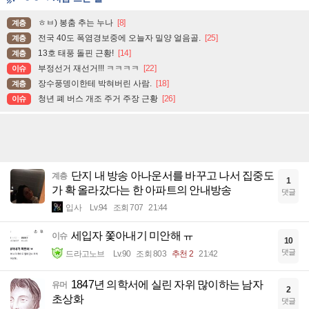
ㅎㅂ) 봉춤 추는 누나
[8]
계층
전국 40도 폭염경보중에 오늘자 밀양 얼음골.
[25]
계층
13호 태풍 돌핀 근황!
[14]
계층
부정선거 재선거!!! ㅋㅋㅋㅋ
[22]
이슈
장수풍뎅이한테 박혀버린 사람.
[18]
계층
청년 폐 버스 개조 주거 주장 근황
[26]
이슈
단지 내 방송 아나운서를 바꾸고 나서 집중도
계층
1
가 확 올라갔다는 한 아파트의 안내방송
댓글
입사
Lv.94
조회 707
21:44
세입자 쫓아내기 미안해 ㅠ
이슈
10
댓글
드라고노브
Lv.90
조회 803
추천 2
21:42
1847년 의학서에 실린 자위 많이하는 남자
유머
2
초상화
댓글