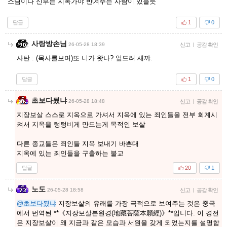
스님이나 신부는 지옥가야 반겨주는 사람이 있을듯
답글
1
0
사랑방손님
26-05-28 18:39
신고
|
공감 확인
사탄 : (목사를보며)또 니가 왓나? 엎드려 새꺄.
답글
1
0
초보다됬냐
26-05-28 18:48
신고
|
공감 확인
지장보살 스스로 지옥으로 가셔서 지옥에 있는 죄인들을 전부 회계시
켜서 지옥을 텅텅비게 만드는게 목적인 보살
다른 종교들은 죄인들 지옥 보내기 바쁜대
지옥에 있는 죄인들을 구출하는 불교
답글
20
1
노도
26-05-28 18:58
신고
|
공감 확인
@초보다됬냐
지장보살의 유래를 가장 극적으로 보여주는 것은 중국
에서 번역된 **《지장보살본원경(地藏菩薩本願經)》**입니다. 이 경전
은 지장보살이 왜 지금과 같은 모습과 서원을 갖게 되었는지를 설명합