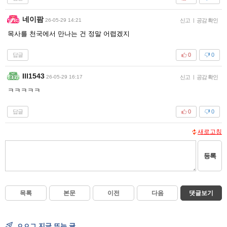
네이팜
26-05-29 14:21
신고
|
공감 확인
목사를 천국에서 만나는 건 정말 어렵겠지
답글
0
0
Ill1543
26-05-29 16:17
신고
|
공감 확인
ㅋㅋㅋㅋㅋ
답글
0
0
새로고침
등록
목록
본문
이전
다음
댓글보기
ㅇㅇㄱ 지금 뜨는 글