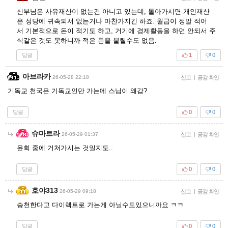
신부님은 사유재산이 없는건 아니고 있는데, 돌아가시면 개인재산
은 성당에 귀속되서 없는거나 마찬가지긴 하죠. 월급이 정말 적어
서 기본적으로 돈이 적기도 하고, 거기에 경제활동을 하면 안되서 주
식같은 것도 못하니까 적은 돈을 불릴수도 없음.
답글
1
0
아브라카
26-05-28 22:18
신고
|
공감 확인
기독교 천국은 기독교인만 가는데 스님이 왜감?
답글
0
0
슈마트라
26-05-29 01:37
신고
|
공감 확인
윤회 중에 거쳐가시는 것일지도..
답글
0
0
호야313
26-05-29 09:18
신고
|
공감 확인
승천한다고 다이렉트로 가는게 아닐수도있으니까요 ㅋㅋ
답글
0
0