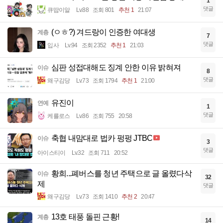
1
댓글
큐땁이알
Lv.88
조회 801
추천 1
21:07
(ㅇㅎ?) 겨드랑이 인증한 여대생
계층
7
댓글
입사
Lv.94
조회 2352
추천 1
21:03
심판 성접대해도 징계 안한 이유 밝혀져
이슈
8
댓글
왜구김당
Lv.73
조회 1794
추천 1
21:00
유진이
연예
1
댓글
케를로스
Lv.86
조회 755
20:58
축협 내맘대로 법카 펑펑 JTBC
이슈
3
댓글
아이스티이
Lv.32
조회 711
20:52
황희...폐버스를 청년 주택으로 글 올렸다삭
이슈
32
제
댓글
왜구김당
Lv.73
조회 1410
추천 2
20:47
13호 태풍 돌핀 근황!
계층
14