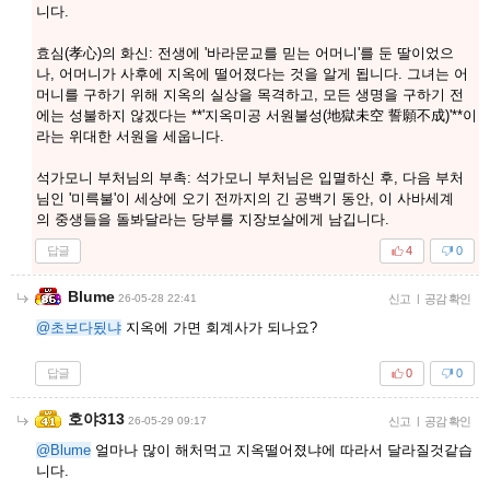
니다.
​효심(孝心)의 화신: 전생에 '바라문교를 믿는 어머니'를 둔 딸이었으
나, 어머니가 사후에 지옥에 떨어졌다는 것을 알게 됩니다. 그녀는 어
머니를 구하기 위해 지옥의 실상을 목격하고, 모든 생명을 구하기 전
에는 성불하지 않겠다는 **'지옥미공 서원불성(地獄未空 誓願不成)'**이
라는 위대한 서원을 세웁니다.
​석가모니 부처님의 부촉: 석가모니 부처님은 입멸하신 후, 다음 부처
님인 '미륵불'이 세상에 오기 전까지의 긴 공백기 동안, 이 사바세계
의 중생들을 돌봐달라는 당부를 지장보살에게 남깁니다.
답글
4
0
Blume
26-05-28 22:41
신고
|
공감 확인
@초보다됬냐
지옥에 가면 회계사가 되나요?
답글
0
0
호야313
26-05-29 09:17
신고
|
공감 확인
@Blume
얼마나 많이 해처먹고 지옥떨어졌냐에 따라서 달라질것같습
니다.