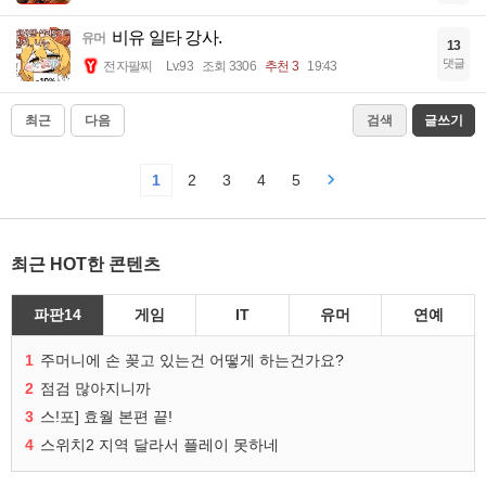
비유 일타 강사.
유머
13
댓글
전자팔찌
Lv.93
조회 3306
추천 3
19:43
최근
다음
검색
글쓰기
1
2
3
4
5
최근 HOT한 콘텐츠
파판14
게임
IT
유머
연예
1
주머니에 손 꽂고 있는건 어떻게 하는건가요?
2
점검 많아지니까
3
스!포] 효월 본편 끝!
4
스위치2 지역 달라서 플레이 못하네