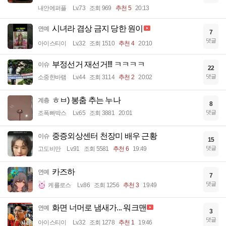
내안에퍼플
Lv.73
조회 969
추천 5
20:13
시녀라 겸상 금지 당한 원이
연예
7
댓글
아이스티이
Lv.32
조회 1510
추천 4
20:10
부정선거 재선거!!! ㅋㅋㅋㅋ
이슈
22
댓글
소중한바램
Lv.44
조회 3114
추천 2
20:02
ㅎㅂ) 봉춤 추는 누나
계층
8
댓글
조폭빠박스
Lv.65
조회 3881
20:01
중증외상센터 천장미 배우 근황
이슈
15
댓글
고도비만
Lv.91
조회 5581
추천 6
19:49
카즈하
연예
7
댓글
케를로스
Lv.86
조회 1256
추천 3
19:49
화면 너머로 냄새가... 워크맨
연예
3
댓글
아이스티이
Lv.32
조회 1278
추천 1
19:46