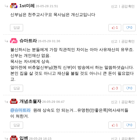
1st미레
26-05-28 21:51
신고
|
공감 확인
신부님은 천주교시구요 목사님은 개신교입니다
답글
1
0
슈마트라
26-05-29 01:36
신고
|
공감 확인
불신하시는 분들에게 가장 직관적인 차이는 아마 사유재산의 유무죠.
신부는 개인재산 없음.
목사는 자녀에게 상속.
얼마전에 버츄얼신부님(현직 신부)이 방송에서 하는 말씀하셧습니다.
본인 집을 살 것도 아니고 재산을 불릴 것도 아니니 큰 돈이 필요없다
고.
답글
3
0
개념초월자
26-05-29 06:47
신고
|
공감 확인
@슈마트라
원래 상속도 안 되는거...유명한(안좋은쪽)먹사새끼들
이 쳐한거.
답글
1
0
입벤
26-05-29 16:15
신고
|
공감 확인