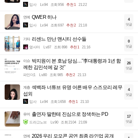
입사
Lv.94
조회 956
추천 1
21:22
QWER 히나
연예
4
댓글
입사
Lv.94
조회 697
추천 2
21:18
리센느 만난 맨시티 선수들
기타
0
댓글
옆사마
Lv.87
조회 898
추천 1
21:16
박지원이 본 호남 당심…"李대통령과 1년 함
이슈
26
께한 김민석에 갈 것"
댓글
파인더1
Lv.80
조회 985
추천 2
21:13
섹백좌 너튜브 유명 어른 배우 스즈모리 레무
계층
4
섭외
댓글
입사
Lv.94
조회 1658
추천 1
21:10
출연자 딸한테 진심으로 정색하는 PD
유머
17
댓글
드라고노브
Lv.90
조회 2104
21:09
2026 우리 모모콘 공연 최종 라인업 공개
연예