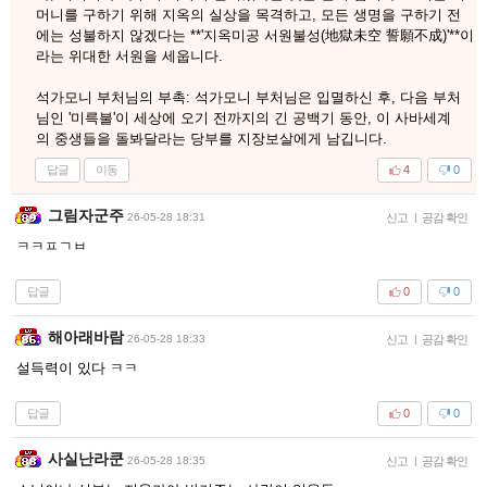
머니를 구하기 위해 지옥의 실상을 목격하고, 모든 생명을 구하기 전
에는 성불하지 않겠다는 **'지옥미공 서원불성(地獄未空 誓願不成)'**이
라는 위대한 서원을 세웁니다.
​석가모니 부처님의 부촉: 석가모니 부처님은 입멸하신 후, 다음 부처
님인 '미륵불'이 세상에 오기 전까지의 긴 공백기 동안, 이 사바세계
의 중생들을 돌봐달라는 당부를 지장보살에게 남깁니다.
답글
이동
4
0
그림자군주
26-05-28 18:31
신고
|
공감 확인
ㅋㅋㅍㄱㅂ
답글
0
0
해아래바람
26-05-28 18:33
신고
|
공감 확인
설득력이 있다 ㅋㅋ
답글
0
0
사실난라쿤
26-05-28 18:35
신고
|
공감 확인