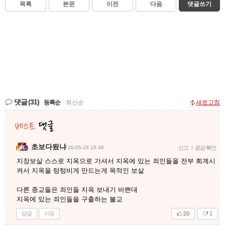
목록
본문
이전
다음
댓글쓰기
댓글
(31)
등록순
|
최신순
새로고침
초보다됬냐
26-05-28 18:48
신고
|
공감 확인
지장보살 스스로 지옥으로 가셔서 지옥에 있는 죄인들을 전부 회계시
켜서 지옥을 텅텅비게 만드는게 목적인 보살
다른 종교들은 죄인들 지옥 보내기 바쁜대
지옥에 있는 죄인들을 구출하는 불교
답글
이동
20
1