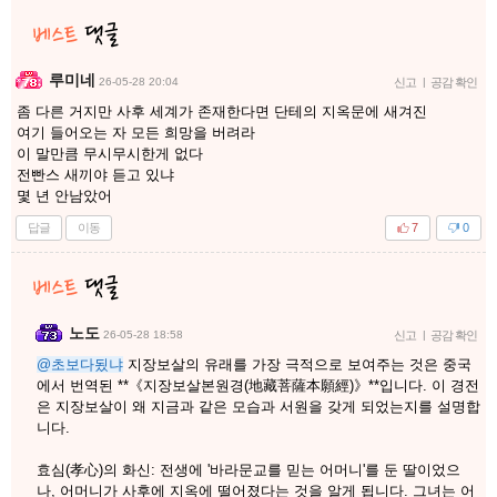
루미네
26-05-28 20:04
신고
|
공감 확인
좀 다른 거지만 사후 세계가 존재한다면 단테의 지옥문에 새겨진
여기 들어오는 자 모든 희망을 버려라
이 말만큼 무시무시한게 없다
전빤스 새끼야 듣고 있냐
몇 년 안남았어
답글
이동
7
0
노도
26-05-28 18:58
신고
|
공감 확인
@초보다됬냐
지장보살의 유래를 가장 극적으로 보여주는 것은 중국
에서 번역된 **《지장보살본원경(地藏菩薩本願經)》**입니다. 이 경전
은 지장보살이 왜 지금과 같은 모습과 서원을 갖게 되었는지를 설명합
니다.
​효심(孝心)의 화신: 전생에 '바라문교를 믿는 어머니'를 둔 딸이었으
나, 어머니가 사후에 지옥에 떨어졌다는 것을 알게 됩니다. 그녀는 어