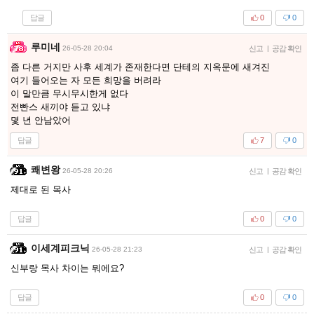
답글
0
0
루미네
26-05-28 20:04
신고
|
공감 확인
좀 다른 거지만 사후 세계가 존재한다면 단테의 지옥문에 새겨진
여기 들어오는 자 모든 희망을 버려라
이 말만큼 무시무시한게 없다
전빤스 새끼야 듣고 있냐
몇 년 안남았어
답글
7
0
쾌변왕
26-05-28 20:26
신고
|
공감 확인
제대로 된 목사
답글
0
0
이세계피크닉
26-05-28 21:23
신고
|
공감 확인
신부랑 목사 차이는 뭐에요?
답글
0
0