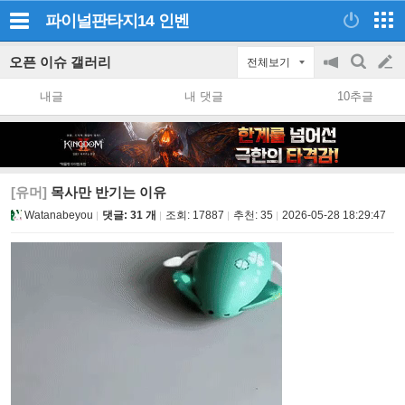
파이널판타지14
인벤
오픈 이슈 갤러리
전체보기
공
검
글
지
색
내글
내 댓글
10추글
on/off
쓰
기
[유머]
목사만 반기는 이유
Watanabeyou
댓글: 31 개
조회:
17887
추천:
35
2026-05-28 18:29:47