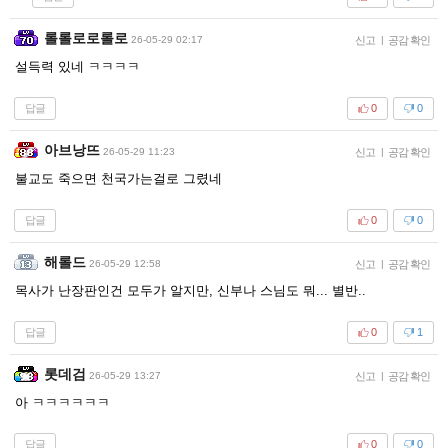
롤롤로로롤로
26-05-29 02:17
신고
|
공감 확인
설득력 있네 ㅋㅋㅋㅋ
답글
0
0
아브낭뜨
26-05-29 11:23
신고
|
공감 확인
불교도 죽으면 천국가는걸로 그렸네
답글
0
0
해롤드
26-05-29 12:58
신고
|
공감 확인
목사가 난장판인건 모두가 알지만, 신부나 스님도 뭐... 별반..
답글
0
1
롯데검
26-05-29 13:27
신고
|
공감 확인
아 ㅋㅋㅋㅋㅋㅋ
답글
0
0