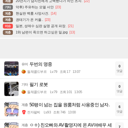
20년지기 남사친에게 고백했다가 차인 츠자.
[22]
계층
약후) 주유하는 모델 서안
[23]
기타
현실판 백룸 사망사건.
[14]
계층
권태기가 온 커플..
[23]
계층
일본, 성매수 심판 실명 공개 파장.
[21]
이슈
19) 남편이 죽으면 하고싶은 일.jpg
[13]
계층
두번의 명중
유머
0
댓글
돌체콜드부르
Lv.79
조회 17
13:07
필기 로봇
기타
0
댓글
돌체콜드부르
Lv.79
조회 101
13:05
50평이 넘는 집을 원룸처럼 사용중인 남자.
계층
6
댓글
전자팔찌
Lv.93
조회 746
13:00
ㅇㅎ) 친오빠와 AV촬영지에 온 AV여배우 세
계층
7