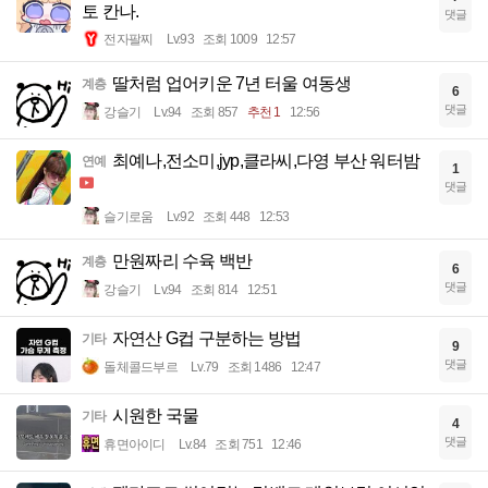
토 칸나.
댓글
전자팔찌
Lv.93
조회 1009
12:57
딸처럼 업어키운 7년 터울 여동생
계층
6
댓글
강슬기
Lv.94
조회 857
추천 1
12:56
최예나,전소미,jyp,클라씨,다영 부산 워터밤
연예
1
댓글
슬기로움
Lv.92
조회 448
12:53
만원짜리 수육 백반
계층
6
댓글
강슬기
Lv.94
조회 814
12:51
자연산 G컵 구분하는 방법
기타
9
댓글
돌체콜드부르
Lv.79
조회 1486
12:47
시원한 국물
기타
4
댓글
휴면아이디
Lv.84
조회 751
12:46