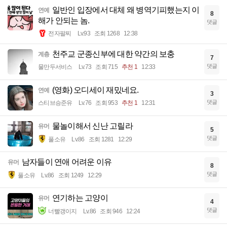
일반인 입장에서 대체 왜 병역기피했는지 이
연예
8
해가 안되는 놈.
댓글
전자팔찌
Lv.93
조회 1268
12:38
천주교 군종신부에 대한 약간의 보충
계층
7
댓글
물만두서비스
Lv.73
조회 715
추천 1
12:33
(영화) 오디세이 재밌네요.
연예
3
댓글
스티브승준유
Lv.76
조회 953
추천 1
12:31
물놀이해서 신난 고릴라
유머
5
댓글
풀소유
Lv.86
조회 1281
12:29
남자들이 연애 어려운 이유
유머
8
댓글
풀소유
Lv.86
조회 1249
12:29
연기하는 고양이
유머
4
댓글
너빨갱이지
Lv.86
조회 946
12:24