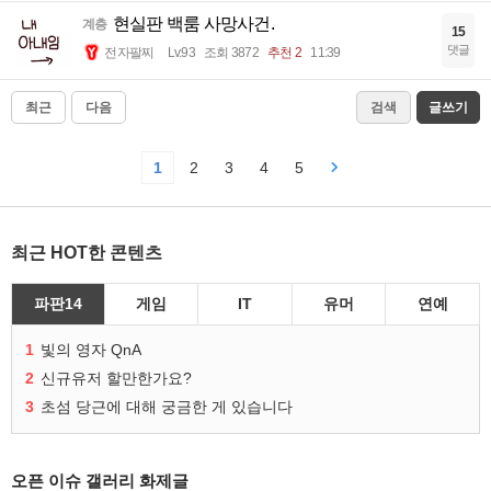
현실판 백룸 사망사건.
계층
15
댓글
전자팔찌
Lv.93
조회 3872
추천 2
11:39
최근
다음
검색
글쓰기
1
2
3
4
5
최근 HOT한 콘텐츠
파판14
게임
IT
유머
연예
1
빛의 영자 QnA
2
신규유저 할만한가요?
3
초섬 당근에 대해 궁금한 게 있습니다
오픈 이슈 갤러리 화제글