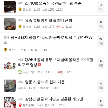
소리On) 요즘 외국인들 한국랩 수준
유머
3
댓글
풀소유
Lv.86
조회 1050
12:23
요즘 효도 케이크 퀄리티 근황
유머
8
댓글
풀소유
Lv.86
조회 1672
추천 1
12:22
닭 VS 돼지 평생 한 음식만 공짜로 먹을 수 있다면??
유머
22
댓글
풀소유
Lv.86
조회 959
12:19
QWER 공식 유투브 채널에 올라온 2026 펜
연예
0
타포트 영상
댓글
큐땁이알
Lv.88
조회 613
추천 1
12:18
영동 지방 속초 현재 기온
기타
4
댓글
과속좌
Lv.71
조회 2005
12:15
잘생긴 얼굴 하나믿고 결혼한 개그맨.
유머
6
댓글
전자팔찌
Lv.93
조회 2305
12:14