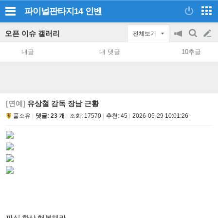
파이널판타지14
인벤
오픈 이슈 갤러리
전체보기
공
검
글
지
색
내글
내 댓글
10추글
on/off
쓰
기
[연예]
유상철 감독 장남 근황
풀소유
댓글: 23 개
조회:
17570
추천:
45
2026-05-29 10:01:26
짜식 항상 행복해라