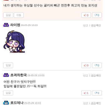
내가 생각하는 유상철 선수는 골키퍼 빼곤 전천후 최고의 만능 포지션
답글
이동
3
0
라이덴
26-05-29 10:03
신고
|
공감 확인
답글
0
0
초격차한국
26-05-29 10:03
신고
|
공감 확인
어린 친구가 멋지구만!!!
앞길에 좋은일만 가~~득 하길!!!
답글
1
0
로드데나
26-05-29 10:03
신고
|
공감 확인