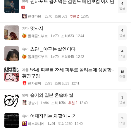
펜타포트 씹어먹는 걸밴드 메인보컬 이시연
연예
4
댓글
진겟타원
Lv.70
조회 583
추천 2
12:45
맛사지
기타
4
댓글
돌체콜드부르
Lv.79
조회 633
12:44
쵸단 _ 야구는 살인이다
유머
4
댓글
돌체콜드부르
Lv.79
조회 945
12:42
53세 피부를 23세 피부로 돌리는데 성공함 -
계층
18
英연구팀
댓글
전자팔찌
Lv.93
조회 1613
12:41
슬기의 일본 혼술바 썰
연예
3
댓글
강슬기
Lv.94
조회 1054
추천 2
12:40
어제자라는 차팔이 사기
유머
5
댓글
히스파니에
Lv.91
조회 1230
12:40