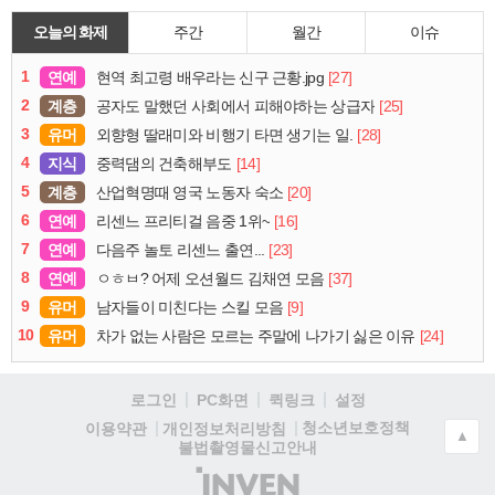
오늘의 화제
주간
월간
이슈
1
연예
[27]
현역 최고령 배우라는 신구 근황.jpg
2
계층
[25]
공자도 말했던 사회에서 피해야하는 상급자
3
유머
[28]
외향형 딸래미와 비행기 타면 생기는 일.
4
지식
[14]
중력댐의 건축해부도
5
계층
[20]
산업혁명때 영국 노동자 숙소
6
연예
[16]
리센느 프리티걸 음중 1위~
7
연예
[23]
다음주 놀토 리센느 출연...
8
연예
[37]
ㅇㅎㅂ? 어제 오션월드 김채연 모음
9
유머
[9]
남자들이 미친다는 스킬 모음
10
유머
[24]
차가 없는 사람은 모르는 주말에 나가기 싫은 이유
로그인
PC화면
퀵링크
설정
청소년보호정책
이용약관
개인정보처리방침
▲
불법촬영물신고안내
(주)