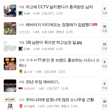
차고에 CCTV 설치했다가 충격받은 남자
계층
9
댓글
Earth
Lv.96
조회 2371
11:57
레버러지 이티에프는 정청래가 입법했다!
이슈
16
댓글
신인선수
Lv.66
조회 1304
추천 2
11:55
19) 남편이 죽으면 하고싶은 일.jpg
계층
13
댓글
Earth
Lv.96
조회 3646
11:53
ㅇㅎㅂ?? 본인 옷 브랜드 홍보하는 시드니 스
연예
6
위니
댓글
풀소유
Lv.86
조회 2536
11:51
10년 우정 깨버리기..
계층
6
댓글
비요비타
Lv.81
조회 2377
11:48
우리나라에 엄청나게 많은 소나무숲 근황.
이슈
19
댓글
전자팔찌
Lv.93
조회 2790
추천 1
11:41