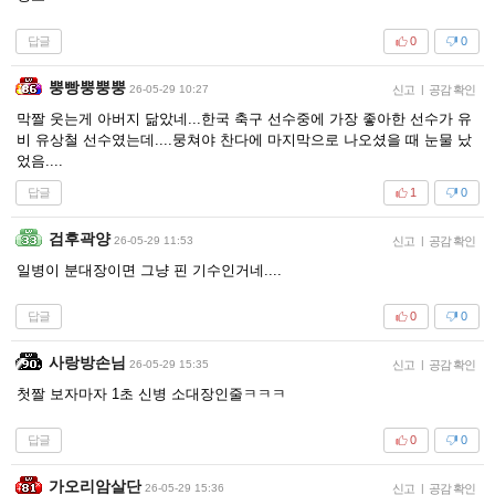
답글
0
0
뿡빵뿡뿡뿡
26-05-29 10:27
신고
|
공감 확인
막짤 웃는게 아버지 닮았네...한국 축구 선수중에 가장 좋아한 선수가 유
비 유상철 선수였는데....뭉쳐야 찬다에 마지막으로 나오셨을 때 눈물 났
었음....
답글
1
0
검후곽양
26-05-29 11:53
신고
|
공감 확인
일병이 분대장이면 그냥 핀 기수인거네....
답글
0
0
사랑방손님
26-05-29 15:35
신고
|
공감 확인
첫짤 보자마자 1초 신병 소대장인줄ㅋㅋㅋ
답글
0
0
가오리암살단
26-05-29 15:36
신고
|
공감 확인