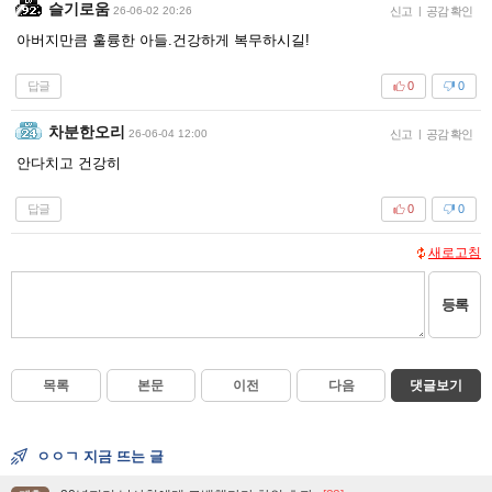
슬기로움
26-06-02 20:26
신고
|
공감 확인
아버지만큼 훌륭한 아들.건강하게 복무하시길!
답글
0
0
차분한오리
26-06-04 12:00
신고
|
공감 확인
안다치고 건강히
답글
0
0
새로고침
등록
목록
본문
이전
다음
댓글보기
ㅇㅇㄱ 지금 뜨는 글