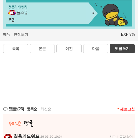
전문가 인벤러
풀소유
쪼렙
메뉴
인장보기
EXP 9%
목록
본문
이전
다음
댓글쓰기
댓글
(23)
등록순
|
최신순
새로고침
칠흑의드워프
26-05-29 10:04
신고
|
공감 확인