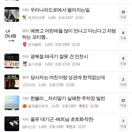
우리나라도로에서 벌어지는일
기타
10
댓글
제르만크록
Lv.81
조회 1427
12:14
예쁘고 어린애들 많이 만나고 다닌다고 자랑
유머
8
하는 포티햄..
댓글
전자팔찌
Lv.93
조회 1926
12:10
광복절 태극기 잘못 건 인천시
이슈
9
댓글
슬기로움
Lv.92
조회 1716
12:04
당사자는 여친이랑 성관계 한적없는데
유머
2
댓글
고도비만
Lv.91
조회 2798
11:59
한블리 _ 자리맡기 실패한 주차장 빌런
기타
22
댓글
돌체콜드부르
Lv.79
조회 1937
추천 1
11:58
을유 대기근 -베트남 초토화작전-
지식
7
댓글
달리는관
Lv.65
조회 1465
추천 2
11:57