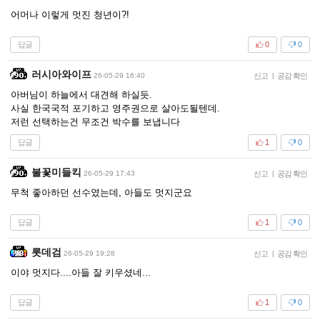
어머나 이렇게 멋진 청년이?!
답글
0
0
러시아와이프
26-05-29 16:40
신고
|
공감 확인
아버님이 하늘에서 대견해 하실듯.
사실 한국국적 포기하고 영주권으로 살아도될텐데.
저런 선택하는건 무조건 박수를 보냅니다
답글
1
0
불꽃미들킥
26-05-29 17:43
신고
|
공감 확인
무척 좋아하던 선수였는데, 아들도 멋지군요
답글
1
0
롯데검
26-05-29 19:28
신고
|
공감 확인
이야 멋지다....아들 잘 키우셨네...
답글
1
0