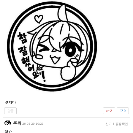
멋지다
답글
2
0
존윅
26-05-29 10:23
신고
|
공감 확인
행쇼