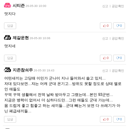
시티즌
26-05-30 10:00
신고
|
공감 확인
멋지다
답글
0
0
제갈운현
26-05-30 10:06
신고
|
공감 확인
멋지네
답글
0
0
지존참쇠주
26-05-30 19:43
신고
|
공감 확인
어떤새끼는 고딩때 이민가 군나이 지나 들어와서 쓸고 있지...
자대 있다보면...쟈는 어캐 군대 온기고...방위도 못할 정도로 상태 엘로
인 애들도
꾸역 꾸역 생활해서 전역 날짜 받아두고 그랬는데...본인 93군번...
지금은 병력이 없어서 더 심하다드만...그런 애들도 군대 가는데...
몸 드럽게 좋고 힘좋고 하는 새끼들...군대 빼는거 보면 다 쓰레기가 아
닌 폐급새끼들...
답글
0
0