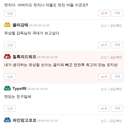
멋지다. 아버지도 멋지니 아들도 멋진 아들 이군요!!
답글
0
0
몰라걍줘
26-05-29 10:04
신고
|
공감 확인
유상철 감독님의 국대가 보고싶다
답글
1
0
칠흑의드워프
26-05-29 10:04
신고
|
공감 확인
내가 생각하는 유상철 선수는 골키퍼 빼곤 전천후 최고의 만능 포지션
답글
3
0
Type98
26-05-29 10:05
신고
|
공감 확인
멋있는 친구일세
답글
0
0
파인망고코코
26-05-29 10:10
신고
|
공감 확인