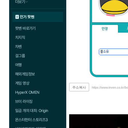
더보기
인기 팟벤
팟벤 바로가기
인장
치지직
차벤
걸그룹
여행
해외게임정보
게임 영상
주소복사
https://www.inven.co.kr/b
HyperX OMEN
브이 라이징
일곱 개의 대죄: Origin
몬스터헌터 스토리즈3