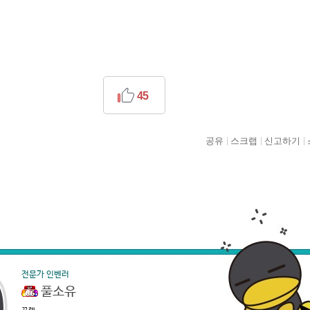
45
공유
스크랩
신고하기
전문가 인벤러
풀소유