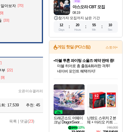
모집
 알아보자
[70]
아스오라 CBT 모집
08.19
[9]
참가자 모집까지 남은 기간
들
[33]
12
20
55
09
Days
Hours
Min
Sec
게임 핫딜 (PC/스팀)
마블 투혼 파이팅 소울즈 예약 판매 중!
스토어+
마블 히어로 총 출동&화려한 격투!
네이버 포인트 혜택까지!
7]
캡콤 프렌차이즈 할인 진행 중!
부부
[22]
몬헌, 바하 등 인기 IP를
할인가에 만나보세요!
드래곤소드: 어웨이크닝 입점!
문명 7 특별 할인!
귀무자: 검의 길 예약 판매 중!
비스트 오브 리인카네이션 정식 출시!
커세어 코브 출시 기념 할인!
더 렐릭 퍼스트 가디언 정식 출시
베데스다 40주년 기념 할인 중!
캡콤 일부 상품 상시 할인
스타워즈 은하계 레이서
로블록스 기프트 카드 공식 입점
[9]
스팀으로 만나는 드래곤소드!
조선&고려 DLC 출시 예정
10% 할인과
게임프릭 신작 IP
해적'섬'을 발전시키자!
설화x하드코어 액션!
베데스다의 명작들을
몬헌 와일즈 & 드래곤즈 도그마2
인벤게임즈에서 10% 추가 적립
Robux를 가장 안전하고
네이버혜택과 함께 만나보세요!
50%할인&추가 적립까지!
이니&베니 혜택까지!
네이버 혜택가와 함께 예약하세요!
할인&네이버혜택으로 만나보세요!
네이버페이 혜택과 만나보세요!
40주년 프로모션으로 만나보세요!
일부 에디션 상시 할인!
혜택으로 예약 판매 중
편안하게 충전하세요
오픈이슈갤러리
조회:
17,539
추천:
45
드래곤소드 어웨이
닌텐도 스위치 2 본
목록
|
댓글(
23
)
크닝 DragonSword A
체 + 마리오 카트 월
wakening
드
10%
746,000