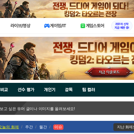
X
귀무자 신작
라이브/영상
게이밍/IT
게임스토어
지금 예판 중!
 비교
선수 평가
개인기
감독
팀 컬러
 보고 싶은 유머 글이나 이미지를 올려보세요!
오늘의 화제
주간
월간
이슈
지난 화제