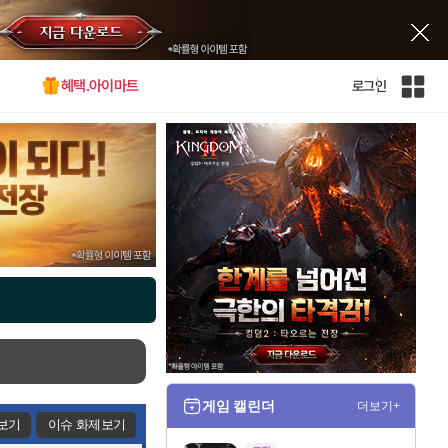
혜택.아이마트
로그인
인
벤
전
체
사
이
트
맵
게임 캘린더
더보기+
보기
이슈 화제보기