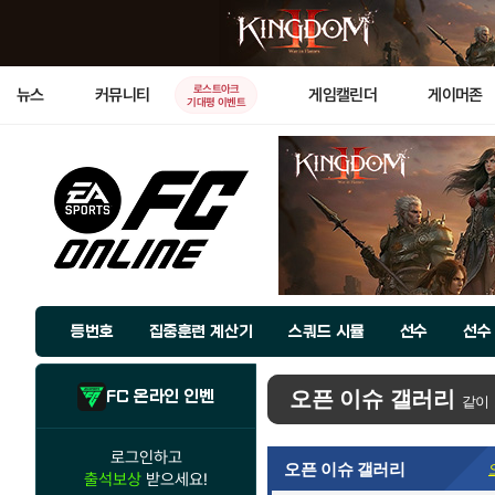
로스트아크
뉴스
커뮤니티
게임캘린더
게이머존
기대평 이벤트
등번호
집중훈련 계산기
스쿼드 시뮬
선수
선수
FC 온라인 인벤
오픈 이슈 갤러리
같이
로그인하고
오픈 이슈 갤러리
출석보상
받으세요!