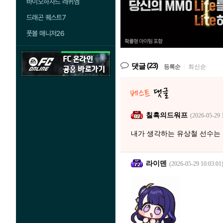
바이오하자드 레퀴엠
드래곤 퀘스트7
풋볼 매니저26
(23)
댓글
등록순
|
최신순
칠흑의드워프
(2026-05-29 
내가 생각하는 유상철 선수는
라이덴
(2026-05-29 10:03:01