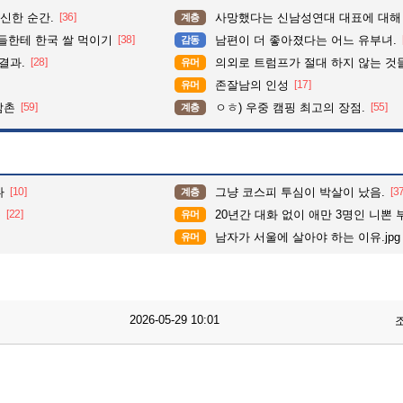
신한 순간.
[36]
사망했다는 신남성연대 대표에 대해
계층
들한테 한국 쌀 먹이기
[38]
남편이 더 좋아졌다는 어느 유부녀.
감동
결과.
[28]
의외로 트럼프가 절대 하지 않는 것
유머
존잘남의 인성
[17]
유머
삼촌
[59]
ㅇㅎ) 우중 캠핑 최고의 장점.
[55]
계층
나
[10]
그냥 코스피 투심이 박살이 났음.
[3
계층
존
[22]
20년간 대화 없이 애만 3명인 니뽄 
유머
남자가 서울에 살아야 하는 이유.jpg
유머
2026-05-29 10:01