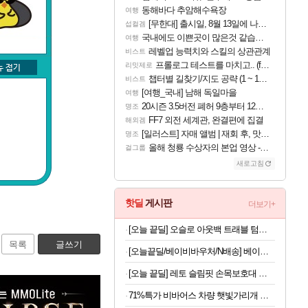
동해바다 추암해수욕장
여행
[무한대] 출시일, 8월 13일에 나오나
섭컬겜
국내에도 이쁜곳이 많은것 같습니다
여행
레벨업 능력치와 스킬의 상관관계
비스트
프롤로그 테스트를 마치고.. (feat. 리아)
리밋제로
챕터별 길찾기/지도 공략 (1 ~ 12장)
비스트
[여행_국내] 남해 독일마을
여행
20시즌 3.5버전 폐허 9층부터 12층까지 클리어 조합 | 죽음의 노래와 바닷속 폐허 |
명조
FF7 외전 세계관, 완결편에 집결
해외겜
[일러스트] 자매 앨범 | 재회 후, 맛집에서
명조
올해 청룡 수상자의 본업 영상 - 스테이씨 윤
걸그룹
새로고침
핫딜
게시판
더보기+
[오늘 끝딜] 오슬로 아웃백 트래블 텀블러 350ml, 아이보리
목록
글쓰기
[오늘끝딜/베이비바우처/N배송] 베이비앙 국내산 무형광 40수 면 아기 삼각 여아 남아 유아팬티&드로즈 3종세트
[오늘 끝딜] 레토 슬림핏 손목보호대 헬스 팔목 얇은 아대 밴드 LSL-WB07
71%특가 비바어스 차량 햇빛가리개 광반사코팅 썬블록 우산, 암막블랙, 1개