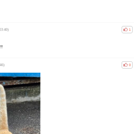
03:40)
공감
비공
1
!
46)
공감
비공
0