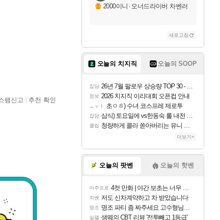
2000이니
·
오너드라이버 차벤러
새로고침
오늘의 치지직
오늘의 SOOP
26년 7월 팔로우 상승량 TOP 30 - 월간 치지직
잡담
2026 치지직 이리대회 오픈컵 안내
정보
스팸신고
추천 확인
초ㅇㅎ) 수녀 코스프레 제로투
ㅗㅜㅑ
삼식) 토요일에 vs한동숙 롤 내전 예정
잡담
청량하게 콜라 쏟아버리는 유니 ㅋㅋㅋ
클립
더보기+
오늘의 팟벤
오늘의 핫벤
4컷 만화 | 야간 보초는 너무 힘들어
아주프로
저도 신차계약하고 차 받았습니다
차벤
명조 파티 좀 짜주세요 고수형님들…
명조
샘웨의 CBT 리뷰 '전투빼고 1등급'
실팰