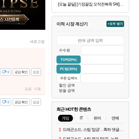
[오늘 끝딜] [기장끝집 오직전복죽 5팩] 전복내장 간편 밀키트 영양식 아침식사대용
이적 시장 계산기
+모두 받기
새로고침
수수료
TOP(20%)
PC방(30%)
감
0
공감 확인
신고
할인 금액
답글
이동
받을 금액
감
0
공감 확인
신고
최근 HOT한 콘텐츠
게임
IT
유머
연예
1
드래곤소드, 스팀 '압긍'…축하 댓글 달고 게임 코드 받자!
2
드래곤소드, 스팀 평가 '압긍'...누적 판매량 20만장 돌파