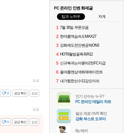
FC 온라인 인벤 화제글
팁과 노하우
자게
1
7월 30일 쿠폰모음
2
한여름역습속도MAX27
3
강화재도전인벤공략ON3
4
HOT8월밤골폭죽R12
5
신규복귀는아묻따2천FC지급
6
올여름엔삼색화채에이전트
7
답글
내가찜한선수11강오이쉬
감
0
공감 확인
신고
인기 선수는 누구?
FC 온라인 데일리 차트
답글
필요 재료 OVR 확인
강화 부스트 도우미
감
0
공감 확인
신고
By 테커