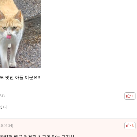
도 멋진 아들 이군요!!
51)
공감
비공
1
싶다
10:04:54)
공감
비공
3
 골키퍼 빼곤 전천후 최고의 만능 포지션