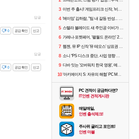
3
이번 주 출시! 게임프리크 신작, '비스트 오브 리인카네이션'
답글
4
'에이밍' 김하람, "팀 내 갈등 반성... 끝까지 뛰고 싶었다"
5
스텔라 블레이드 새 주인공 이비가 부릅니다, 'Wanna be in LOVE' 뮤비 공개
감
0
공감 확인
신고
6
가레나·포켓페어, ‘팰월드 온라인’ 2026년 출시 예고
7
웹젠, 뮤 IP 신작 '뮤 테오스' 상표권 출원
답글
8
소니 “PS 디스크 중단, 사업 영향 없다”
9
디바 잇는 '오버워치 한국 영웅', 메카 파일럿 디몬 나온다
감
0
공감 확인
신고
10
‘아키에이지 S: 자유의 해협’ PC MMORPG로 개발한다
PC 견적이 궁금하다면?
IT인벤 견적게시판
매일매일,
인벤 출석체크!
주사위 굴리고 포인트!
인벤 마블