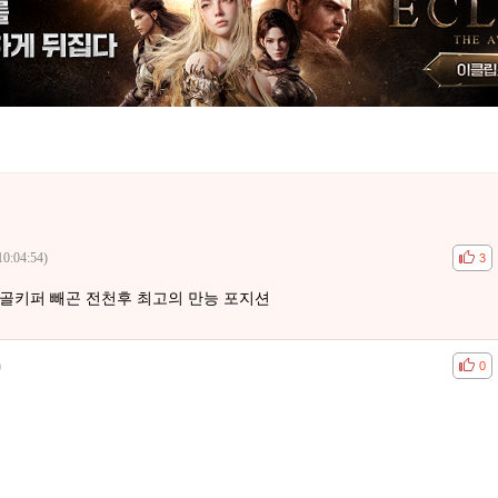
10:04:54)
공감
비공
3
 골키퍼 빼곤 전천후 최고의 만능 포지션
)
공감
비공
0