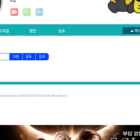
쪼렙
프로필
랭킹
칭호
10번
모두
검색
oard/webzine/2097/2670070?iskin=fifaonline4