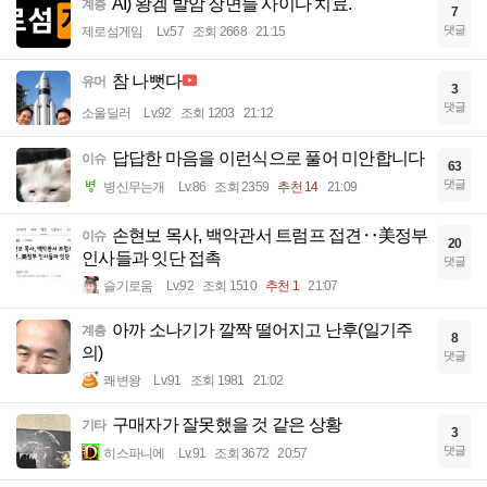
AI) 왕겜 발암 장면들 사이다 치료.
계층
7
댓글
제로섬게임
Lv.57
조회 2668
21:15
참 나뻣다
유머
3
댓글
소울딜러
Lv.92
조회 1203
21:12
답답한 마음을 이런식으로 풀어 미안합니다
이슈
63
댓글
병신무는개
Lv.86
조회 2359
추천 14
21:09
손현보 목사, 백악관서 트럼프 접견‥美정부
이슈
20
인사들과 잇단 접촉
댓글
슬기로움
Lv.92
조회 1510
추천 1
21:07
아까 소나기가 깔짝 떨어지고 난후(일기주
계층
8
의)
댓글
쾌변왕
Lv.91
조회 1981
21:02
구매자가 잘못했을 것 같은 상황
기타
3
댓글
히스파니에
Lv.91
조회 3672
20:57