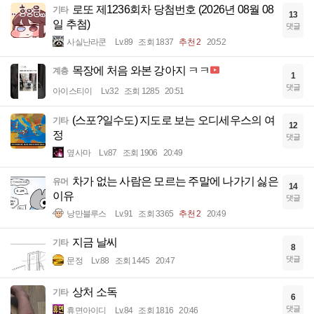
로또 제1236회차 당첨번호 (2026년 08월 08
기타
13
일 추첨)
댓글
사실난라쿤
Lv.89
조회 1837
추천 2
20:52
목장에 처음 와본 강아지 ㅋㅋ
계층
1
댓글
아이스티이
Lv.32
조회 1285
20:51
(스포?일수도) 지도로 보는 오디세우스의 여
기타
12
정
댓글
옆사마
Lv.87
조회 1906
20:49
차가 없는 사람은 모르는 주말에 나가기 싫은
유머
14
이유
댓글
낭만블루스
Lv.91
조회 3365
추천 2
20:49
지금 날씨
기타
8
댓글
문정
Lv.88
조회 1445
20:47
상처 소독
기타
6
댓글
휴면아이디
Lv.84
조회 1816
20:46