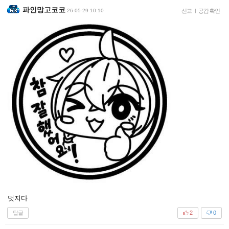
파인망고코코
26-05-29 10:10
신고
|
공감 확인
멋지다
답글
2
0