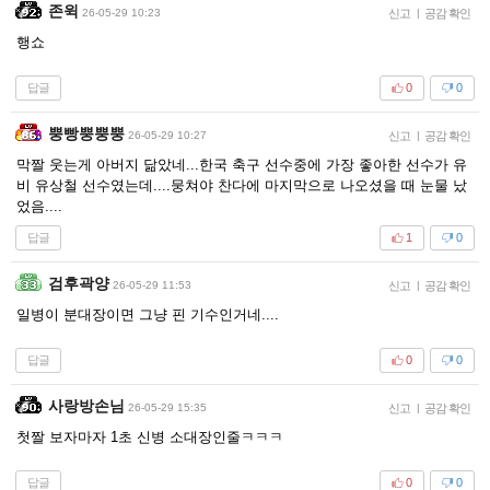
존윅
26-05-29 10:23
신고
|
공감 확인
행쇼
답글
0
0
뿡빵뿡뿡뿡
26-05-29 10:27
신고
|
공감 확인
막짤 웃는게 아버지 닮았네...한국 축구 선수중에 가장 좋아한 선수가 유
비 유상철 선수였는데....뭉쳐야 찬다에 마지막으로 나오셨을 때 눈물 났
었음....
답글
1
0
검후곽양
26-05-29 11:53
신고
|
공감 확인
일병이 분대장이면 그냥 핀 기수인거네....
답글
0
0
사랑방손님
26-05-29 15:35
신고
|
공감 확인
첫짤 보자마자 1초 신병 소대장인줄ㅋㅋㅋ
답글
0
0