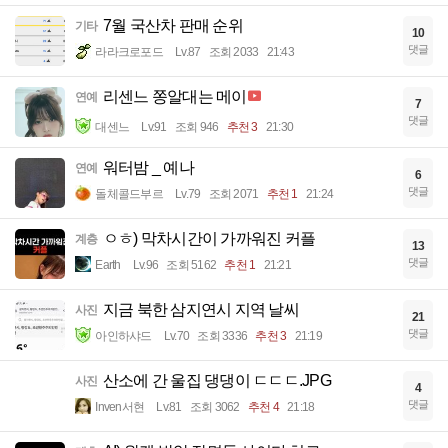
7월 국산차 판매 순위
기타
10
댓글
라라크로포드
Lv.87
조회 2033
21:43
리센느 쫑알대는 메이
연예
7
댓글
대센느
Lv.91
조회 946
추천 3
21:30
워터밤 _ 예나
연예
6
댓글
돌체콜드부르
Lv.79
조회 2071
추천 1
21:24
ㅇㅎ) 막차시간이 가까워진 커플
계층
13
댓글
Earth
Lv.96
조회 5162
추천 1
21:21
지금 북한 삼지연시 지역 날씨
사진
21
댓글
아인하샤드
Lv.70
조회 3336
추천 3
21:19
산소에 간 울집 댕댕이 ㄷㄷㄷ.JPG
사진
4
댓글
Inven서현
Lv.81
조회 3062
추천 4
21:18