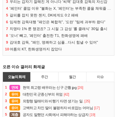
3
우리는 갑자기 잘해진 게 아니다 '씨맥' 김대호 감독의 자신감
4
'페인터' 콜업 이유 "불화는 X, '페인터'는 부족한 콜을 채워줄 선수"
5
갈피를 잡지 못한 젠지, DK에게도 0:2 패배
6
임재현 감독대행 "패인은 복합적", '도란' "팀에 과부하 왔다"
7
치명타 1% 룬 챙겼죠? 그 시절 그 감성 '롤 클래식' 30일 출시
8
'오너' 빼고, '페인터' 출전한 T1, 한화생명에 패배
9
김대호 감독, "패인, 명쾌하고 심플...다시 힘낼 수 있어"
10
여름의 KT, 한화생명까지 잡았다
오픈 이슈 갤러리 화제글
오늘의 화제
주간
월간
이슈
1
연예
[26]
현역 최고령 배우라는 신구 근황.jpg
2
유머
[42]
대한민국 군종신부의 위엄
3
유머
[25]
외향형 딸래미와 비행기 타면 생기는 일.
4
유머
[17]
고백하고 차인 딸이 불평하자 바로잡는 어머님
5
계층
[19]
공자도 말했던 사회에서 피해야하는 상급자