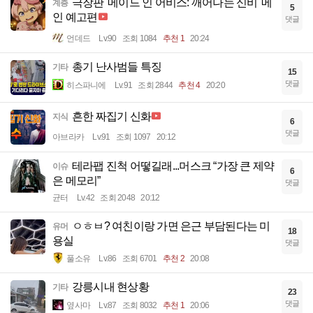
극장판 '메이드 인 어비스: 깨어나는 신비' 메
계층
5
인 예고편
댓글
언데드
Lv.90
조회 1084
추천 1
20:24
총기 난사범들 특징
기타
15
댓글
히스파니에
Lv.91
조회 2844
추천 4
20:20
흔한 짜집기 신화
지식
6
댓글
아브라카
Lv.91
조회 1097
20:12
테라팹 진척 어떻길래...머스크 “가장 큰 제약
이슈
6
은 메모리”
댓글
균터
Lv.42
조회 2048
20:12
ㅇㅎㅂ? 여친이랑 가면 은근 부담된다는 미
유머
18
용실
댓글
풀소유
Lv.86
조회 6701
추천 2
20:08
강릉시내 현상황
기타
23
댓글
옆사마
Lv.87
조회 8032
추천 1
20:06