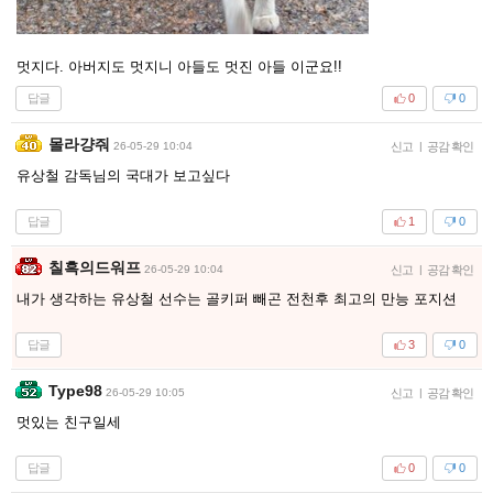
멋지다. 아버지도 멋지니 아들도 멋진 아들 이군요!!
답글
0
0
몰라걍줘
26-05-29 10:04
신고
|
공감 확인
유상철 감독님의 국대가 보고싶다
답글
1
0
칠흑의드워프
26-05-29 10:04
신고
|
공감 확인
내가 생각하는 유상철 선수는 골키퍼 빼곤 전천후 최고의 만능 포지션
답글
3
0
Type98
26-05-29 10:05
신고
|
공감 확인
멋있는 친구일세
답글
0
0