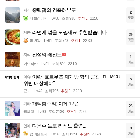
중력댐의 건축해부도
지식
2
댓글
너빨갱이지
Lv.86
조회 938
추천 1
22:33
라면에 넣을 토핑재료 추천받습니다
계층
29
댓글
쾌변왕
Lv.91
조회 748
추천 1
22:30
전설의 레전드
지식
1
댓글
아브라카
Lv.91
조회 804
22:10
이란 "호르무즈 재개방 합의 근접...미, MOU
이슈
5
위반 배상해야"
댓글
균터
Lv.42
조회 795
추천 1
22:10
개빡침주의) 이게 12년
기타
23
댓글
꿻뻵뗗
Lv.90
조회 2138
추천 1
22:09
다음주 놀토 리센느 출연...
연예
8
댓글
많이슬프다
Lv.90
조회 1951
추천 6
21:48