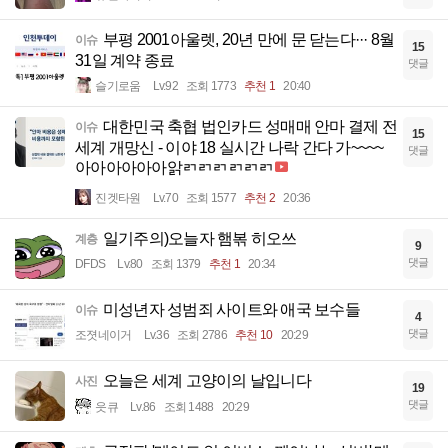
부평 2001아울렛, 20년 만에 문 닫는다··· 8월
이슈
15
31일 계약 종료
댓글
슬기로움
Lv.92
조회 1773
추천 1
20:40
대한민국 축협 법인카드 성매매 안마 결제 전
이슈
15
세계 개망신 - 이야 18 실시간 나락 간다 가~~~~
댓글
아아아아아아앍ㄺㄺㄺㄺㄺㄺ
진겟타원
Lv.70
조회 1577
추천 2
20:36
일기주의)오늘자 햄볶 히오쓰
계층
9
댓글
DFDS
Lv.80
조회 1379
추천 1
20:34
미성년자 성범죄 사이트와 애국 보수들
이슈
4
댓글
조졋네이거
Lv.36
조회 2786
추천 10
20:29
오늘은 세계 고양이의 날입니다
사진
19
댓글
읏큐
Lv.86
조회 1488
20:29