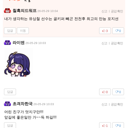
칠흑의드워프
26-05-29 10:04
신고
|
공감 확인
내가 생각하는 유상철 선수는 골키퍼 빼곤 전천후 최고의 만능 포지션
답글
이동
3
0
라이덴
26-05-29 10:03
신고
|
공감 확인
답글
0
0
초격차한국
26-05-29 10:03
신고
|
공감 확인
어린 친구가 멋지구만!!!
앞길에 좋은일만 가~~득 하길!!!
답글
1
0