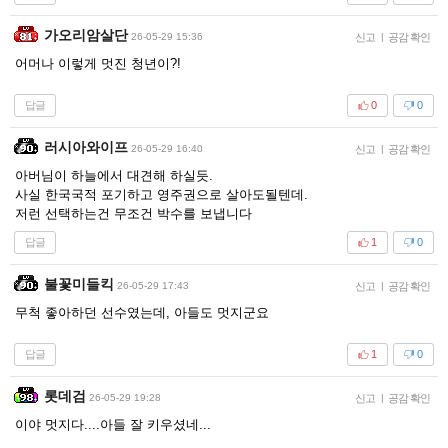
가오리암살단
26-05-29 15:36
신고
|
공감 확인
어머나 이렇게 멋진 청년이?!
답글
0
0
러시아와이프
26-05-29 16:40
신고
|
공감 확인
아버님이 하늘에서 대견해 하실듯.
사실 한국국적 포기하고 영주권으로 살아도될텐데.
저런 선택하는건 무조건 박수를 보냅니다
답글
1
0
불꽃미들킥
26-05-29 17:43
신고
|
공감 확인
무척 좋아하던 선수였는데, 아들도 멋지군요
답글
1
0
롯데검
26-05-29 19:28
신고
|
공감 확인
이야 멋지다....아들 잘 키우셨네...