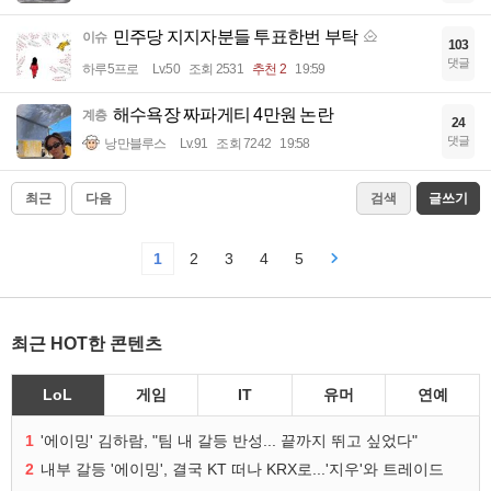
민주당 지지자분들 투표한번 부탁
이슈
103
댓글
하루5프로
Lv.50
조회 2531
추천 2
19:59
해수욕장 짜파게티 4만원 논란
계층
24
댓글
낭만블루스
Lv.91
조회 7242
19:58
최근
다음
검색
글쓰기
1
2
3
4
5
최근 HOT한 콘텐츠
LoL
게임
IT
유머
연예
1
'에이밍' 김하람, "팀 내 갈등 반성... 끝까지 뛰고 싶었다"
2
내부 갈등 '에이밍', 결국 KT 떠나 KRX로...'지우'와 트레이드