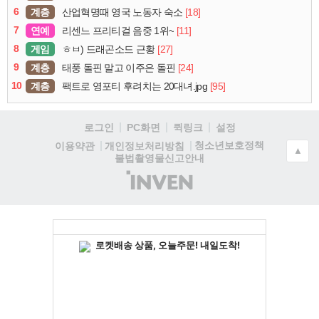
6
계층
[18]
산업혁명때 영국 노동자 숙소
7
연예
[11]
리센느 프리티걸 음중 1위~
8
게임
[27]
ㅎㅂ) 드래곤소드 근황
9
계층
[24]
태풍 돌핀 말고 이주은 돌핀
10
계층
[95]
팩트로 영포티 후려치는 20대녀.jpg
로그인
PC화면
퀵링크
설정
청소년보호정책
이용약관
개인정보처리방침
▲
불법촬영물신고안내
(주)
인
벤