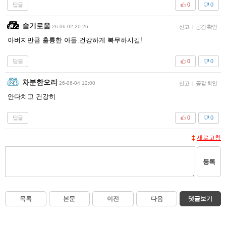
답글
0
0
슬기로움
26-06-02 20:26
신고
|
공감 확인
아버지만큼 훌륭한 아들.건강하게 복무하시길!
답글
0
0
차분한오리
26-06-04 12:00
신고
|
공감 확인
안다치고 건강히
답글
0
0
새로고침
등록
목록
본문
이전
다음
댓글보기