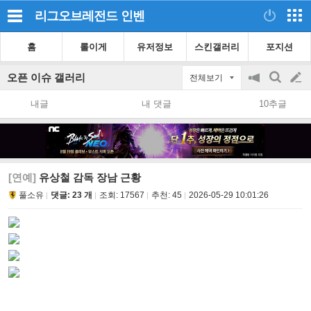
리그오브레전드
인벤
홈
롤이게
유저정보
스킨갤러리
포지션
오픈 이슈 갤러리
전체보기
공
검
글
지
색
내글
내 댓글
10추글
on/off
쓰
기
[연예]
유상철 감독 장남 근황
풀소유
댓글: 23 개
조회:
17567
추천:
45
2026-05-29 10:01:26