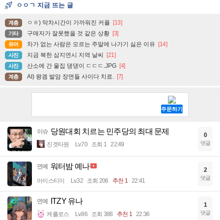
ㅇㅇㄱ 지금 뜨는 글
ㅇㅎ) 막차시간이 가까워진 커플
[13]
계층
구매자가 잘못했을 것 같은 상황
[3]
기타
차가 없는 사람은 모르는 주말에 나가기 싫은 이유
[14]
유머
지금 북한 삼지연시 지역 날씨
[21]
사진
산소에 간 울집 댕댕이 ㄷㄷㄷ.JPG
[4]
사진
AI) 왕겜 발암 장면들 사이다 치료.
[7]
계층
당원대회 치르는 민주당의 최대 문제
이슈
0
댓글
진겟타원
Lv.70
조회 1
22:49
워터밤 예나
연예
2
댓글
아이스티이
Lv.32
조회 206
추천 1
22:41
ITZY 유나
연예
1
댓글
케를로스
Lv.86
조회 388
추천 1
22:36