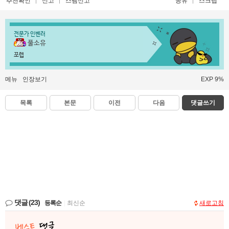
추천확인
신고
스팸신고
공유
스크랩
전문가 인벤러
풀소유
쪼렙
메뉴
인장보기
EXP 9%
목록
본문
이전
다음
댓글쓰기
댓글
(23)
등록순
|
최신순
새로고침