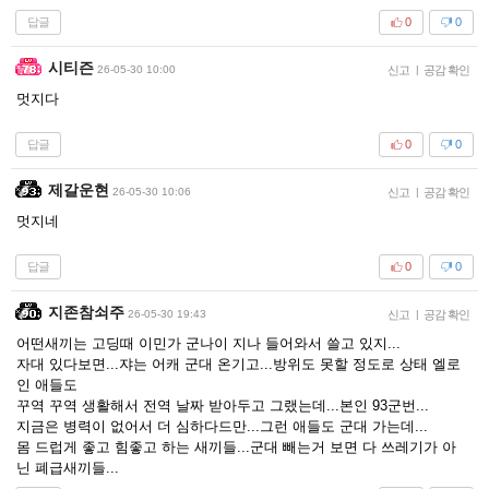
답글
0
0
시티즌
26-05-30 10:00
신고
|
공감 확인
멋지다
답글
0
0
제갈운현
26-05-30 10:06
신고
|
공감 확인
멋지네
답글
0
0
지존참쇠주
26-05-30 19:43
신고
|
공감 확인
어떤새끼는 고딩때 이민가 군나이 지나 들어와서 쓸고 있지...
자대 있다보면...쟈는 어캐 군대 온기고...방위도 못할 정도로 상태 엘로
인 애들도
꾸역 꾸역 생활해서 전역 날짜 받아두고 그랬는데...본인 93군번...
지금은 병력이 없어서 더 심하다드만...그런 애들도 군대 가는데...
몸 드럽게 좋고 힘좋고 하는 새끼들...군대 빼는거 보면 다 쓰레기가 아
닌 폐급새끼들...