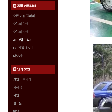
공통 커뮤니티
오픈 이슈 갤러리
오늘의 핫벤
오늘의 팟벤
AI 그림 그리기
PC 견적 게시판
더보기
인기 팟벤
팟벤 바로가기
치지직
차벤
걸그룹
여행