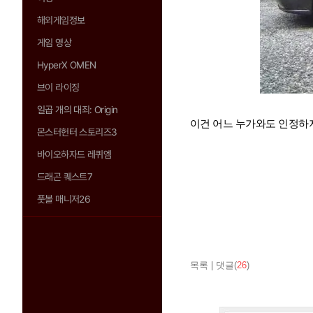
해외게임정보
게임 영상
HyperX OMEN
브이 라이징
일곱 개의 대죄: Origin
이건 어느 누가와도 인정하
몬스터헌터 스토리즈3
바이오하자드 레퀴엠
드래곤 퀘스트7
풋볼 매니저26
목록
|
댓글(
26
)