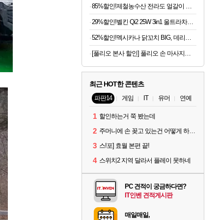
85%할인!제철농수산 전라도 얼갈이 김치, 2kg, 1개
29%할인!벨킨 Qi2 25W 3in1 울트라차지 프로 모듈형 고속 무선 충전기 WIZ052kr 갤럭시S26 아이폰17 호환
52%할인!멕시카나 닭꼬치 BIG, 데리야끼, 400g, 1봉 + 매콤숯불, 450g, 1봉
[풀리오 본사 할인] 풀리오 손 마사지기 V2
최근 HOT한 콘텐츠
파판14
게임
IT
유머
연예
1
할인하는거 쭉 봤는데
2
주머니에 손 꽂고 있는건 어떻게 하는건가요?
3
스!포] 효월 본편 끝!
4
스위치2 지역 달라서 플레이 못하네
PC 견적이 궁금하다면?
IT인벤 견적게시판
매일매일,