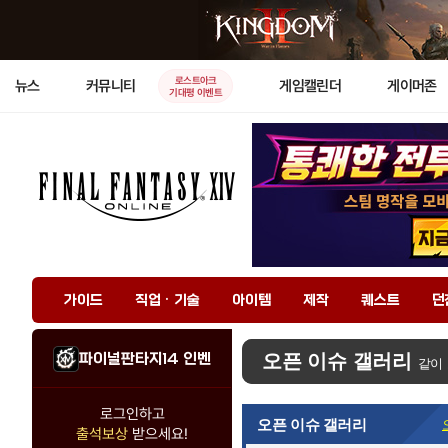
로스트아크
뉴스
커뮤니티
게임캘린더
게이머존
기대평 이벤트
가이드
직업 · 기술
아이템
제작
퀘스트
던
파이널판타지14 인벤
오픈 이슈 갤러리
같이
로그인하고
오픈 이슈 갤러리
출석보상
받으세요!