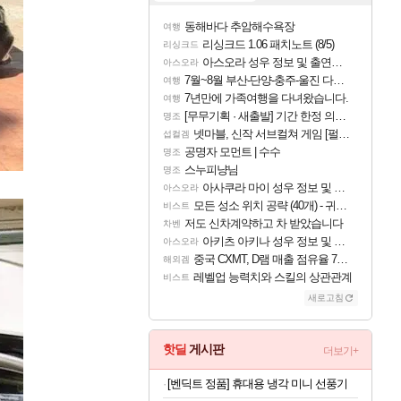
동해바다 추암해수욕장
여행
리싱크드 1.06 패치노트 (8/5)
리싱크드
아스오라 성우 정보 및 출연작 모음
아스오라
7월~8월 부산-단양-충주-울진 다녀왔어요~
여행
7년만에 가족여행을 다녀왔습니다.
여행
[무무기획 · 새출발] 기간 한정 의뢰 이벤트
명조
넷마블, 신작 서브컬쳐 게임 [펄 인 블루] 티저 사이트 오픈
섭컬겜
공명자 모먼트 | 수수
명조
스누피냥님
명조
아사쿠라 마이 성우 정보 및 주요 필모
아스오라
모든 성소 위치 공략 (40개) - 귀환한 영혼 도전과제
비스트
저도 신차계약하고 차 받았습니다
차벤
아키츠 아키나 성우 정보 및 주요 필모
아스오라
중국 CXMT, D램 매출 점유율 7%…글로벌 4위로 부상
해외겜
레벨업 능력치와 스킬의 상관관계
비스트
새로고침
핫딜
게시판
더보기+
[벤딕트 정품] 휴대용 냉각 미니 선풍기