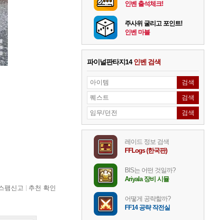
인벤 출석체크!
주사위 굴리고 포인트!
인벤 마블
파이널판타지14
인벤 검색
레이드 정보 검색
FFLogs (한국판)
BIS는 어떤 것일까?
Ariyala 장비 시뮬
스팸신고
추천 확인
어떻게 공략할까?
FF14 공략 작전실