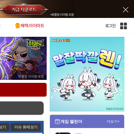
혜택.아이마트
로그인
인
벤
전
체
사
이
트
맵
게임 캘린더
더보기+
보기
이슈 화제보기