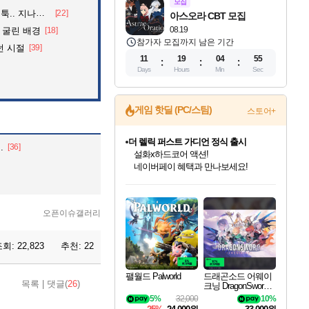
모집
던 아재의 정체
[22]
아스오라 CBT 모집
08.19
 굴린 배경
[18]
참가자 모집까지 남은 기간
던 시절
[39]
11
19
04
54
Days
Hours
Min
Sec
게임 핫딜 (PC/스팀)
스토어+
더 렐릭 퍼스트 가디언 정식 출시
.
[36]
설화x하드코어 액션!
네이버페이 혜택과 만나보세요!
인벤게임즈 8월 특별 할인!
드래곤소드: 어웨이크닝 입점!
문명 7 특별 할인!
마블 투혼 파이팅 소울즈 정식출시!
귀무자: 검의 길 예약 판매 중!
비스트 오브 리인카네이션 정식 출시!
커세어 코브 출시 기념 할인!
베데스다 40주년 기념 할인 중!
캡콤 프렌차이즈 할인 진행 중!
캡콤 일부 상품 상시 할인
스타워즈 은하계 레이서
로블록스 기프트 카드 공식 입점
인기 퍼블리셔 모음!
스팀으로 만나는 드래곤소드!
조선&고려 DLC 출시 예정
마블 히어로 총 출동&화려한 격투!
10% 할인과
게임프릭 신작 IP
해적'섬'을 발전시키자!
베데스다의 명작들을
몬헌, 바하 등 인기 IP를
몬헌 와일즈 & 드래곤즈 도그마2
인벤게임즈에서 10% 추가 적립
Robux를 가장 안전하고
최대 90% 할인가를 만나보세요!
네이버혜택과 함께 만나보세요!
50%할인&추가 적립까지!
네이버 포인트 혜택까지!
이니&베니 혜택까지!
네이버 혜택가와 함께 예약하세요!
할인&네이버혜택으로 만나보세요!
40주년 프로모션으로 만나보세요!
할인가에 만나보세요!
일부 에디션 상시 할인!
혜택으로 예약 판매 중
편안하게 충전하세요
오픈이슈갤러리
조회:
22,823
추천:
22
팰월드 Palworld
드래곤소드 어웨이
목록
|
댓글(
26
)
크닝 DragonSword A
wakening
5%
32,000
10%