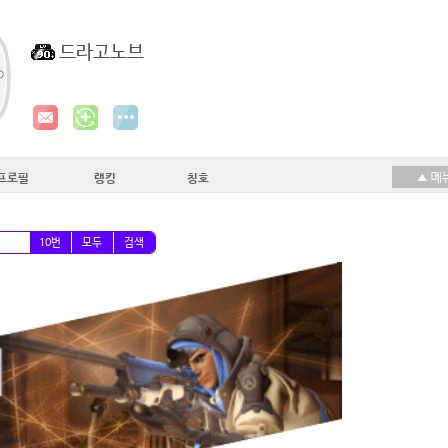
드라고노브
프로필
랭킹
칭호
10번
모두
검색