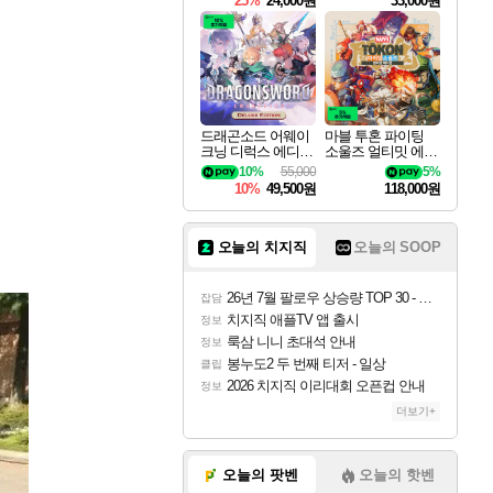
25%
24,000원
33,000원
드래곤소드 어웨이
마블 투혼 파이팅
크닝 디럭스 에디션
소울즈 얼티밋 에디
DragonSword Awake
션 MARVEL Tokon
10%
55,000
5%
ning Deluxe Edition
Fighting Souls Ultima
10%
49,500원
118,000원
te Edition
오늘의 치지직
오늘의 SOOP
26년 7월 팔로우 상승량 TOP 30 - 월간 치지직
잡담
치지직 애플TV 앱 출시
정보
룩삼 니니 초대석 안내
정보
봉누도2 두 번째 티저 - 일상
클립
2026 치지직 이리대회 오픈컵 안내
정보
더보기+
오늘의 팟벤
오늘의 핫벤