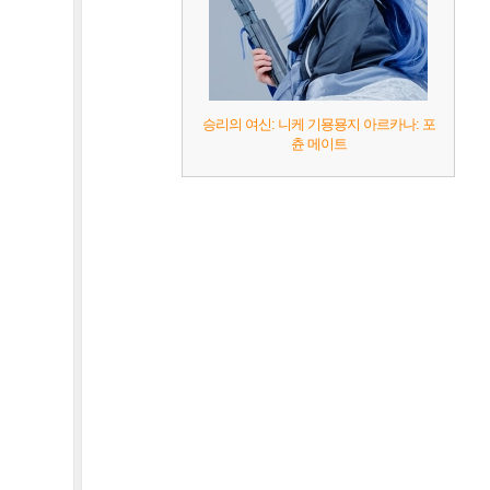
승리의 여신: 니케 기묭묭지 아르카나: 포
츈 메이트