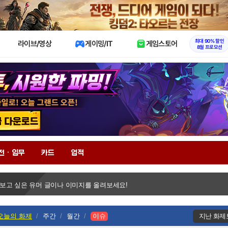
X
최대 90% 할인
라이브/영상
게이밍/IT
게임스토어
8월 프로모션
전 · 임무
카드
업적
 보고 싶은 유머 글이나 이미지를 올려보세요!
오늘의 화제
주간
월간
이슈
지난 화제