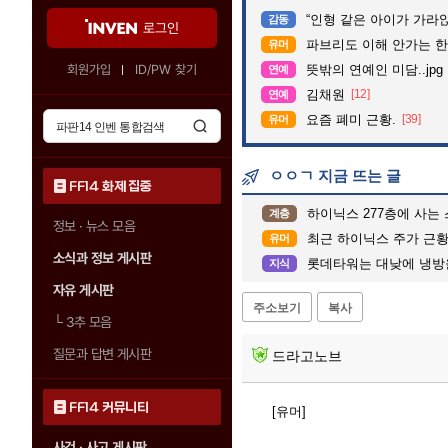
“인형 같은 아이가 가라앉는데”…수
감동
로그인
파브리도 이해 안가는 한
유머
회원가입
ID/PW 찾기
뜻밖의 연예인 미담..jpg
연예
김채원
[12]
연예
요즘 폐미 근황.
[39]
유머
ㅇㅇㄱ 지금 뜨는 글
FF14 화제 집중
하이닉스 277층에 사는 
계층
정보 · 뉴스 모음
최근 하이닉스 주가 근
유머
소식과 정보 게시판
롯데타워는 대낮에 냉방을 틀
지식
자유 게시판
주소보기
복사
└
3추 모음
질문과 답변 게시판
드라고노브
FF14 커뮤니티
[유머]
사건 · 사고 게시판