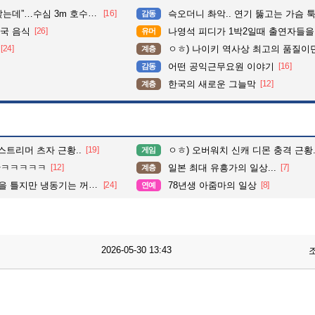
심 3m 호수 뛰어든 60대 의인
[16]
슥오더니 촤악.. 연기 뚫고는 가슴 툭툭.. 지나가
감동
국 음식
[26]
나영석 피디가 1박2일때 출연자들을
유머
[24]
ㅇㅎ) 나이키 역사상 최고의 품질이
계층
어떤 공익근무요원 이야기
[16]
감동
한국의 새로운 그늘막
[12]
계층
스트리머 츠자 근황..
[19]
ㅇㅎ) 오버워치 신캐 디몬 충격 근황.
게임
황ㅋㅋㅋㅋㅋ
[12]
일본 최대 유흥가의 일상...
[7]
계층
지만 냉동기는 꺼져있데요.
[24]
78년생 아줌마의 일상
[8]
연예
2026-05-30 13:43