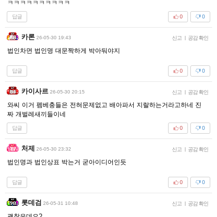
ㅋㅋㅋㅋㅋㅋㅋㅋㅋㅋ
답글
0
0
카론
26-05-30 19:43
신고
|
공감 확인
법인차면 법인명 대문짝하게 박아둬야지
답글
0
0
카이사르
26-05-30 20:15
신고
|
공감 확인
와씨 이거 펨베충들은 전혀문제없고 배아파서 지랄하는거라고하네 진
짜 개벌레새끼들이네
답글
0
0
처제
26-05-30 23:32
신고
|
공감 확인
법인명과 법인상표 박는거 굳아이디어인듯
답글
0
0
롯데검
26-05-31 10:48
신고
|
공감 확인
괜찮은데요?