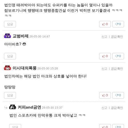
법인명 때려박아야 되는데도 슈퍼카를 타는 놈들이 몇이나 있을까
람보르기니에 땡땡테크 땡땡종합건설 이런거 박히면 보기좋겠네 ㅋㅋㅋ
ㅋㅋ
답글
0
0
교범바제
26-05-30 14:47
신고
|
공감 확인
마이바흐? 😳
답글
0
0
이시대의폭풍
26-05-30 15:26
신고
|
공감 확인
법인차에는 해당 법인 마크와 상호를 넣어야 한다!
땅땅땅
답글
3
0
커피and금연
26-05-30 15:37
신고
|
공감 확인
법인 스포츠카에 만덕유통 크게 박아넣고 ㅋㅋ
답글
0
0