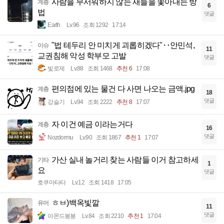
사람을 무서워하지 않는 새들을 쫓아내는 방
계층
6
법
댓글
Earth
Lv.96
조회 1292
17:14
"법 테두리 안 미치게 괴롭히겠다"‥안민석,
이슈
11
교권침해 악성 학부모 고발
댓글
빛로제
Lv.88
조회 1468
추천 6
17:08
편의점에 있는 물건 다 사면 나오는 금액.jpg
계층
18
댓글
강슬기
Lv.94
조회 2222
추천 8
17:07
자 이건 예금 이라는거다
계층
16
댓글
Nozdormu
Lv.90
조회 1867
추천 1
17:07
가산 실내 놀거리 찾는 사람들 이거 참고하세
기타
1
요
댓글
호쿠마타타
Lv.12
조회 1418
17:05
ㅎㅂ)백옥빛깔
유머
11
댓글
아몬드봉봉
Lv.84
조회 2210
추천 1
17:04