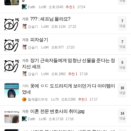
댓글
Earth
Lv.96
조회 1645
추천 1
17:24
??? : 셰프님 몰라요?
계층
7
댓글
강슬기
Lv.94
조회 1134
17:22
피자설기
계층
7
댓글
강슬기
Lv.94
조회 977
17:20
장기 근속자들에게 엄청난 선물을 준다는 정
계층
5
지선 셰프
댓글
강슬기
Lv.94
조회 1862
추천 1
17:18
옷에 ㅇㄷ 도드라지게 보이던거 다 아이템이
기타
16
었네
댓글
돌체콜드부르
Lv.79
조회 2266
추천 1
17:17
이혼 전문 변호사의 취미.jpg
계층
14
댓글
Earth
Lv.96
조회 1718
17:16