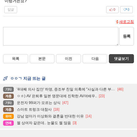
이렁거는요?
답글
0
0
새로고침
등록
목록
본문
이전
다음
댓글보기
ㅇㅇㄱ 지금 뜨는 글
'4대째 의사 집안' 하영, 증조부 친일 의혹에 "사실과 다른 부분 있어"
[46]
기타
ㅇㅎ) AV 은퇴후 일본 명문대에 진학한 AV여배우..
[23]
계층
운전자 99퍼가 모르는 상식
[47]
기타
스마트 트렁크 대참사
[18]
계층
강남 엄마가 이상화와 결혼을 반대한 이유
[14]
유머
젤 상여자 같은데.. 눈물도 젤 많음
[3]
연예