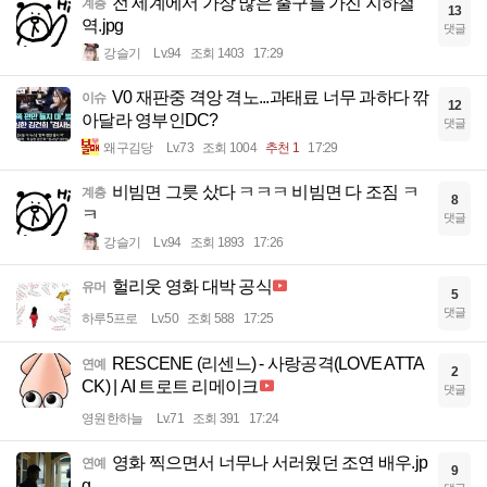
전 세계에서 가장 많은 출구를 가진 지하철
계층
13
역.jpg
댓글
강슬기
Lv.94
조회 1403
17:29
V0 재판중 격앙 격노...과태료 너무 과하다 깎
이슈
12
아달라 영부인DC?
댓글
왜구김당
Lv.73
조회 1004
추천 1
17:29
비빔면 그릇 샀다 ㅋㅋㅋ 비빔면 다 조짐 ㅋ
계층
8
ㅋ
댓글
강슬기
Lv.94
조회 1893
17:26
헐리웃 영화 대박 공식
유머
5
댓글
하루5프로
Lv.50
조회 588
17:25
RESCENE (리센느) - 사랑공격(LOVE ATTA
연예
2
CK) | AI 트로트 리메이크
댓글
영원한하늘
Lv.71
조회 391
17:24
영화 찍으면서 너무나 서러웠던 조연 배우.jp
연예
9
g