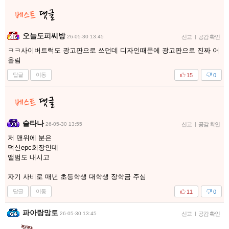
오늘도피씨방
26-05-30 13:45
신고
|
공감 확인
ㅋㅋ사이버트럭도 광고판으로 쓰던데 디자인때문에 광고판으로 진짜 어
울림
답글
이동
15
0
술타나
26-05-30 13:55
신고
|
공감 확인
저 맨위에 분은
덕신epc회장인데
앨범도 내시고
자기 사비로 매년 초등학생 대학생 장학금 주심
답글
이동
11
0
파아랑망토
26-05-30 13:45
신고
|
공감 확인