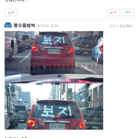
답글
0
0
똥오줌범벅
26-05-31 12:42
신고
|
공감 확인