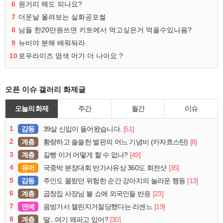
6
원거리 해도 되나요?
7
더운날 올려보는 실화공포썰
8
님들 한20만원쓰면 키트에서 먹고싶은거 먹을수있나욤?
9
뉴비야 분해 배워둬라
10
로우라이즈 염색 머가 더 나아요 ?
오픈 이슈 갤러리 화제글
오늘의 화제
주간
월간
이슈
1
감동
[51]
39살 신입이 들어왔습니다.
2
계층
[8]
황량하고 쓸쓸한 벌판의 어느 기념비 (카자흐스탄)
3
계층
[49]
길빵 이거 어떻게 할 수 없나?
4
유머
[35]
국중박 분장대회 반가사유상 360도 회전샷
5
감동
[13]
주인도 몰랐던 위험한 순간 강아지의 놀라운 행동
6
계층
[23]
곱창집 사장님 불 쇼에 외국인들 반응
7
연예
[19]
음방가서 챌린지거절당했다는 리센느
8
계층
[30]
딸...여기 왜파고 있어?