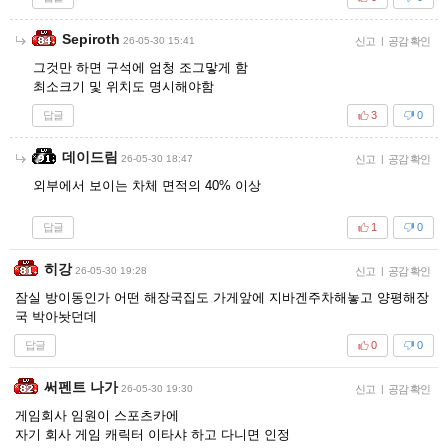
Sepiroth
26-05-30 15:41
신고
|
공감 확인
그것만 하면 구석에 엄청 조그맣게 함
최소크기 및 위치도 명시해야함
답글
3
0
데이드림
26-05-30 18:47
신고
|
공감 확인
외부에서 보이는 차체 면적의 40% 이상
답글
1
0
히강
26-05-30 19:28
신고
|
공감 확인
잠실 방이동인가 어떤 해장국집도 가게앞에 지바겐주차해놓고 양평해장
국 박아놧던데
답글
0
0
써펜트 나가
26-05-30 19:30
신고
|
공감 확인
게임회사 임원이 스포츠카에
자기 회사 게임 캐릭터 이타샤 하고 다니면 인정