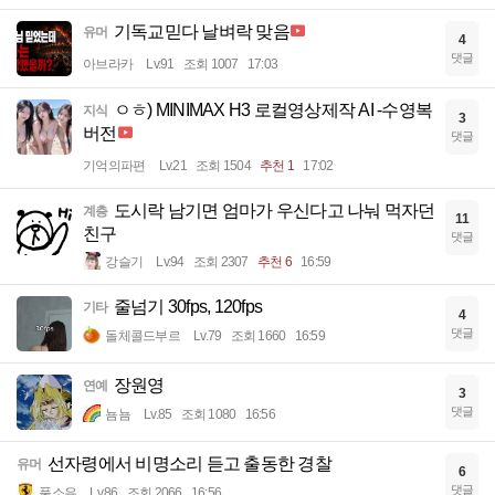
기독교믿다 날벼락 맞음
유머
4
댓글
아브라카
Lv.91
조회 1007
17:03
ㅇㅎ) MINIMAX H3 로컬영상제작 AI -수영복
지식
3
버전
댓글
기억의파편
Lv.21
조회 1504
추천 1
17:02
도시락 남기면 엄마가 우신다고 나눠 먹자던
계층
11
친구
댓글
강슬기
Lv.94
조회 2307
추천 6
16:59
줄넘기 30fps, 120fps
기타
4
댓글
돌체콜드부르
Lv.79
조회 1660
16:59
장원영
연예
3
댓글
뇸뇸
Lv.85
조회 1080
16:56
선자령에서 비명소리 듣고 출동한 경찰
유머
6
댓글
풀소유
Lv.86
조회 2066
16:56