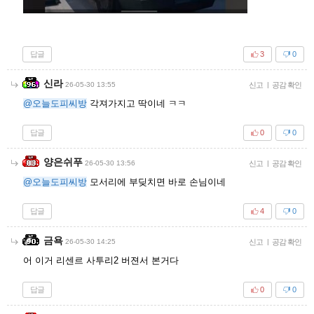
답글
3
0
신라
26-05-30 13:55
신고
|
공감 확인
@오늘도피씨방
각져가지고 딱이네 ㅋㅋ
답글
0
0
양은쉬푸
26-05-30 13:56
신고
|
공감 확인
@오늘도피씨방
모서리에 부딪치면 바로 손님이네
답글
4
0
금욕
26-05-30 14:25
신고
|
공감 확인
어 이거 리센르 사투리2 버젼서 본거다
답글
0
0