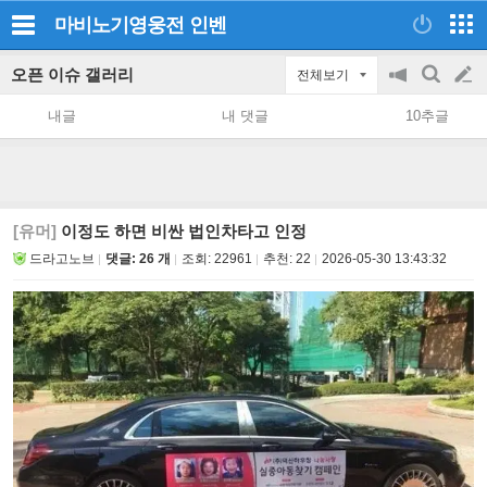
마비노기영웅전
인벤
오픈 이슈 갤러리
전체보기
공
검
글
지
색
내글
내 댓글
10추글
on/off
쓰
기
[유머]
이정도 하면 비싼 법인차타고 인정
드라고노브
댓글: 26 개
조회:
22961
추천:
22
2026-05-30 13:43:32