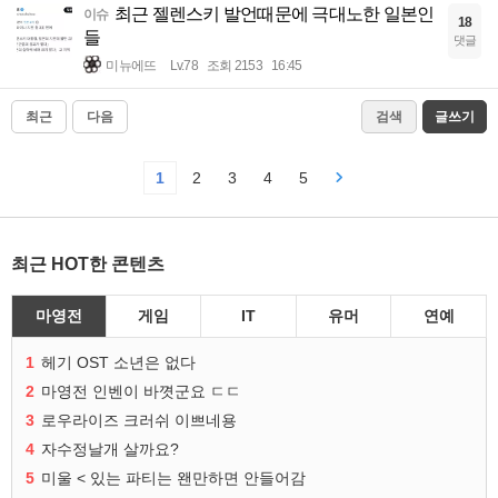
최근 젤렌스키 발언때문에 극대노한 일본인
이슈
18
들
댓글
미뉴에뜨
Lv.78
조회 2153
16:45
최근
다음
검색
글쓰기
1
2
3
4
5
최근 HOT한 콘텐츠
마영전
게임
IT
유머
연예
1
헤기 OST 소년은 없다
2
마영전 인벤이 바꼇군요 ㄷㄷ
3
로우라이즈 크러쉬 이쁘네용
4
자수정날개 살까요?
5
미울 < 있는 파티는 왠만하면 안들어감