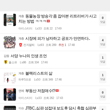
동물농장 방송각 좀 잡아본 리트리버가 사고
계층
0
치는 방법 ㅋㅋㅋ
댓글
아이스티이
Lv.33
조회 22
17:49
시장에 피가 낭자하고 공포가 만연하다..
계층
4
댓글
전자팔찌
Lv.93
조회 289
추천 1
17:48
서양 누나의 인생 조언
감동
1
댓글
풀소유
Lv.86
조회 334
17:46
블랙리스트의 삶
계층
1
댓글
하루5프로
Lv.50
조회 349
17:46
부동산 저점매수!?
연예
0
댓글
아이스티이
Lv.33
조회 262
17:43
JTBC..심판 성접대 보도후 당시 축협 심판부
이슈
5