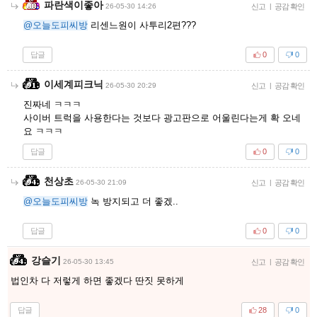
파란색이좋아
26-05-30 14:26
신고
|
공감 확인
@오늘도피씨방
리센느원이 사투리2편???
답글
0
0
이세계피크닉
26-05-30 20:29
신고
|
공감 확인
진짜네 ㅋㅋㅋ
사이버 트럭을 사용한다는 것보다 광고판으로 어울린다는게 확 오네
요 ㅋㅋㅋ
답글
0
0
천상초
26-05-30 21:09
신고
|
공감 확인
@오늘도피씨방
녹 방지되고 더 좋겠..
답글
0
0
강슬기
26-05-30 13:45
신고
|
공감 확인
법인차 다 저렇게 하면 좋겠다 딴짓 못하게
답글
28
0