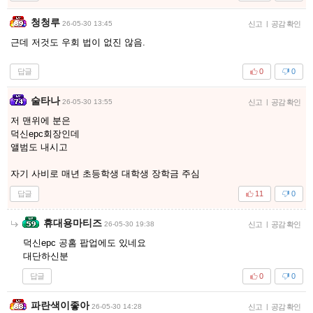
청청루
26-05-30 13:45
신고
|
공감 확인
근데 저것도 우회 법이 없진 않음.
답글
0
0
술타나
26-05-30 13:55
신고
|
공감 확인
저 맨위에 분은
덕신epc회장인데
앨범도 내시고
자기 사비로 매년 초등학생 대학생 장학금 주심
답글
11
0
휴대용마티즈
26-05-30 19:38
신고
|
공감 확인
덕신epc 공홈 팝업에도 있네요
대단하신분
답글
0
0
파란색이좋아
26-05-30 14:28
신고
|
공감 확인