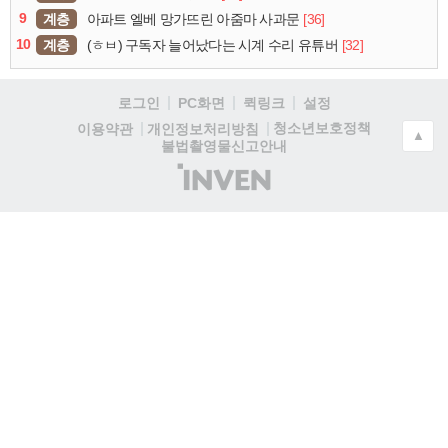
9
계층
[36]
아파트 엘베 망가뜨린 아줌마 사과문
10
계층
[32]
(ㅎㅂ) 구독자 늘어났다는 시계 수리 유튜버
로그인
PC화면
퀵링크
설정
청소년보호정책
이용약관
개인정보처리방침
▲
불법촬영물신고안내
(주)
인
벤