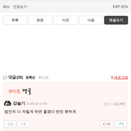
메뉴
인장보기
EXP 31%
목록
본문
이전
다음
댓글쓰기
댓글
(26)
등록순
|
최신순
새로고침
강슬기
26-05-30 13:45
신고
|
공감 확인
법인차 다 저렇게 하면 좋겠다 딴짓 못하게
답글
이동
28
0