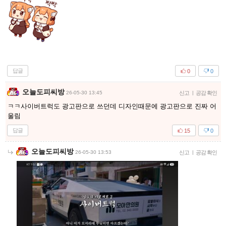
답글
0
0
오늘도피씨방
26-05-30 13:45
신고
|
공감 확인
ㅋㅋ사이버트럭도 광고판으로 쓰던데 디자인때문에 광고판으로 진짜 어
울림
답글
15
0
오늘도피씨방
26-05-30 13:53
신고
|
공감 확인