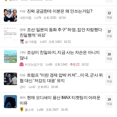
진짜 궁금한데 이분은 왜 안쓰는거임?
이슈
12
댓글
내란의힘
Lv.79
조회 2030
16:54
조선·일본의 동화 추구” 하영, 집안 자랑했다
연예
37
친일행적 ‘파묘’
댓글
슬기로움
Lv.92
조회 1482
16:52
조상이 친일파지, 지금 사는 자손은 아니지
기타
10
않냐
댓글
비오는압구정
Lv.86
조회 1942
추천 22
16:52
트럼프 “이란 경제 압박 커져”…미국, 군사 위
이슈
6
협 대신 ‘저강도 대응’ 유지
댓글
균터
Lv.42
조회 851
16:46
현재 오디세이 용산 IMAX 티켓팅이 어려운
유머
19
이유
댓글
풀소유
Lv.86
조회 2507
16:45