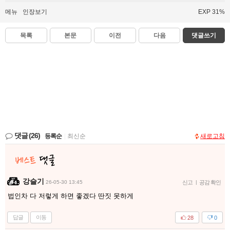
메뉴
인장보기
EXP 31%
목록
본문
이전
다음
댓글쓰기
댓글
(26)
등록순
|
최신순
새로고침
강슬기
26-05-30 13:45
신고
|
공감 확인
법인차 다 저렇게 하면 좋겠다 딴짓 못하게
답글
이동
28
0