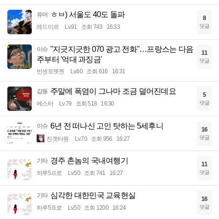
ㅎㅂ) 서울도 40도 돌파
유머
8
댓글
레드미르
Lv.91
조회 743
16:33
"지긋지긋한 070 광고 전화"…프랑스는 다음
이슈
11
주부터 '억대 과징금'
댓글
빈센트멧젠
Lv.60
조회 616
16:31
주말에 폭염이 그나마 조금 덜어진데요
감동
5
댓글
에스터
Lv.79
조회 518
16:30
6년 전 떠나신 고인 탓하는 5세후니
이슈
16
댓글
진겟타원
Lv.70
조회 956
16:27
경주 촌놈의 국내여행기
기타
11
댓글
하루5프로
Lv.50
조회 741
16:27
심각한 대한민국 교육현실
기타
16
댓글
하루5프로
Lv.50
조회 1200
16:24