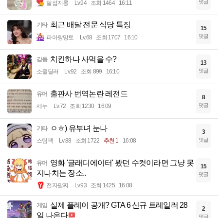
댓글
달섭지롱
Lv.94
조회 1464
16:11
최근 배달 전문 식당 특징
기타
15
댓글
파아랑망토
Lv.68
조회 1707
16:10
치킨하나 사먹을 수?
감동
13
댓글
소울딜러
Lv.92
조회 899
16:10
출판사 번역논란 레전드
유머
8
댓글
세누
Lv.72
조회 1230
16:09
ㅇㅎ) 유부녀 눈나
기타
3
댓글
스팀팩
Lv.88
조회 1722
추천 1
16:08
영화 '글래디에이터' 봤던 수컷이라면 그냥 못
유머
15
지나치는 장소..
댓글
전자팔찌
Lv.93
조회 1425
16:08
실제 플레이 공개? GTA 6 신규 트레일러 28
게임
2
일 나온다
댓글