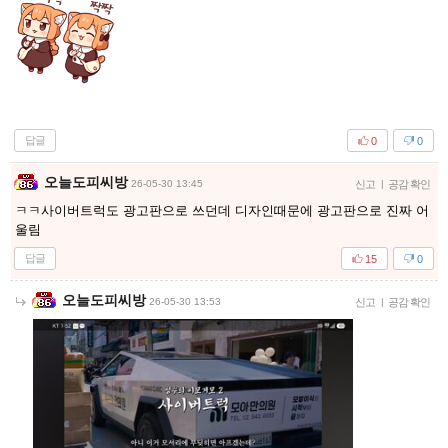
답글
0
0
오늘도피씨방
26-05-30 13:45
신고
|
공감 확인
ㅋㅋ사이버트럭도 광고판으로 쓰던데 디자인때문에 광고판으로 진짜 어
울림
답글
15
0
오늘도피씨방
26-05-30 13:53
신고
|
공감 확인