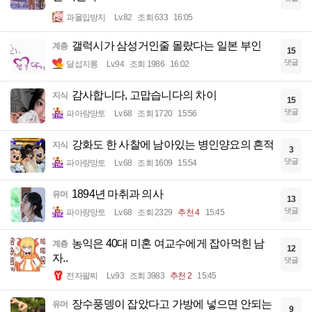
과몰입방지
Lv.82
조회 633
16:05
갤럭시가 삼성거인줄 몰랐다는 일본 부인
계층
15
댓글
달섭지롱
Lv.94
조회 1986
16:02
감사합니다, 고맙습니다의 차이
지식
15
댓글
파아랑망토
Lv.68
조회 1720
15:56
강화도 한 사찰에 남아있는 병인양요의 흔적
지식
3
댓글
파아랑망토
Lv.68
조회 1609
15:54
1894년 마취과 의사
유머
13
댓글
파아랑망토
Lv.68
조회 2329
추천 4
15:45
농익은 40대 미혼 여교수에게 잡아먹힌 남
계층
12
자..
댓글
전자팔찌
Lv.93
조회 3983
추천 2
15:45
장수풍뎅이 잡았다고 가방에 넣으면 안되는
유머
9