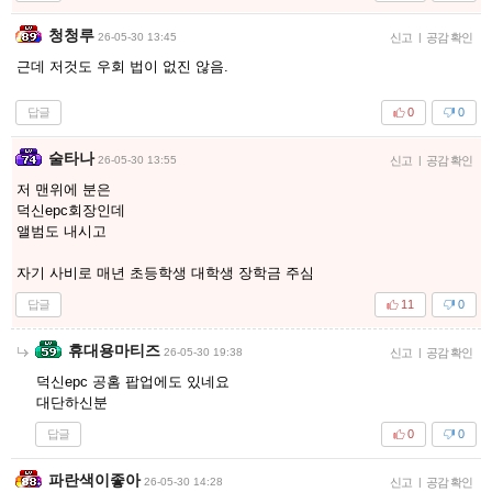
청청루
26-05-30 13:45
신고
|
공감 확인
근데 저것도 우회 법이 없진 않음.
답글
0
0
술타나
26-05-30 13:55
신고
|
공감 확인
저 맨위에 분은
덕신epc회장인데
앨범도 내시고
자기 사비로 매년 초등학생 대학생 장학금 주심
답글
11
0
휴대용마티즈
26-05-30 19:38
신고
|
공감 확인
덕신epc 공홈 팝업에도 있네요
대단하신분
답글
0
0
파란색이좋아
26-05-30 14:28
신고
|
공감 확인