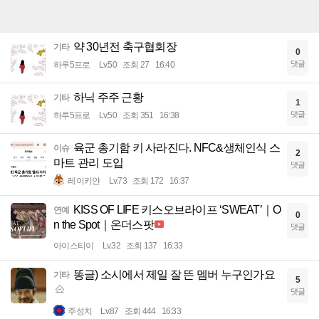
약 30년전 축구협회장
기타
0
댓글
하루5프로
Lv.50
조회 27
16:40
하닉 주주 근황
기타
1
댓글
하루5프로
Lv.50
조회 351
16:38
육군 총기함 키 사라진다. NFC&생체인식 스
이슈
2
마트 관리 도입
댓글
레이키얀
Lv.73
조회 172
16:37
KISS OF LIFE 키스오브라이프 ‘SWEAT’｜O
연예
0
n the Spot｜온더스팟
댓글
아이스티이
Lv.32
조회 137
16:33
똥글) 소시에서 제일 잘 뜬 멤버 누구인가요
기타
5
댓글
주성치
Lv.87
조회 444
16:33