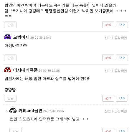
법인명 때려박아야 되는데도 슈퍼카를 타는 놈들이 몇이나 있을까
람보르기니에 땡땡테크 땡땡종합건설 이런거 박히면 보기좋겠네 ㅋㅋㅋ
ㅋㅋ
답글
0
0
교범바제
26-05-30 14:47
신고
|
공감 확인
마이바흐? 😳
답글
0
0
이시대의폭풍
26-05-30 15:26
신고
|
공감 확인
법인차에는 해당 법인 마크와 상호를 넣어야 한다!
땅땅땅
답글
3
0
커피and금연
26-05-30 15:37
신고
|
공감 확인
법인 스포츠카에 만덕유통 크게 박아넣고 ㅋㅋ
답글
0
0