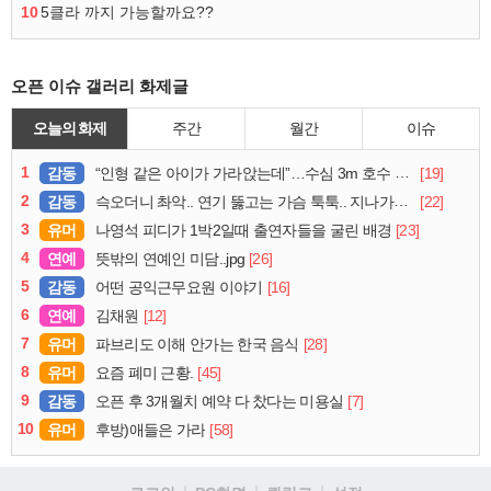
10
5클라 까지 가능할까요??
오픈 이슈 갤러리 화제글
오늘의 화제
주간
월간
이슈
1
감동
[19]
“인형 같은 아이가 가라앉는데”…수심 3m 호수 뛰어든 60대 의인
2
감동
[22]
슥오더니 촤악.. 연기 뚫고는 가슴 툭툭.. 지나가던 아재의 정체
3
유머
[23]
나영석 피디가 1박2일때 출연자들을 굴린 배경
4
연예
[26]
뜻밖의 연예인 미담..jpg
5
감동
[16]
어떤 공익근무요원 이야기
6
연예
[12]
김채원
7
유머
[28]
파브리도 이해 안가는 한국 음식
8
유머
[45]
요즘 폐미 근황.
9
감동
[7]
오픈 후 3개월치 예약 다 찼다는 미용실
10
유머
[58]
후방)애들은 가라