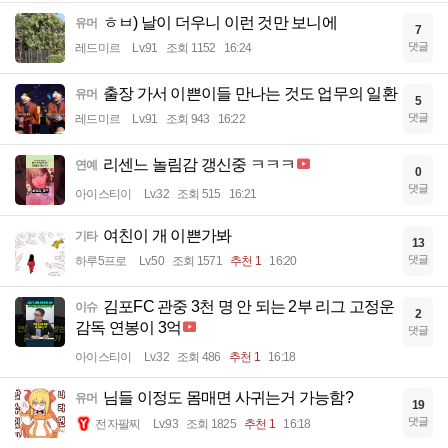
ㅎㅂ) 날이 더우니 이런 것만 보니에
유머
7
댓글
레드미르
Lv.91
조회 1152
16:24
출장 가서 이쁜이들 만나는 것도 업무의 일환
유머
5
댓글
레드미르
Lv.91
조회 943
16:22
리센느 놀림감 갱신중 ㅋㅋㅋ
연예
0
댓글
아이스티이
Lv.32
조회 515
16:21
여친이 개 이쁜가봐
기타
13
댓글
하루5프로
Lv.50
조회 1571
추천 1
16:20
김포FC 관중 3천 명 안 되는 2부 리그 고정운
이슈
2
감독 연봉이 3억
댓글
아이스티이
Lv.32
조회 486
추천 1
16:18
님들 이정도 몸매면 사귀는거 가능함?
유머
19
댓글
전자팔찌
Lv.93
조회 1825
추천 1
16:18