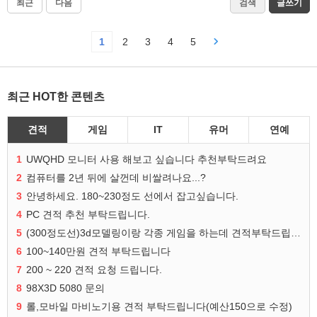
최근
다음
검색
글쓰기
1
2
3
4
5
최근 HOT한 콘텐츠
견적
게임
IT
유머
연예
1
UWQHD 모니터 사용 해보고 싶습니다 추천부탁드려요
2
컴퓨터를 2년 뒤에 살껀데 비쌀려나요...?
3
안녕하세요. 180~230정도 선에서 잡고싶습니다.
4
PC 견적 추천 부탁드립니다.
5
(300정도선)3d모델링이랑 각종 게임을 하는데 견적부탁드립니다!300정도선
6
100~140만원 견적 부탁드립니다
7
200 ~ 220 견적 요청 드립니다.
8
98X3D 5080 문의
9
롤,모바일 마비노기용 견적 부탁드립니다(예산150으로 수정)