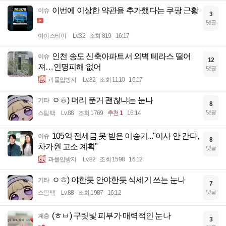
이번에 이상한 약관을 추가했다는 쿠팡 근황
이슈
3
댓글
아이스티이
Lv.32
조회 819
16:17
인천 송도 신축아파트서 외벽 테라스 떨어
이슈
12
져…인명피해 없어
댓글
과몰입방지
Lv.82
조회 1110
16:17
ㅇㅎ) 머리 푼거 괜찮냐는 눈나
기타
8
댓글
스팀팩
Lv.88
조회 1769
추천 1
16:14
105억 전세금 못 받은 이승기..."이사 안 간다,
이슈
8
차가원 고소 계획"
댓글
과몰입방지
Lv.82
조회 1598
16:12
ㅇㅎ) 야한듯 안야한듯 식세기 쓰는 눈나
기타
7
댓글
스팀팩
Lv.88
조회 1987
16:12
(ㅎㅂ) 구릿빛 피부가 매력적인 눈나
계층
3