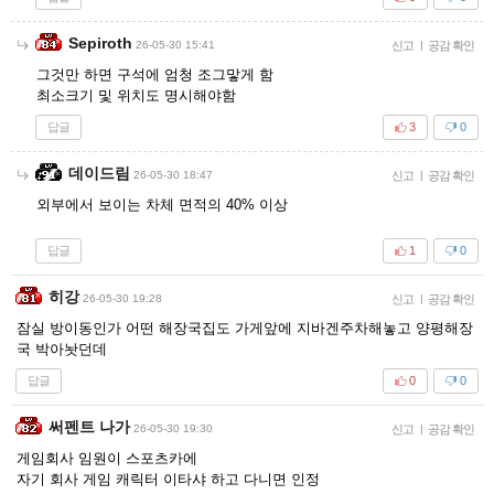
Sepiroth
26-05-30 15:41
신고
|
공감 확인
그것만 하면 구석에 엄청 조그맣게 함
최소크기 및 위치도 명시해야함
답글
3
0
데이드림
26-05-30 18:47
신고
|
공감 확인
외부에서 보이는 차체 면적의 40% 이상
답글
1
0
히강
26-05-30 19:28
신고
|
공감 확인
잠실 방이동인가 어떤 해장국집도 가게앞에 지바겐주차해놓고 양평해장
국 박아놧던데
답글
0
0
써펜트 나가
26-05-30 19:30
신고
|
공감 확인
게임회사 임원이 스포츠카에
자기 회사 게임 캐릭터 이타샤 하고 다니면 인정