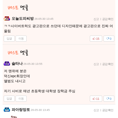
오늘도피씨방
26-05-30 13:45
신고
|
공감 확인
ㅋㅋ사이버트럭도 광고판으로 쓰던데 디자인때문에 광고판으로 진짜 어
울림
답글
이동
15
0
술타나
26-05-30 13:55
신고
|
공감 확인
저 맨위에 분은
덕신epc회장인데
앨범도 내시고
자기 사비로 매년 초등학생 대학생 장학금 주심
답글
이동
11
0
파아랑망토
26-05-30 13:45
신고
|
공감 확인