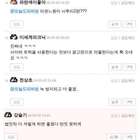
파란색이좋아
26-05-30 14:26
신고
|
공감 확인
@오늘도피씨방
리센느원이 사투리2편???
답글
0
0
이세계피크닉
26-05-30 20:29
신고
|
공감 확인
진짜네 ㅋㅋㅋ
사이버 트럭을 사용한다는 것보다 광고판으로 어울린다는게 확 오네
요 ㅋㅋㅋ
답글
0
0
천상초
26-05-30 21:09
신고
|
공감 확인
@오늘도피씨방
녹 방지되고 더 좋겠..
답글
0
0
강슬기
26-05-30 13:45
신고
|
공감 확인
법인차 다 저렇게 하면 좋겠다 딴짓 못하게
답글
28
0