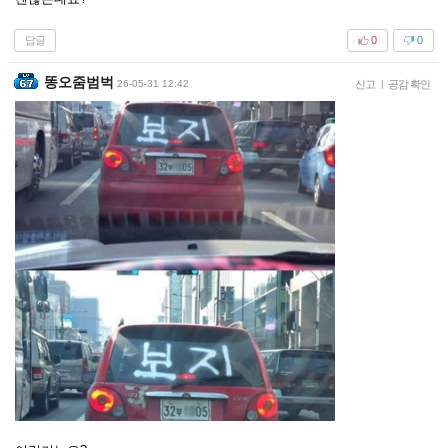
답글
0
0
똥오줌범벅
26-05-31 12:42
신고
|
공감 확인