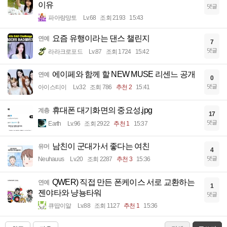
이유
댓글
파아랑망토
Lv.68
조회 2193
15:43
요즘 유행이라는 댄스 챌린지
연예
7
댓글
라라크로포드
Lv.87
조회 1724
15:42
에이페와 함께 할 NEW MUSE 리센느 공개
연예
0
댓글
아이스티이
Lv.32
조회 786
추천 2
15:41
휴대폰 대기화면의 중요성.jpg
계층
17
댓글
Earth
Lv.96
조회 2922
추천 1
15:37
남친이 군대가서 좋다는 여친
유머
4
댓글
Neuhauus
Lv.20
조회 2287
추천 3
15:36
QWER) 직접 만든 폰케이스 서로 교환하는
연예
1
젠야타와 냥뇽타워
댓글
큐땁이알
Lv.88
조회 1127
추천 1
15:36