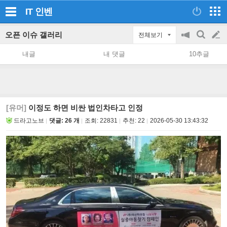
IT
인벤
오픈 이슈 갤러리
전체보기
공
검
글
지
색
내글
내 댓글
10추글
on/off
쓰
기
[유머]
이정도 하면 비싼 법인차타고 인정
드라고노브
댓글: 26 개
조회:
22831
추천:
22
2026-05-30 13:43:32