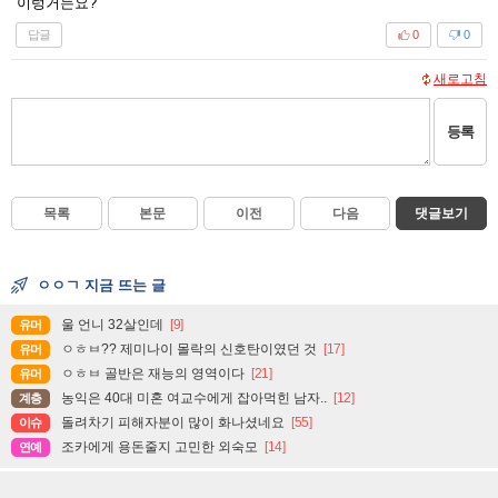
이렁거는요?
답글
0
0
새로고침
등록
목록
본문
이전
다음
댓글보기
ㅇㅇㄱ 지금 뜨는 글
울 언니 32살인데
[9]
유머
ㅇㅎㅂ?? 제미나이 몰락의 신호탄이였던 것
[17]
유머
ㅇㅎㅂ 골반은 재능의 영역이다
[21]
유머
농익은 40대 미혼 여교수에게 잡아먹힌 남자..
[12]
계층
돌려차기 피해자분이 많이 화나셨네요
[55]
이슈
조카에게 용돈줄지 고민한 외숙모
[14]
연예