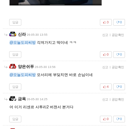
답글
3
0
신라
26-05-30 13:55
신고
|
공감 확인
@오늘도피씨방
각져가지고 딱이네 ㅋㅋ
답글
0
0
양은쉬푸
26-05-30 13:56
신고
|
공감 확인
@오늘도피씨방
모서리에 부딪치면 바로 손님이네
답글
4
0
금욕
26-05-30 14:25
신고
|
공감 확인
어 이거 리센르 사투리2 버젼서 본거다
답글
0
0