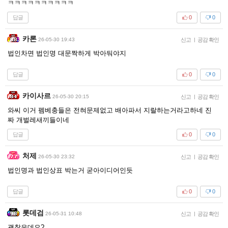
ㅋㅋㅋㅋㅋㅋㅋㅋㅋㅋ
답글
0
0
카론
26-05-30 19:43
신고
|
공감 확인
법인차면 법인명 대문짝하게 박아둬야지
답글
0
0
카이사르
26-05-30 20:15
신고
|
공감 확인
와씨 이거 펨베충들은 전혀문제없고 배아파서 지랄하는거라고하네 진
짜 개벌레새끼들이네
답글
0
0
처제
26-05-30 23:32
신고
|
공감 확인
법인명과 법인상표 박는거 굳아이디어인듯
답글
0
0
롯데검
26-05-31 10:48
신고
|
공감 확인
괜찮은데요?